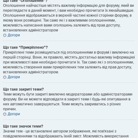
Що таке “Оголошення”?
Оголошення найчастіше містять важливу інформацію для форуму, який ви
переглядаєте в даний момент, і вам необхідно прочитати їх якнайшвидше.
Оголошення відображаються в верхній частині кожної сторінки форуму, в
якому вони розміщені. Так само як і з важливими оголошеннями,
можливість написання вами оголошень залежить від прав доступу,
встановлених адміністратором
Догори
Що таке “Прикріплено”?
Прикріплені теми розміщуються під оголошеннями в форумі і виключно на
першій сторінці. Вони, як правило, містять достатньо важливу інформаціюі
при можливості вам необхідно прочитати їх. Так само як і з оголошеннями,
можливість створення вами прикріплених тем залежить від прав доступу,
встановлених адміністратором.
Догори
Що таке закриті теми?
Теми можуть бути закриті виключно модераторами або адміністраторами
форуму. Ви не можете відповідати в закриті теми і будь-які опитування в
них автоматично завершуються. Теми можуть закриватись з різних
причин.
Догори
Що таке значок теми?
Значки тем - це встановлені автором зображення, які пов'язані з
повідомленнями та відображають їхній зміст. Можливість використання