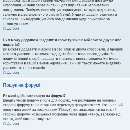
відображатись в вашій Панелі керування для швидкого доступу до
інформації, чи вони зараз онлайн і для відсилання їм приватних
повідомлень. Повідомлення від цих користувачів можуть виділятись,
залежно від встановленого стилю (теми). Якщо ви додали учасника в
список ваших недругів, усі його повідомлення буде приховано за
замовчуванням.
Догори
Як я можу додавати / видаляти користувачів в мій список друзів або
недругів?
Ви можете додавати учасників в свої списки двома способами. В профілі
кожного учасника є можливість додати його в ваш список друзів або
недругів. Інший спосіб - додавати учасників, просто вводячи їхні імена
користувача в вашій Панелі керування. В ній ви також можете видаляти
учасників з ваших списків.
Догори
Пошук на форумі
Як мені здійснити пошук на форумі?
Введіть умови пошуку в поле для пошуку, яке розміщене на головній
сторінці форуму та на сторінках перегляду форумів та тем. Розширений
пошук доступний за посиланням “Пошук”, яке знаходиться на кожній
сторінці форуму. Розміщення посилань може відрізнятись, залежно від
стилю, який використовується.
Догори