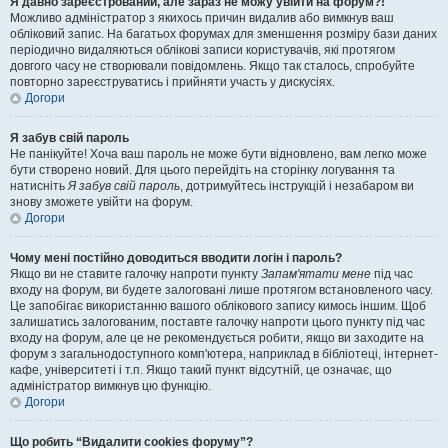
Я давно зареєстрований, але зараз не можу увійти на форум?!
Можливо адміністратор з якихось причин видалив або вимкнув ваш
обліковий запис. На багатьох форумах для зменшення розміру бази даних
періодично видаляються облікові записи користувачів, які протягом
довгого часу не створювали повідомлень. Якщо так сталось, спробуйте
повторно зареєструватись і прийняти участь у дискусіях.
Догори
Я забув свій пароль
Не панікуйте! Хоча ваш пароль не може бути відновлено, вам легко може
бути створено новий. Для цього перейдіть на сторінку логування та
натисніть
Я забув свій пароль
, дотримуйтесь інструкцій і незабаром ви
знову зможете увійти на форум.
Догори
Чому мені постійно доводиться вводити логін і пароль?
Якщо ви не ставите галочку напроти пункту
Запам'ятати мене
під час
входу на форум, ви будете залоговані лише протягом встановленого часу.
Це запобігає використанню вашого облікового запису кимось іншим. Щоб
залишатись залогованим, поставте галочку напроти цього пункту під час
входу на форум, але це не рекомендується робити, якщо ви заходите на
форум з загальнодоступного комп'ютера, наприклад в бібліотеці, інтернет-
кафе, університеті і т.п. Якщо такий пункт відсутній, це означає, що
адміністратор вимкнув цю функцію.
Догори
Що робить “Видалити cookies форуму”?