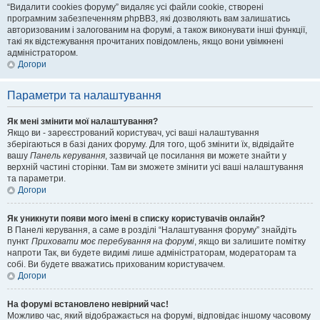
“Видалити cookies форуму” видаляє усі файли cookie, створені
програмним забезпеченням phpBB3, які дозволяють вам залишатись
авторизованим і залогованим на форумі, а також виконувати інші функції,
такі як відстежування прочитаних повідомлень, якщо вони увімкнені
адміністратором.
Догори
Параметри та налаштування
Як мені змінити мої налаштування?
Якщо ви - зареєстрований користувач, усі ваші налаштування
зберігаються в базі даних форуму. Для того, щоб змінити їх, відвідайте
вашу
Панель керування
, зазвичай це посилання ви можете знайти у
верхній частині сторінки. Там ви зможете змінити усі ваші налаштування
та параметри.
Догори
Як уникнути появи мого імені в списку користувачів онлайн?
В Панелі керування, а саме в розділі “Налаштування форуму” знайдіть
пункт
Приховати моє перебування на форумі
, якщо ви залишите помітку
напроти
Так
, ви будете видимі лише адміністраторам, модераторам та
собі. Ви будете вважатись прихованим користувачем.
Догори
На форумі встановлено невірний час!
Можливо час, який відображається на форумі, відповідає іншому часовому