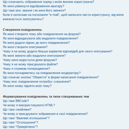
Що означають зображення поряд з моїм іменем користувача?
Як мені увімкнути відображення аватару?
Що таке моє звання і як мені його змінити?
Коли я натискаю на посилання “e-mail”, щоб написати листа користувачу, від мене
вимагається залогуватись?
Створення повідомлень
Як мені створити тему або повідомлення на форумі?
Як мені відредагувати або видалити повідомлення?
Як мені додати підпис до мого повідомлення?
Як мені створити опитування?
Чому я не можу додати більше варіантів відповідей для свого опитування?
Як мені змінити або видалити опитування?
Чому мені недоступні деякі форуми?
Чому я не можу приєднувати файли?
Чому я отримав попередження?
Як мені поскаржитись на повідомлення модератору?
Що означає кнопка “Зберегти” в формі написання повідомлення?
Чому моє повідомлення потребує схвалення?
Як мені знову підняти мою тему?
Форматування повідомлень та типи створюваних тем
Що таке BBCode?
Чи можу я використовувати HTML?
Що таке смайлики?
Чи можу я приєднувати зображення в свої повідомлення?
Що таке “Важливі оголошення”?
Що таке “Оголошення”?
Що таке “Прикріплено”?