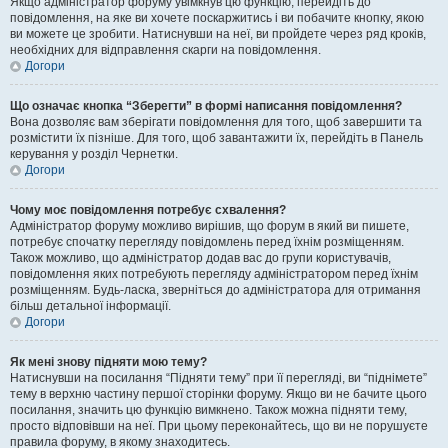
Якщо адміністратор форуму увімкнув цю функцію, перейдіть до
повідомлення, на яке ви хочете поскаржитись і ви побачите кнопку, якою
ви можете це зробити. Натиснувши на неї, ви пройдете через ряд кроків,
необхідних для відправлення скарги на повідомлення.
Догори
Що означає кнопка “Зберегти” в формі написання повідомлення?
Вона дозволяє вам зберігати повідомлення для того, щоб завершити та
розмістити їх пізніше. Для того, щоб завантажити їх, перейдіть в Панель
керування у розділ Чернетки.
Догори
Чому моє повідомлення потребує схвалення?
Адміністратор форуму можливо вирішив, що форум в який ви пишете,
потребує спочатку перегляду повідомлень перед їхнім розміщенням.
Також можливо, що адміністратор додав вас до групи користувачів,
повідомлення яких потребують перегляду адміністратором перед їхнім
розміщенням. Будь-ласка, зверніться до адміністратора для отримання
більш детальної інформації.
Догори
Як мені знову підняти мою тему?
Натиснувши на посилання “Підняти тему” при її перегляді, ви “піднімете”
тему в верхню частину першої сторінки форуму. Якщо ви не бачите цього
посилання, значить цю функцію вимкнено. Також можна підняти тему,
просто відповівши на неї. При цьому переконайтесь, що ви не порушуєте
правила форуму, в якому знаходитесь.