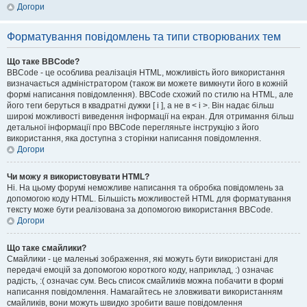
Догори
Форматування повідомлень та типи створюваних тем
Що таке BBCode?
BBCode - це особлива реалізація HTML, можливість його використання
визначається адміністратором (також ви можете вимкнути його в кожній
формі написання повідомлення). BBCode схожий по стилю на HTML, але
його теги беруться в квадратні дужки [ і ], а не в < і >. Він надає більш
широкі можливості виведення інформації на екран. Для отримання більш
детальної інформації про BBCode перегляньте інструкцію з його
використання, яка доступна з сторінки написання повідомлення.
Догори
Чи можу я використовувати HTML?
Ні. На цьому форумі неможливе написання та обробка повідомлень за
допомогою коду HTML. Більшість можливостей HTML для форматування
тексту може бути реалізована за допомогою використання BBCode.
Догори
Що таке смайлики?
Смайлики - це маленькі зображення, які можуть бути використані для
передачі емоцій за допомогою короткого коду, наприклад, :) означає
радість, :( означає сум. Весь список смайликів можна побачити в формі
написання повідомлення. Намагайтесь не зловживати використанням
смайликів, вони можуть швидко зробити ваше повідомлення