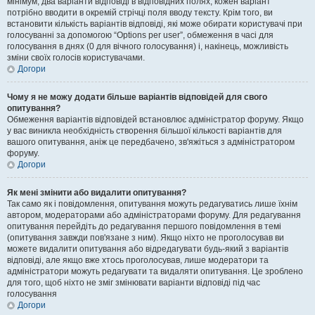
мінімум, два варіанти відповіді в відповідних полях, кожен варіант
потрібно вводити в окремій стрічці поля вводу тексту. Крім того, ви
встановити кількість варіантів відповіді, які може обирати користувачі при
голосуванні за допомогою “Options per user”, обмеження в часі для
голосування в днях (0 для вічного голосування) і, накінець, можливість
зміни своїх голосів користувачами.
Догори
Чому я не можу додати більше варіантів відповідей для свого
опитування?
Обмеження варіантів відповідей встановлює адміністратор форуму. Якщо
у вас виникла необхідність створення більшої кількості варіантів для
вашого опитування, аніж це передбачено, зв'яжіться з адміністратором
форуму.
Догори
Як мені змінити або видалити опитування?
Так само як і повідомлення, опитування можуть редагуватись лише їхнім
автором, модераторами або адміністраторами форуму. Для редагування
опитування перейдіть до редагування першого повідомлення в темі
(опитування завжди пов'язане з ним). Якщо ніхто не проголосував ви
можете видалити опитування або відредагувати будь-який з варіантів
відповіді, але якщо вже хтось проголосував, лише модератори та
адміністратори можуть редагувати та видаляти опитування. Це зроблено
для того, щоб ніхто не зміг змінювати варіанти відповіді під час
голосування
Догори