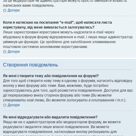
за це модератори чи адміністратори можуть просто зменшити кількість
написаних вами повідомлень.
Догори
Коли я натискаю на посилання “e-mail”, щоб написати листа
користувачу, від мене вимагається залогуватись?
Лише зареєстровані користувачі можуть надсилати e-mail через
вбудовану в форум форму відправлення e-mail, і лише якщо адміністратор
увімкнув цю функцію. Це зроблено для запобігання зловживанню
поштовою системою анонімними користувачами.
Догори
Створення повідомлень
Як мені створити тему або повідомлення на форумі?
Для того щоб створити нову тему в одному з форумів, натисніть відповідну
кнопку у вікні форуму або теми. Вам, можливо, буде потрібно
зареєструватись для того, щоб розмістити повідомлення. Доступні для вас
дії перераховано внизу сторінок форуму або теми (
Ви можете
створювати нові теми, Ви можете голосувати в опитуваннях і т.п.
).
Догори
Як мені відредагувати або видалити повідомлення?
Якщо ви не є адміністратором або модератором форуму, ви можете
редагувати і видаляти лише власні повідомлення. Ви можете
відредагувати повідомлення, натиснувши кнопку
редагувати
для