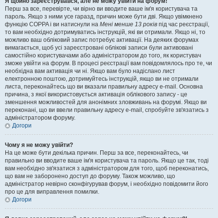
Я щойно зареєструвався, але не можу увійти на форум!
Перш за все, перевірте, чи вірно ви вводите ваше ім'я користувача та
пароль. Якщо з ними усе гаразд, причин може бути дві. Якщо увімкнено
функцію COPPA і ви натиснули на
Мені менше 13 років
під час реєстрації,
то вам необхідно дотримуватись інструкцій, які ви отримали. Якщо ні, то
можливо ваш обліковий запис потребує активації. На деяких форумах
вимагається, щоб усі зареєстровані облікові записи були активовані
самостійно користувачами або адміністратором до того, як користувач
зможе увійти на форум. В процесі реєстрації вам повідомлялось про те, чи
необхідна вам активація чи ні. Якщо вам було надіслано лист
електронною поштою, дотримуйтесь інструкцій, якщо ви не отримали
листа, переконайтесь що ви вказали правильну адресу e-mail. Основна
причина, з якої використовується активація облікового запису - це
зменшення можливостей для анонімних зловживань на форумі. Якщо ви
переконані, що ви ввели правильну адресу e-mail, спробуйте зв'язатись з
адміністратором форуму.
Догори
Чому я не можу увійти?
На це може бути декілька причин. Перш за все, переконайтесь, чи
правильно ви вводите ваше ім'я користувача та пароль. Якщо це так, тоді
вам необхідно зв'язатися з адміністратором для того, щоб переконатись,
що вам не заборонено доступ до форуму. Також можливо, що
адміністратор невірно сконфігурував форум, і необхідно повідомити його
про це для виправлення помилки.
Догори