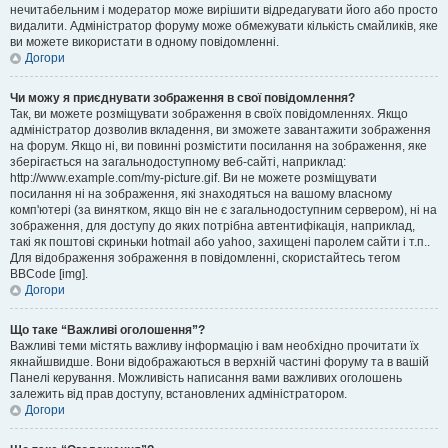
нечитабельним і модератор може вирішити відредагувати його або просто
видалити. Адміністратор форуму може обмежувати кількість смайликів, яке
ви можете використати в одному повідомленні.
Догори
Чи можу я приєднувати зображення в свої повідомлення?
Так, ви можете розміщувати зображення в своїх повідомленнях. Якщо
адміністратор дозволив вкладення, ви зможете завантажити зображення
на форум. Якщо ні, ви повинні розмістити посилання на зображення, яке
зберігається на загальнодоступному веб-сайті, наприклад:
http://www.example.com/my-picture.gif. Ви не можете розміщувати
посилання ні на зображення, які знаходяться на вашому власному
комп'ютері (за винятком, якщо він не є загальнодоступним сервером), ні на
зображення, для доступу до яких потрібна автентифікація, наприклад,
такі як поштові скриньки hotmail або yahoo, захищені паролем сайти і т.п..
Для відображення зображення в повідомленні, скористайтесь тегом
BBCode [img].
Догори
Що таке “Важливі оголошення”?
Важливі теми містять важливу інформацію і вам необхідно прочитати їх
якнайшвидше. Вони відображаються в верхній частині форуму та в вашій
Панелі керування. Можливість написання вами важливих оголошень
залежить від прав доступу, встановлених адміністратором.
Догори