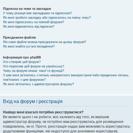
Підписка на теми та закладки
У чому різниця між закладками та підпискою?
Як мені зробити закладку або підписатись на певну тему?
Як мені підписатись на певний форуми?
Як мені відмовитись від підписки?
Приєднання файлів
Які саме файли можна приєднувати на цьому форумі?
Як мені знайти усі мої вкладення?
Інформація про phpBB
Хто створив цей форум?
Хто переклав цей форум на українську?
Чому на форумі немає такої-то функції?
З ким мені зв'язатись з питань некоректного використання і/або юридичних питань,
пов'язаних з цим форумом?
Як мені зв'язатись з адміністратором форуму?
Вхід на форум і реєстрація
Навіщо мені взагалі потрібно реєструватися?
Ви можете цього і не робити, все залежить від того, як вирішив
адміністратор форуму, чи потрібно вам реєструватись для розміщення
повідомлень, чи ні. Проте, реєстрація надає вам можливість користуватись
додатковими функціями, які недоступні для анонімних користувачів,