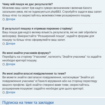
Чому мій пошук не дає результатів?
Можливо ваш запит був надто суворо визначеним і включав багато
загальних умов, які не індексуються phpBB3. Спробуйте задати ваш запит
більш чітко та скористайтесь можливостями розширеного пошуку.
Догори
В результаті пошуку я отримав порожню сторінку!
Ваш пошук дав надто велику кількість результатів, які не зміг обробити
вебсервер. Використайте “Розширений пошук”, задайте форуми для
пошуку та більш чітко сформулюйте ваш запит.
Догори
Як мені знайти учасників форуму?
Перейдіть на сторінку “Учасники”, натисніть “Знайти учасника” та задайте
необхідні критерії пошуку.
Догори
Як мені знайти власні повідомлення та теми?
Ви можете знайти свої власні повідомлення, натиснувши “Знайти усі
повідомлення учасника” в Панелі керування або на сторінці перегляду
вашого профілю. Щоб знайти створені вами теми, скористайтесь
розширеним пошуком і задайте необхідні для цього критерії.
Догори
Підписка на теми та закладки