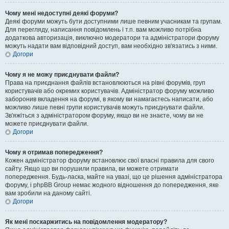
Чому мені недоступні деякі форуми?
Деякі форуми можуть бути доступними лише певним учасникам та групам.
Для перегляду, написання повідомлень і т.п. вам можливо потрібна
додаткова авторизація, виключно модератори та адміністратори форуму
можуть надати вам відповідний доступ, вам необхідно зв'язатись з ними.
Догори
Чому я не можу приєднувати файли?
Права на приєднання файлів встановлюються на рівні форумів, груп
користувачів або окремих користувачів. Адміністратор форуму можливо
заборонив вкладення на форумі, в якому ви намагаєтесь написати, або
можливо лише певні групи користувачів можуть приєднувати файли.
Зв'яжіться з адміністратором форуму, якщо ви не знаєте, чому ви не
можете приєднувати файли.
Догори
Чому я отримав попередження?
Кожен адміністратор форуму встановлює свої власні правила для свого
сайту. Якщо що ви порушили правила, ви можете отримати
попередження. Будь-ласка, майте на увазі, що це рішення адміністратора
форуму, і phpBB Group немає жодного відношення до попередження, яке
вам зробили на даному сайті.
Догори
Як мені поскаржитись на повідомлення модератору?