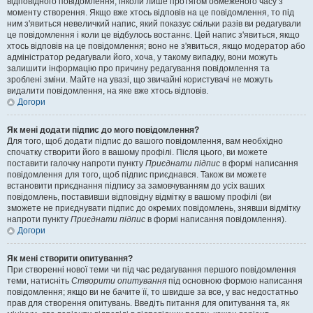
відповідного повідомлення, інколи лише протягом обмеженого часу з
моменту створення. Якщо вже хтось відповів на це повідомлення, то під
ним з'явиться невеличкий напис, який показує скільки разів ви редагували
це повідомлення і коли це відбулось востаннє. Цей напис з'явиться, якщо
хтось відповів на це повідомлення; воно не з'явиться, якщо модератор або
адміністратор редагували його, хоча, у такому випадку, вони можуть
залишити інформацію про причину редагування повідомлення та
зроблені зміни. Майте на увазі, що звичайні користувачі не можуть
видалити повідомлення, на яке вже хтось відповів.
Догори
Як мені додати підпис до мого повідомлення?
Для того, щоб додати підпис до вашого повідомлення, вам необхідно
спочатку створити його в вашому профілі. Після цього, ви можете
поставити галочку напроти пункту
Приєднати підпис
в формі написання
повідомлення для того, щоб підпис приєднався. Також ви можете
встановити приєднання підпису за замовчуванням до усіх ваших
повідомлень, поставивши відповідну відмітку в вашому профілі (ви
зможете не приєднувати підпис до окремих повідомлень, знявши відмітку
напроти пункту
Приєднати підпис
в формі написання повідомлення).
Догори
Як мені створити опитування?
При створенні нової теми чи під час редагування першого повідомлення
теми, натисніть
Створити опитування
під основною формою написання
повідомлення; якщо ви не бачите її, то швидше за все, у вас недостатньо
прав для створення опитувань. Введіть питання для опитування та, як