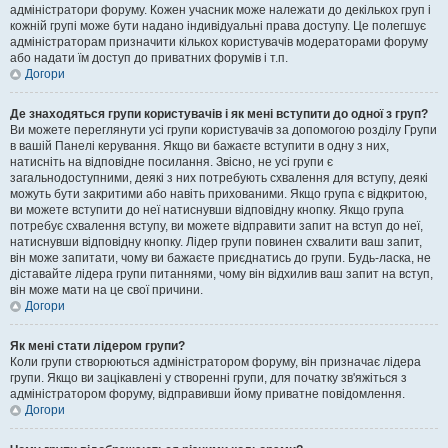
адміністратори форуму. Кожен учасник може належати до декількох груп і
кожній групі може бути надано індивідуальні права доступу. Це полегшує
адміністраторам призначити кількох користувачів модераторами форуму
або надати їм доступ до приватних форумів і т.п.
Догори
Де знаходяться групи користувачів і як мені вступити до одної з груп?
Ви можете переглянути усі групи користувачів за допомогою розділу Групи
в вашій Панелі керування. Якщо ви бажаєте вступити в одну з них,
натисніть на відповідне посилання. Звісно, не усі групи є
загальнодоступними, деякі з них потребують схвалення для вступу, деякі
можуть бути закритими або навіть прихованими. Якщо група є відкритою,
ви можете вступити до неї натиснувши відповідну кнопку. Якщо група
потребує схвалення вступу, ви можете відправити запит на вступ до неї,
натиснувши відповідну кнопку. Лідер групи повинен схвалити ваш запит,
він може запитати, чому ви бажаєте приєднатись до групи. Будь-ласка, не
діставайте лідера групи питаннями, чому він відхилив ваш запит на вступ,
він може мати на це свої причини.
Догори
Як мені стати лідером групи?
Коли групи створюються адміністратором форуму, він призначає лідера
групи. Якщо ви зацікавлені у створенні групи, для початку зв'яжіться з
адміністратором форуму, відправивши йому приватне повідомлення.
Догори