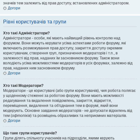
значків тем залежить від прав доступу, встановлених адміністратором.
Догори
Рівні користувачів та групи
Хто такі Адміністратори?
Адміністратори - особи, які мають найвищий рівень контролю над
форумом. Вони можуть керувати усіма аспектами роботи форуму, які
включають розмежування прав доступу, закриття доступу окремим
користувачам, створення груп, призначення модераторів і т.п., в
залежності від прав, наданих їм засновником форуму. Також вони
володіють усіма можливостями модераторів в усіх форумах, залежно від
прав, наданих ним засновником форуму.
Догори
Хто такі Модератори?
Модератори - це користувачі (або групи користувачів), чия робота полягає
у щоденному стеженні за роботою форуму. Вони мають можливості
редагування та видалення повідомлень, закриття, відкриття,
переміщення, видалення та об'єднання тем в форумі, який вони
модерують. Основне завдання модераторів - не допускати відхилень від
тем (
офтопіків
) та розміщень образливих та неприємних матеріалів.
Догори
Що таке групи користувачів?
Групи ділять спільноту учасників на підрозділи, якими керують