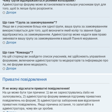
Чому групи відображаються різними кольорами?
Адміністратор форуму може встановлювати кольори учасникам груп для
того, щоб їх легше було розрізняти.
Догори
Що таке “Група за замовчуванням”?
Якщо ви є учасником більш ніж одної групи, ваша група за замовчуванням
використовується для того, щоб визначити який колір та звання буде
відображатись за замовчуванням. Адміністратор може надати вам право
змінювати вашу групу за замовчуванням в вашій Панелі керування.
Догори
Що таке “Команда”?
На цій сторінці ви знайдете список учасників, які здійснюють управління
форумами, включаючи адміністраторів та модераторів та інформацію про
те, які форуми вони модерують.
Догори
Приватні повідомлення
Я не можу відсилати приватні повідомлення!
На це може бути три причини: 1) ви не зареєструвались і/або не
залогувались; 2) адміністратор форуму вимкнув підтримку приватних
повідомлень на форумі; 3) адміністратор заборонив вам відсилання
приватних повідомлень. Якщо причина остання, то запитайте в
адміністратора, чому він це зробив.