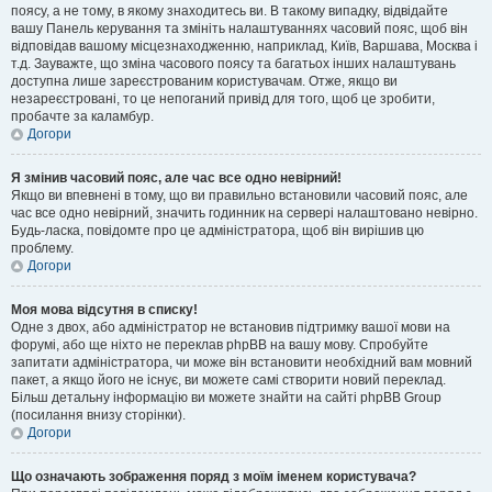
поясу, а не тому, в якому знаходитесь ви. В такому випадку, відвідайте
вашу Панель керування та змініть налаштуваннях часовий пояс, щоб він
відповідав вашому місцезнаходженню, наприклад, Київ, Варшава, Москва і
т.д. Зауважте, що зміна часового поясу та багатьох інших налаштувань
доступна лише зареєстрованим користувачам. Отже, якщо ви
незареєстровані, то це непоганий привід для того, щоб це зробити,
пробачте за каламбур.
Догори
Я змінив часовий пояс, але час все одно невірний!
Якщо ви впевнені в тому, що ви правильно встановили часовий пояс, але
час все одно невірний, значить годинник на сервері налаштовано невірно.
Будь-ласка, повідомте про це адміністратора, щоб він вирішив цю
проблему.
Догори
Моя мова відсутня в списку!
Одне з двох, або адміністратор не встановив підтримку вашої мови на
форумі, або ще ніхто не переклав phpBB на вашу мову. Спробуйте
запитати адміністратора, чи може він встановити необхідний вам мовний
пакет, а якщо його не існує, ви можете самі створити новий переклад.
Більш детальну інформацію ви можете знайти на сайті phpBB Group
(посилання внизу сторінки).
Догори
Що означають зображення поряд з моїм іменем користувача?