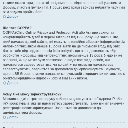
такими як аватари, приватні повідомлення, відсилання e-mail учасникам
форуму, участь в групах і т.п. Процес реєстрації забирає небагато часу і ми
вам радимо пройти його.
Догори
Що таке COPPA?
COPPA (Child Online Privacy and Protection Act) або Акт про захист та
конфіденційність дітей в мережі інтернет від 1998 року - це закон США,
який вимагає від веб-сайтів, які можуть потенційно збирати інформацію від
неповнолітніх, віком менше 13 років, мати на це письмову згоду від їхніх
батьків або підтвердження від їхніх опікунів, що вони дозволяють збір
особистої інформації від неповнолітніх, віком менше 13 років. Якщо ви не
впевнені, чи це може бути застосоване щодо вас, як до особи, яка
намагається зареєструватись, чи до сайту, на якому ви намагаєтесь
зареєструватись, зверніться за допомогою до юрисконсульта. Зауважте,
що phpBB Group не може надавати консультацій з юридичних питань і не є
об'єктом юридичних відносин, окрім вказаних нижче.
Догори
Чому я не можу зареєструватись?
Можливо адміністратор форуму заборонив доступ з вашої адреси IP або
ім'я користувача, яке ви намагаєтесь зареєструвати. Також він міг вимкнути
реєстрацію нових користувачів. Зверніться за допомогою до
адміністратора форуму.
Догори