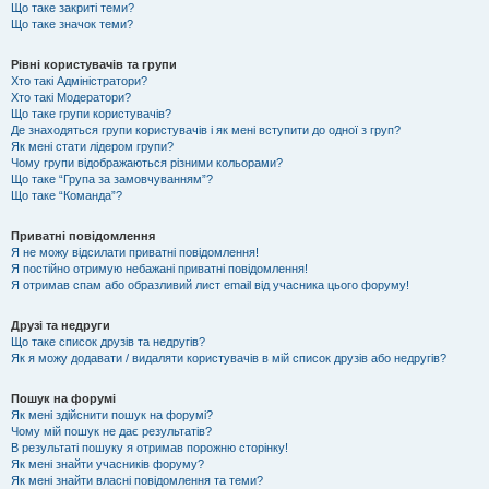
Що таке закриті теми?
Що таке значок теми?
Рівні користувачів та групи
Хто такі Адміністратори?
Хто такі Модератори?
Що таке групи користувачів?
Де знаходяться групи користувачів і як мені вступити до одної з груп?
Як мені стати лідером групи?
Чому групи відображаються різними кольорами?
Що таке “Група за замовчуванням”?
Що таке “Команда”?
Приватні повідомлення
Я не можу відсилати приватні повідомлення!
Я постійно отримую небажані приватні повідомлення!
Я отримав спам або образливий лист email від учасника цього форуму!
Друзі та недруги
Що таке список друзів та недругів?
Як я можу додавати / видаляти користувачів в мій список друзів або недругів?
Пошук на форумі
Як мені здійснити пошук на форумі?
Чому мій пошук не дає результатів?
В результаті пошуку я отримав порожню сторінку!
Як мені знайти учасників форуму?
Як мені знайти власні повідомлення та теми?