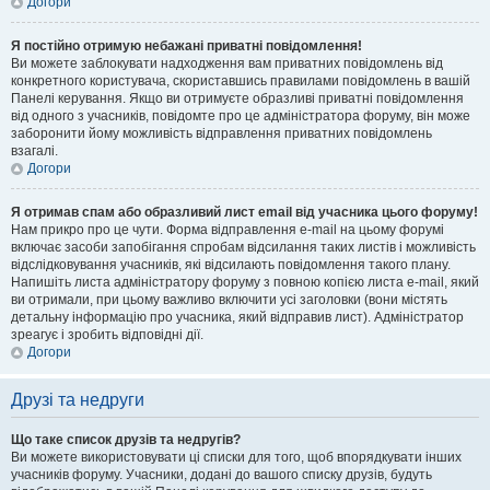
Догори
Я постійно отримую небажані приватні повідомлення!
Ви можете заблокувати надходження вам приватних повідомлень від
конкретного користувача, скориставшись правилами повідомлень в вашій
Панелі керування. Якщо ви отримуєте образливі приватні повідомлення
від одного з учасників, повідомте про це адміністратора форуму, він може
заборонити йому можливість відправлення приватних повідомлень
взагалі.
Догори
Я отримав спам або образливий лист email від учасника цього форуму!
Нам прикро про це чути. Форма відправлення e-mail на цьому форумі
включає засоби запобігання спробам відсилання таких листів і можливість
відслідковування учасників, які відсилають повідомлення такого плану.
Напишіть листа адміністратору форуму з повною копією листа e-mail, який
ви отримали, при цьому важливо включити усі заголовки (вони містять
детальну інформацію про учасника, який відправив лист). Адміністратор
зреагує і зробить відповідні дії.
Догори
Друзі та недруги
Що таке список друзів та недругів?
Ви можете використовувати ці списки для того, щоб впорядкувати інших
учасників форуму. Учасники, додані до вашого списку друзів, будуть