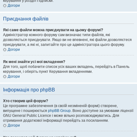
керування у розділ Підписки.
Догори
Приєднання файлів
Які саме файли можна приєднувати на цьому форумі?
Адміністратор кожного форуму сам визначає типи файлів, які
дозволяється приєднувати. Якщо ви не впевнені, які файли дозволяєтеся
приєднувати, а які ні, запитайте про це адміністратора цього форуму.
Догори
Як мені знайти усі мої вкладення?
Для того, щоб побачити список усіх ваших вкладень, перейдіть в Панель
керування, і оберіть пункт Керування вкладеннями.
Догори
Інформація про phpBB
Хто створив цей форум?
Це програмне забезпечення (в своїй незміненій формі) створене,
випущене і поширюється
phpBB Group
. Воно доступне за умовами ліцензії
GNU General Public Licence і може вільно розповсюджуватись. Для
отримання додаткової інформації перейдіть за посиланням.
Догори