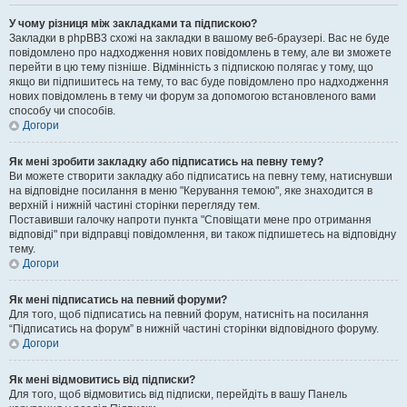
У чому різниця між закладками та підпискою?
Закладки в phpBB3 схожі на закладки в вашому веб-браузері. Вас не буде
повідомлено про надходження нових повідомлень в тему, але ви зможете
перейти в цю тему пізніше. Відмінність з підпискою полягає у тому, що
якщо ви підпишитесь на тему, то вас буде повідомлено про надходження
нових повідомлень в тему чи форум за допомогою встановленого вами
способу чи способів.
Догори
Як мені зробити закладку або підписатись на певну тему?
Ви можете створити закладку або підписатись на певну тему, натиснувши
на відповідне посилання в меню "Керування темою", яке знаходится в
верхній і нижній частині сторінки перегляду тем.
Поставивши галочку напроти пункта "Сповіщати мене про отримання
відповіді" при відправці повідомлення, ви також підпишетесь на відповідну
тему.
Догори
Як мені підписатись на певний форуми?
Для того, щоб підписатись на певний форум, натисніть на посилання
“Підписатись на форум” в нижній частині сторінки відповідного форуму.
Догори
Як мені відмовитись від підписки?
Для того, щоб відмовитись від підписки, перейдіть в вашу Панель