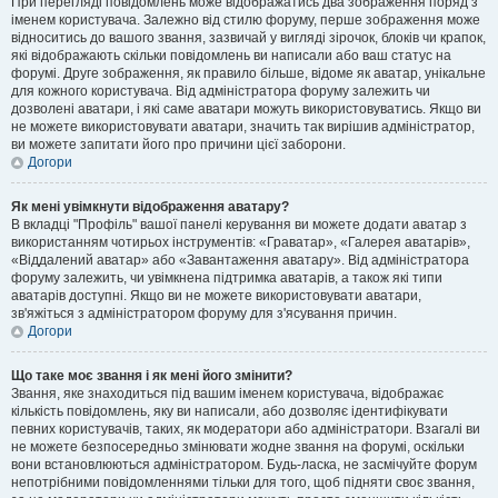
При перегляді повідомлень може відображатись два зображення поряд з
іменем користувача. Залежно від стилю форуму, перше зображення може
відноситись до вашого звання, зазвичай у вигляді зірочок, блоків чи крапок,
які відображають скільки повідомлень ви написали або ваш статус на
форумі. Друге зображення, як правило більше, відоме як аватар, унікальне
для кожного користувача. Від адміністратора форуму залежить чи
дозволені аватари, і які саме аватари можуть використовуватись. Якщо ви
не можете використовувати аватари, значить так вирішив адміністратор,
ви можете запитати його про причини цієї заборони.
Догори
Як мені увімкнути відображення аватару?
В вкладці "Профіль" вашої панелі керування ви можете додати аватар з
використанням чотирьох інструментів: «Граватар», «Галерея аватарів»,
«Віддалений аватар» або «Завантаження аватару». Від адміністратора
форуму залежить, чи увімкнена підтримка аватарів, а також які типи
аватарів доступні. Якщо ви не можете використовувати аватари,
зв'яжіться з адміністратором форуму для з'ясування причин.
Догори
Що таке моє звання і як мені його змінити?
Звання, яке знаходиться під вашим іменем користувача, відображає
кількість повідомлень, яку ви написали, або дозволяє ідентифікувати
певних користувачів, таких, як модератори або адміністратори. Взагалі ви
не можете безпосередньо змінювати жодне звання на форумі, оскільки
вони встановлюються адміністратором. Будь-ласка, не засмічуйте форум
непотрібними повідомленнями тільки для того, щоб підняти своє звання,