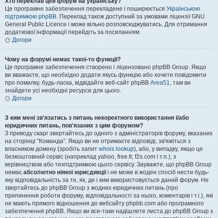
Хто переклав цей форум на українську?
Це програмне забезпечення перекладене і поширюється
Українською
підтримкою phpBB
. Переклад також доступний за умовами ліцензії GNU
General Public Licence і може вільно розповсюджуватись. Для отримання
додаткової інформації перейдіть за посиланням.
Догори
Чому на форумі немає такої-то функції?
Це програмне забезпечення створено і ліцензовано phpBB Group. Якщо
ви вважаєте, що необхідно додати якусь функцію або хочете повідомити
про помилку, будь-ласка, відвідайте веб-сайт phpBB
Area51
, там ви
знайдете усі необхідні ресурси для цього.
Догори
З ким мені зв'язатись з питань некоректного використання і/або
юридичних питань, пов'язаних з цим форумом?
З приводу скарг звертайтесь до одного з адміністраторів форуму, вказаних
на сторінці “Команда”. Якщо ви не отримаєте відповіді, зв'яжіться з
власником домену (зробіть запит
whois lookup
), або, у випадку, якщо це
безкоштовний сервіс (наприклад yahoo, free.fr, f2s.com і т.п.), з
керівництвом або техпідтримкою цього сервісу. Зауважте, що phpBB Group
немає
абсолютно ніякої юрисдикції
і не може в жоден спосіб нести будь-
яку відповідальність за те, як, де і ким використовується даний форум. Не
звертайтесь до phpBB Group з жодних юридичних питань (про
припинення роботи форуму, відповідальності за нього, коментарів і т.і.), які
не мають прямого відношення до вебсайту phpbb.com або програмного
забезпечення phpBB. Якщо ви все-таки надішлете листа до phpBB Group з