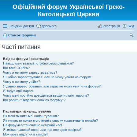
Офіційний форум Української Греко-
Католицької Церкви
Швидкий доступ
Допомога
Реєстрація
Вхід
Список форумів
ош
Часті питання
ук
Вхід на форум і реєстрація
Навіщо мені взагалі потрібно реєструватися?
Що таке COPPA?
Чому я не можу зареєструватись?
Я щойно зареєструвався, але не можу увійти на форум!
Чому я не можу увійти?
Я давно зареєстрований, але зараз не можу увійти на форум?!
Я забув свій пароль
Чому мені постійно доводиться вводити логін і пароль?
Що робить “Видалити cookies форуму”?
Параметри та налаштування
Як мені змінити мої налаштування?
Як уникнути появи мого імені в списку користувачів онлайн?
На форумі встановлено невірний час!
Я змінив часовий пояс, але час все одно невірний!
Моя мова відсутня в списку!