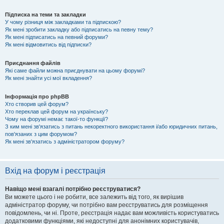
Підписка на теми та закладки
У чому різниця між закладками та підпискою?
Як мені зробити закладку або підписатись на певну тему?
Як мені підписатись на певний форуми?
Як мені відмовитись від підписки?
Приєднання файлів
Які саме файли можна приєднувати на цьому форумі?
Як мені знайти усі мої вкладення?
Інформація про phpBB
Хто створив цей форум?
Хто переклав цей форум на українську?
Чому на форумі немає такої-то функції?
З ким мені зв'язатись з питань некоректного використання і/або юридичних питань,
пов'язаних з цим форумом?
Як мені зв'язатись з адміністратором форуму?
Вхід на форум і реєстрація
Навіщо мені взагалі потрібно реєструватися?
Ви можете цього і не робити, все залежить від того, як вирішив
адміністратор форуму, чи потрібно вам реєструватись для розміщення
повідомлень, чи ні. Проте, реєстрація надає вам можливість користуватись
додатковими функціями, які недоступні для анонімних користувачів,