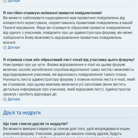
Догори
Я постійно отримую небажані приватні повідомлення!
Ви можете заблокувати надходження вам приватних повідомлень від
конкретного користувача, скориставшись правилами повідомлень в вашій
Панелі керування. Якщо ви отримуєте образливі приватні повідомлення
від одного з учасників, повідомте про це адміністратора форуму, він може
заборонити йому можливість відправлення приватних повідомлень
взагалі.
Догори
Я отримав спам або образливий лист email від учасника цього форуму!
Нам прикро про це чути. Форма відправлення e-mail на цьому форумі
включає засоби запобігання спробам відсилання таких листів і можливість
відслідковування учасників, які відсилають повідомлення такого плану.
Напишіть листа адміністратору форуму з повною копією листа e-mail, який
ви отримали, при цьому важливо включити усі заголовки (вони містять
детальну інформацію про учасника, який відправив лист). Адміністратор
зреагує і зробить відповідні дії.
Догори
Друзі та недруги
Що таке список друзів та недругів?
Ви можете використовувати ці списки для того, щоб впорядкувати інших
учасників форуму. Учасники, додані до вашого списку друзів, будуть