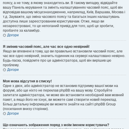
поясу, а не тому, в якому знаходитесь ви. В такому випадку, відвідайте
вашу Панель керування та змініть налаштуваннях часовий пояс, щоб він
відповідав вашому місцезнаходженню, наприклад, Київ, Варшава, Москва і
т.д. Зауважте, що зміна часового поясу та багатьох інших налаштувань
доступна лише зареєстрованим користувачам. Отже, якщо ви
незареєстровані, то це непоганий привід для того, щоб це зробити,
пробачте за каламбур.
Догори
Я змінив часовий пояс, але час все одно невірний!
Якщо ви впевнені в тому, що ви правильно встановили часовий пояс, але
час все одно невірний, значить годинник на сервері налаштовано невірно.
Будь-ласка, повідомте про це адміністратора, щоб він вирішив цю
проблему.
Догори
Моя мова відсутня в списку!
Одне з двох, або адміністратор не встановив підтримку вашої мови на
форумі, або ще ніхто не переклав phpBB на вашу мову. Спробуйте
запитати адміністратора, чи може він встановити необхідний вам мовний
пакет, а якщо його не існує, ви можете самі створити новий переклад.
Більш детальну інформацію ви можете знайти на сайті phpBB Group
(посилання внизу сторінки).
Догори
Що означають зображення поряд з моїм іменем користувача?