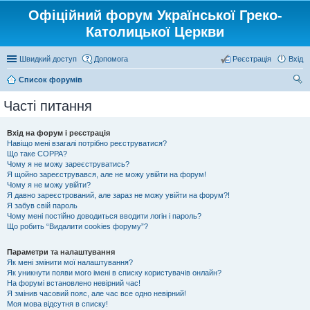
Офіційний форум Української Греко-
Католицької Церкви
Швидкий доступ
Допомога
Реєстрація
Вхід
Список форумів
ош
Часті питання
ук
Вхід на форум і реєстрація
Навіщо мені взагалі потрібно реєструватися?
Що таке COPPA?
Чому я не можу зареєструватись?
Я щойно зареєструвався, але не можу увійти на форум!
Чому я не можу увійти?
Я давно зареєстрований, але зараз не можу увійти на форум?!
Я забув свій пароль
Чому мені постійно доводиться вводити логін і пароль?
Що робить “Видалити cookies форуму”?
Параметри та налаштування
Як мені змінити мої налаштування?
Як уникнути появи мого імені в списку користувачів онлайн?
На форумі встановлено невірний час!
Я змінив часовий пояс, але час все одно невірний!
Моя мова відсутня в списку!