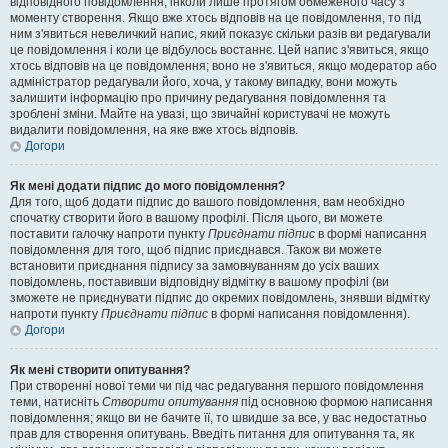
відповідного повідомлення, інколи лише протягом обмеженого часу з
моменту створення. Якщо вже хтось відповів на це повідомлення, то під
ним з'явиться невеличкий напис, який показує скільки разів ви редагували
це повідомлення і коли це відбулось востаннє. Цей напис з'явиться, якщо
хтось відповів на це повідомлення; воно не з'явиться, якщо модератор або
адміністратор редагували його, хоча, у такому випадку, вони можуть
залишити інформацію про причину редагування повідомлення та
зроблені зміни. Майте на увазі, що звичайні користувачі не можуть
видалити повідомлення, на яке вже хтось відповів.
Догори
Як мені додати підпис до мого повідомлення?
Для того, щоб додати підпис до вашого повідомлення, вам необхідно
спочатку створити його в вашому профілі. Після цього, ви можете
поставити галочку напроти пункту
Приєднати підпис
в формі написання
повідомлення для того, щоб підпис приєднався. Також ви можете
встановити приєднання підпису за замовчуванням до усіх ваших
повідомлень, поставивши відповідну відмітку в вашому профілі (ви
зможете не приєднувати підпис до окремих повідомлень, знявши відмітку
напроти пункту
Приєднати підпис
в формі написання повідомлення).
Догори
Як мені створити опитування?
При створенні нової теми чи під час редагування першого повідомлення
теми, натисніть
Створити опитування
під основною формою написання
повідомлення; якщо ви не бачите її, то швидше за все, у вас недостатньо
прав для створення опитувань. Введіть питання для опитування та, як