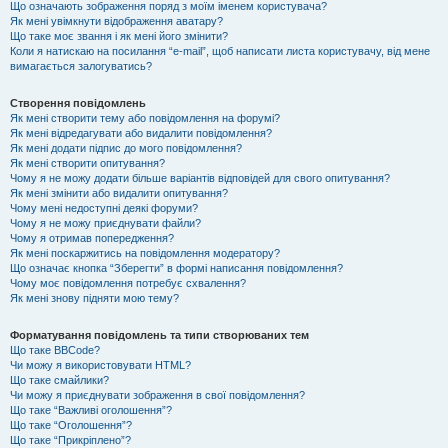
Що означають зображення поряд з моїм іменем користувача?
Як мені увімкнути відображення аватару?
Що таке моє звання і як мені його змінити?
Коли я натискаю на посилання “e-mail”, щоб написати листа користувачу, від мене
вимагається залогуватись?
Створення повідомлень
Як мені створити тему або повідомлення на форумі?
Як мені відредагувати або видалити повідомлення?
Як мені додати підпис до мого повідомлення?
Як мені створити опитування?
Чому я не можу додати більше варіантів відповідей для свого опитування?
Як мені змінити або видалити опитування?
Чому мені недоступні деякі форуми?
Чому я не можу приєднувати файли?
Чому я отримав попередження?
Як мені поскаржитись на повідомлення модератору?
Що означає кнопка “Зберегти” в формі написання повідомлення?
Чому моє повідомлення потребує схвалення?
Як мені знову підняти мою тему?
Форматування повідомлень та типи створюваних тем
Що таке BBCode?
Чи можу я використовувати HTML?
Що таке смайлики?
Чи можу я приєднувати зображення в свої повідомлення?
Що таке “Важливі оголошення”?
Що таке “Оголошення”?
Що таке “Прикріплено”?