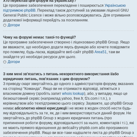
Хто переклав цей форум на українську?
Це програмне забезпечення перекладене і поширюється
Українською
підтримкою phpBB
. Переклад також доступний за умовами ліцензії GNU
General Public Licence і може вільно розповсюджуватись. Для отримання
додаткової інформації перейдіть за посиланням.
Догори
Чому на форумі немає такої-то функції?
Це програмне забезпечення створено і ліцензовано phpBB Group. Якщо
ви вважаєте, що необхідно додати якусь функцію або хочете повідомити
про помилку, будь-ласка, відвідайте веб-сайт phpBB
Area51
, там ви
знайдете усі необхідні ресурси для цього.
Догори
З ким мені зв'язатись з питань некоректного використання і/або
юридичних питань, пов'язаних з цим форумом?
З приводу скарг звертайтесь до одного з адміністраторів форуму, вказаних
на сторінці “Команда”. Якщо ви не отримаєте відповіді, зв'яжіться з
власником домену (зробіть запит
whois lookup
), або, у випадку, якщо це
безкоштовний сервіс (наприклад yahoo, free.fr, f2s.com і т.п.), з
керівництвом або техпідтримкою цього сервісу. Зауважте, що phpBB Group
немає
абсолютно ніякої юрисдикції
і не може в жоден спосіб нести будь-
яку відповідальність за те, як, де і ким використовується даний форум. Не
звертайтесь до phpBB Group з жодних юридичних питань (про
припинення роботи форуму, відповідальності за нього, коментарів і т.і.), які
не мають прямого відношення до вебсайту phpbb.com або програмного
забезпечення phpBB. Якщо ви все-таки надішлете листа до phpBB Group з