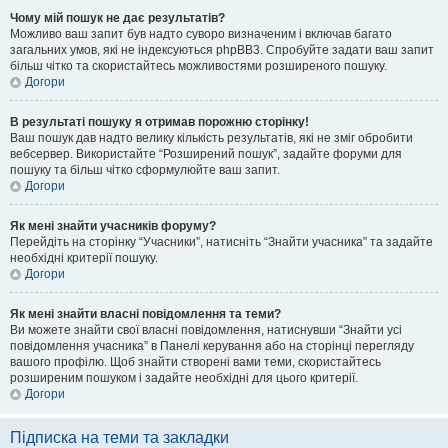
Чому мій пошук не дає результатів?
Можливо ваш запит був надто суворо визначеним і включав багато
загальних умов, які не індексуються phpBB3. Спробуйте задати ваш запит
більш чітко та скористайтесь можливостями розширеного пошуку.
Догори
В результаті пошуку я отримав порожню сторінку!
Ваш пошук дав надто велику кількість результатів, які не зміг обробити
вебсервер. Використайте “Розширений пошук”, задайте форуми для
пошуку та більш чітко сформулюйте ваш запит.
Догори
Як мені знайти учасників форуму?
Перейдіть на сторінку “Учасники”, натисніть “Знайти учасника” та задайте
необхідні критерії пошуку.
Догори
Як мені знайти власні повідомлення та теми?
Ви можете знайти свої власні повідомлення, натиснувши “Знайти усі
повідомлення учасника” в Панелі керування або на сторінці перегляду
вашого профілю. Щоб знайти створені вами теми, скористайтесь
розширеним пошуком і задайте необхідні для цього критерії.
Догори
Підписка на теми та закладки