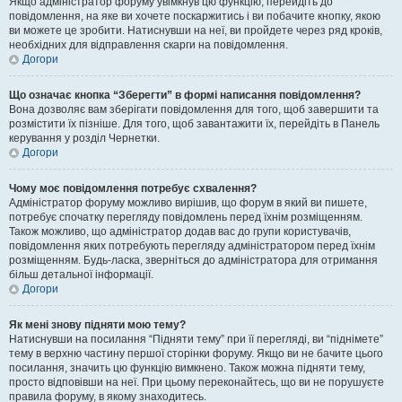
Якщо адміністратор форуму увімкнув цю функцію, перейдіть до
повідомлення, на яке ви хочете поскаржитись і ви побачите кнопку, якою
ви можете це зробити. Натиснувши на неї, ви пройдете через ряд кроків,
необхідних для відправлення скарги на повідомлення.
Догори
Що означає кнопка “Зберегти” в формі написання повідомлення?
Вона дозволяє вам зберігати повідомлення для того, щоб завершити та
розмістити їх пізніше. Для того, щоб завантажити їх, перейдіть в Панель
керування у розділ Чернетки.
Догори
Чому моє повідомлення потребує схвалення?
Адміністратор форуму можливо вирішив, що форум в який ви пишете,
потребує спочатку перегляду повідомлень перед їхнім розміщенням.
Також можливо, що адміністратор додав вас до групи користувачів,
повідомлення яких потребують перегляду адміністратором перед їхнім
розміщенням. Будь-ласка, зверніться до адміністратора для отримання
більш детальної інформації.
Догори
Як мені знову підняти мою тему?
Натиснувши на посилання “Підняти тему” при її перегляді, ви “піднімете”
тему в верхню частину першої сторінки форуму. Якщо ви не бачите цього
посилання, значить цю функцію вимкнено. Також можна підняти тему,
просто відповівши на неї. При цьому переконайтесь, що ви не порушуєте
правила форуму, в якому знаходитесь.