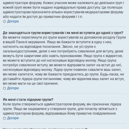
адміністратори форуму. Кожен учасник може належати до декількох груп і
кожній групі може бути надано індивідуальні права доступу. Це полегшує
адміністраторам призначити кількох користувачів модераторами форуму
або надати їм доступ до приватних форумів і т.п.
Догори
Де знаходяться групи користувачів і як мені вступити до одної з груп?
Ви можете переглянути усі групи користувачів за допомогою розділу Групи
в вашій Панелі керування. Якщо ви бажаєте вступити в одну з них,
натисніть на відповідне посилання. Звісно, не усі групи є
загальнодоступними, деякі з них потребують схвалення для вступу, деякі
можуть бути закритими або навіть прихованими. Якщо група є відкритою,
ви можете вступити до неї натиснувши відповідну кнопку. Якщо група
потребує схвалення вступу, ви можете відправити запит на вступ до неї,
натиснувши відповідну кнопку. Лідер групи повинен схвалити ваш запит,
він може запитати, чому ви бажаєте приєднатись до групи. Будь-ласка, не
діставайте лідера групи питаннями, чому він відхилив ваш запит на вступ,
він може мати на це свої причини.
Догори
Як мені стати лідером групи?
Коли групи створюються адміністратором форуму, він призначає лідера
групи. Якщо ви зацікавлені у створенні групи, для початку зв'яжіться з
адміністратором форуму, відправивши йому приватне повідомлення.
Догори