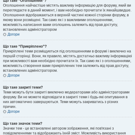
Що таке “Оголошення”?
Оголошення найчастіше містять важливу інформацію для форуму, який ви
переглядаєте в даний момент, і вам необхідно прочитати їх якнайшвидше.
Оголошення відображаються в верхній частині кожної сторінки форуму, в
якому вони розміщені. Так само як і з важливими оголошеннями,
можливість написання вами оголошень залежить від прав доступу,
встановлених адміністратором
Догори
Що таке “Прикріплено”?
Прикріплені теми розміщуються під оголошеннями в форумі і виключно на
першій сторінці. Вони, як правило, містять достатньо важливу інформаціюі
при можливості вам необхідно прочитати їх. Так само як і з оголошеннями,
можливість створення вами прикріплених тем залежить від прав доступу,
встановлених адміністратором.
Догори
Що таке закриті теми?
Теми можуть бути закриті виключно модераторами або адміністраторами
форуму. Ви не можете відповідати в закриті теми і будь-які опитування в
них автоматично завершуються. Теми можуть закриватись з різних
причин.
Догори
Що таке значок теми?
Значки тем - це встановлені автором зображення, які пов'язані з
повідомленнями та відображають їхній зміст. Можливість використання