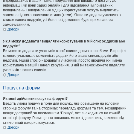
відображатись в вашій Панелі керування для швидкого доступу до
інформації, чи вони зараз онлайн і для відсилання їм приватних
повідомлень. Повідомлення від цих користувачів можуть виділятись,
залежно від встановленого стилю (теми). Якщо ви додали учасника в
список ваших недругів, усі його повідомлення буде приховано за
замовчуванням.
Догори
Як я можу додавати / видаляти користувачів в мій список друзів або
недругів?
Ви можете додавати учасників в свої списки двома способами. В профілі
кожного учасника є можливість додати його в ваш список друзів або
недругів. Інший спосіб - додавати учасників, просто вводячи їхні імена
користувача в вашій Панелі керування. В ній ви також можете видаляти
учасників з ваших списків.
Догори
Пошук на форумі
Як мені здійснити пошук на форумі?
Введіть умови пошуку в поле для пошуку, яке розміщене на головній
сторінці форуму та на сторінках перегляду форумів та тем. Розширений
пошук доступний за посиланням “Пошук”, яке знаходиться на кожній
сторінці форуму. Розміщення посилань може відрізнятись, залежно від
стилю, який використовується.
Догори