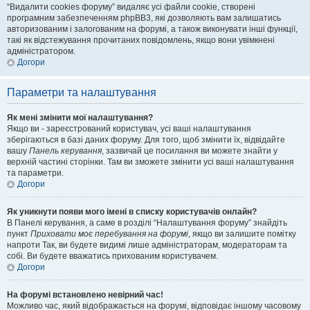
“Видалити cookies форуму” видаляє усі файли cookie, створені
програмним забезпеченням phpBB3, які дозволяють вам залишатись
авторизованим і залогованим на форумі, а також виконувати інші функції,
такі як відстежування прочитаних повідомлень, якщо вони увімкнені
адміністратором.
Догори
Параметри та налаштування
Як мені змінити мої налаштування?
Якщо ви - зареєстрований користувач, усі ваші налаштування
зберігаються в базі даних форуму. Для того, щоб змінити їх, відвідайте
вашу
Панель керування
, зазвичай це посилання ви можете знайти у
верхній частині сторінки. Там ви зможете змінити усі ваші налаштування
та параметри.
Догори
Як уникнути появи мого імені в списку користувачів онлайн?
В Панелі керування, а саме в розділі “Налаштування форуму” знайдіть
пункт
Приховати моє перебування на форумі
, якщо ви залишите помітку
напроти
Так
, ви будете видимі лише адміністраторам, модераторам та
собі. Ви будете вважатись прихованим користувачем.
Догори
На форумі встановлено невірний час!
Можливо час, який відображається на форумі, відповідає іншому часовому