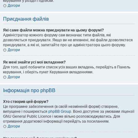
керування у розділ Підписки.
Догори
Приєднання файлів
Які саме файли можна приєднувати на цьому форумі?
Адміністратор кожного форуму сам визначає типи файлів, які
дозволяється приєднувати. Якщо ви не впевнені, які файли дозволяєтеся
приєднувати, а які ні, запитайте про це адміністратора цього форуму.
Догори
Як мені знайти усі мої вкладення?
Для того, щоб побачити список усіх ваших вкладень, перейдіть в Панель
керування, і оберіть пункт Керування вкладеннями.
Догори
Інформація про phpBB
Хто створив цей форум?
Це програмне забезпечення (в своїй незміненій формі) створене,
випущене і поширюється
phpBB Group
. Воно доступне за умовами ліцензії
GNU General Public Licence і може вільно розповсюджуватись. Для
отримання додаткової інформації перейдіть за посиланням.
Догори