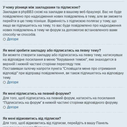
У чому різниця між закладками та підпискою?
Закладки в phpBB3 схожі на закладки в вашому веб-браузері. Вас не буде
повідомлено про надходження нових повідомлень в тему, але ви зможете
перейти в цю тему пізніше. Відмінність з підпискою полягає у тому, що
якщо ви підпишитесь на тему, то вас буде повідомлено про надходження
нових повідомлень в тему чи форум за допомогою встановленого вами
способу чи способів.
Догори
Як мені зробити закладку або підписатись на певну тему?
Ви можете створити закладку або підписатись на певну тему, натиснувши
на відповідне посилання в меню "Керування темою", яке знаходится в
верхній і нижній частині сторінки перегляду тем.
Поставивши галочку напроти пункта "Сповіщати мене про отримання
відповіді" при відправці повідомлення, ви також підпишетесь на відповідну
тему.
Догори
Як мені підписатись на певний форуми?
Для того, щоб підписатись на певний форум, натисніть на посилання
“Підписатись на форум” в нижній частині сторінки відповідного форуму.
Догори
Як мені відмовитись від підписки?
Для того, щоб відмовитись від підписки, перейдіть в вашу Панель