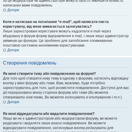
за це модератори чи адміністратори можуть просто зменшити кількість
написаних вами повідомлень.
Догори
Коли я натискаю на посилання “e-mail”, щоб написати листа
користувачу, від мене вимагається залогуватись?
Лише зареєстровані користувачі можуть надсилати e-mail через
вбудовану в форум форму відправлення e-mail, і лише якщо адміністратор
увімкнув цю функцію. Це зроблено для запобігання зловживанню
поштовою системою анонімними користувачами.
Догори
Створення повідомлень
Як мені створити тему або повідомлення на форумі?
Для того щоб створити нову тему в одному з форумів, натисніть відповідну
кнопку у вікні форуму або теми. Вам, можливо, буде потрібно
зареєструватись для того, щоб розмістити повідомлення. Доступні для вас
дії перераховано внизу сторінок форуму або теми (
Ви можете
створювати нові теми, Ви можете голосувати в опитуваннях і т.п.
).
Догори
Як мені відредагувати або видалити повідомлення?
Якщо ви не є адміністратором або модератором форуму, ви можете
редагувати і видаляти лише власні повідомлення. Ви можете
відредагувати повідомлення, натиснувши кнопку
редагувати
для