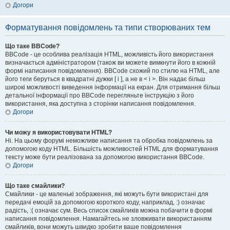
Догори
Форматування повідомлень та типи створюваних тем
Що таке BBCode?
BBCode - це особлива реалізація HTML, можливість його використання
визначається адміністратором (також ви можете вимкнути його в кожній
формі написання повідомлення). BBCode схожий по стилю на HTML, але
його теги беруться в квадратні дужки [ і ], а не в < і >. Він надає більш
широкі можливості виведення інформації на екран. Для отримання більш
детальної інформації про BBCode перегляньте інструкцію з його
використання, яка доступна з сторінки написання повідомлення.
Догори
Чи можу я використовувати HTML?
Ні. На цьому форумі неможливе написання та обробка повідомлень за
допомогою коду HTML. Більшість можливостей HTML для форматування
тексту може бути реалізована за допомогою використання BBCode.
Догори
Що таке смайлики?
Смайлики - це маленькі зображення, які можуть бути використані для
передачі емоцій за допомогою короткого коду, наприклад, :) означає
радість, :( означає сум. Весь список смайликів можна побачити в формі
написання повідомлення. Намагайтесь не зловживати використанням
смайликів, вони можуть швидко зробити ваше повідомлення