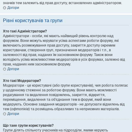
значків тем залежить від прав доступу, встановлених адміністратором.
Догори
Рівні користувачів та групи
Хто такі Адміністратори?
Адміністратори - особи, які мають найвищий рівень контролю над
форумом. Вони можуть керувати усіма аспектами роботи форуму, які
включають розмежування прав доступу, закриття доступу окремим
користувачам, створення груп, призначення модераторів і т.п., в
залежності від прав, наданих їм засновником форуму. Також вони
володіють усіма можливостями модераторів в усіх форумах, залежно від
прав, наданих ним засновником форуму.
Догори
Хто такі Модератори?
Модератори - це користувачі (або групи користувачів), чия робота полягає
у щоденному стеженні за роботою форуму. Вони мають можливості
редагування та видалення повідомлень, закриття, відкриття,
переміщення, видалення та об'єднання тем в форумі, який вони
модерують. Основне завдання модераторів - не допускати відхилень від
тем (
офтопіків
) та розміщень образливих та неприємних матеріалів.
Догори
Що таке групи користувачів?
Групи ділять спільноту учасників на підрозділи, якими керують