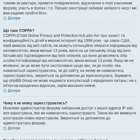
такими як аватари, приватні повідомлення, відсилання e-mail учасникам
форуму, участь в групах і т.п. Процес реєстрації забирає небагато часу і ми
вам радимо пройти його.
Догори
Що таке COPPA?
COPPA (Child Online Privacy and Protection Act) або Акт про захист та
конфіденційність дітей в мережі інтернет від 1998 року - це закон США,
який вимагає від веб-сайтів, які можуть потенційно збирати інформацію від
неповнолітніх, віком менше 13 років, мати на це письмову згоду від їхніх
батьків або підтвердження від їхніх опікунів, що вони дозволяють збір
особистої інформації від неповнолітніх, віком менше 13 років. Якщо ви не
впевнені, чи це може бути застосоване щодо вас, як до особи, яка
намагається зареєструватись, чи до сайту, на якому ви намагаєтесь
зареєструватись, зверніться за допомогою до юрисконсульта. Зауважте,
що phpBB Group не може надавати консультацій з юридичних питань і не є
об'єктом юридичних відносин, окрім вказаних нижче.
Догори
Чому я не можу зареєструватись?
Можливо адміністратор форуму заборонив доступ з вашої адреси IP або
ім'я користувача, яке ви намагаєтесь зареєструвати. Також він міг вимкнути
реєстрацію нових користувачів. Зверніться за допомогою до
адміністратора форуму.
Догори