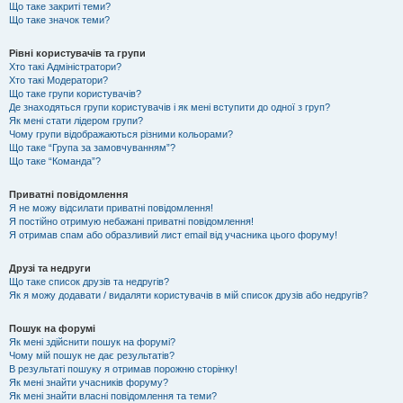
Що таке закриті теми?
Що таке значок теми?
Рівні користувачів та групи
Хто такі Адміністратори?
Хто такі Модератори?
Що таке групи користувачів?
Де знаходяться групи користувачів і як мені вступити до одної з груп?
Як мені стати лідером групи?
Чому групи відображаються різними кольорами?
Що таке “Група за замовчуванням”?
Що таке “Команда”?
Приватні повідомлення
Я не можу відсилати приватні повідомлення!
Я постійно отримую небажані приватні повідомлення!
Я отримав спам або образливий лист email від учасника цього форуму!
Друзі та недруги
Що таке список друзів та недругів?
Як я можу додавати / видаляти користувачів в мій список друзів або недругів?
Пошук на форумі
Як мені здійснити пошук на форумі?
Чому мій пошук не дає результатів?
В результаті пошуку я отримав порожню сторінку!
Як мені знайти учасників форуму?
Як мені знайти власні повідомлення та теми?