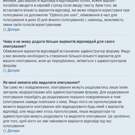
мінімум, два варіанти відповіді в відповідних полях, кожен варіант
потрібно вводити в окремій стрічці поля вводу тексту. Крім того, ви
встановити кількість варіантів відповіді, які може обирати користувачі при
голосуванні за допомогою “Options per user”, обмеження в часі для
голосування в днях (0 для вічного голосування) і, накінець, можливість
зміни своїх голосів користувачами.
Догори
Чому я не можу додати більше варіантів відповідей для свого
опитування?
Обмеження варіантів відповідей встановлює адміністратор форуму. Якщо
у вас виникла необхідність створення більшої кількості варіантів для
вашого опитування, аніж це передбачено, зв'яжіться з адміністратором
форуму.
Догори
Як мені змінити або видалити опитування?
Так само як і повідомлення, опитування можуть редагуватись лише їхнім
автором, модераторами або адміністраторами форуму. Для редагування
опитування перейдіть до редагування першого повідомлення в темі
(опитування завжди пов'язане з ним). Якщо ніхто не проголосував ви
можете видалити опитування або відредагувати будь-який з варіантів
відповіді, але якщо вже хтось проголосував, лише модератори та
адміністратори можуть редагувати та видаляти опитування. Це зроблено
для того, щоб ніхто не зміг змінювати варіанти відповіді під час
голосування
Догори