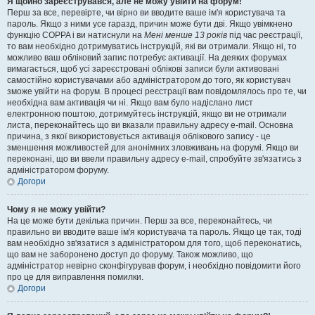
Я щойно зареєструвався, але не можу увійти на форум!
Перш за все, перевірте, чи вірно ви вводите ваше ім'я користувача та
пароль. Якщо з ними усе гаразд, причин може бути дві. Якщо увімкнено
функцію COPPA і ви натиснули на
Мені менше 13 років
під час реєстрації,
то вам необхідно дотримуватись інструкцій, які ви отримали. Якщо ні, то
можливо ваш обліковий запис потребує активації. На деяких форумах
вимагається, щоб усі зареєстровані облікові записи були активовані
самостійно користувачами або адміністратором до того, як користувач
зможе увійти на форум. В процесі реєстрації вам повідомлялось про те, чи
необхідна вам активація чи ні. Якщо вам було надіслано лист
електронною поштою, дотримуйтесь інструкцій, якщо ви не отримали
листа, переконайтесь що ви вказали правильну адресу e-mail. Основна
причина, з якої використовується активація облікового запису - це
зменшення можливостей для анонімних зловживань на форумі. Якщо ви
переконані, що ви ввели правильну адресу e-mail, спробуйте зв'язатись з
адміністратором форуму.
Догори
Чому я не можу увійти?
На це може бути декілька причин. Перш за все, переконайтесь, чи
правильно ви вводите ваше ім'я користувача та пароль. Якщо це так, тоді
вам необхідно зв'язатися з адміністратором для того, щоб переконатись,
що вам не заборонено доступ до форуму. Також можливо, що
адміністратор невірно сконфігурував форум, і необхідно повідомити його
про це для виправлення помилки.
Догори