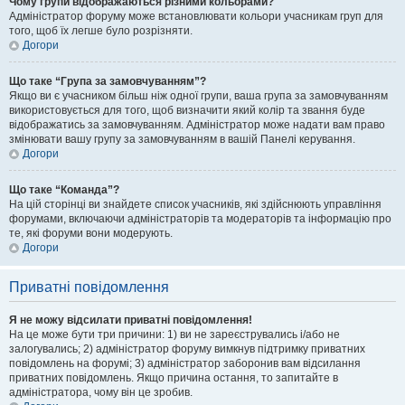
Чому групи відображаються різними кольорами?
Адміністратор форуму може встановлювати кольори учасникам груп для
того, щоб їх легше було розрізняти.
Догори
Що таке “Група за замовчуванням”?
Якщо ви є учасником більш ніж одної групи, ваша група за замовчуванням
використовується для того, щоб визначити який колір та звання буде
відображатись за замовчуванням. Адміністратор може надати вам право
змінювати вашу групу за замовчуванням в вашій Панелі керування.
Догори
Що таке “Команда”?
На цій сторінці ви знайдете список учасників, які здійснюють управління
форумами, включаючи адміністраторів та модераторів та інформацію про
те, які форуми вони модерують.
Догори
Приватні повідомлення
Я не можу відсилати приватні повідомлення!
На це може бути три причини: 1) ви не зареєструвались і/або не
залогувались; 2) адміністратор форуму вимкнув підтримку приватних
повідомлень на форумі; 3) адміністратор заборонив вам відсилання
приватних повідомлень. Якщо причина остання, то запитайте в
адміністратора, чому він це зробив.