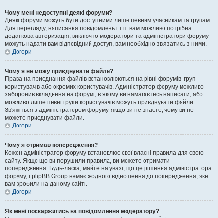
Чому мені недоступні деякі форуми?
Деякі форуми можуть бути доступними лише певним учасникам та групам.
Для перегляду, написання повідомлень і т.п. вам можливо потрібна
додаткова авторизація, виключно модератори та адміністратори форуму
можуть надати вам відповідний доступ, вам необхідно зв'язатись з ними.
Догори
Чому я не можу приєднувати файли?
Права на приєднання файлів встановлюються на рівні форумів, груп
користувачів або окремих користувачів. Адміністратор форуму можливо
заборонив вкладення на форумі, в якому ви намагаєтесь написати, або
можливо лише певні групи користувачів можуть приєднувати файли.
Зв'яжіться з адміністратором форуму, якщо ви не знаєте, чому ви не
можете приєднувати файли.
Догори
Чому я отримав попередження?
Кожен адміністратор форуму встановлює свої власні правила для свого
сайту. Якщо що ви порушили правила, ви можете отримати
попередження. Будь-ласка, майте на увазі, що це рішення адміністратора
форуму, і phpBB Group немає жодного відношення до попередження, яке
вам зробили на даному сайті.
Догори
Як мені поскаржитись на повідомлення модератору?