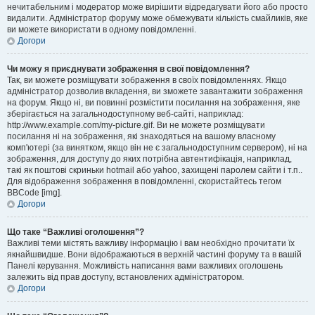
нечитабельним і модератор може вирішити відредагувати його або просто
видалити. Адміністратор форуму може обмежувати кількість смайликів, яке
ви можете використати в одному повідомленні.
Догори
Чи можу я приєднувати зображення в свої повідомлення?
Так, ви можете розміщувати зображення в своїх повідомленнях. Якщо
адміністратор дозволив вкладення, ви зможете завантажити зображення
на форум. Якщо ні, ви повинні розмістити посилання на зображення, яке
зберігається на загальнодоступному веб-сайті, наприклад:
http://www.example.com/my-picture.gif. Ви не можете розміщувати
посилання ні на зображення, які знаходяться на вашому власному
комп'ютері (за винятком, якщо він не є загальнодоступним сервером), ні на
зображення, для доступу до яких потрібна автентифікація, наприклад,
такі як поштові скриньки hotmail або yahoo, захищені паролем сайти і т.п..
Для відображення зображення в повідомленні, скористайтесь тегом
BBCode [img].
Догори
Що таке “Важливі оголошення”?
Важливі теми містять важливу інформацію і вам необхідно прочитати їх
якнайшвидше. Вони відображаються в верхній частині форуму та в вашій
Панелі керування. Можливість написання вами важливих оголошень
залежить від прав доступу, встановлених адміністратором.
Догори