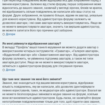
При перегляді повідомлень може відображатись два зображення поряд з
іменем користувача. Залежно від стилю форуму, перше зображення може
відноситись до вашого звання, зазвичай у вигляді зірочок, блоків чи крапок,
які відображають скільки повідомлень ви написали або ваш статус на
форумі. Друге зображення, як правило більше, відоме як аватар, унікальне
для кожного користувача. Від адміністратора форуму залежить чи
дозволені аватари, і які саме аватари можуть використовуватись. Якщо ви
не можете використовувати аватари, значить так вирішив адміністратор,
ви можете запитати його про причини цієї заборони.
Догори
Як мені увімкнути відображення аватару?
В вкладці "Профіль" вашої панелі керування ви можете додати аватар з
використанням чотирьох інструментів: «Граватар», «Галерея аватарів»,
«Віддалений аватар» або «Завантаження аватару». Від адміністратора
форуму залежить, чи увімкнена підтримка аватарів, а також які типи
аватарів доступні. Якщо ви не можете використовувати аватари,
зв'яжіться з адміністратором форуму для з'ясування причин.
Догори
Що таке моє звання і як мені його змінити?
Звання, яке знаходиться під вашим іменем користувача, відображає
кількість повідомлень, яку ви написали, або дозволяє ідентифікувати
певних користувачів, таких, як модератори або адміністратори. Взагалі ви
не можете безпосередньо змінювати жодне звання на форумі, оскільки
вони встановлюються адміністратором. Будь-ласка, не засмічуйте форум
непотрібними повідомленнями тільки для того, щоб підняти своє звання,