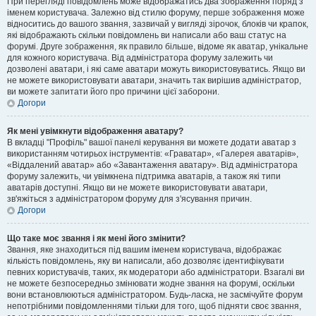
При перегляді повідомлень може відображатись два зображення поряд з
іменем користувача. Залежно від стилю форуму, перше зображення може
відноситись до вашого звання, зазвичай у вигляді зірочок, блоків чи крапок,
які відображають скільки повідомлень ви написали або ваш статус на
форумі. Друге зображення, як правило більше, відоме як аватар, унікальне
для кожного користувача. Від адміністратора форуму залежить чи
дозволені аватари, і які саме аватари можуть використовуватись. Якщо ви
не можете використовувати аватари, значить так вирішив адміністратор,
ви можете запитати його про причини цієї заборони.
Догори
Як мені увімкнути відображення аватару?
В вкладці "Профіль" вашої панелі керування ви можете додати аватар з
використанням чотирьох інструментів: «Граватар», «Галерея аватарів»,
«Віддалений аватар» або «Завантаження аватару». Від адміністратора
форуму залежить, чи увімкнена підтримка аватарів, а також які типи
аватарів доступні. Якщо ви не можете використовувати аватари,
зв'яжіться з адміністратором форуму для з'ясування причин.
Догори
Що таке моє звання і як мені його змінити?
Звання, яке знаходиться під вашим іменем користувача, відображає
кількість повідомлень, яку ви написали, або дозволяє ідентифікувати
певних користувачів, таких, як модератори або адміністратори. Взагалі ви
не можете безпосередньо змінювати жодне звання на форумі, оскільки
вони встановлюються адміністратором. Будь-ласка, не засмічуйте форум
непотрібними повідомленнями тільки для того, щоб підняти своє звання,