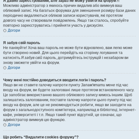
Я давно зареєстрований, але зараз не можу увійти на форум?!
Можливо адміністратор з якихось причин видалив або вимкнув ваш
обліковий запис. На багатьох форумах для зменшення розміру бази даних
періодично видаляються облікові записи користувачів, які протягом
довгого часу не створювали повідомлень. Якщо так сталось, спробуйте
повторно зареєструватись і прийняти участь у дискусіях.
Догори
Я забув свій пароль
Не панікуйте! Хоча ваш пароль не може бути відновлено, вам легко може
бути створено новий. Для цього перейдіть на сторінку логування та
натисніть
Я забув свій пароль
, дотримуйтесь інструкцій і незабаром ви
знову зможете увійти на форум.
Догори
Чому мені постійно доводиться вводити логін і пароль?
Якщо ви не ставите галочку напроти пункту
Запам'ятати мене
під час
входу на форум, ви будете залоговані лише протягом встановленого часу.
Це запобігає використанню вашого облікового запису кимось іншим. Щоб
залишатись залогованим, поставте галочку напроти цього пункту під час
входу на форум, але це не рекомендується робити, якщо ви заходите на
форум з загальнодоступного комп'ютера, наприклад в бібліотеці, інтернет-
кафе, університеті і т.п. Якщо такий пункт відсутній, це означає, що
адміністратор вимкнув цю функцію.
Догори
Що робить “Видалити cookies форуму”?