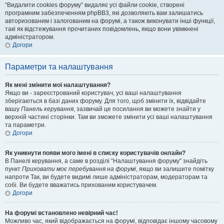
“Видалити cookies форуму” видаляє усі файли cookie, створені
програмним забезпеченням phpBB3, які дозволяють вам залишатись
авторизованим і залогованим на форумі, а також виконувати інші функції,
такі як відстежування прочитаних повідомлень, якщо вони увімкнені
адміністратором.
Догори
Параметри та налаштування
Як мені змінити мої налаштування?
Якщо ви - зареєстрований користувач, усі ваші налаштування
зберігаються в базі даних форуму. Для того, щоб змінити їх, відвідайте
вашу
Панель керування
, зазвичай це посилання ви можете знайти у
верхній частині сторінки. Там ви зможете змінити усі ваші налаштування
та параметри.
Догори
Як уникнути появи мого імені в списку користувачів онлайн?
В Панелі керування, а саме в розділі “Налаштування форуму” знайдіть
пункт
Приховати моє перебування на форумі
, якщо ви залишите помітку
напроти
Так
, ви будете видимі лише адміністраторам, модераторам та
собі. Ви будете вважатись прихованим користувачем.
Догори
На форумі встановлено невірний час!
Можливо час, який відображається на форумі, відповідає іншому часовому