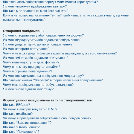
Що означають зображення поряд з моїм іменем користувача?
Як мені увімкнути відображення аватару?
Що таке моє звання і як мені його змінити?
Коли я натискаю на посилання “e-mail”, щоб написати листа користувачу, від мене
вимагається залогуватись?
Створення повідомлень
Як мені створити тему або повідомлення на форумі?
Як мені відредагувати або видалити повідомлення?
Як мені додати підпис до мого повідомлення?
Як мені створити опитування?
Чому я не можу додати більше варіантів відповідей для свого опитування?
Як мені змінити або видалити опитування?
Чому мені недоступні деякі форуми?
Чому я не можу приєднувати файли?
Чому я отримав попередження?
Як мені поскаржитись на повідомлення модератору?
Що означає кнопка “Зберегти” в формі написання повідомлення?
Чому моє повідомлення потребує схвалення?
Як мені знову підняти мою тему?
Форматування повідомлень та типи створюваних тем
Що таке BBCode?
Чи можу я використовувати HTML?
Що таке смайлики?
Чи можу я приєднувати зображення в свої повідомлення?
Що таке “Важливі оголошення”?
Що таке “Оголошення”?
Що таке “Прикріплено”?