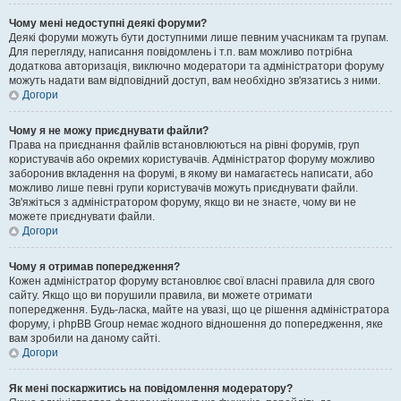
Чому мені недоступні деякі форуми?
Деякі форуми можуть бути доступними лише певним учасникам та групам.
Для перегляду, написання повідомлень і т.п. вам можливо потрібна
додаткова авторизація, виключно модератори та адміністратори форуму
можуть надати вам відповідний доступ, вам необхідно зв'язатись з ними.
Догори
Чому я не можу приєднувати файли?
Права на приєднання файлів встановлюються на рівні форумів, груп
користувачів або окремих користувачів. Адміністратор форуму можливо
заборонив вкладення на форумі, в якому ви намагаєтесь написати, або
можливо лише певні групи користувачів можуть приєднувати файли.
Зв'яжіться з адміністратором форуму, якщо ви не знаєте, чому ви не
можете приєднувати файли.
Догори
Чому я отримав попередження?
Кожен адміністратор форуму встановлює свої власні правила для свого
сайту. Якщо що ви порушили правила, ви можете отримати
попередження. Будь-ласка, майте на увазі, що це рішення адміністратора
форуму, і phpBB Group немає жодного відношення до попередження, яке
вам зробили на даному сайті.
Догори
Як мені поскаржитись на повідомлення модератору?