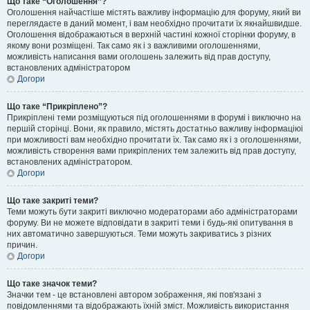
Що таке “Оголошення”?
Оголошення найчастіше містять важливу інформацію для форуму, який ви
переглядаєте в даний момент, і вам необхідно прочитати їх якнайшвидше.
Оголошення відображаються в верхній частині кожної сторінки форуму, в
якому вони розміщені. Так само як і з важливими оголошеннями,
можливість написання вами оголошень залежить від прав доступу,
встановлених адміністратором
Догори
Що таке “Прикріплено”?
Прикріплені теми розміщуються під оголошеннями в форумі і виключно на
першій сторінці. Вони, як правило, містять достатньо важливу інформаціюі
при можливості вам необхідно прочитати їх. Так само як і з оголошеннями,
можливість створення вами прикріплених тем залежить від прав доступу,
встановлених адміністратором.
Догори
Що таке закриті теми?
Теми можуть бути закриті виключно модераторами або адміністраторами
форуму. Ви не можете відповідати в закриті теми і будь-які опитування в
них автоматично завершуються. Теми можуть закриватись з різних
причин.
Догори
Що таке значок теми?
Значки тем - це встановлені автором зображення, які пов'язані з
повідомленнями та відображають їхній зміст. Можливість використання