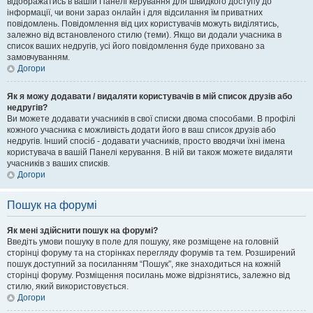
відображатись в вашій Панелі керування для швидкого доступу до
інформації, чи вони зараз онлайн і для відсилання їм приватних
повідомлень. Повідомлення від цих користувачів можуть виділятись,
залежно від встановленого стилю (теми). Якщо ви додали учасника в
список ваших недругів, усі його повідомлення буде приховано за
замовчуванням.
Догори
Як я можу додавати / видаляти користувачів в мій список друзів або
недругів?
Ви можете додавати учасників в свої списки двома способами. В профілі
кожного учасника є можливість додати його в ваш список друзів або
недругів. Інший спосіб - додавати учасників, просто вводячи їхні імена
користувача в вашій Панелі керування. В ній ви також можете видаляти
учасників з ваших списків.
Догори
Пошук на форумі
Як мені здійснити пошук на форумі?
Введіть умови пошуку в поле для пошуку, яке розміщене на головній
сторінці форуму та на сторінках перегляду форумів та тем. Розширений
пошук доступний за посиланням “Пошук”, яке знаходиться на кожній
сторінці форуму. Розміщення посилань може відрізнятись, залежно від
стилю, який використовується.
Догори