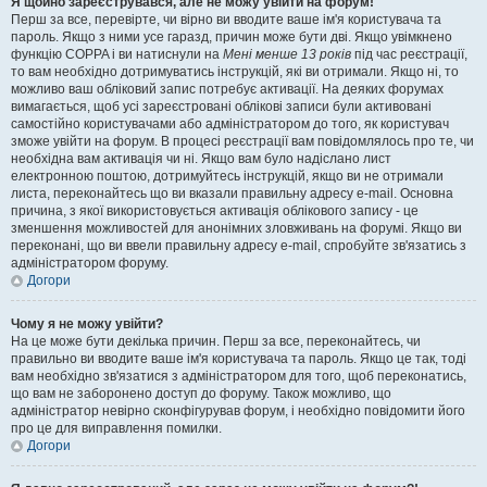
Я щойно зареєструвався, але не можу увійти на форум!
Перш за все, перевірте, чи вірно ви вводите ваше ім'я користувача та
пароль. Якщо з ними усе гаразд, причин може бути дві. Якщо увімкнено
функцію COPPA і ви натиснули на
Мені менше 13 років
під час реєстрації,
то вам необхідно дотримуватись інструкцій, які ви отримали. Якщо ні, то
можливо ваш обліковий запис потребує активації. На деяких форумах
вимагається, щоб усі зареєстровані облікові записи були активовані
самостійно користувачами або адміністратором до того, як користувач
зможе увійти на форум. В процесі реєстрації вам повідомлялось про те, чи
необхідна вам активація чи ні. Якщо вам було надіслано лист
електронною поштою, дотримуйтесь інструкцій, якщо ви не отримали
листа, переконайтесь що ви вказали правильну адресу e-mail. Основна
причина, з якої використовується активація облікового запису - це
зменшення можливостей для анонімних зловживань на форумі. Якщо ви
переконані, що ви ввели правильну адресу e-mail, спробуйте зв'язатись з
адміністратором форуму.
Догори
Чому я не можу увійти?
На це може бути декілька причин. Перш за все, переконайтесь, чи
правильно ви вводите ваше ім'я користувача та пароль. Якщо це так, тоді
вам необхідно зв'язатися з адміністратором для того, щоб переконатись,
що вам не заборонено доступ до форуму. Також можливо, що
адміністратор невірно сконфігурував форум, і необхідно повідомити його
про це для виправлення помилки.
Догори