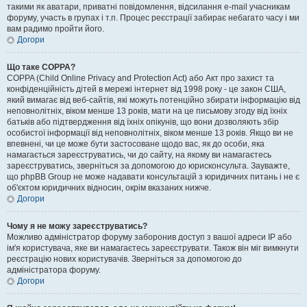
такими як аватари, приватні повідомлення, відсилання e-mail учасникам
форуму, участь в групах і т.п. Процес реєстрації забирає небагато часу і ми
вам радимо пройти його.
Догори
Що таке COPPA?
COPPA (Child Online Privacy and Protection Act) або Акт про захист та
конфіденційність дітей в мережі інтернет від 1998 року - це закон США,
який вимагає від веб-сайтів, які можуть потенційно збирати інформацію від
неповнолітніх, віком менше 13 років, мати на це письмову згоду від їхніх
батьків або підтвердження від їхніх опікунів, що вони дозволяють збір
особистої інформації від неповнолітніх, віком менше 13 років. Якщо ви не
впевнені, чи це може бути застосоване щодо вас, як до особи, яка
намагається зареєструватись, чи до сайту, на якому ви намагаєтесь
зареєструватись, зверніться за допомогою до юрисконсульта. Зауважте,
що phpBB Group не може надавати консультацій з юридичних питань і не є
об'єктом юридичних відносин, окрім вказаних нижче.
Догори
Чому я не можу зареєструватись?
Можливо адміністратор форуму заборонив доступ з вашої адреси IP або
ім'я користувача, яке ви намагаєтесь зареєструвати. Також він міг вимкнути
реєстрацію нових користувачів. Зверніться за допомогою до
адміністратора форуму.
Догори