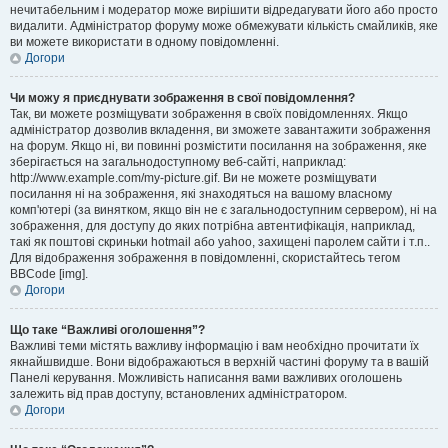
нечитабельним і модератор може вирішити відредагувати його або просто
видалити. Адміністратор форуму може обмежувати кількість смайликів, яке
ви можете використати в одному повідомленні.
Догори
Чи можу я приєднувати зображення в свої повідомлення?
Так, ви можете розміщувати зображення в своїх повідомленнях. Якщо
адміністратор дозволив вкладення, ви зможете завантажити зображення
на форум. Якщо ні, ви повинні розмістити посилання на зображення, яке
зберігається на загальнодоступному веб-сайті, наприклад:
http://www.example.com/my-picture.gif. Ви не можете розміщувати
посилання ні на зображення, які знаходяться на вашому власному
комп'ютері (за винятком, якщо він не є загальнодоступним сервером), ні на
зображення, для доступу до яких потрібна автентифікація, наприклад,
такі як поштові скриньки hotmail або yahoo, захищені паролем сайти і т.п..
Для відображення зображення в повідомленні, скористайтесь тегом
BBCode [img].
Догори
Що таке “Важливі оголошення”?
Важливі теми містять важливу інформацію і вам необхідно прочитати їх
якнайшвидше. Вони відображаються в верхній частині форуму та в вашій
Панелі керування. Можливість написання вами важливих оголошень
залежить від прав доступу, встановлених адміністратором.
Догори