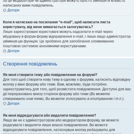
за це модератори чи адміністратори можуть просто зменшити кількість
написаних вами повідомлень.
Догори
Коли я натискаю на посилання “e-mail”, щоб написати листа
користувачу, від мене вимагається залогуватись?
Лише зареєстровані користувачі можуть надсилати e-mail через
вбудовану в форум форму відправлення e-mail, і лише якщо адміністратор
увімкнув цю функцію. Це зроблено для запобігання зловживанню
поштовою системою анонімними користувачами.
Догори
Створення повідомлень
Як мені створити тему або повідомлення на форумі?
Для того щоб створити нову тему в одному з форумів, натисніть відповідну
кнопку у вікні форуму або теми. Вам, можливо, буде потрібно
зареєструватись для того, щоб розмістити повідомлення. Доступні для вас
дії перераховано внизу сторінок форуму або теми (
Ви можете
створювати нові теми, Ви можете голосувати в опитуваннях і т.п.
).
Догори
Як мені відредагувати або видалити повідомлення?
Якщо ви не є адміністратором або модератором форуму, ви можете
редагувати і видаляти лише власні повідомлення. Ви можете
відредагувати повідомлення, натиснувши кнопку
редагувати
для