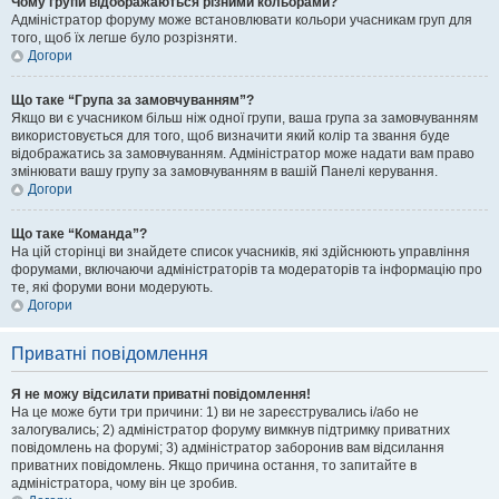
Чому групи відображаються різними кольорами?
Адміністратор форуму може встановлювати кольори учасникам груп для
того, щоб їх легше було розрізняти.
Догори
Що таке “Група за замовчуванням”?
Якщо ви є учасником більш ніж одної групи, ваша група за замовчуванням
використовується для того, щоб визначити який колір та звання буде
відображатись за замовчуванням. Адміністратор може надати вам право
змінювати вашу групу за замовчуванням в вашій Панелі керування.
Догори
Що таке “Команда”?
На цій сторінці ви знайдете список учасників, які здійснюють управління
форумами, включаючи адміністраторів та модераторів та інформацію про
те, які форуми вони модерують.
Догори
Приватні повідомлення
Я не можу відсилати приватні повідомлення!
На це може бути три причини: 1) ви не зареєструвались і/або не
залогувались; 2) адміністратор форуму вимкнув підтримку приватних
повідомлень на форумі; 3) адміністратор заборонив вам відсилання
приватних повідомлень. Якщо причина остання, то запитайте в
адміністратора, чому він це зробив.