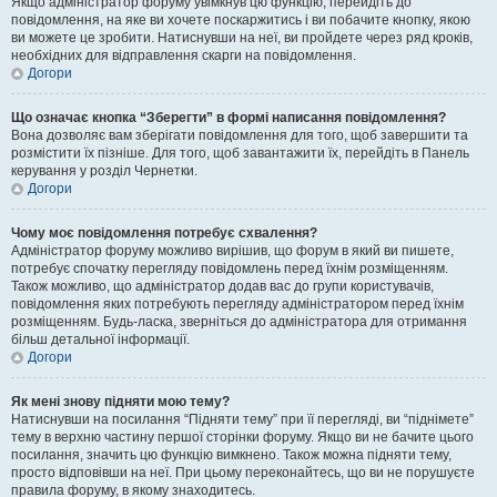
Якщо адміністратор форуму увімкнув цю функцію, перейдіть до
повідомлення, на яке ви хочете поскаржитись і ви побачите кнопку, якою
ви можете це зробити. Натиснувши на неї, ви пройдете через ряд кроків,
необхідних для відправлення скарги на повідомлення.
Догори
Що означає кнопка “Зберегти” в формі написання повідомлення?
Вона дозволяє вам зберігати повідомлення для того, щоб завершити та
розмістити їх пізніше. Для того, щоб завантажити їх, перейдіть в Панель
керування у розділ Чернетки.
Догори
Чому моє повідомлення потребує схвалення?
Адміністратор форуму можливо вирішив, що форум в який ви пишете,
потребує спочатку перегляду повідомлень перед їхнім розміщенням.
Також можливо, що адміністратор додав вас до групи користувачів,
повідомлення яких потребують перегляду адміністратором перед їхнім
розміщенням. Будь-ласка, зверніться до адміністратора для отримання
більш детальної інформації.
Догори
Як мені знову підняти мою тему?
Натиснувши на посилання “Підняти тему” при її перегляді, ви “піднімете”
тему в верхню частину першої сторінки форуму. Якщо ви не бачите цього
посилання, значить цю функцію вимкнено. Також можна підняти тему,
просто відповівши на неї. При цьому переконайтесь, що ви не порушуєте
правила форуму, в якому знаходитесь.