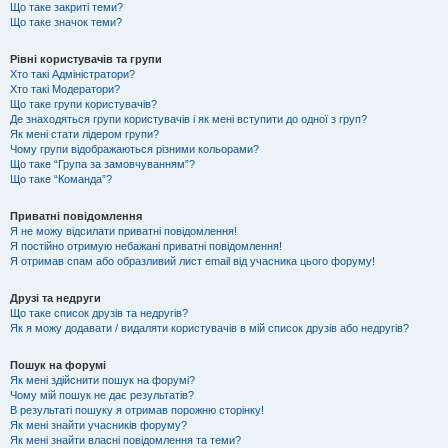
Що таке закриті теми?
Що таке значок теми?
Рівні користувачів та групи
Хто такі Адміністратори?
Хто такі Модератори?
Що таке групи користувачів?
Де знаходяться групи користувачів і як мені вступити до одної з груп?
Як мені стати лідером групи?
Чому групи відображаються різними кольорами?
Що таке “Група за замовчуванням”?
Що таке “Команда”?
Приватні повідомлення
Я не можу відсилати приватні повідомлення!
Я постійно отримую небажані приватні повідомлення!
Я отримав спам або образливий лист email від учасника цього форуму!
Друзі та недруги
Що таке список друзів та недругів?
Як я можу додавати / видаляти користувачів в мій список друзів або недругів?
Пошук на форумі
Як мені здійснити пошук на форумі?
Чому мій пошук не дає результатів?
В результаті пошуку я отримав порожню сторінку!
Як мені знайти учасників форуму?
Як мені знайти власні повідомлення та теми?