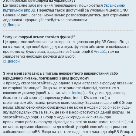
Хто переклав цей форум на українську?
Це програмне забезпечення перекладене і поширюється
Українською
підтримкою phpBB
. Переклад також доступний за умовами ліцензії GNU
General Public Licence і може вільно розповсюджуватись. Для отримання
додаткової інформації перейдіть за посиланням.
Догори
Чому на форумі немає такої-то функції?
Це програмне забезпечення створено і ліцензовано phpBB Group. Якщо
ви вважаєте, що необхідно додати якусь функцію або хочете повідомити
про помилку, будь-ласка, відвідайте веб-сайт phpBB
Area51
, там ви
знайдете усі необхідні ресурси для цього.
Догори
З ким мені зв'язатись з питань некоректного використання і/або
юридичних питань, пов'язаних з цим форумом?
З приводу скарг звертайтесь до одного з адміністраторів форуму, вказаних
на сторінці “Команда”. Якщо ви не отримаєте відповіді, зв'яжіться з
власником домену (зробіть запит
whois lookup
), або, у випадку, якщо це
безкоштовний сервіс (наприклад yahoo, free.fr, f2s.com і т.п.), з
керівництвом або техпідтримкою цього сервісу. Зауважте, що phpBB Group
немає
абсолютно ніякої юрисдикції
і не може в жоден спосіб нести будь-
яку відповідальність за те, як, де і ким використовується даний форум. Не
звертайтесь до phpBB Group з жодних юридичних питань (про
припинення роботи форуму, відповідальності за нього, коментарів і т.і.), які
не мають прямого відношення до вебсайту phpbb.com або програмного
забезпечення phpBB. Якщо ви все-таки надішлете листа до phpBB Group з