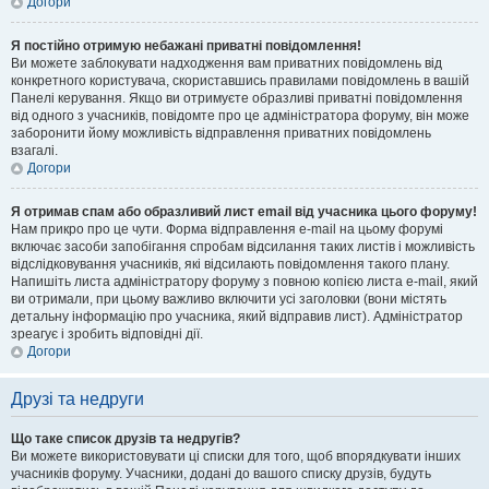
Догори
Я постійно отримую небажані приватні повідомлення!
Ви можете заблокувати надходження вам приватних повідомлень від
конкретного користувача, скориставшись правилами повідомлень в вашій
Панелі керування. Якщо ви отримуєте образливі приватні повідомлення
від одного з учасників, повідомте про це адміністратора форуму, він може
заборонити йому можливість відправлення приватних повідомлень
взагалі.
Догори
Я отримав спам або образливий лист email від учасника цього форуму!
Нам прикро про це чути. Форма відправлення e-mail на цьому форумі
включає засоби запобігання спробам відсилання таких листів і можливість
відслідковування учасників, які відсилають повідомлення такого плану.
Напишіть листа адміністратору форуму з повною копією листа e-mail, який
ви отримали, при цьому важливо включити усі заголовки (вони містять
детальну інформацію про учасника, який відправив лист). Адміністратор
зреагує і зробить відповідні дії.
Догори
Друзі та недруги
Що таке список друзів та недругів?
Ви можете використовувати ці списки для того, щоб впорядкувати інших
учасників форуму. Учасники, додані до вашого списку друзів, будуть