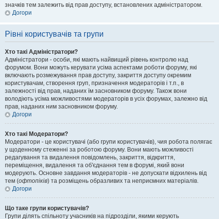
значків тем залежить від прав доступу, встановлених адміністратором.
Догори
Рівні користувачів та групи
Хто такі Адміністратори?
Адміністратори - особи, які мають найвищий рівень контролю над
форумом. Вони можуть керувати усіма аспектами роботи форуму, які
включають розмежування прав доступу, закриття доступу окремим
користувачам, створення груп, призначення модераторів і т.п., в
залежності від прав, наданих їм засновником форуму. Також вони
володіють усіма можливостями модераторів в усіх форумах, залежно від
прав, наданих ним засновником форуму.
Догори
Хто такі Модератори?
Модератори - це користувачі (або групи користувачів), чия робота полягає
у щоденному стеженні за роботою форуму. Вони мають можливості
редагування та видалення повідомлень, закриття, відкриття,
переміщення, видалення та об'єднання тем в форумі, який вони
модерують. Основне завдання модераторів - не допускати відхилень від
тем (
офтопіків
) та розміщень образливих та неприємних матеріалів.
Догори
Що таке групи користувачів?
Групи ділять спільноту учасників на підрозділи, якими керують