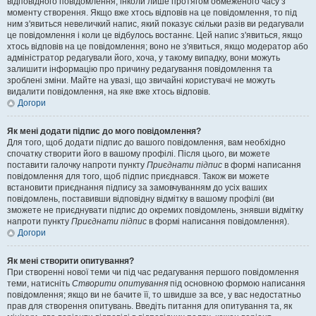
відповідного повідомлення, інколи лише протягом обмеженого часу з
моменту створення. Якщо вже хтось відповів на це повідомлення, то під
ним з'явиться невеличкий напис, який показує скільки разів ви редагували
це повідомлення і коли це відбулось востаннє. Цей напис з'явиться, якщо
хтось відповів на це повідомлення; воно не з'явиться, якщо модератор або
адміністратор редагували його, хоча, у такому випадку, вони можуть
залишити інформацію про причину редагування повідомлення та
зроблені зміни. Майте на увазі, що звичайні користувачі не можуть
видалити повідомлення, на яке вже хтось відповів.
Догори
Як мені додати підпис до мого повідомлення?
Для того, щоб додати підпис до вашого повідомлення, вам необхідно
спочатку створити його в вашому профілі. Після цього, ви можете
поставити галочку напроти пункту
Приєднати підпис
в формі написання
повідомлення для того, щоб підпис приєднався. Також ви можете
встановити приєднання підпису за замовчуванням до усіх ваших
повідомлень, поставивши відповідну відмітку в вашому профілі (ви
зможете не приєднувати підпис до окремих повідомлень, знявши відмітку
напроти пункту
Приєднати підпис
в формі написання повідомлення).
Догори
Як мені створити опитування?
При створенні нової теми чи під час редагування першого повідомлення
теми, натисніть
Створити опитування
під основною формою написання
повідомлення; якщо ви не бачите її, то швидше за все, у вас недостатньо
прав для створення опитувань. Введіть питання для опитування та, як