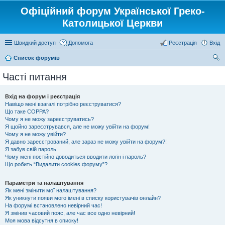
Офіційний форум Української Греко-
Католицької Церкви
Швидкий доступ
Допомога
Реєстрація
Вхід
Список форумів
ош
Часті питання
ук
Вхід на форум і реєстрація
Навіщо мені взагалі потрібно реєструватися?
Що таке COPPA?
Чому я не можу зареєструватись?
Я щойно зареєструвався, але не можу увійти на форум!
Чому я не можу увійти?
Я давно зареєстрований, але зараз не можу увійти на форум?!
Я забув свій пароль
Чому мені постійно доводиться вводити логін і пароль?
Що робить “Видалити cookies форуму”?
Параметри та налаштування
Як мені змінити мої налаштування?
Як уникнути появи мого імені в списку користувачів онлайн?
На форумі встановлено невірний час!
Я змінив часовий пояс, але час все одно невірний!
Моя мова відсутня в списку!