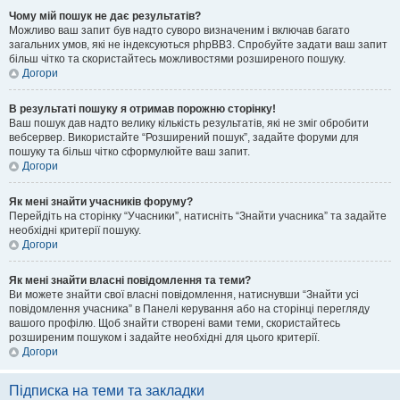
Чому мій пошук не дає результатів?
Можливо ваш запит був надто суворо визначеним і включав багато
загальних умов, які не індексуються phpBB3. Спробуйте задати ваш запит
більш чітко та скористайтесь можливостями розширеного пошуку.
Догори
В результаті пошуку я отримав порожню сторінку!
Ваш пошук дав надто велику кількість результатів, які не зміг обробити
вебсервер. Використайте “Розширений пошук”, задайте форуми для
пошуку та більш чітко сформулюйте ваш запит.
Догори
Як мені знайти учасників форуму?
Перейдіть на сторінку “Учасники”, натисніть “Знайти учасника” та задайте
необхідні критерії пошуку.
Догори
Як мені знайти власні повідомлення та теми?
Ви можете знайти свої власні повідомлення, натиснувши “Знайти усі
повідомлення учасника” в Панелі керування або на сторінці перегляду
вашого профілю. Щоб знайти створені вами теми, скористайтесь
розширеним пошуком і задайте необхідні для цього критерії.
Догори
Підписка на теми та закладки