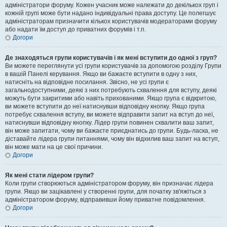
адміністратори форуму. Кожен учасник може належати до декількох груп і
кожній групі може бути надано індивідуальні права доступу. Це полегшує
адміністраторам призначити кількох користувачів модераторами форуму
або надати їм доступ до приватних форумів і т.п.
Догори
Де знаходяться групи користувачів і як мені вступити до одної з груп?
Ви можете переглянути усі групи користувачів за допомогою розділу Групи
в вашій Панелі керування. Якщо ви бажаєте вступити в одну з них,
натисніть на відповідне посилання. Звісно, не усі групи є
загальнодоступними, деякі з них потребують схвалення для вступу, деякі
можуть бути закритими або навіть прихованими. Якщо група є відкритою,
ви можете вступити до неї натиснувши відповідну кнопку. Якщо група
потребує схвалення вступу, ви можете відправити запит на вступ до неї,
натиснувши відповідну кнопку. Лідер групи повинен схвалити ваш запит,
він може запитати, чому ви бажаєте приєднатись до групи. Будь-ласка, не
діставайте лідера групи питаннями, чому він відхилив ваш запит на вступ,
він може мати на це свої причини.
Догори
Як мені стати лідером групи?
Коли групи створюються адміністратором форуму, він призначає лідера
групи. Якщо ви зацікавлені у створенні групи, для початку зв'яжіться з
адміністратором форуму, відправивши йому приватне повідомлення.
Догори