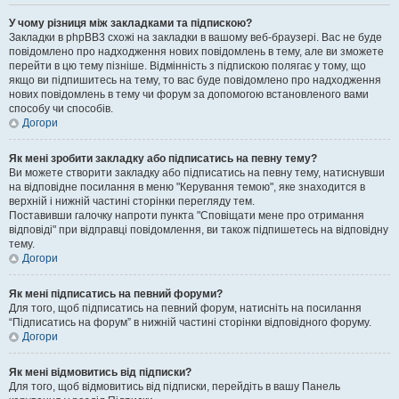
У чому різниця між закладками та підпискою?
Закладки в phpBB3 схожі на закладки в вашому веб-браузері. Вас не буде
повідомлено про надходження нових повідомлень в тему, але ви зможете
перейти в цю тему пізніше. Відмінність з підпискою полягає у тому, що
якщо ви підпишитесь на тему, то вас буде повідомлено про надходження
нових повідомлень в тему чи форум за допомогою встановленого вами
способу чи способів.
Догори
Як мені зробити закладку або підписатись на певну тему?
Ви можете створити закладку або підписатись на певну тему, натиснувши
на відповідне посилання в меню "Керування темою", яке знаходится в
верхній і нижній частині сторінки перегляду тем.
Поставивши галочку напроти пункта "Сповіщати мене про отримання
відповіді" при відправці повідомлення, ви також підпишетесь на відповідну
тему.
Догори
Як мені підписатись на певний форуми?
Для того, щоб підписатись на певний форум, натисніть на посилання
“Підписатись на форум” в нижній частині сторінки відповідного форуму.
Догори
Як мені відмовитись від підписки?
Для того, щоб відмовитись від підписки, перейдіть в вашу Панель