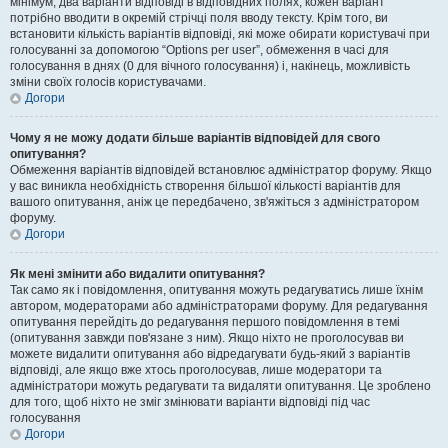
мінімум, два варіанти відповіді в відповідних полях, кожен варіант
потрібно вводити в окремій стрічці поля вводу тексту. Крім того, ви
встановити кількість варіантів відповіді, які може обирати користувачі при
голосуванні за допомогою “Options per user”, обмеження в часі для
голосування в днях (0 для вічного голосування) і, накінець, можливість
зміни своїх голосів користувачами.
Догори
Чому я не можу додати більше варіантів відповідей для свого
опитування?
Обмеження варіантів відповідей встановлює адміністратор форуму. Якщо
у вас виникла необхідність створення більшої кількості варіантів для
вашого опитування, аніж це передбачено, зв'яжіться з адміністратором
форуму.
Догори
Як мені змінити або видалити опитування?
Так само як і повідомлення, опитування можуть редагуватись лише їхнім
автором, модераторами або адміністраторами форуму. Для редагування
опитування перейдіть до редагування першого повідомлення в темі
(опитування завжди пов'язане з ним). Якщо ніхто не проголосував ви
можете видалити опитування або відредагувати будь-який з варіантів
відповіді, але якщо вже хтось проголосував, лише модератори та
адміністратори можуть редагувати та видаляти опитування. Це зроблено
для того, щоб ніхто не зміг змінювати варіанти відповіді під час
голосування
Догори