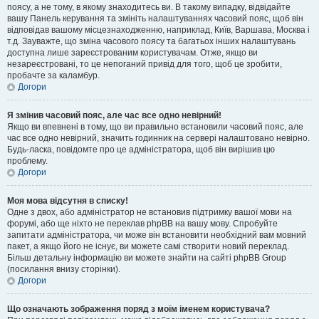
поясу, а не тому, в якому знаходитесь ви. В такому випадку, відвідайте
вашу Панель керування та змініть налаштуваннях часовий пояс, щоб він
відповідав вашому місцезнаходженню, наприклад, Київ, Варшава, Москва і
т.д. Зауважте, що зміна часового поясу та багатьох інших налаштувань
доступна лише зареєстрованим користувачам. Отже, якщо ви
незареєстровані, то це непоганий привід для того, щоб це зробити,
пробачте за каламбур.
Догори
Я змінив часовий пояс, але час все одно невірний!
Якщо ви впевнені в тому, що ви правильно встановили часовий пояс, але
час все одно невірний, значить годинник на сервері налаштовано невірно.
Будь-ласка, повідомте про це адміністратора, щоб він вирішив цю
проблему.
Догори
Моя мова відсутня в списку!
Одне з двох, або адміністратор не встановив підтримку вашої мови на
форумі, або ще ніхто не переклав phpBB на вашу мову. Спробуйте
запитати адміністратора, чи може він встановити необхідний вам мовний
пакет, а якщо його не існує, ви можете самі створити новий переклад.
Більш детальну інформацію ви можете знайти на сайті phpBB Group
(посилання внизу сторінки).
Догори
Що означають зображення поряд з моїм іменем користувача?