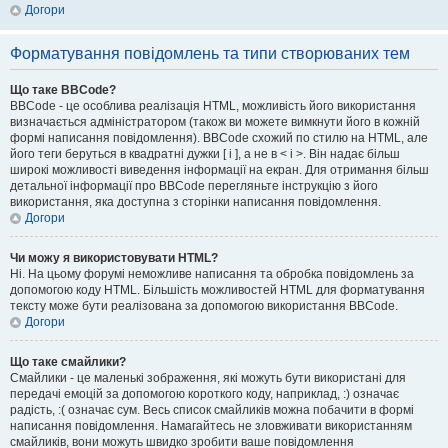
Догори
Форматування повідомлень та типи створюваних тем
Що таке BBCode?
BBCode - це особлива реалізація HTML, можливість його використання
визначається адміністратором (також ви можете вимкнути його в кожній
формі написання повідомлення). BBCode схожий по стилю на HTML, але
його теги беруться в квадратні дужки [ і ], а не в < і >. Він надає більш
широкі можливості виведення інформації на екран. Для отримання більш
детальної інформації про BBCode перегляньте інструкцію з його
використання, яка доступна з сторінки написання повідомлення.
Догори
Чи можу я використовувати HTML?
Ні. На цьому форумі неможливе написання та обробка повідомлень за
допомогою коду HTML. Більшість можливостей HTML для форматування
тексту може бути реалізована за допомогою використання BBCode.
Догори
Що таке смайлики?
Смайлики - це маленькі зображення, які можуть бути використані для
передачі емоцій за допомогою короткого коду, наприклад, :) означає
радість, :( означає сум. Весь список смайликів можна побачити в формі
написання повідомлення. Намагайтесь не зловживати використанням
смайликів, вони можуть швидко зробити ваше повідомлення