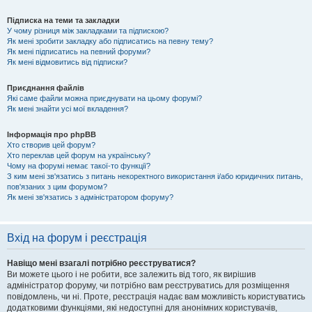
Підписка на теми та закладки
У чому різниця між закладками та підпискою?
Як мені зробити закладку або підписатись на певну тему?
Як мені підписатись на певний форуми?
Як мені відмовитись від підписки?
Приєднання файлів
Які саме файли можна приєднувати на цьому форумі?
Як мені знайти усі мої вкладення?
Інформація про phpBB
Хто створив цей форум?
Хто переклав цей форум на українську?
Чому на форумі немає такої-то функції?
З ким мені зв'язатись з питань некоректного використання і/або юридичних питань,
пов'язаних з цим форумом?
Як мені зв'язатись з адміністратором форуму?
Вхід на форум і реєстрація
Навіщо мені взагалі потрібно реєструватися?
Ви можете цього і не робити, все залежить від того, як вирішив
адміністратор форуму, чи потрібно вам реєструватись для розміщення
повідомлень, чи ні. Проте, реєстрація надає вам можливість користуватись
додатковими функціями, які недоступні для анонімних користувачів,