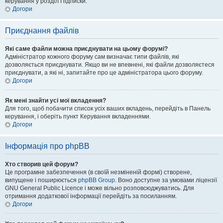
керування у розділ Підписки.
Догори
Приєднання файлів
Які саме файли можна приєднувати на цьому форумі?
Адміністратор кожного форуму сам визначає типи файлів, які
дозволяється приєднувати. Якщо ви не впевнені, які файли дозволяєтеся
приєднувати, а які ні, запитайте про це адміністратора цього форуму.
Догори
Як мені знайти усі мої вкладення?
Для того, щоб побачити список усіх ваших вкладень, перейдіть в Панель
керування, і оберіть пункт Керування вкладеннями.
Догори
Інформація про phpBB
Хто створив цей форум?
Це програмне забезпечення (в своїй незміненій формі) створене,
випущене і поширюється
phpBB Group
. Воно доступне за умовами ліцензії
GNU General Public Licence і може вільно розповсюджуватись. Для
отримання додаткової інформації перейдіть за посиланням.
Догори