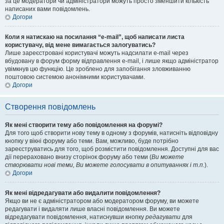
за це модератори чи адміністратори можуть просто зменшити кількість
написаних вами повідомлень.
Догори
Коли я натискаю на посилання “e-mail”, щоб написати листа
користувачу, від мене вимагається залогуватись?
Лише зареєстровані користувачі можуть надсилати e-mail через
вбудовану в форум форму відправлення e-mail, і лише якщо адміністратор
увімкнув цю функцію. Це зроблено для запобігання зловживанню
поштовою системою анонімними користувачами.
Догори
Створення повідомлень
Як мені створити тему або повідомлення на форумі?
Для того щоб створити нову тему в одному з форумів, натисніть відповідну
кнопку у вікні форуму або теми. Вам, можливо, буде потрібно
зареєструватись для того, щоб розмістити повідомлення. Доступні для вас
дії перераховано внизу сторінок форуму або теми (
Ви можете
створювати нові теми, Ви можете голосувати в опитуваннях і т.п.
).
Догори
Як мені відредагувати або видалити повідомлення?
Якщо ви не є адміністратором або модератором форуму, ви можете
редагувати і видаляти лише власні повідомлення. Ви можете
відредагувати повідомлення, натиснувши кнопку
редагувати
для