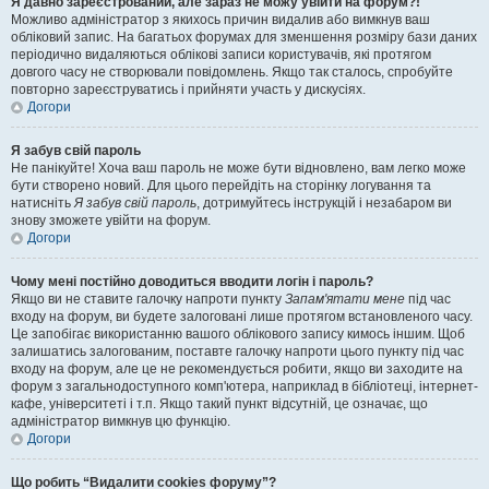
Я давно зареєстрований, але зараз не можу увійти на форум?!
Можливо адміністратор з якихось причин видалив або вимкнув ваш
обліковий запис. На багатьох форумах для зменшення розміру бази даних
періодично видаляються облікові записи користувачів, які протягом
довгого часу не створювали повідомлень. Якщо так сталось, спробуйте
повторно зареєструватись і прийняти участь у дискусіях.
Догори
Я забув свій пароль
Не панікуйте! Хоча ваш пароль не може бути відновлено, вам легко може
бути створено новий. Для цього перейдіть на сторінку логування та
натисніть
Я забув свій пароль
, дотримуйтесь інструкцій і незабаром ви
знову зможете увійти на форум.
Догори
Чому мені постійно доводиться вводити логін і пароль?
Якщо ви не ставите галочку напроти пункту
Запам'ятати мене
під час
входу на форум, ви будете залоговані лише протягом встановленого часу.
Це запобігає використанню вашого облікового запису кимось іншим. Щоб
залишатись залогованим, поставте галочку напроти цього пункту під час
входу на форум, але це не рекомендується робити, якщо ви заходите на
форум з загальнодоступного комп'ютера, наприклад в бібліотеці, інтернет-
кафе, університеті і т.п. Якщо такий пункт відсутній, це означає, що
адміністратор вимкнув цю функцію.
Догори
Що робить “Видалити cookies форуму”?