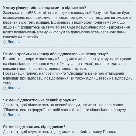
У чому різниця між закладками та підпискою?
Закладки в phpBB3 схожі на закладки в вашому веб-браузері. Вас не буде
повідомлено про надходження нових повідомлень в тему, але ви зможете
перейти в цю тему пізніше. Відмінність з підпискою полягає у тому, що
якщо ви підпишитесь на тему, то вас буде повідомлено про надходження
нових повідомлень в тему чи форум за допомогою встановленого вами
способу чи способів.
Догори
Як мені зробити закладку або підписатись на певну тему?
Ви можете створити закладку або підписатись на певну тему, натиснувши
на відповідне посилання в меню "Керування темою", яке знаходится в
верхній і нижній частині сторінки перегляду тем.
Поставивши галочку напроти пункта "Сповіщати мене про отримання
відповіді" при відправці повідомлення, ви також підпишетесь на відповідну
тему.
Догори
Як мені підписатись на певний форуми?
Для того, щоб підписатись на певний форум, натисніть на посилання
“Підписатись на форум” в нижній частині сторінки відповідного форуму.
Догори
Як мені відмовитись від підписки?
Для того, щоб відмовитись від підписки, перейдіть в вашу Панель