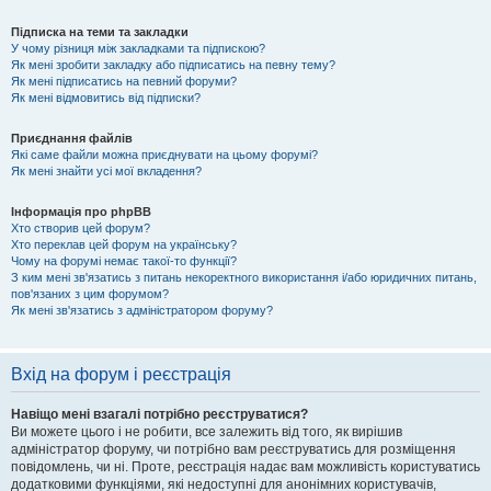
Підписка на теми та закладки
У чому різниця між закладками та підпискою?
Як мені зробити закладку або підписатись на певну тему?
Як мені підписатись на певний форуми?
Як мені відмовитись від підписки?
Приєднання файлів
Які саме файли можна приєднувати на цьому форумі?
Як мені знайти усі мої вкладення?
Інформація про phpBB
Хто створив цей форум?
Хто переклав цей форум на українську?
Чому на форумі немає такої-то функції?
З ким мені зв'язатись з питань некоректного використання і/або юридичних питань,
пов'язаних з цим форумом?
Як мені зв'язатись з адміністратором форуму?
Вхід на форум і реєстрація
Навіщо мені взагалі потрібно реєструватися?
Ви можете цього і не робити, все залежить від того, як вирішив
адміністратор форуму, чи потрібно вам реєструватись для розміщення
повідомлень, чи ні. Проте, реєстрація надає вам можливість користуватись
додатковими функціями, які недоступні для анонімних користувачів,