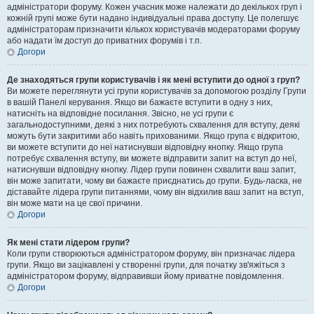
адміністратори форуму. Кожен учасник може належати до декількох груп і
кожній групі може бути надано індивідуальні права доступу. Це полегшує
адміністраторам призначити кількох користувачів модераторами форуму
або надати їм доступ до приватних форумів і т.п.
Догори
Де знаходяться групи користувачів і як мені вступити до одної з груп?
Ви можете переглянути усі групи користувачів за допомогою розділу Групи
в вашій Панелі керування. Якщо ви бажаєте вступити в одну з них,
натисніть на відповідне посилання. Звісно, не усі групи є
загальнодоступними, деякі з них потребують схвалення для вступу, деякі
можуть бути закритими або навіть прихованими. Якщо група є відкритою,
ви можете вступити до неї натиснувши відповідну кнопку. Якщо група
потребує схвалення вступу, ви можете відправити запит на вступ до неї,
натиснувши відповідну кнопку. Лідер групи повинен схвалити ваш запит,
він може запитати, чому ви бажаєте приєднатись до групи. Будь-ласка, не
діставайте лідера групи питаннями, чому він відхилив ваш запит на вступ,
він може мати на це свої причини.
Догори
Як мені стати лідером групи?
Коли групи створюються адміністратором форуму, він призначає лідера
групи. Якщо ви зацікавлені у створенні групи, для початку зв'яжіться з
адміністратором форуму, відправивши йому приватне повідомлення.
Догори