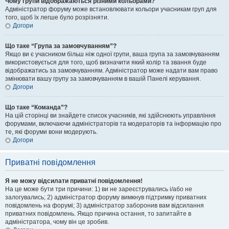
Чому групи відображаються різними кольорами?
Адміністратор форуму може встановлювати кольори учасникам груп для
того, щоб їх легше було розрізняти.
Догори
Що таке “Група за замовчуванням”?
Якщо ви є учасником більш ніж одної групи, ваша група за замовчуванням
використовується для того, щоб визначити який колір та звання буде
відображатись за замовчуванням. Адміністратор може надати вам право
змінювати вашу групу за замовчуванням в вашій Панелі керування.
Догори
Що таке “Команда”?
На цій сторінці ви знайдете список учасників, які здійснюють управління
форумами, включаючи адміністраторів та модераторів та інформацію про
те, які форуми вони модерують.
Догори
Приватні повідомлення
Я не можу відсилати приватні повідомлення!
На це може бути три причини: 1) ви не зареєструвались і/або не
залогувались; 2) адміністратор форуму вимкнув підтримку приватних
повідомлень на форумі; 3) адміністратор заборонив вам відсилання
приватних повідомлень. Якщо причина остання, то запитайте в
адміністратора, чому він це зробив.