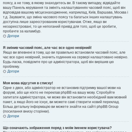
поясу, а не тому, в якому знаходитесь ви. В такому випадку, відвідайте
вашу Панель керування та змініть налаштуваннях часовий пояс, щоб він
відповідав вашому місцезнаходженню, наприклад, Київ, Варшава, Москва і
т.д. Зауважте, що зміна часового поясу та багатьох інших налаштувань
доступна лише зареєстрованим користувачам. Отже, якщо ви
незареєстровані, то це непоганий привід для того, щоб це зробити,
пробачте за каламбур.
Догори
Я змінив часовий пояс, але час все одно невірний!
Якщо ви впевнені в тому, що ви правильно встановили часовий пояс, але
час все одно невірний, значить годинник на сервері налаштовано невірно.
Будь-ласка, повідомте про це адміністратора, щоб він вирішив цю
проблему.
Догори
Моя мова відсутня в списку!
Одне з двох, або адміністратор не встановив підтримку вашої мови на
форумі, або ще ніхто не переклав phpBB на вашу мову. Спробуйте
запитати адміністратора, чи може він встановити необхідний вам мовний
пакет, а якщо його не існує, ви можете самі створити новий переклад.
Більш детальну інформацію ви можете знайти на сайті phpBB Group
(посилання внизу сторінки).
Догори
Що означають зображення поряд з моїм іменем користувача?