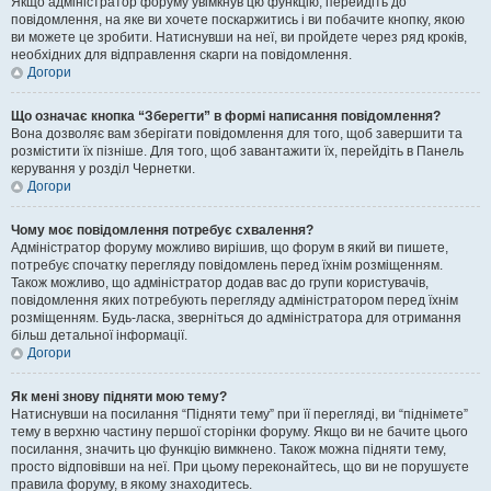
Якщо адміністратор форуму увімкнув цю функцію, перейдіть до
повідомлення, на яке ви хочете поскаржитись і ви побачите кнопку, якою
ви можете це зробити. Натиснувши на неї, ви пройдете через ряд кроків,
необхідних для відправлення скарги на повідомлення.
Догори
Що означає кнопка “Зберегти” в формі написання повідомлення?
Вона дозволяє вам зберігати повідомлення для того, щоб завершити та
розмістити їх пізніше. Для того, щоб завантажити їх, перейдіть в Панель
керування у розділ Чернетки.
Догори
Чому моє повідомлення потребує схвалення?
Адміністратор форуму можливо вирішив, що форум в який ви пишете,
потребує спочатку перегляду повідомлень перед їхнім розміщенням.
Також можливо, що адміністратор додав вас до групи користувачів,
повідомлення яких потребують перегляду адміністратором перед їхнім
розміщенням. Будь-ласка, зверніться до адміністратора для отримання
більш детальної інформації.
Догори
Як мені знову підняти мою тему?
Натиснувши на посилання “Підняти тему” при її перегляді, ви “піднімете”
тему в верхню частину першої сторінки форуму. Якщо ви не бачите цього
посилання, значить цю функцію вимкнено. Також можна підняти тему,
просто відповівши на неї. При цьому переконайтесь, що ви не порушуєте
правила форуму, в якому знаходитесь.