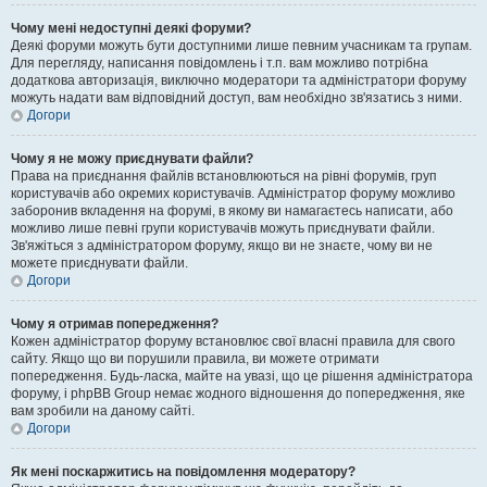
Чому мені недоступні деякі форуми?
Деякі форуми можуть бути доступними лише певним учасникам та групам.
Для перегляду, написання повідомлень і т.п. вам можливо потрібна
додаткова авторизація, виключно модератори та адміністратори форуму
можуть надати вам відповідний доступ, вам необхідно зв'язатись з ними.
Догори
Чому я не можу приєднувати файли?
Права на приєднання файлів встановлюються на рівні форумів, груп
користувачів або окремих користувачів. Адміністратор форуму можливо
заборонив вкладення на форумі, в якому ви намагаєтесь написати, або
можливо лише певні групи користувачів можуть приєднувати файли.
Зв'яжіться з адміністратором форуму, якщо ви не знаєте, чому ви не
можете приєднувати файли.
Догори
Чому я отримав попередження?
Кожен адміністратор форуму встановлює свої власні правила для свого
сайту. Якщо що ви порушили правила, ви можете отримати
попередження. Будь-ласка, майте на увазі, що це рішення адміністратора
форуму, і phpBB Group немає жодного відношення до попередження, яке
вам зробили на даному сайті.
Догори
Як мені поскаржитись на повідомлення модератору?