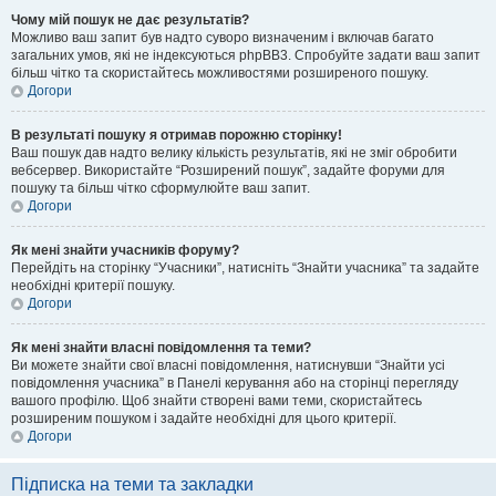
Чому мій пошук не дає результатів?
Можливо ваш запит був надто суворо визначеним і включав багато
загальних умов, які не індексуються phpBB3. Спробуйте задати ваш запит
більш чітко та скористайтесь можливостями розширеного пошуку.
Догори
В результаті пошуку я отримав порожню сторінку!
Ваш пошук дав надто велику кількість результатів, які не зміг обробити
вебсервер. Використайте “Розширений пошук”, задайте форуми для
пошуку та більш чітко сформулюйте ваш запит.
Догори
Як мені знайти учасників форуму?
Перейдіть на сторінку “Учасники”, натисніть “Знайти учасника” та задайте
необхідні критерії пошуку.
Догори
Як мені знайти власні повідомлення та теми?
Ви можете знайти свої власні повідомлення, натиснувши “Знайти усі
повідомлення учасника” в Панелі керування або на сторінці перегляду
вашого профілю. Щоб знайти створені вами теми, скористайтесь
розширеним пошуком і задайте необхідні для цього критерії.
Догори
Підписка на теми та закладки