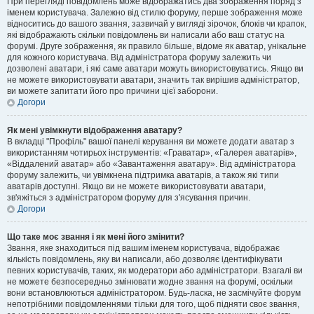
При перегляді повідомлень може відображатись два зображення поряд з
іменем користувача. Залежно від стилю форуму, перше зображення може
відноситись до вашого звання, зазвичай у вигляді зірочок, блоків чи крапок,
які відображають скільки повідомлень ви написали або ваш статус на
форумі. Друге зображення, як правило більше, відоме як аватар, унікальне
для кожного користувача. Від адміністратора форуму залежить чи
дозволені аватари, і які саме аватари можуть використовуватись. Якщо ви
не можете використовувати аватари, значить так вирішив адміністратор,
ви можете запитати його про причини цієї заборони.
Догори
Як мені увімкнути відображення аватару?
В вкладці "Профіль" вашої панелі керування ви можете додати аватар з
використанням чотирьох інструментів: «Граватар», «Галерея аватарів»,
«Віддалений аватар» або «Завантаження аватару». Від адміністратора
форуму залежить, чи увімкнена підтримка аватарів, а також які типи
аватарів доступні. Якщо ви не можете використовувати аватари,
зв'яжіться з адміністратором форуму для з'ясування причин.
Догори
Що таке моє звання і як мені його змінити?
Звання, яке знаходиться під вашим іменем користувача, відображає
кількість повідомлень, яку ви написали, або дозволяє ідентифікувати
певних користувачів, таких, як модератори або адміністратори. Взагалі ви
не можете безпосередньо змінювати жодне звання на форумі, оскільки
вони встановлюються адміністратором. Будь-ласка, не засмічуйте форум
непотрібними повідомленнями тільки для того, щоб підняти своє звання,