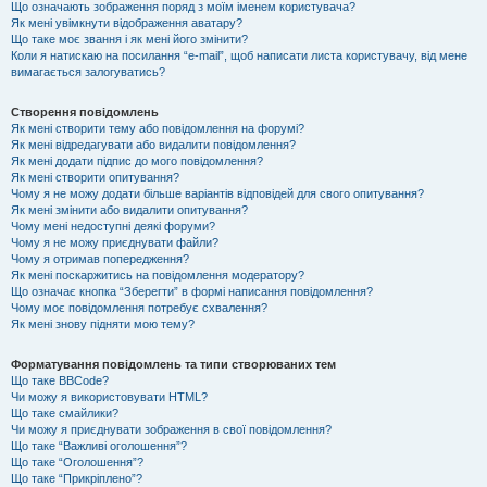
Що означають зображення поряд з моїм іменем користувача?
Як мені увімкнути відображення аватару?
Що таке моє звання і як мені його змінити?
Коли я натискаю на посилання “e-mail”, щоб написати листа користувачу, від мене
вимагається залогуватись?
Створення повідомлень
Як мені створити тему або повідомлення на форумі?
Як мені відредагувати або видалити повідомлення?
Як мені додати підпис до мого повідомлення?
Як мені створити опитування?
Чому я не можу додати більше варіантів відповідей для свого опитування?
Як мені змінити або видалити опитування?
Чому мені недоступні деякі форуми?
Чому я не можу приєднувати файли?
Чому я отримав попередження?
Як мені поскаржитись на повідомлення модератору?
Що означає кнопка “Зберегти” в формі написання повідомлення?
Чому моє повідомлення потребує схвалення?
Як мені знову підняти мою тему?
Форматування повідомлень та типи створюваних тем
Що таке BBCode?
Чи можу я використовувати HTML?
Що таке смайлики?
Чи можу я приєднувати зображення в свої повідомлення?
Що таке “Важливі оголошення”?
Що таке “Оголошення”?
Що таке “Прикріплено”?