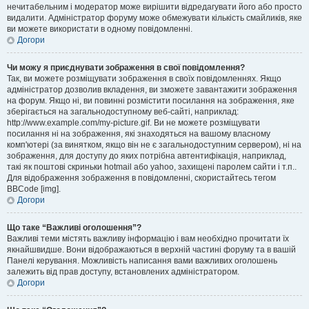
нечитабельним і модератор може вирішити відредагувати його або просто
видалити. Адміністратор форуму може обмежувати кількість смайликів, яке
ви можете використати в одному повідомленні.
Догори
Чи можу я приєднувати зображення в свої повідомлення?
Так, ви можете розміщувати зображення в своїх повідомленнях. Якщо
адміністратор дозволив вкладення, ви зможете завантажити зображення
на форум. Якщо ні, ви повинні розмістити посилання на зображення, яке
зберігається на загальнодоступному веб-сайті, наприклад:
http://www.example.com/my-picture.gif. Ви не можете розміщувати
посилання ні на зображення, які знаходяться на вашому власному
комп'ютері (за винятком, якщо він не є загальнодоступним сервером), ні на
зображення, для доступу до яких потрібна автентифікація, наприклад,
такі як поштові скриньки hotmail або yahoo, захищені паролем сайти і т.п..
Для відображення зображення в повідомленні, скористайтесь тегом
BBCode [img].
Догори
Що таке “Важливі оголошення”?
Важливі теми містять важливу інформацію і вам необхідно прочитати їх
якнайшвидше. Вони відображаються в верхній частині форуму та в вашій
Панелі керування. Можливість написання вами важливих оголошень
залежить від прав доступу, встановлених адміністратором.
Догори