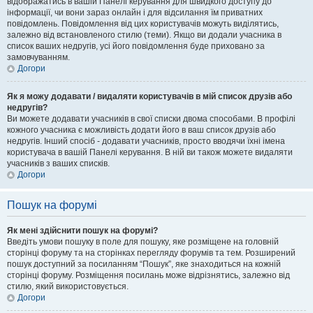
відображатись в вашій Панелі керування для швидкого доступу до
інформації, чи вони зараз онлайн і для відсилання їм приватних
повідомлень. Повідомлення від цих користувачів можуть виділятись,
залежно від встановленого стилю (теми). Якщо ви додали учасника в
список ваших недругів, усі його повідомлення буде приховано за
замовчуванням.
Догори
Як я можу додавати / видаляти користувачів в мій список друзів або
недругів?
Ви можете додавати учасників в свої списки двома способами. В профілі
кожного учасника є можливість додати його в ваш список друзів або
недругів. Інший спосіб - додавати учасників, просто вводячи їхні імена
користувача в вашій Панелі керування. В ній ви також можете видаляти
учасників з ваших списків.
Догори
Пошук на форумі
Як мені здійснити пошук на форумі?
Введіть умови пошуку в поле для пошуку, яке розміщене на головній
сторінці форуму та на сторінках перегляду форумів та тем. Розширений
пошук доступний за посиланням “Пошук”, яке знаходиться на кожній
сторінці форуму. Розміщення посилань може відрізнятись, залежно від
стилю, який використовується.
Догори