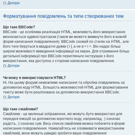
Догори
Форматування повідомлень та типи створюваних тем
Що таке BBCode?
BBCode - це особлива реалізація HTML, можливість його використання
визначається адміністратором (також ви можете вимкнути його в кожній
формі написання повідомлення). BBCode схожий по стилю на HTML, але
його теги беруться в квадратні дужки [ і ], а не в < і >. Він надає більш
широкі можливості виведення інформації на екран. Для отримання більш
детальної інформації про BBCode перегляньте інструкцію з його
використання, яка доступна з сторінки написання повідомлення.
Догори
Чи можу я використовувати HTML?
Ні. На цьому форумі неможливе написання та обробка повідомлень за
допомогою коду HTML. Більшість можливостей HTML для форматування
тексту може бути реалізована за допомогою використання BBCode.
Догори
Що таке смайлики?
Смайлики - це маленькі зображення, які можуть бути використані для
передачі емоцій за допомогою короткого коду, наприклад, :) означає
радість, :( означає сум. Весь список смайликів можна побачити в формі
написання повідомлення. Намагайтесь не зловживати використанням
смайликів, вони можуть швидко зробити ваше повідомлення