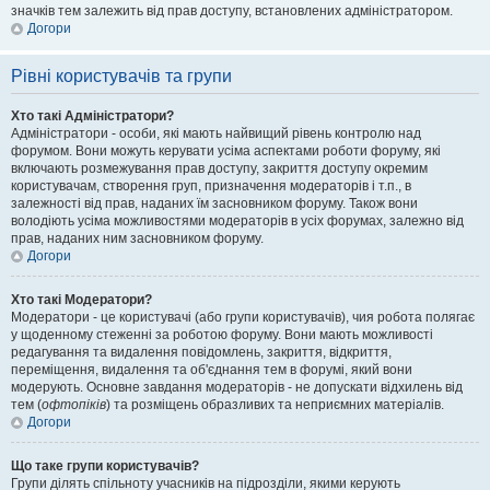
значків тем залежить від прав доступу, встановлених адміністратором.
Догори
Рівні користувачів та групи
Хто такі Адміністратори?
Адміністратори - особи, які мають найвищий рівень контролю над
форумом. Вони можуть керувати усіма аспектами роботи форуму, які
включають розмежування прав доступу, закриття доступу окремим
користувачам, створення груп, призначення модераторів і т.п., в
залежності від прав, наданих їм засновником форуму. Також вони
володіють усіма можливостями модераторів в усіх форумах, залежно від
прав, наданих ним засновником форуму.
Догори
Хто такі Модератори?
Модератори - це користувачі (або групи користувачів), чия робота полягає
у щоденному стеженні за роботою форуму. Вони мають можливості
редагування та видалення повідомлень, закриття, відкриття,
переміщення, видалення та об'єднання тем в форумі, який вони
модерують. Основне завдання модераторів - не допускати відхилень від
тем (
офтопіків
) та розміщень образливих та неприємних матеріалів.
Догори
Що таке групи користувачів?
Групи ділять спільноту учасників на підрозділи, якими керують