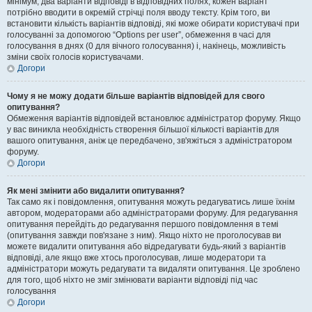
мінімум, два варіанти відповіді в відповідних полях, кожен варіант
потрібно вводити в окремій стрічці поля вводу тексту. Крім того, ви
встановити кількість варіантів відповіді, які може обирати користувачі при
голосуванні за допомогою “Options per user”, обмеження в часі для
голосування в днях (0 для вічного голосування) і, накінець, можливість
зміни своїх голосів користувачами.
Догори
Чому я не можу додати більше варіантів відповідей для свого
опитування?
Обмеження варіантів відповідей встановлює адміністратор форуму. Якщо
у вас виникла необхідність створення більшої кількості варіантів для
вашого опитування, аніж це передбачено, зв'яжіться з адміністратором
форуму.
Догори
Як мені змінити або видалити опитування?
Так само як і повідомлення, опитування можуть редагуватись лише їхнім
автором, модераторами або адміністраторами форуму. Для редагування
опитування перейдіть до редагування першого повідомлення в темі
(опитування завжди пов'язане з ним). Якщо ніхто не проголосував ви
можете видалити опитування або відредагувати будь-який з варіантів
відповіді, але якщо вже хтось проголосував, лише модератори та
адміністратори можуть редагувати та видаляти опитування. Це зроблено
для того, щоб ніхто не зміг змінювати варіанти відповіді під час
голосування
Догори