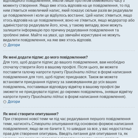
відповідного повідомлення, інколи лише протягом обмеженого часу з
моменту створення. Якщо вже хтось відповів на це повідомлення, то під
ним з'явиться невеличкий напис, який показує скільки разів ви редагували
це повідомлення і коли це відбулось востаннє. Цей напис з'явиться, якщо
хтось відповів на це повідомлення; воно не з'явиться, якщо модератор або
адміністратор редагували його, хоча, у такому випадку, вони можуть
залишити інформацію про причину редагування повідомлення та
зроблені зміни. Майте на увазі, що звичайні користувачі не можуть
видалити повідомлення, на яке вже хтось відповів.
Догори
Як мені додати підпис до мого повідомлення?
Для того, щоб додати підпис до вашого повідомлення, вам необхідно
спочатку створити його в вашому профілі. Після цього, ви можете
поставити галочку напроти пункту
Приєднати підпис
в формі написання
повідомлення для того, щоб підпис приєднався. Також ви можете
встановити приєднання підпису за замовчуванням до усіх ваших
повідомлень, поставивши відповідну відмітку в вашому профілі (ви
зможете не приєднувати підпис до окремих повідомлень, знявши відмітку
напроти пункту
Приєднати підпис
в формі написання повідомлення).
Догори
Як мені створити опитування?
При створенні нової теми чи під час редагування першого повідомлення
теми, натисніть
Створити опитування
під основною формою написання
повідомлення; якщо ви не бачите її, то швидше за все, у вас недостатньо
прав для створення опитувань. Введіть питання для опитування та, як