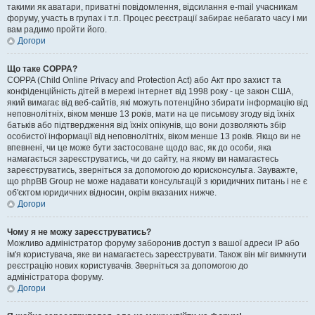
такими як аватари, приватні повідомлення, відсилання e-mail учасникам
форуму, участь в групах і т.п. Процес реєстрації забирає небагато часу і ми
вам радимо пройти його.
Догори
Що таке COPPA?
COPPA (Child Online Privacy and Protection Act) або Акт про захист та
конфіденційність дітей в мережі інтернет від 1998 року - це закон США,
який вимагає від веб-сайтів, які можуть потенційно збирати інформацію від
неповнолітніх, віком менше 13 років, мати на це письмову згоду від їхніх
батьків або підтвердження від їхніх опікунів, що вони дозволяють збір
особистої інформації від неповнолітніх, віком менше 13 років. Якщо ви не
впевнені, чи це може бути застосоване щодо вас, як до особи, яка
намагається зареєструватись, чи до сайту, на якому ви намагаєтесь
зареєструватись, зверніться за допомогою до юрисконсульта. Зауважте,
що phpBB Group не може надавати консультацій з юридичних питань і не є
об'єктом юридичних відносин, окрім вказаних нижче.
Догори
Чому я не можу зареєструватись?
Можливо адміністратор форуму заборонив доступ з вашої адреси IP або
ім'я користувача, яке ви намагаєтесь зареєструвати. Також він міг вимкнути
реєстрацію нових користувачів. Зверніться за допомогою до
адміністратора форуму.
Догори