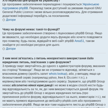
Хто переклав цей форум на українську?
Це програмне забезпечення перекладене і поширюється
Українською
підтримкою phpBB
. Переклад також доступний за умовами ліцензії GNU
General Public Licence і може вільно розповсюджуватись. Для отримання
додаткової інформації перейдіть за посиланням.
Догори
Чому на форумі немає такої-то функції?
Це програмне забезпечення створено і ліцензовано phpBB Group. Якщо
ви вважаєте, що необхідно додати якусь функцію або хочете повідомити
про помилку, будь-ласка, відвідайте веб-сайт phpBB
Area51
, там ви
знайдете усі необхідні ресурси для цього.
Догори
З ким мені зв'язатись з питань некоректного використання і/або
юридичних питань, пов'язаних з цим форумом?
З приводу скарг звертайтесь до одного з адміністраторів форуму, вказаних
на сторінці “Команда”. Якщо ви не отримаєте відповіді, зв'яжіться з
власником домену (зробіть запит
whois lookup
), або, у випадку, якщо це
безкоштовний сервіс (наприклад yahoo, free.fr, f2s.com і т.п.), з
керівництвом або техпідтримкою цього сервісу. Зауважте, що phpBB Group
немає
абсолютно ніякої юрисдикції
і не може в жоден спосіб нести будь-
яку відповідальність за те, як, де і ким використовується даний форум. Не
звертайтесь до phpBB Group з жодних юридичних питань (про
припинення роботи форуму, відповідальності за нього, коментарів і т.і.), які
не мають прямого відношення до вебсайту phpbb.com або програмного
забезпечення phpBB. Якщо ви все-таки надішлете листа до phpBB Group з