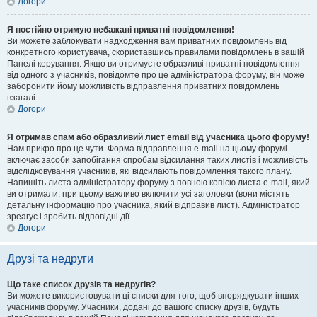
Догори
Я постійно отримую небажані приватні повідомлення!
Ви можете заблокувати надходження вам приватних повідомлень від
конкретного користувача, скориставшись правилами повідомлень в вашій
Панелі керування. Якщо ви отримуєте образливі приватні повідомлення
від одного з учасників, повідомте про це адміністратора форуму, він може
заборонити йому можливість відправлення приватних повідомлень
взагалі.
Догори
Я отримав спам або образливий лист email від учасника цього форуму!
Нам прикро про це чути. Форма відправлення e-mail на цьому форумі
включає засоби запобігання спробам відсилання таких листів і можливість
відслідковування учасників, які відсилають повідомлення такого плану.
Напишіть листа адміністратору форуму з повною копією листа e-mail, який
ви отримали, при цьому важливо включити усі заголовки (вони містять
детальну інформацію про учасника, який відправив лист). Адміністратор
зреагує і зробить відповідні дії.
Догори
Друзі та недруги
Що таке список друзів та недругів?
Ви можете використовувати ці списки для того, щоб впорядкувати інших
учасників форуму. Учасники, додані до вашого списку друзів, будуть