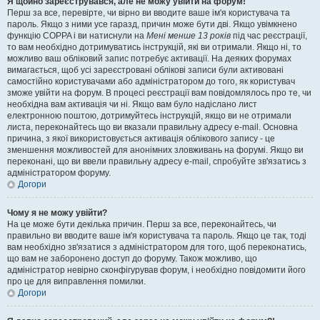
Я щойно зареєструвався, але не можу увійти на форум!
Перш за все, перевірте, чи вірно ви вводите ваше ім'я користувача та
пароль. Якщо з ними усе гаразд, причин може бути дві. Якщо увімкнено
функцію COPPA і ви натиснули на
Мені менше 13 років
під час реєстрації,
то вам необхідно дотримуватись інструкцій, які ви отримали. Якщо ні, то
можливо ваш обліковий запис потребує активації. На деяких форумах
вимагається, щоб усі зареєстровані облікові записи були активовані
самостійно користувачами або адміністратором до того, як користувач
зможе увійти на форум. В процесі реєстрації вам повідомлялось про те, чи
необхідна вам активація чи ні. Якщо вам було надіслано лист
електронною поштою, дотримуйтесь інструкцій, якщо ви не отримали
листа, переконайтесь що ви вказали правильну адресу e-mail. Основна
причина, з якої використовується активація облікового запису - це
зменшення можливостей для анонімних зловживань на форумі. Якщо ви
переконані, що ви ввели правильну адресу e-mail, спробуйте зв'язатись з
адміністратором форуму.
Догори
Чому я не можу увійти?
На це може бути декілька причин. Перш за все, переконайтесь, чи
правильно ви вводите ваше ім'я користувача та пароль. Якщо це так, тоді
вам необхідно зв'язатися з адміністратором для того, щоб переконатись,
що вам не заборонено доступ до форуму. Також можливо, що
адміністратор невірно сконфігурував форум, і необхідно повідомити його
про це для виправлення помилки.
Догори