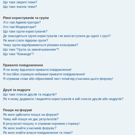
Що таке закриті теми?
Що таке значок теми?
Рівні користувачів та групи
Хто такі Адміністратори?
Хто такі Модератори?
Що таке групи користувачів?
Де знаходяться групи користувачів і як мені вступити до одної з груп?
Як мені стати лідером групи?
Чому групи відображаються різними кольорами?
Що таке “Група за замовчуванням”?
Що таке “Команда”?
Приватні повідомлення
Я не можу відсилати приватні повідомлення!
Я постійно отримую небажані приватні повідомлення!
Я отримав спам або образливий лист email від учасника цього форуму!
Друзі та недруги
Що таке список друзів та недругів?
Як я можу додавати / видаляти користувачів в мій список друзів або недругів?
Пошук на форумі
Як мені здійснити пошук на форумі?
Чому мій пошук не дає результатів?
В результаті пошуку я отримав порожню сторінку!
Як мені знайти учасників форуму?
Як мені знайти власні повідомлення та теми?