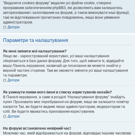
“Видалити cookies форуму” видаляє усі файли cookie, створені
програмним забезпеченням phpBB3, які дозволяють вам залишатись
авторизованим і залогованим на форумі, а також виконувати інші функції,
такі як відстежування прочитаних повідомлень, якщо вони увімкнені
адміністратором.
Догори
Параметри та налаштування
Як мені змінити мої налаштування?
Якщо ви - зареєстрований користувач, усі ваші налаштування
зберігаються в базі даних форуму. Для того, щоб змінити їх, відвідайте
вашу
Панель керування
, зазвичай це посилання ви можете знайти у
верхній частині сторінки. Там ви зможете змінити усі ваші налаштування
та параметри.
Догори
Як уникнути появи мого імені в списку користувачів онлайн?
В Панелі керування, а саме в розділі “Налаштування форуму” знайдіть
пункт
Приховати моє перебування на форумі
, якщо ви залишите помітку
напроти
Так
, ви будете видимі лише адміністраторам, модераторам та
собі. Ви будете вважатись прихованим користувачем.
Догори
На форумі встановлено невірний час!
Можливо час, який відображається на форумі, відповідає іншому часовому