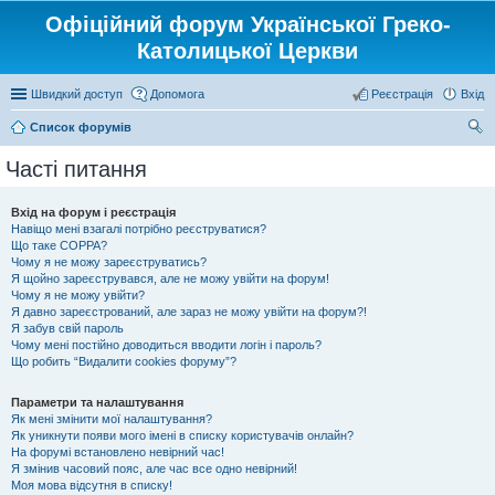
Офіційний форум Української Греко-
Католицької Церкви
Швидкий доступ
Допомога
Реєстрація
Вхід
Список форумів
ош
Часті питання
ук
Вхід на форум і реєстрація
Навіщо мені взагалі потрібно реєструватися?
Що таке COPPA?
Чому я не можу зареєструватись?
Я щойно зареєструвався, але не можу увійти на форум!
Чому я не можу увійти?
Я давно зареєстрований, але зараз не можу увійти на форум?!
Я забув свій пароль
Чому мені постійно доводиться вводити логін і пароль?
Що робить “Видалити cookies форуму”?
Параметри та налаштування
Як мені змінити мої налаштування?
Як уникнути появи мого імені в списку користувачів онлайн?
На форумі встановлено невірний час!
Я змінив часовий пояс, але час все одно невірний!
Моя мова відсутня в списку!