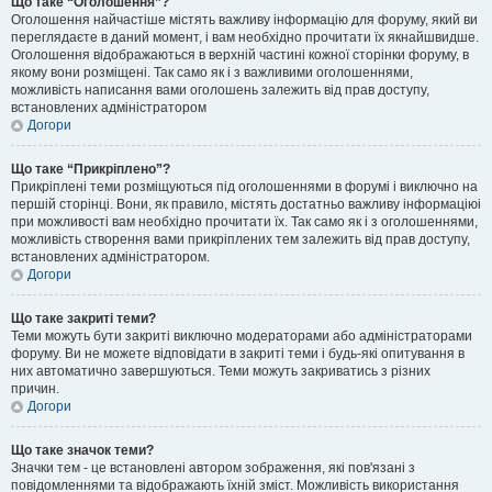
Що таке “Оголошення”?
Оголошення найчастіше містять важливу інформацію для форуму, який ви
переглядаєте в даний момент, і вам необхідно прочитати їх якнайшвидше.
Оголошення відображаються в верхній частині кожної сторінки форуму, в
якому вони розміщені. Так само як і з важливими оголошеннями,
можливість написання вами оголошень залежить від прав доступу,
встановлених адміністратором
Догори
Що таке “Прикріплено”?
Прикріплені теми розміщуються під оголошеннями в форумі і виключно на
першій сторінці. Вони, як правило, містять достатньо важливу інформаціюі
при можливості вам необхідно прочитати їх. Так само як і з оголошеннями,
можливість створення вами прикріплених тем залежить від прав доступу,
встановлених адміністратором.
Догори
Що таке закриті теми?
Теми можуть бути закриті виключно модераторами або адміністраторами
форуму. Ви не можете відповідати в закриті теми і будь-які опитування в
них автоматично завершуються. Теми можуть закриватись з різних
причин.
Догори
Що таке значок теми?
Значки тем - це встановлені автором зображення, які пов'язані з
повідомленнями та відображають їхній зміст. Можливість використання