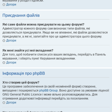
керування у розділ Підписки.
Догори
Приєднання файлів
Які саме файли можна приєднувати на цьому форумі?
Адміністратор кожного форуму сам визначає типи файлів, які
дозволяється приєднувати. Якщо ви не впевнені, які файли дозволяєтеся
приєднувати, а які ні, запитайте про це адміністратора цього форуму.
Догори
Як мені знайти усі мої вкладення?
Для того, щоб побачити список усіх ваших вкладень, перейдіть в Панель
керування, і оберіть пункт Керування вкладеннями.
Догори
Інформація про phpBB
Хто створив цей форум?
Це програмне забезпечення (в своїй незміненій формі) створене,
випущене і поширюється
phpBB Group
. Воно доступне за умовами ліцензії
GNU General Public Licence і може вільно розповсюджуватись. Для
отримання додаткової інформації перейдіть за посиланням.
Догори