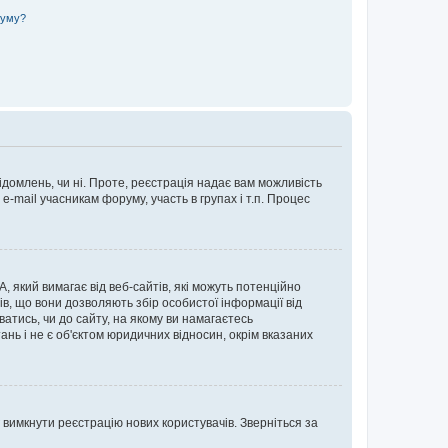
руму?
ідомлень, чи ні. Проте, реєстрація надає вам можливість
-mail учасникам форуму, участь в групах і т.п. Процес
А, який вимагає від веб-сайтів, які можуть потенційно
нів, що вони дозволяють збір особистої інформації від
ватись, чи до сайту, на якому ви намагаєтесь
ь і не є об'єктом юридичних відносин, окрім вказаних
 вимкнути реєстрацію нових користувачів. Зверніться за