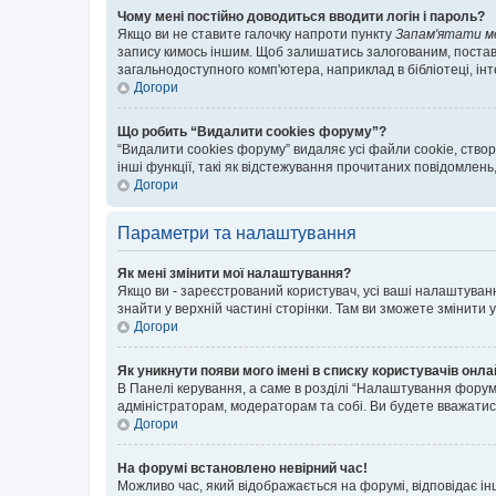
Чому мені постійно доводиться вводити логін і пароль?
Якщо ви не ставите галочку напроти пункту
Запам'ятати м
запису кимось іншим. Щоб залишатись залогованим, поставт
загальнодоступного комп'ютера, наприклад в бібліотеці, інт
Догори
Що робить “Видалити cookies форуму”?
“Видалити cookies форуму” видаляє усі файли cookie, ств
інші функції, такі як відстежування прочитаних повідомлень
Догори
Параметри та налаштування
Як мені змінити мої налаштування?
Якщо ви - зареєстрований користувач, усі ваші налаштуванн
знайти у верхній частині сторінки. Там ви зможете змінити
Догори
Як уникнути появи мого імені в списку користувачів онл
В Панелі керування, а саме в розділі “Налаштування форум
адміністраторам, модераторам та собі. Ви будете вважати
Догори
На форумі встановлено невірний час!
Можливо час, який відображається на форумі, відповідає ін