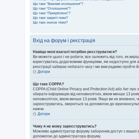
Що таке “Важливі оголошення”?
Що таке “Оголошення”?
Що таке “Прикріплено”?
Що таке закриті теми?
Що таке значок теми?
Вхід на форум і реєстрація
Навіщо мені взагалі потрібно реєструватися?
Ви можете цього і не робити, все залежить від того, як ви
користуватись додатковими функціями, які недоступні для ан
реєстрації забирає небагато часу і ми вам радимо пройти й
Догори
Що таке COPPA?
COPPA (Child Online Privacy and Protection Act) або Акт про
збирати інформацію від неповнолітніх, віком менше 13 років,
неповнолітніх, віком менше 13 років. Якщо ви не впевнені, 
зареєструватись, зверніться за допомогою до юрисконсульт
нижче.
Догори
Чому я не можу зареєструватись?
Можливо адміністратор форуму заборонив доступ з вашої адр
допомогою до адміністратора форуму.