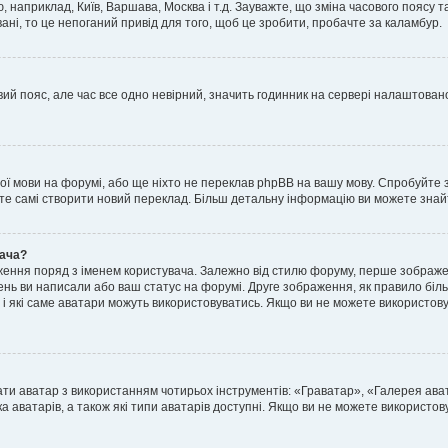
, наприклад, Київ, Варшава, Москва і т.д. Зауважте, що зміна часового поясу
ні, то це непоганий привід для того, щоб це зробити, пробачте за каламбур.
ий пояс, але час все одно невірний, значить годинник на сервері налаштовано
шої мови на форумі, або ще ніхто не переклав phpBB на вашу мову. Спробуйте 
ете самі створити новий переклад. Більш детальну інформацію ви можете знай
вача?
ення поряд з іменем користувача. Залежно від стилю форуму, перше зображен
млень ви написали або ваш статус на форумі. Друге зображення, як правило біл
і які саме аватари можуть використовуватись. Якщо ви не можете використову
ати аватар з використанням чотирьох інструментів: «Граватар», «Галерея ав
а аватарів, а також які типи аватарів доступні. Якщо ви не можете використо