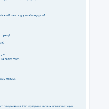
ів в мій список друзів або недругів?
торінку!
еми?
кою?
ь на певну тему?
ьому форумі?
ого використання і/або юридичних питань, пов'язаних з цим