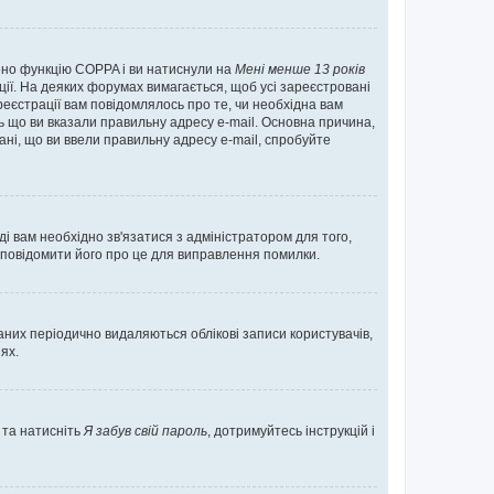
нено функцію COPPA і ви натиснули на
Мені менше 13 років
ації. На деяких форумах вимагається, щоб усі зареєстровані
реєстрації вам повідомлялось про те, чи необхідна вам
ь що ви вказали правильну адресу e-mail. Основна причина,
ні, що ви ввели правильну адресу e-mail, спробуйте
ді вам необхідно зв'язатися з адміністратором для того,
 повідомити його про це для виправлення помилки.
них періодично видаляються облікові записи користувачів,
ях.
 та натисніть
Я забув свій пароль
, дотримуйтесь інструкцій і