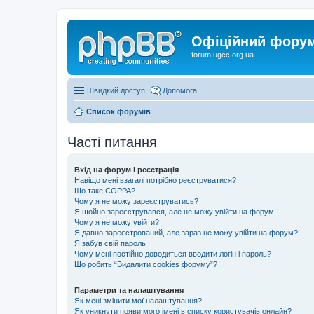
Офіційний форум 
forum.ugcc.org.ua
Швидкий доступ
Допомога
Список форумів
Часті питання
Вхід на форум і реєстрація
Навіщо мені взагалі потрібно реєструватися?
Що таке COPPA?
Чому я не можу зареєструватись?
Я щойно зареєструвався, але не можу увійти на форум!
Чому я не можу увійти?
Я давно зареєстрований, але зараз не можу увійти на форум?!
Я забув свій пароль
Чому мені постійно доводиться вводити логін і пароль?
Що робить “Видалити cookies форуму”?
Параметри та налаштування
Як мені змінити мої налаштування?
Як уникнути появи мого імені в списку користувачів онлайн?