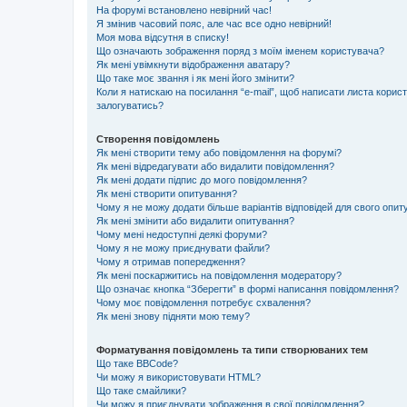
На форумі встановлено невірний час!
Я змінив часовий пояс, але час все одно невірний!
Моя мова відсутня в списку!
Що означають зображення поряд з моїм іменем користувача?
Як мені увімкнути відображення аватару?
Що таке моє звання і як мені його змінити?
Коли я натискаю на посилання “e-mail”, щоб написати листа корис
залогуватись?
Створення повідомлень
Як мені створити тему або повідомлення на форумі?
Як мені відредагувати або видалити повідомлення?
Як мені додати підпис до мого повідомлення?
Як мені створити опитування?
Чому я не можу додати більше варіантів відповідей для свого опи
Як мені змінити або видалити опитування?
Чому мені недоступні деякі форуми?
Чому я не можу приєднувати файли?
Чому я отримав попередження?
Як мені поскаржитись на повідомлення модератору?
Що означає кнопка “Зберегти” в формі написання повідомлення?
Чому моє повідомлення потребує схвалення?
Як мені знову підняти мою тему?
Форматування повідомлень та типи створюваних тем
Що таке BBCode?
Чи можу я використовувати HTML?
Що таке смайлики?
Чи можу я приєднувати зображення в свої повідомлення?