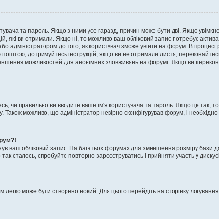
истувача та пароль. Якщо з ними усе гаразд, причин може бути дві. Якщо увімк
цій, які ви отримали. Якщо ні, то можливо ваш обліковий запис потребує актив
або адміністратором до того, як користувач зможе увійти на форум. В процесі 
ю поштою, дотримуйтесь інструкцій, якщо ви не отримали листа, переконайтес
 зменшення можливостей для анонімних зловживань на форумі. Якщо ви перекона
сь, чи правильно ви вводите ваше ім'я користувача та пароль. Якщо це так, то
 Також можливо, що адміністратор невірно сконфігурував форум, і необхідно
орум?!
ув ваш обліковий запис. На багатьох форумах для зменшення розміру бази да
 так сталось, спробуйте повторно зареєструватись і прийняти участь у дискусі
м легко може бути створено новий. Для цього перейдіть на сторінку логування