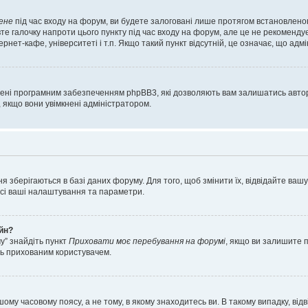
ене
під час входу на форум, ви будете залоговані лише протягом встановленог
е галочку напроти цього пункту під час входу на форум, але це не рекоменду
ернет-кафе, університеті і т.п. Якщо такий пункт відсутній, це означає, що адм
орені програмним забезпеченням phpBB3, які дозволяють вам залишатись автор
, якщо вони увімкнені адміністратором.
я зберігаються в базі даних форуму. Для того, щоб змінити їх, відвідайте ваш
 усі ваші налаштування та параметри.
айн?
у” знайдіть пункт
Приховати моє перебування на форумі
, якщо ви залишите 
сь прихованим користувачем.
шому часовому поясу, а не тому, в якому знаходитесь ви. В такому випадку, в