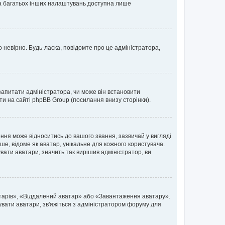
 та багатьох інших налаштувань доступна лише
 невірно. Будь-ласка, повідомте про це адміністратора,
запитати адміністратора, чи може він встановити
ти на сайті phpBB Group (посилання внизу сторінки).
ня може відноситись до вашого звання, зазвичай у вигляді
ьше, відоме як аватар, унікальне для кожного користувача.
вати аватари, значить так вирішив адміністратор, ви
атарів», «Віддалений аватар» або «Завантаження аватару».
вувати аватари, зв'яжіться з адміністратором форуму для