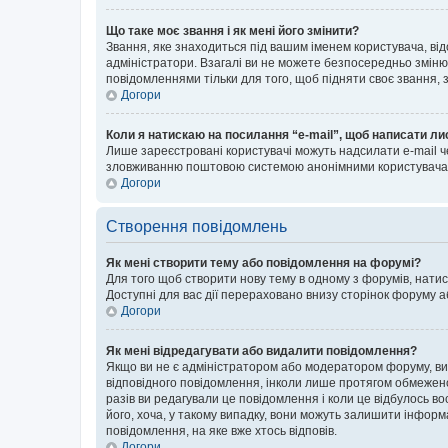
Що таке моє звання і як мені його змінити?
Звання, яке знаходиться під вашим іменем користувача, від
адміністратори. Взагалі ви не можете безпосередньо зміню
повідомленнями тільки для того, щоб підняти своє звання,
Догори
Коли я натискаю на посилання “e-mail”, щоб написати ли
Лише зареєстровані користувачі можуть надсилати e-mail ч
зловживанню поштовою системою анонімними користувача
Догори
Створення повідомлень
Як мені створити тему або повідомлення на форумі?
Для того щоб створити нову тему в одному з форумів, натис
Доступні для вас дії перераховано внизу сторінок форуму а
Догори
Як мені відредагувати або видалити повідомлення?
Якщо ви не є адміністратором або модератором форуму, ви
відповідного повідомлення, інколи лише протягом обмеженог
разів ви редагували це повідомлення і коли це відбулось в
його, хоча, у такому випадку, вони можуть залишити інформ
повідомлення, на яке вже хтось відповів.
Догори