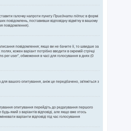
оставити галочку напроти пункту
Приєднати підпис
в формі
их повідомлень, поставивши відповідну відмітку в вашому
я повідомлення).
исання повідомлення; якщо ви не бачите її, то швидше за
 полях, кожен варіант потрібно вводити в окремій стрічці
ons per user”, обмеження в часі для голосування в днях (0
в для вашого опитування, аніж це передбачено, зв'яжіться з
агування опитування перейдіть до редагування першого
удь-який з варіантів відповіді, але якщо вже хтось
інювати варіанти відповіді під час голосування