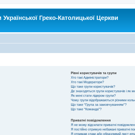
Української Греко-Католицької Церкви
Рівні користувачів та групи
Хто такі Адміністратори?
Хто такі Модератори?
Що таке групи користувачів?
Де знаходяться групи користувачів і як ме
Як мені стати лідером групи?
Чому групи відображаються різними кол
Що таке “Група за замовчуванням”?
Що таке “Команда”?
Приватні повідомлення
Я не можу відсилати приватні повідомлен
Я постійно отримую небажані приватні по
Я отримав спам або образливий лист emai