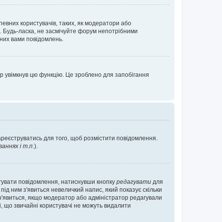
певних користувачів, таких, як модератори або
. Будь-ласка, не засмічуйте форум непотрібними
аних вами повідомлень.
р увімкнув цю функцію. Це зроблено для запобігання
зареєструватись для того, щоб розмістити повідомлення.
ннях і т.п.
).
агувати повідомлення, натиснувши кнопку
редагувати
для
під ним з'явиться невеличкий напис, який показує скільки
е з'явиться, якщо модератор або адміністратор редагували
і, що звичайні користувачі не можуть видалити