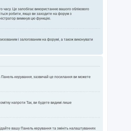
о часу. Це запобігає використанню вашого облікового
ється робити, якщо ви заходите на форум з
іністратор вимкнув цю функцію.
изованим і залогованим на форумі, а також виконувати
у
Панель керування
, зазвичай це посилання ви можете
помітку напроти
Так
, ви будете видимі лише
ідвідайте вашу Панель керування та змініть налаштуваннях