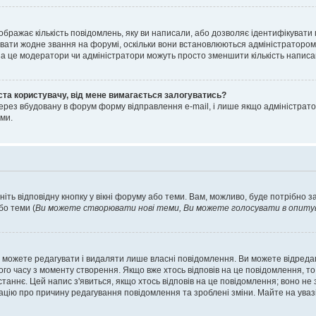
ображає кількість повідомлень, яку ви написали, або дозволяє ідентифікувати 
вати жодне звання на форумі, оскільки вони встановлюються адміністратором
 за це модератори чи адміністратори можуть просто зменшити кількість напис
ста користувачу, від мене вимагається залогуватись?
ерез вбудовану в форум форму відправлення e-mail, і лише якщо адміністрато
ми.
ніть відповідну кнопку у вікні форуму або теми. Вам, можливо, буде потрібно 
бо теми (
Ви можете створювати нові теми, Ви можете голосувати в опитува
 можете редагувати і видаляти лише власні повідомлення. Ви можете відред
о часу з моменту створення. Якщо вже хтось відповів на це повідомлення, то 
останнє. Цей напис з'явиться, якщо хтось відповів на це повідомлення; воно н
ацію про причину редагування повідомлення та зроблені зміни. Майте на уваз