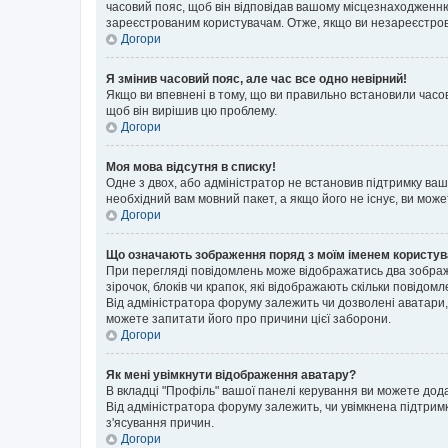
часовий пояс, щоб він відповідав вашому місцезнаходженню
зареєстрованим користувачам. Отже, якщо ви незареєстрова
Догори
Я змінив часовий пояс, але час все одно невірний!
Якщо ви впевнені в тому, що ви правильно встановили часов
щоб він вирішив цю проблему.
Догори
Моя мова відсутня в списку!
Одне з двох, або адміністратор не встановив підтримку ва
необхідний вам мовний пакет, а якщо його не існує, ви мож
Догори
Що означають зображення поряд з моїм іменем користу
При перегляді повідомлень може відображатись два зображ
зірочок, блоків чи крапок, які відображають скільки повідо
Від адміністратора форуму залежить чи дозволені аватари, 
можете запитати його про причини цієї заборони.
Догори
Як мені увімкнути відображення аватару?
В вкладці "Профіль" вашої панелі керування ви можете дод
Від адміністратора форуму залежить, чи увімкнена підтримк
з'ясування причин.
Догори