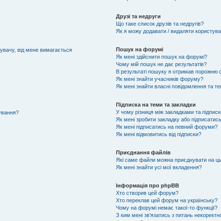
Друзі та недруги
Що таке список друзів та недругів?
Як я можу додавати / видаляти користувач
Пошук на форумі
тувачу, від мене вимагається
Як мені здійснити пошук на форумі?
Чому мій пошук не дає результатів?
В результаті пошуку я отримав порожню с
Як мені знайти учасників форуму?
Як мені знайти власні повідомлення та т
Підписка на теми та закладки
У чому різниця між закладками та підпис
тування?
Як мені зробити закладку або підписатис
Як мені підписатись на певний форуми?
Як мені відмовитись від підписки?
Приєднання файлів
Які саме файли можна приєднувати на ц
Як мені знайти усі мої вкладення?
Інформація про phpBB
Хто створив цей форум?
Хто переклав цей форум на українську?
Чому на форумі немає такої-то функції?
З ким мені зв'язатись з питань некоректн