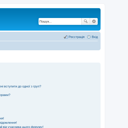
Реєстрація
Вхід
ні вступити до одної з груп?
ьорами?
ня!
відомлення!
l від учасника цього форуму!