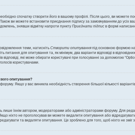
еобхідно спочатку створити його в вашому профілі. Після цього, ви можете п
Також ви можете встановити приєднання підпису за замовчуванням до усіх ваш
ідомлень, знявши відмітку напроти пункту
Приєднати підпис
в формі написанн
повідомлення теми, натисніть
Створити опитування
під основною формою нап
ть питання для опитування та, як мінімум, два варіанти відповіді в відповідних
тів відповіді, які може обирати користувачі при голосуванні за допомогою “Opti
 голосів користувачами.
свого опитування?
оруму. Якщо у вас виникла необхідність створення більшої кількості варіанті
ись лише їхнім автором, модераторами або адміністраторами форуму. Для ред
Якщо ніхто не проголосував ви можете видалити опитування або відредагувати б
дагувати та видаляти опитування. Це зроблено для того, щоб ніхто не зміг зм