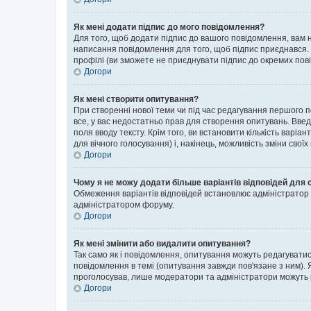
Як мені додати підпис до мого повідомлення?
Для того, щоб додати підпис до вашого повідомлення, вам н
написання повідомлення для того, щоб підпис приєднався. 
профілі (ви зможете не приєднувати підпис до окремих пов
Догори
Як мені створити опитування?
При створенні нової теми чи під час редагування першого 
все, у вас недостатньо прав для створення опитувань. Введі
поля вводу тексту. Крім того, ви встановити кількість варіан
для вічного голосування) і, накінець, можливість зміни своїх
Догори
Чому я не можу додати більше варіантів відповідей для 
Обмеження варіантів відповідей встановлює адміністратор ф
адміністратором форуму.
Догори
Як мені змінити або видалити опитування?
Так само як і повідомлення, опитування можуть редагуват
повідомлення в темі (опитування завжди пов'язане з ним). 
проголосував, лише модератори та адміністратори можуть ре
Догори