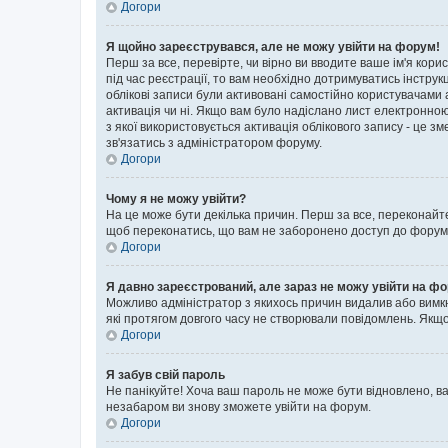
Догори
Я щойно зареєструвався, але не можу увійти на форум!
Перш за все, перевірте, чи вірно ви вводите ваше ім'я кор
під час реєстрації, то вам необхідно дотримуватись інструк
облікові записи були активовані самостійно користувачами 
активація чи ні. Якщо вам було надіслано лист електронно
з якої використовується активація облікового запису - це
зв'язатись з адміністратором форуму.
Догори
Чому я не можу увійти?
На це може бути декілька причин. Перш за все, переконайте
щоб переконатись, що вам не заборонено доступ до форуму.
Догори
Я давно зареєстрований, але зараз не можу увійти на ф
Можливо адміністратор з якихось причин видалив або вимкн
які протягом довгого часу не створювали повідомлень. Якщо
Догори
Я забув свій пароль
Не панікуйте! Хоча ваш пароль не може бути відновлено, ва
незабаром ви знову зможете увійти на форум.
Догори