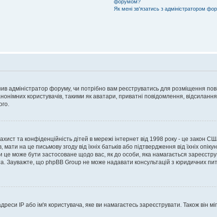
форумом?
Як мені зв'язатись з адміністратором фо
рішив адміністратор форуму, чи потрібно вам реєструватись для розміщення пов
онімних користувачів, такими як аватари, приватні повідомлення, відсилання e
ого.
 захист та конфіденційність дітей в мережі інтернет від 1998 року - це закон СШ
 мати на це письмову згоду від їхніх батьків або підтвердження від їхніх опіку
чи це може бути застосоване щодо вас, як до особи, яка намагається зареєстру
а. Зауважте, що phpBB Group не може надавати консультацій з юридичних питан
еси IP або ім'я користувача, яке ви намагаєтесь зареєструвати. Також він міг