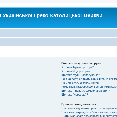
Української Греко-Католицької Церкви
Рівні користувачів та групи
Хто такі Адміністратори?
Хто такі Модератори?
Що таке групи користувачів?
Де знаходяться групи користувачів і як ме
Як мені стати лідером групи?
Чому групи відображаються різними кол
Що таке “Група за замовчуванням”?
Що таке “Команда”?
Приватні повідомлення
Я не можу відсилати приватні повідомлен
Я постійно отримую небажані приватні по
Я отримав спам або образливий лист emai