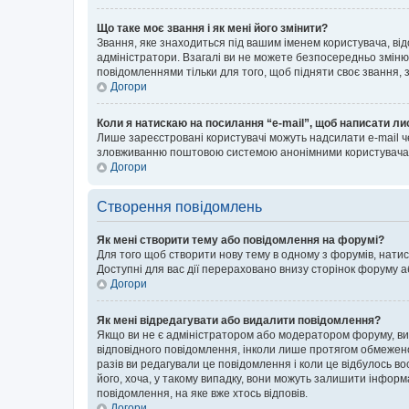
Що таке моє звання і як мені його змінити?
Звання, яке знаходиться під вашим іменем користувача, від
адміністратори. Взагалі ви не можете безпосередньо зміню
повідомленнями тільки для того, щоб підняти своє звання,
Догори
Коли я натискаю на посилання “e-mail”, щоб написати ли
Лише зареєстровані користувачі можуть надсилати e-mail ч
зловживанню поштовою системою анонімними користувача
Догори
Створення повідомлень
Як мені створити тему або повідомлення на форумі?
Для того щоб створити нову тему в одному з форумів, натис
Доступні для вас дії перераховано внизу сторінок форуму а
Догори
Як мені відредагувати або видалити повідомлення?
Якщо ви не є адміністратором або модератором форуму, ви
відповідного повідомлення, інколи лише протягом обмеженог
разів ви редагували це повідомлення і коли це відбулось в
його, хоча, у такому випадку, вони можуть залишити інформ
повідомлення, на яке вже хтось відповів.
Догори