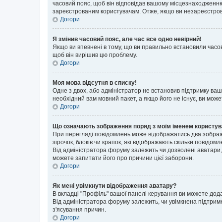
часовий пояс, щоб він відповідав вашому місцезнаходженню
зареєстрованим користувачам. Отже, якщо ви незареєстрова
Догори
Я змінив часовий пояс, але час все одно невірний!
Якщо ви впевнені в тому, що ви правильно встановили часов
щоб він вирішив цю проблему.
Догори
Моя мова відсутня в списку!
Одне з двох, або адміністратор не встановив підтримку ва
необхідний вам мовний пакет, а якщо його не існує, ви мож
Догори
Що означають зображення поряд з моїм іменем користу
При перегляді повідомлень може відображатись два зображ
зірочок, блоків чи крапок, які відображають скільки повідо
Від адміністратора форуму залежить чи дозволені аватари, 
можете запитати його про причини цієї заборони.
Догори
Як мені увімкнути відображення аватару?
В вкладці "Профіль" вашої панелі керування ви можете дод
Від адміністратора форуму залежить, чи увімкнена підтримк
з'ясування причин.
Догори