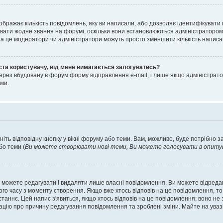
ображає кількість повідомлень, яку ви написали, або дозволяє ідентифікувати 
вати жодне звання на форумі, оскільки вони встановлюються адміністратором
 за це модератори чи адміністратори можуть просто зменшити кількість напис
ста користувачу, від мене вимагається залогуватись?
ерез вбудовану в форум форму відправлення e-mail, і лише якщо адміністрато
ми.
ніть відповідну кнопку у вікні форуму або теми. Вам, можливо, буде потрібно 
бо теми (
Ви можете створювати нові теми, Ви можете голосувати в опитува
 можете редагувати і видаляти лише власні повідомлення. Ви можете відред
о часу з моменту створення. Якщо вже хтось відповів на це повідомлення, то 
останнє. Цей напис з'явиться, якщо хтось відповів на це повідомлення; воно н
ацію про причину редагування повідомлення та зроблені зміни. Майте на уваз