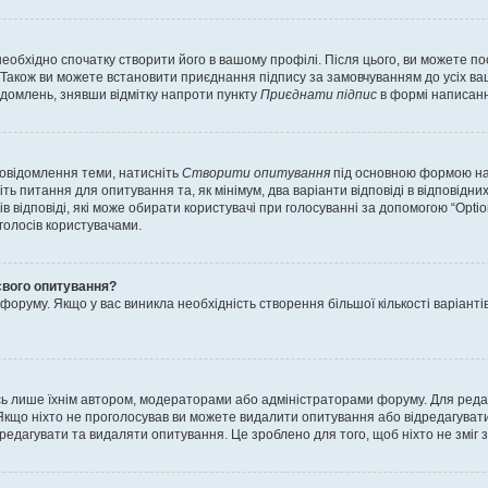
еобхідно спочатку створити його в вашому профілі. Після цього, ви можете п
Також ви можете встановити приєднання підпису за замовчуванням до усіх ваш
ідомлень, знявши відмітку напроти пункту
Приєднати підпис
в формі написанн
повідомлення теми, натисніть
Створити опитування
під основною формою нап
ть питання для опитування та, як мінімум, два варіанти відповіді в відповідних
тів відповіді, які може обирати користувачі при голосуванні за допомогою “Opti
 голосів користувачами.
свого опитування?
оруму. Якщо у вас виникла необхідність створення більшої кількості варіанті
ись лише їхнім автором, модераторами або адміністраторами форуму. Для ред
Якщо ніхто не проголосував ви можете видалити опитування або відредагувати б
дагувати та видаляти опитування. Це зроблено для того, щоб ніхто не зміг зм