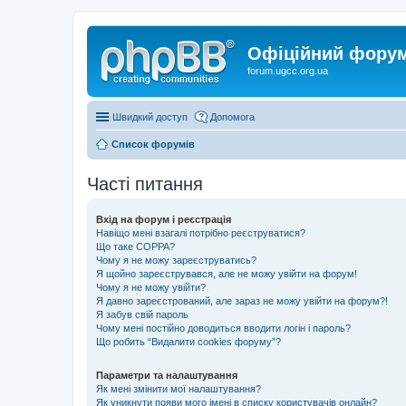
Офіційний форум 
forum.ugcc.org.ua
Швидкий доступ
Допомога
Список форумів
Часті питання
Вхід на форум і реєстрація
Навіщо мені взагалі потрібно реєструватися?
Що таке COPPA?
Чому я не можу зареєструватись?
Я щойно зареєструвався, але не можу увійти на форум!
Чому я не можу увійти?
Я давно зареєстрований, але зараз не можу увійти на форум?!
Я забув свій пароль
Чому мені постійно доводиться вводити логін і пароль?
Що робить “Видалити cookies форуму”?
Параметри та налаштування
Як мені змінити мої налаштування?
Як уникнути появи мого імені в списку користувачів онлайн?