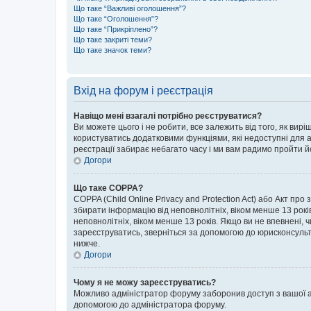
Що таке “Важливі оголошення”?
Що таке “Оголошення”?
Що таке “Прикріплено”?
Що таке закриті теми?
Що таке значок теми?
Вхід на форум і реєстрація
Навіщо мені взагалі потрібно реєструватися?
Ви можете цього і не робити, все залежить від того, як ви
користуватись додатковими функціями, які недоступні для ан
реєстрації забирає небагато часу і ми вам радимо пройти й
Догори
Що таке COPPA?
COPPA (Child Online Privacy and Protection Act) або Акт про
збирати інформацію від неповнолітніх, віком менше 13 років,
неповнолітніх, віком менше 13 років. Якщо ви не впевнені, 
зареєструватись, зверніться за допомогою до юрисконсульт
нижче.
Догори
Чому я не можу зареєструватись?
Можливо адміністратор форуму заборонив доступ з вашої адр
допомогою до адміністратора форуму.