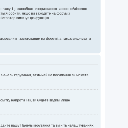
о часу. Це запобігає використанню вашого облікового
ється робити, якщо ви заходите на форум з
іністратор вимкнув цю функцію.
изованим і залогованим на форумі, а також виконувати
у
Панель керування
, зазвичай це посилання ви можете
помітку напроти
Так
, ви будете видимі лише
ідвідайте вашу Панель керування та змініть налаштуваннях