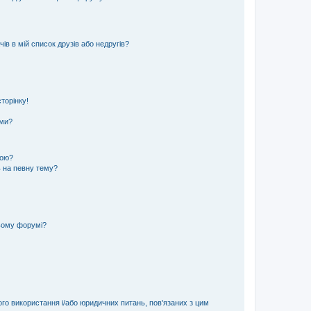
ів в мій список друзів або недругів?
торінку!
еми?
кою?
ь на певну тему?
ьому форумі?
ого використання і/або юридичних питань, пов'язаних з цим