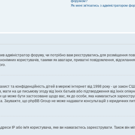
форумом?
Як мені зв'язатись з адміністратором фо
рішив адміністратор форуму, чи потрібно вам реєструватись для розміщення пов
онімних користувачів, такими як аватари, приватні повідомлення, відсилання e
ого.
 захист та конфіденційність дітей в мережі інтернет від 1998 року - це закон СШ
 мати на це письмову згоду від їхніх батьків або підтвердження від їхніх опіку
чи це може бути застосоване щодо вас, як до особи, яка намагається зареєстру
а. Зауважте, що phpBB Group не може надавати консультацій з юридичних питан
еси IP або ім'я користувача, яке ви намагаєтесь зареєструвати. Також він міг