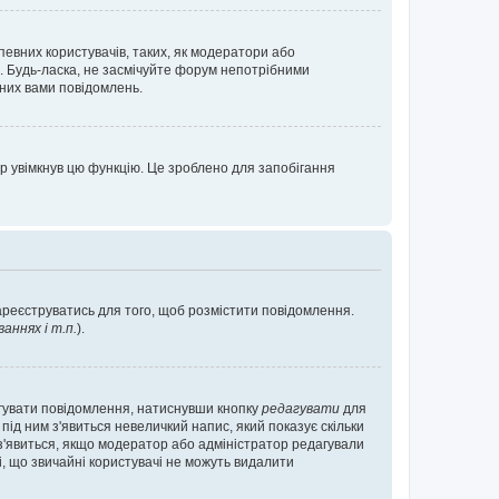
певних користувачів, таких, як модератори або
. Будь-ласка, не засмічуйте форум непотрібними
аних вами повідомлень.
р увімкнув цю функцію. Це зроблено для запобігання
зареєструватись для того, щоб розмістити повідомлення.
ннях і т.п.
).
агувати повідомлення, натиснувши кнопку
редагувати
для
під ним з'явиться невеличкий напис, який показує скільки
е з'явиться, якщо модератор або адміністратор редагували
і, що звичайні користувачі не можуть видалити