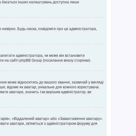
 та багатьох інших налаштувань доступна лише
 невірно. Будь-ласка, повідомте про це адміністратора,
запитати адміністратора, чи може він встановити
ти на сайті phpBB Group (посилання внизу сторінки).
ня може відноситись до вашого звання, зазвичай у вигляді
ьше, відоме як аватар, унікальне для кожного користувача.
вати аватари, значить так вирішив адміністратор, ви
атарів», «Віддалений аватар» або «Завантаження аватару».
вувати аватари, зв'яжіться з адміністратором форуму для