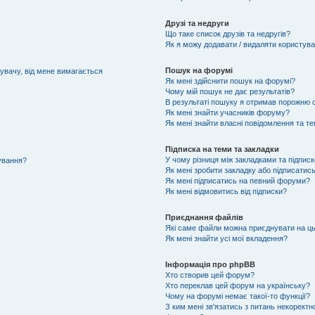
Друзі та недруги
Що таке список друзів та недругів?
Як я можу додавати / видаляти користувач
Пошук на форумі
тувачу, від мене вимагається
Як мені здійснити пошук на форумі?
Чому мій пошук не дає результатів?
В результаті пошуку я отримав порожню с
Як мені знайти учасників форуму?
Як мені знайти власні повідомлення та т
Підписка на теми та закладки
У чому різниця між закладками та підпис
тування?
Як мені зробити закладку або підписатис
Як мені підписатись на певний форуми?
Як мені відмовитись від підписки?
Приєднання файлів
Які саме файли можна приєднувати на ц
Як мені знайти усі мої вкладення?
Інформація про phpBB
Хто створив цей форум?
Хто переклав цей форум на українську?
Чому на форумі немає такої-то функції?
З ким мені зв'язатись з питань некоректн