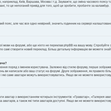
, наприклад, Київ, Варшава, Москва і т.д. Зауважте, що зміна часового поясу
ні, то це непоганий привід для того, щоб це зробити, пробачте за каламбур.
ий пояс, але час все одно невірний, значить годинник на сервері налаштовано
шої мови на форумі, або ще ніхто не переклав phpBB на вашу мову. Спробуйте 
ете самі створити новий переклад. Більш детальну інформацію ви можете знай
вача?
ення поряд з іменем користувача. Залежно від стилю форуму, перше зображен
млень ви написали або ваш статус на форумі. Друге зображення, як правило біл
і які саме аватари можуть використовуватись. Якщо ви не можете використову
ати аватар з використанням чотирьох інструментів: «Граватар», «Галерея ав
а аватарів, а також які типи аватарів доступні. Якщо ви не можете використо