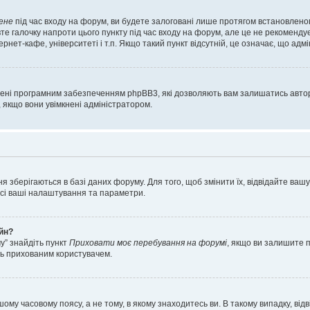
ене
під час входу на форум, ви будете залоговані лише протягом встановленог
е галочку напроти цього пункту під час входу на форум, але це не рекоменду
ернет-кафе, університеті і т.п. Якщо такий пункт відсутній, це означає, що адм
орені програмним забезпеченням phpBB3, які дозволяють вам залишатись автор
, якщо вони увімкнені адміністратором.
я зберігаються в базі даних форуму. Для того, щоб змінити їх, відвідайте ваш
 усі ваші налаштування та параметри.
айн?
у” знайдіть пункт
Приховати моє перебування на форумі
, якщо ви залишите 
сь прихованим користувачем.
шому часовому поясу, а не тому, в якому знаходитесь ви. В такому випадку, в