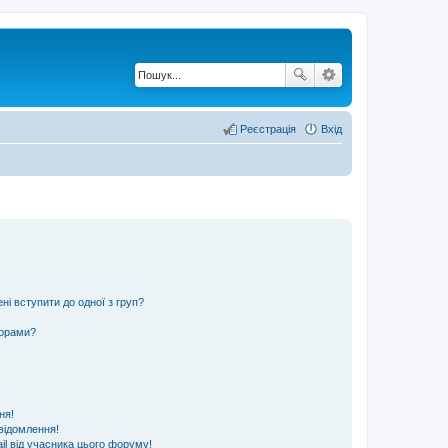
Реєстрація
Вхід
ні вступити до одної з груп?
ьорами?
ня!
відомлення!
l від учасника цього форуму!