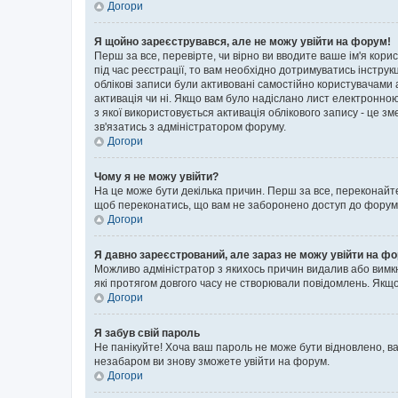
Догори
Я щойно зареєструвався, але не можу увійти на форум!
Перш за все, перевірте, чи вірно ви вводите ваше ім'я кор
під час реєстрації, то вам необхідно дотримуватись інструк
облікові записи були активовані самостійно користувачами 
активація чи ні. Якщо вам було надіслано лист електронно
з якої використовується активація облікового запису - це
зв'язатись з адміністратором форуму.
Догори
Чому я не можу увійти?
На це може бути декілька причин. Перш за все, переконайте
щоб переконатись, що вам не заборонено доступ до форуму.
Догори
Я давно зареєстрований, але зараз не можу увійти на ф
Можливо адміністратор з якихось причин видалив або вимкн
які протягом довгого часу не створювали повідомлень. Якщо
Догори
Я забув свій пароль
Не панікуйте! Хоча ваш пароль не може бути відновлено, ва
незабаром ви знову зможете увійти на форум.
Догори