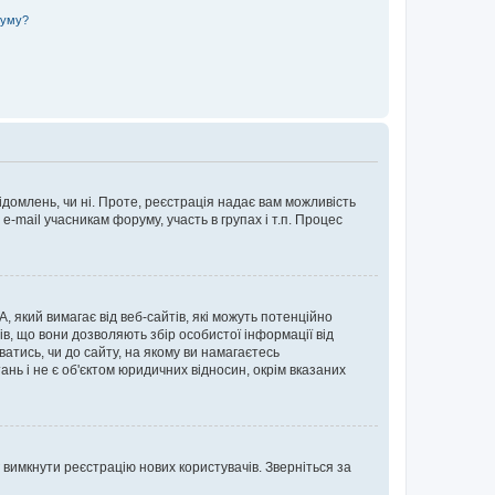
руму?
ідомлень, чи ні. Проте, реєстрація надає вам можливість
-mail учасникам форуму, участь в групах і т.п. Процес
А, який вимагає від веб-сайтів, які можуть потенційно
нів, що вони дозволяють збір особистої інформації від
ватись, чи до сайту, на якому ви намагаєтесь
ь і не є об'єктом юридичних відносин, окрім вказаних
 вимкнути реєстрацію нових користувачів. Зверніться за