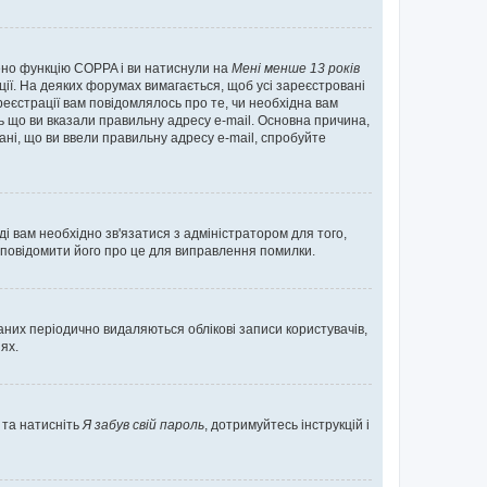
нено функцію COPPA і ви натиснули на
Мені менше 13 років
ації. На деяких форумах вимагається, щоб усі зареєстровані
реєстрації вам повідомлялось про те, чи необхідна вам
ь що ви вказали правильну адресу e-mail. Основна причина,
ні, що ви ввели правильну адресу e-mail, спробуйте
ді вам необхідно зв'язатися з адміністратором для того,
 повідомити його про це для виправлення помилки.
них періодично видаляються облікові записи користувачів,
ях.
 та натисніть
Я забув свій пароль
, дотримуйтесь інструкцій і