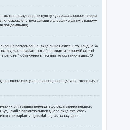
оставити галочку напроти пункту
Приєднати підпис
в формі
их повідомлень, поставивши відповідну відмітку в вашому
я повідомлення).
исання повідомлення; якщо ви не бачите її, то швидше за
 полях, кожен варіант потрібно вводити в окремій стрічці
ons per user”, обмеження в часі для голосування в днях (0
в для вашого опитування, аніж це передбачено, зв'яжіться з
агування опитування перейдіть до редагування першого
удь-який з варіантів відповіді, але якщо вже хтось
інювати варіанти відповіді під час голосування