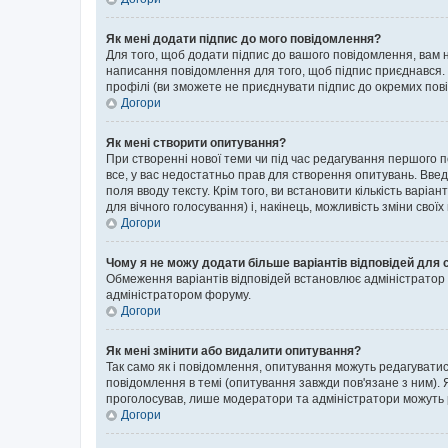
Як мені додати підпис до мого повідомлення?
Для того, щоб додати підпис до вашого повідомлення, вам н
написання повідомлення для того, щоб підпис приєднався. 
профілі (ви зможете не приєднувати підпис до окремих пов
Догори
Як мені створити опитування?
При створенні нової теми чи під час редагування першого 
все, у вас недостатньо прав для створення опитувань. Введі
поля вводу тексту. Крім того, ви встановити кількість варіан
для вічного голосування) і, накінець, можливість зміни своїх
Догори
Чому я не можу додати більше варіантів відповідей для 
Обмеження варіантів відповідей встановлює адміністратор ф
адміністратором форуму.
Догори
Як мені змінити або видалити опитування?
Так само як і повідомлення, опитування можуть редагуват
повідомлення в темі (опитування завжди пов'язане з ним). 
проголосував, лише модератори та адміністратори можуть ре
Догори