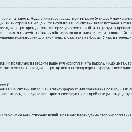
истувача та пароль. Якщо з ними усе гаразд, причин може бути дві. Якщо увімк
цій, які ви отримали. Якщо ні, то можливо ваш обліковий запис потребує актив
або адміністратором до того, як користувач зможе увійти на форум. В процесі 
ю поштою, дотримуйтесь інструкцій, якщо ви не отримали листа, переконайтес
 зменшення можливостей для анонімних зловживань на форумі. Якщо ви перекона
сь, чи правильно ви вводите ваше ім'я користувача та пароль. Якщо це так, то
 Також можливо, що адміністратор невірно сконфігурував форум, і необхідно
орум?!
ув ваш обліковий запис. На багатьох форумах для зменшення розміру бази да
 так сталось, спробуйте повторно зареєструватись і прийняти участь у дискусі
м легко може бути створено новий. Для цього перейдіть на сторінку логування