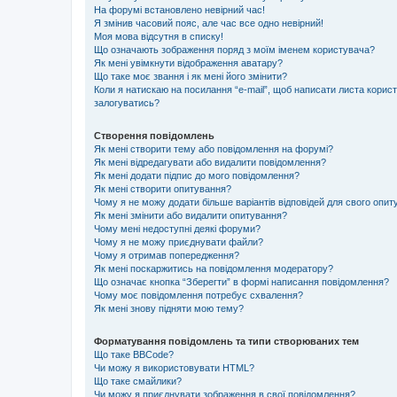
На форумі встановлено невірний час!
Я змінив часовий пояс, але час все одно невірний!
Моя мова відсутня в списку!
Що означають зображення поряд з моїм іменем користувача?
Як мені увімкнути відображення аватару?
Що таке моє звання і як мені його змінити?
Коли я натискаю на посилання “e-mail”, щоб написати листа корис
залогуватись?
Створення повідомлень
Як мені створити тему або повідомлення на форумі?
Як мені відредагувати або видалити повідомлення?
Як мені додати підпис до мого повідомлення?
Як мені створити опитування?
Чому я не можу додати більше варіантів відповідей для свого опи
Як мені змінити або видалити опитування?
Чому мені недоступні деякі форуми?
Чому я не можу приєднувати файли?
Чому я отримав попередження?
Як мені поскаржитись на повідомлення модератору?
Що означає кнопка “Зберегти” в формі написання повідомлення?
Чому моє повідомлення потребує схвалення?
Як мені знову підняти мою тему?
Форматування повідомлень та типи створюваних тем
Що таке BBCode?
Чи можу я використовувати HTML?
Що таке смайлики?
Чи можу я приєднувати зображення в свої повідомлення?