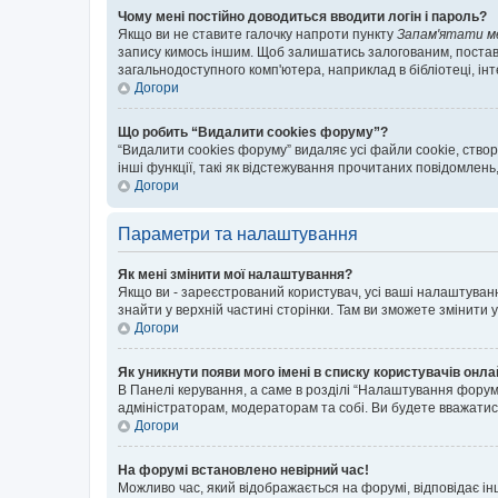
Чому мені постійно доводиться вводити логін і пароль?
Якщо ви не ставите галочку напроти пункту
Запам'ятати м
запису кимось іншим. Щоб залишатись залогованим, поставт
загальнодоступного комп'ютера, наприклад в бібліотеці, інт
Догори
Що робить “Видалити cookies форуму”?
“Видалити cookies форуму” видаляє усі файли cookie, ств
інші функції, такі як відстежування прочитаних повідомлень
Догори
Параметри та налаштування
Як мені змінити мої налаштування?
Якщо ви - зареєстрований користувач, усі ваші налаштуванн
знайти у верхній частині сторінки. Там ви зможете змінити
Догори
Як уникнути появи мого імені в списку користувачів онл
В Панелі керування, а саме в розділі “Налаштування форум
адміністраторам, модераторам та собі. Ви будете вважати
Догори
На форумі встановлено невірний час!
Можливо час, який відображається на форумі, відповідає ін