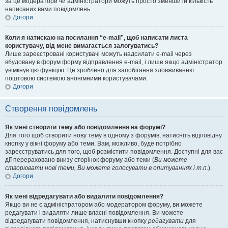
за це модератори чи адміністратори можуть просто зменшити кількість
написаних вами повідомлень.
Догори
Коли я натискаю на посилання “e-mail”, щоб написати листа
користувачу, від мене вимагається залогуватись?
Лише зареєстровані користувачі можуть надсилати e-mail через
вбудовану в форум форму відправлення e-mail, і лише якщо адміністратор
увімкнув цю функцію. Це зроблено для запобігання зловживанню
поштовою системою анонімними користувачами.
Догори
Створення повідомлень
Як мені створити тему або повідомлення на форумі?
Для того щоб створити нову тему в одному з форумів, натисніть відповідну
кнопку у вікні форуму або теми. Вам, можливо, буде потрібно
зареєструватись для того, щоб розмістити повідомлення. Доступні для вас
дії перераховано внизу сторінок форуму або теми (
Ви можете
створювати нові теми, Ви можете голосувати в опитуваннях і т.п.
).
Догори
Як мені відредагувати або видалити повідомлення?
Якщо ви не є адміністратором або модератором форуму, ви можете
редагувати і видаляти лише власні повідомлення. Ви можете
відредагувати повідомлення, натиснувши кнопку
редагувати
для