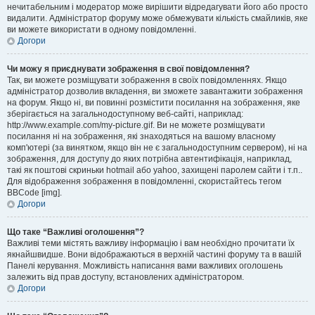
нечитабельним і модератор може вирішити відредагувати його або просто
видалити. Адміністратор форуму може обмежувати кількість смайликів, яке
ви можете використати в одному повідомленні.
Догори
Чи можу я приєднувати зображення в свої повідомлення?
Так, ви можете розміщувати зображення в своїх повідомленнях. Якщо
адміністратор дозволив вкладення, ви зможете завантажити зображення
на форум. Якщо ні, ви повинні розмістити посилання на зображення, яке
зберігається на загальнодоступному веб-сайті, наприклад:
http://www.example.com/my-picture.gif. Ви не можете розміщувати
посилання ні на зображення, які знаходяться на вашому власному
комп'ютері (за винятком, якщо він не є загальнодоступним сервером), ні на
зображення, для доступу до яких потрібна автентифікація, наприклад,
такі як поштові скриньки hotmail або yahoo, захищені паролем сайти і т.п..
Для відображення зображення в повідомленні, скористайтесь тегом
BBCode [img].
Догори
Що таке “Важливі оголошення”?
Важливі теми містять важливу інформацію і вам необхідно прочитати їх
якнайшвидше. Вони відображаються в верхній частині форуму та в вашій
Панелі керування. Можливість написання вами важливих оголошень
залежить від прав доступу, встановлених адміністратором.
Догори