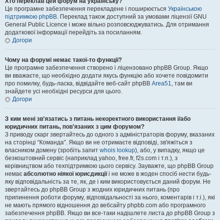
Хто переклав цей форум на українську?
Це програмне забезпечення перекладене і поширюється
Українською
підтримкою phpBB
. Переклад також доступний за умовами ліцензії GNU
General Public Licence і може вільно розповсюджуватись. Для отримання
додаткової інформації перейдіть за посиланням.
Догори
Чому на форумі немає такої-то функції?
Це програмне забезпечення створено і ліцензовано phpBB Group. Якщо
ви вважаєте, що необхідно додати якусь функцію або хочете повідомити
про помилку, будь-ласка, відвідайте веб-сайт phpBB
Area51
, там ви
знайдете усі необхідні ресурси для цього.
Догори
З ким мені зв'язатись з питань некоректного використання і/або
юридичних питань, пов'язаних з цим форумом?
З приводу скарг звертайтесь до одного з адміністраторів форуму, вказаних
на сторінці “Команда”. Якщо ви не отримаєте відповіді, зв'яжіться з
власником домену (зробіть запит
whois lookup
), або, у випадку, якщо це
безкоштовний сервіс (наприклад yahoo, free.fr, f2s.com і т.п.), з
керівництвом або техпідтримкою цього сервісу. Зауважте, що phpBB Group
немає
абсолютно ніякої юрисдикції
і не може в жоден спосіб нести будь-
яку відповідальність за те, як, де і ким використовується даний форум. Не
звертайтесь до phpBB Group з жодних юридичних питань (про
припинення роботи форуму, відповідальності за нього, коментарів і т.і.), які
не мають прямого відношення до вебсайту phpbb.com або програмного
забезпечення phpBB. Якщо ви все-таки надішлете листа до phpBB Group з