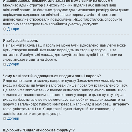
Я давно зареєстрований, але зараз не можу увійти на форум?!
Можливо адміністратор з якихось причин видалив або вимкнув ваш
обліковий запис. На багатьох форумах для зменшення розміру бази даних
періодично видаляються облікові записи користувачів, які протягом
довгого часу не створювали повідомлень. Якщо так сталось, спробуйте
повторно зареєструватись і прийняти участь у дискусіях.
Догори
Я забув свій пароль
Не панікуйте! Хоча ваш пароль не може бути відновлено, вам легко може
бути створено новий. Для цього перейдіть на сторінку логування та
натисніть
Я забув свій пароль
, дотримуйтесь інструкцій і незабаром ви
знову зможете увійти на форум.
Догори
Чому мені постійно доводиться вводити логін і пароль?
Якщо ви не ставите галочку напроти пункту
Запам'ятати мене
під час
входу на форум, ви будете залоговані лише протягом встановленого часу.
Це запобігає використанню вашого облікового запису кимось іншим. Щоб
залишатись залогованим, поставте галочку напроти цього пункту під час
входу на форум, але це не рекомендується робити, якщо ви заходите на
форум з загальнодоступного комп'ютера, наприклад в бібліотеці, інтернет-
кафе, університеті і т.п. Якщо такий пункт відсутній, це означає, що
адміністратор вимкнув цю функцію.
Догори
Що робить “Видалити cookies форуму”?