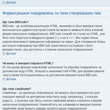
Догори
Форматування повідомлень та типи створюваних тем
Що таке BBCode?
BBCode - це особлива реалізація HTML, можливість його використання
визначається адміністратором (також ви можете вимкнути його в кожній
формі написання повідомлення). BBCode схожий по стилю на HTML, але
його теги беруться в квадратні дужки [ і ], а не в < і >. Він надає більш
широкі можливості виведення інформації на екран. Для отримання більш
детальної інформації про BBCode перегляньте інструкцію з його
використання, яка доступна з сторінки написання повідомлення.
Догори
Чи можу я використовувати HTML?
Ні. На цьому форумі неможливе написання та обробка повідомлень за
допомогою коду HTML. Більшість можливостей HTML для форматування
тексту може бути реалізована за допомогою використання BBCode.
Догори
Що таке смайлики?
Смайлики - це маленькі зображення, які можуть бути використані для
передачі емоцій за допомогою короткого коду, наприклад, :) означає
радість, :( означає сум. Весь список смайликів можна побачити в формі
написання повідомлення. Намагайтесь не зловживати використанням
смайликів, вони можуть швидко зробити ваше повідомлення