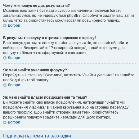
Чому мій пошук не дає результатів?
Можливо ваш запит був надто суворо визначеним і включав багато
загальних умов, які не індексуються phpBB3. Спробуйте задати ваш запит
більш чітко та скористайтесь можливостями розширеного пошуку.
Догори
В результаті пошуку я отримав порожню сторінку!
Ваш пошук дав надто велику кількість результатів, які не зміг обробити
вебсервер. Використайте “Розширений пошук”, задайте форуми для
пошуку та більш чітко сформулюйте ваш запит.
Догори
Як мені знайти учасників форуму?
Перейдіть на сторінку “Учасники”, натисніть “Знайти учасника” та задайте
необхідні критерії пошуку.
Догори
Як мені знайти власні повідомлення та теми?
Ви можете знайти свої власні повідомлення, натиснувши “Знайти усі
повідомлення учасника” в Панелі керування або на сторінці перегляду
вашого профілю. Щоб знайти створені вами теми, скористайтесь
розширеним пошуком і задайте необхідні для цього критерії.
Догори
Підписка на теми та закладки