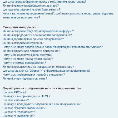
Що означають зображення поряд з моїм іменем користувача?
Як мені увімкнути відображення аватару?
Що таке моє звання і як мені його змінити?
Коли я натискаю на посилання “e-mail”, щоб написати листа користувачу, від мене
вимагається залогуватись?
Створення повідомлень
Як мені створити тему або повідомлення на форумі?
Як мені відредагувати або видалити повідомлення?
Як мені додати підпис до мого повідомлення?
Як мені створити опитування?
Чому я не можу додати більше варіантів відповідей для свого опитування?
Як мені змінити або видалити опитування?
Чому мені недоступні деякі форуми?
Чому я не можу приєднувати файли?
Чому я отримав попередження?
Як мені поскаржитись на повідомлення модератору?
Що означає кнопка “Зберегти” в формі написання повідомлення?
Чому моє повідомлення потребує схвалення?
Як мені знову підняти мою тему?
Форматування повідомлень та типи створюваних тем
Що таке BBCode?
Чи можу я використовувати HTML?
Що таке смайлики?
Чи можу я приєднувати зображення в свої повідомлення?
Що таке “Важливі оголошення”?
Що таке “Оголошення”?
Що таке “Прикріплено”?