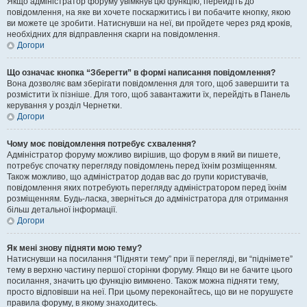
Якщо адміністратор форуму увімкнув цю функцію, перейдіть до
повідомлення, на яке ви хочете поскаржитись і ви побачите кнопку, якою
ви можете це зробити. Натиснувши на неї, ви пройдете через ряд кроків,
необхідних для відправлення скарги на повідомлення.
Догори
Що означає кнопка “Зберегти” в формі написання повідомлення?
Вона дозволяє вам зберігати повідомлення для того, щоб завершити та
розмістити їх пізніше. Для того, щоб завантажити їх, перейдіть в Панель
керування у розділ Чернетки.
Догори
Чому моє повідомлення потребує схвалення?
Адміністратор форуму можливо вирішив, що форум в який ви пишете,
потребує спочатку перегляду повідомлень перед їхнім розміщенням.
Також можливо, що адміністратор додав вас до групи користувачів,
повідомлення яких потребують перегляду адміністратором перед їхнім
розміщенням. Будь-ласка, зверніться до адміністратора для отримання
більш детальної інформації.
Догори
Як мені знову підняти мою тему?
Натиснувши на посилання “Підняти тему” при її перегляді, ви “піднімете”
тему в верхню частину першої сторінки форуму. Якщо ви не бачите цього
посилання, значить цю функцію вимкнено. Також можна підняти тему,
просто відповівши на неї. При цьому переконайтесь, що ви не порушуєте
правила форуму, в якому знаходитесь.