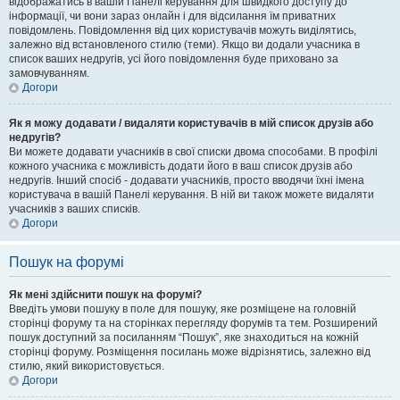
відображатись в вашій Панелі керування для швидкого доступу до
інформації, чи вони зараз онлайн і для відсилання їм приватних
повідомлень. Повідомлення від цих користувачів можуть виділятись,
залежно від встановленого стилю (теми). Якщо ви додали учасника в
список ваших недругів, усі його повідомлення буде приховано за
замовчуванням.
Догори
Як я можу додавати / видаляти користувачів в мій список друзів або
недругів?
Ви можете додавати учасників в свої списки двома способами. В профілі
кожного учасника є можливість додати його в ваш список друзів або
недругів. Інший спосіб - додавати учасників, просто вводячи їхні імена
користувача в вашій Панелі керування. В ній ви також можете видаляти
учасників з ваших списків.
Догори
Пошук на форумі
Як мені здійснити пошук на форумі?
Введіть умови пошуку в поле для пошуку, яке розміщене на головній
сторінці форуму та на сторінках перегляду форумів та тем. Розширений
пошук доступний за посиланням “Пошук”, яке знаходиться на кожній
сторінці форуму. Розміщення посилань може відрізнятись, залежно від
стилю, який використовується.
Догори