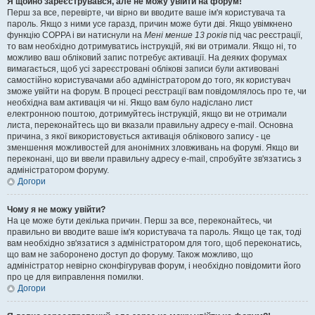
Я щойно зареєструвався, але не можу увійти на форум!
Перш за все, перевірте, чи вірно ви вводите ваше ім'я користувача та
пароль. Якщо з ними усе гаразд, причин може бути дві. Якщо увімкнено
функцію COPPA і ви натиснули на
Мені менше 13 років
під час реєстрації,
то вам необхідно дотримуватись інструкцій, які ви отримали. Якщо ні, то
можливо ваш обліковий запис потребує активації. На деяких форумах
вимагається, щоб усі зареєстровані облікові записи були активовані
самостійно користувачами або адміністратором до того, як користувач
зможе увійти на форум. В процесі реєстрації вам повідомлялось про те, чи
необхідна вам активація чи ні. Якщо вам було надіслано лист
електронною поштою, дотримуйтесь інструкцій, якщо ви не отримали
листа, переконайтесь що ви вказали правильну адресу e-mail. Основна
причина, з якої використовується активація облікового запису - це
зменшення можливостей для анонімних зловживань на форумі. Якщо ви
переконані, що ви ввели правильну адресу e-mail, спробуйте зв'язатись з
адміністратором форуму.
Догори
Чому я не можу увійти?
На це може бути декілька причин. Перш за все, переконайтесь, чи
правильно ви вводите ваше ім'я користувача та пароль. Якщо це так, тоді
вам необхідно зв'язатися з адміністратором для того, щоб переконатись,
що вам не заборонено доступ до форуму. Також можливо, що
адміністратор невірно сконфігурував форум, і необхідно повідомити його
про це для виправлення помилки.
Догори