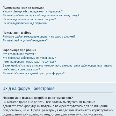
Підписка на теми та закладки
У чому різниця між закладками та підпискою?
Як мені зробити закладку або підписатись на певну тему?
Як мені підписатись на певний форуми?
Як мені відмовитись від підписки?
Приєднання файлів
Які саме файли можна приєднувати на цьому форумі?
Як мені знайти усі мої вкладення?
Інформація про phpBB
Хто створив цей форум?
Хто переклав цей форум на українську?
Чому на форумі немає такої-то функції?
З ким мені зв'язатись з питань некоректного використання і/або юридичних питань,
пов'язаних з цим форумом?
Як мені зв'язатись з адміністратором форуму?
Вхід на форум і реєстрація
Навіщо мені взагалі потрібно реєструватися?
Ви можете цього і не робити, все залежить від того, як вирішив
адміністратор форуму, чи потрібно вам реєструватись для розміщення
повідомлень, чи ні. Проте, реєстрація надає вам можливість користуватись
додатковими функціями, які недоступні для анонімних користувачів,