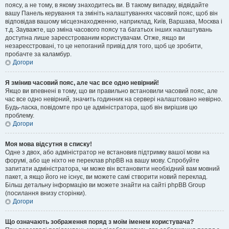
поясу, а не тому, в якому знаходитесь ви. В такому випадку, відвідайте
вашу Панель керування та змініть налаштуваннях часовий пояс, щоб він
відповідав вашому місцезнаходженню, наприклад, Київ, Варшава, Москва і
т.д. Зауважте, що зміна часового поясу та багатьох інших налаштувань
доступна лише зареєстрованим користувачам. Отже, якщо ви
незареєстровані, то це непоганий привід для того, щоб це зробити,
пробачте за каламбур.
Догори
Я змінив часовий пояс, але час все одно невірний!
Якщо ви впевнені в тому, що ви правильно встановили часовий пояс, але
час все одно невірний, значить годинник на сервері налаштовано невірно.
Будь-ласка, повідомте про це адміністратора, щоб він вирішив цю
проблему.
Догори
Моя мова відсутня в списку!
Одне з двох, або адміністратор не встановив підтримку вашої мови на
форумі, або ще ніхто не переклав phpBB на вашу мову. Спробуйте
запитати адміністратора, чи може він встановити необхідний вам мовний
пакет, а якщо його не існує, ви можете самі створити новий переклад.
Більш детальну інформацію ви можете знайти на сайті phpBB Group
(посилання внизу сторінки).
Догори
Що означають зображення поряд з моїм іменем користувача?