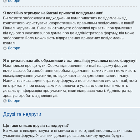
Догори
Я постійно отримую небажані приватні повідомлення!
Ви можете заблокувати надходження вам приватних повідомлень від
конкретного користувача, скориставшись правилами повідомлень в вашій
Панелі керування. Якщо ви отримуєте образливі приватні повідомлення
від одного з учасників, повідомте про це адміністратора форуму, він може
заборонити йому можливість відправлення приватних повідомлень
взагалі.
Догори
Я отримав спам або образливий лист email від учасника цього форуму!
Нам прикро про це чути. Форма відправлення e-mail на цьому форумі
включає засоби запобігання спробам відсилання таких листів і можливість
відслідковування учасників, які відсилають повідомлення такого плану.
Напишіть листа адміністратору форуму з повною копією листа e-mail, який
ви отримали, при цьому важливо включити усі заголовки (вони містять
детальну інформацію про учасника, який відправив лист). Адміністратор
зреагує і зробить відповідні дії.
Догори
Друзі та недруги
Що таке список друзів та недругів?
Ви можете використовувати ці списки для того, щоб впорядкувати інших
учасників форуму. Учасники, додані до вашого списку друзів, будуть