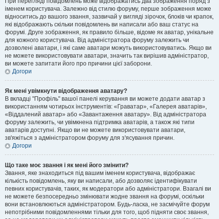
При перегляді повідомлень може відображатись два зображення поряд з
іменем користувача. Залежно від стилю форуму, перше зображення може
відноситись до вашого звання, зазвичай у вигляді зірочок, блоків чи крапок,
які відображають скільки повідомлень ви написали або ваш статус на
форумі. Друге зображення, як правило більше, відоме як аватар, унікальне
для кожного користувача. Від адміністратора форуму залежить чи
дозволені аватари, і які саме аватари можуть використовуватись. Якщо ви
не можете використовувати аватари, значить так вирішив адміністратор,
ви можете запитати його про причини цієї заборони.
Догори
Як мені увімкнути відображення аватару?
В вкладці "Профіль" вашої панелі керування ви можете додати аватар з
використанням чотирьох інструментів: «Граватар», «Галерея аватарів»,
«Віддалений аватар» або «Завантаження аватару». Від адміністратора
форуму залежить, чи увімкнена підтримка аватарів, а також які типи
аватарів доступні. Якщо ви не можете використовувати аватари,
зв'яжіться з адміністратором форуму для з'ясування причин.
Догори
Що таке моє звання і як мені його змінити?
Звання, яке знаходиться під вашим іменем користувача, відображає
кількість повідомлень, яку ви написали, або дозволяє ідентифікувати
певних користувачів, таких, як модератори або адміністратори. Взагалі ви
не можете безпосередньо змінювати жодне звання на форумі, оскільки
вони встановлюються адміністратором. Будь-ласка, не засмічуйте форум
непотрібними повідомленнями тільки для того, щоб підняти своє звання,