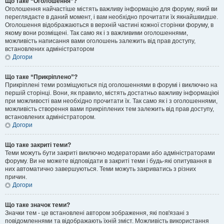
Що таке “Оголошення”?
Оголошення найчастіше містять важливу інформацію для форуму, який ви
переглядаєте в даний момент, і вам необхідно прочитати їх якнайшвидше.
Оголошення відображаються в верхній частині кожної сторінки форуму, в
якому вони розміщені. Так само як і з важливими оголошеннями,
можливість написання вами оголошень залежить від прав доступу,
встановлених адміністратором
Догори
Що таке “Прикріплено”?
Прикріплені теми розміщуються під оголошеннями в форумі і виключно на
першій сторінці. Вони, як правило, містять достатньо важливу інформаціюі
при можливості вам необхідно прочитати їх. Так само як і з оголошеннями,
можливість створення вами прикріплених тем залежить від прав доступу,
встановлених адміністратором.
Догори
Що таке закриті теми?
Теми можуть бути закриті виключно модераторами або адміністраторами
форуму. Ви не можете відповідати в закриті теми і будь-які опитування в
них автоматично завершуються. Теми можуть закриватись з різних
причин.
Догори
Що таке значок теми?
Значки тем - це встановлені автором зображення, які пов'язані з
повідомленнями та відображають їхній зміст. Можливість використання