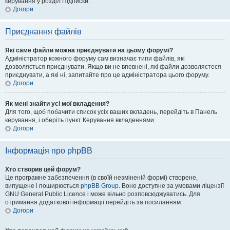
керування у розділ Підписки.
Догори
Приєднання файлів
Які саме файли можна приєднувати на цьому форумі?
Адміністратор кожного форуму сам визначає типи файлів, які
дозволяється приєднувати. Якщо ви не впевнені, які файли дозволяєтеся
приєднувати, а які ні, запитайте про це адміністратора цього форуму.
Догори
Як мені знайти усі мої вкладення?
Для того, щоб побачити список усіх ваших вкладень, перейдіть в Панель
керування, і оберіть пункт Керування вкладеннями.
Догори
Інформація про phpBB
Хто створив цей форум?
Це програмне забезпечення (в своїй незміненій формі) створене,
випущене і поширюється
phpBB Group
. Воно доступне за умовами ліцензії
GNU General Public Licence і може вільно розповсюджуватись. Для
отримання додаткової інформації перейдіть за посиланням.
Догори