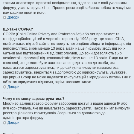
такими як аватари, приватні повідомлення, відсилання e-mail учасникам
форуму, участь в групах і т.п. Процес реєстрації забирає небагато часу і ми
вам радимо пройти його.
Догори
Що таке COPPA?
COPPA (Child Online Privacy and Protection Act) або Акт про захист та
конфіденційність дітей в мережі інтернет від 1998 року - це закон США,
який вимагає від веб-сайтів, які можуть потенційно збирати інформацію від
неповнолітніх, віком менше 13 років, мати на це письмову згоду від їхніх
батьків або підтвердження від їхніх опікунів, що вони дозволяють збір
особистої інформації від неповнолітніх, віком менше 13 років. Якщо ви не
впевнені, чи це може бути застосоване щодо вас, як до особи, яка
намагається зареєструватись, чи до сайту, на якому ви намагаєтесь
зареєструватись, зверніться за допомогою до юрисконсульта. Зауважте,
що phpBB Group не може надавати консультацій з юридичних питань і не є
об'єктом юридичних відносин, окрім вказаних нижче.
Догори
Чому я не можу зареєструватись?
Можливо адміністратор форуму заборонив доступ з вашої адреси IP або
ім'я користувача, яке ви намагаєтесь зареєструвати. Також він міг вимкнути
реєстрацію нових користувачів. Зверніться за допомогою до
адміністратора форуму.
Догори