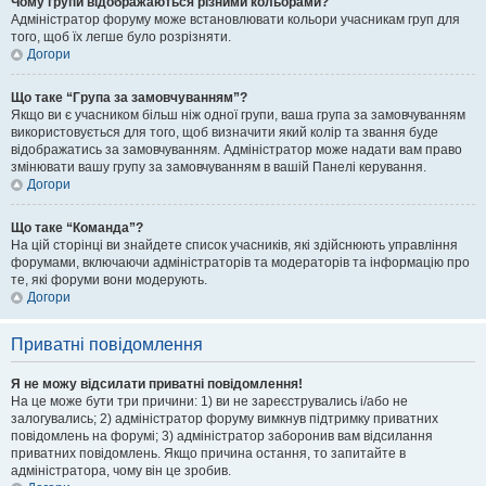
Чому групи відображаються різними кольорами?
Адміністратор форуму може встановлювати кольори учасникам груп для
того, щоб їх легше було розрізняти.
Догори
Що таке “Група за замовчуванням”?
Якщо ви є учасником більш ніж одної групи, ваша група за замовчуванням
використовується для того, щоб визначити який колір та звання буде
відображатись за замовчуванням. Адміністратор може надати вам право
змінювати вашу групу за замовчуванням в вашій Панелі керування.
Догори
Що таке “Команда”?
На цій сторінці ви знайдете список учасників, які здійснюють управління
форумами, включаючи адміністраторів та модераторів та інформацію про
те, які форуми вони модерують.
Догори
Приватні повідомлення
Я не можу відсилати приватні повідомлення!
На це може бути три причини: 1) ви не зареєструвались і/або не
залогувались; 2) адміністратор форуму вимкнув підтримку приватних
повідомлень на форумі; 3) адміністратор заборонив вам відсилання
приватних повідомлень. Якщо причина остання, то запитайте в
адміністратора, чому він це зробив.