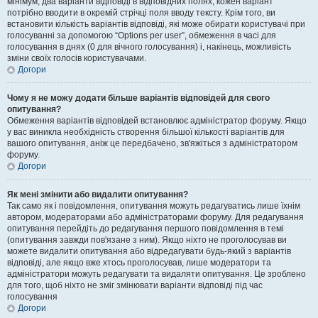
мінімум, два варіанти відповіді в відповідних полях, кожен варіант
потрібно вводити в окремій стрічці поля вводу тексту. Крім того, ви
встановити кількість варіантів відповіді, які може обирати користувачі при
голосуванні за допомогою “Options per user”, обмеження в часі для
голосування в днях (0 для вічного голосування) і, накінець, можливість
зміни своїх голосів користувачами.
Догори
Чому я не можу додати більше варіантів відповідей для свого
опитування?
Обмеження варіантів відповідей встановлює адміністратор форуму. Якщо
у вас виникла необхідність створення більшої кількості варіантів для
вашого опитування, аніж це передбачено, зв'яжіться з адміністратором
форуму.
Догори
Як мені змінити або видалити опитування?
Так само як і повідомлення, опитування можуть редагуватись лише їхнім
автором, модераторами або адміністраторами форуму. Для редагування
опитування перейдіть до редагування першого повідомлення в темі
(опитування завжди пов'язане з ним). Якщо ніхто не проголосував ви
можете видалити опитування або відредагувати будь-який з варіантів
відповіді, але якщо вже хтось проголосував, лише модератори та
адміністратори можуть редагувати та видаляти опитування. Це зроблено
для того, щоб ніхто не зміг змінювати варіанти відповіді під час
голосування
Догори