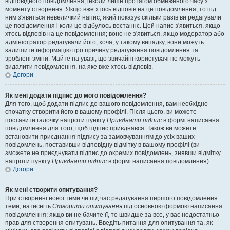
відповідного повідомлення, інколи лише протягом обмеженого часу з
моменту створення. Якщо вже хтось відповів на це повідомлення, то під
ним з'явиться невеличкий напис, який показує скільки разів ви редагували
це повідомлення і коли це відбулось востаннє. Цей напис з'явиться, якщо
хтось відповів на це повідомлення; воно не з'явиться, якщо модератор або
адміністратор редагували його, хоча, у такому випадку, вони можуть
залишити інформацію про причину редагування повідомлення та
зроблені зміни. Майте на увазі, що звичайні користувачі не можуть
видалити повідомлення, на яке вже хтось відповів.
Догори
Як мені додати підпис до мого повідомлення?
Для того, щоб додати підпис до вашого повідомлення, вам необхідно
спочатку створити його в вашому профілі. Після цього, ви можете
поставити галочку напроти пункту
Приєднати підпис
в формі написання
повідомлення для того, щоб підпис приєднався. Також ви можете
встановити приєднання підпису за замовчуванням до усіх ваших
повідомлень, поставивши відповідну відмітку в вашому профілі (ви
зможете не приєднувати підпис до окремих повідомлень, знявши відмітку
напроти пункту
Приєднати підпис
в формі написання повідомлення).
Догори
Як мені створити опитування?
При створенні нової теми чи під час редагування першого повідомлення
теми, натисніть
Створити опитування
під основною формою написання
повідомлення; якщо ви не бачите її, то швидше за все, у вас недостатньо
прав для створення опитувань. Введіть питання для опитування та, як