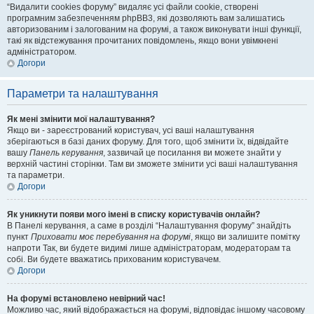
“Видалити cookies форуму” видаляє усі файли cookie, створені
програмним забезпеченням phpBB3, які дозволяють вам залишатись
авторизованим і залогованим на форумі, а також виконувати інші функції,
такі як відстежування прочитаних повідомлень, якщо вони увімкнені
адміністратором.
Догори
Параметри та налаштування
Як мені змінити мої налаштування?
Якщо ви - зареєстрований користувач, усі ваші налаштування
зберігаються в базі даних форуму. Для того, щоб змінити їх, відвідайте
вашу
Панель керування
, зазвичай це посилання ви можете знайти у
верхній частині сторінки. Там ви зможете змінити усі ваші налаштування
та параметри.
Догори
Як уникнути появи мого імені в списку користувачів онлайн?
В Панелі керування, а саме в розділі “Налаштування форуму” знайдіть
пункт
Приховати моє перебування на форумі
, якщо ви залишите помітку
напроти
Так
, ви будете видимі лише адміністраторам, модераторам та
собі. Ви будете вважатись прихованим користувачем.
Догори
На форумі встановлено невірний час!
Можливо час, який відображається на форумі, відповідає іншому часовому