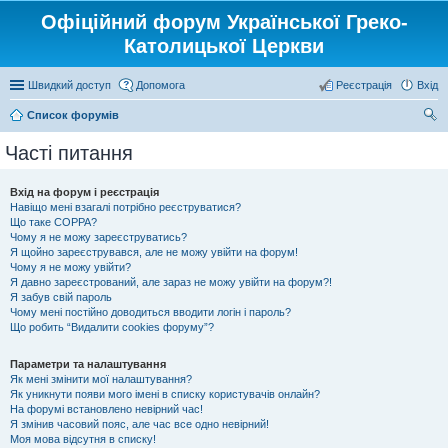
Офіційний форум Української Греко-
Католицької Церкви
Швидкий доступ
Допомога
Реєстрація
Вхід
Список форумів
ош
Часті питання
ук
Вхід на форум і реєстрація
Навіщо мені взагалі потрібно реєструватися?
Що таке COPPA?
Чому я не можу зареєструватись?
Я щойно зареєструвався, але не можу увійти на форум!
Чому я не можу увійти?
Я давно зареєстрований, але зараз не можу увійти на форум?!
Я забув свій пароль
Чому мені постійно доводиться вводити логін і пароль?
Що робить “Видалити cookies форуму”?
Параметри та налаштування
Як мені змінити мої налаштування?
Як уникнути появи мого імені в списку користувачів онлайн?
На форумі встановлено невірний час!
Я змінив часовий пояс, але час все одно невірний!
Моя мова відсутня в списку!