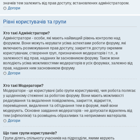
значків тем залежить від прав доступу, встановлених адміністратором.
Догори
Рівні користувачів та групи
Хто такі Адміністратори?
Адміністратори - особи, які мають найвищий рівень контролю над
форумом. Вони можуть керувати усіма аспектами роботи форуму, які
включають розмежування прав доступу, закриття доступу окремим
користувачам, створення груп, призначення модераторів і т.п., в
залежності від прав, наданих їм засновником форуму. Також вони
володіють усіма можливостями модераторів в усіх форумах, залежно від
прав, наданих ним засновником форуму.
Догори
Хто такі Модератори?
Модератори - це користувачі (або групи користувачів), чия робота полягає
у щоденному стеженні за роботою форуму. Вони мають можливості
редагування та видалення повідомлень, закриття, відкриття,
переміщення, видалення та об'єднання тем в форумі, який вони
модерують. Основне завдання модераторів - не допускати відхилень від
тем (
офтопіків
) та розміщень образливих та неприємних матеріалів.
Догори
Що таке групи користувачів?
Групи ділять спільноту учасників на підрозділи, якими керують