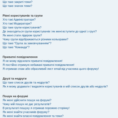
Що таке закриті теми?
Що таке значок теми?
Рівні користувачів та групи
Хто такі Адміністратори?
Хто такі Модератори?
Що таке групи користувачів?
Де знаходяться групи користувачів і як мені вступити до одної з груп?
Як мені стати лідером групи?
Чому групи відображаються різними кольорами?
Що таке “Група за замовчуванням”?
Що таке “Команда”?
Приватні повідомлення
Я не можу відсилати приватні повідомлення!
Я постійно отримую небажані приватні повідомлення!
Я отримав спам або образливий лист email від учасника цього форуму!
Друзі та недруги
Що таке список друзів та недругів?
Як я можу додавати / видаляти користувачів в мій список друзів або недругів?
Пошук на форумі
Як мені здійснити пошук на форумі?
Чому мій пошук не дає результатів?
В результаті пошуку я отримав порожню сторінку!
Як мені знайти учасників форуму?
Як мені знайти власні повідомлення та теми?