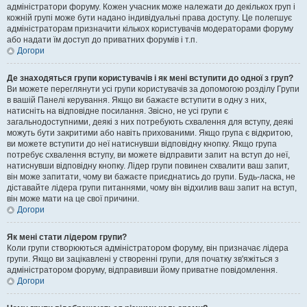
адміністратори форуму. Кожен учасник може належати до декількох груп і
кожній групі може бути надано індивідуальні права доступу. Це полегшує
адміністраторам призначити кількох користувачів модераторами форуму
або надати їм доступ до приватних форумів і т.п.
Догори
Де знаходяться групи користувачів і як мені вступити до одної з груп?
Ви можете переглянути усі групи користувачів за допомогою розділу Групи
в вашій Панелі керування. Якщо ви бажаєте вступити в одну з них,
натисніть на відповідне посилання. Звісно, не усі групи є
загальнодоступними, деякі з них потребують схвалення для вступу, деякі
можуть бути закритими або навіть прихованими. Якщо група є відкритою,
ви можете вступити до неї натиснувши відповідну кнопку. Якщо група
потребує схвалення вступу, ви можете відправити запит на вступ до неї,
натиснувши відповідну кнопку. Лідер групи повинен схвалити ваш запит,
він може запитати, чому ви бажаєте приєднатись до групи. Будь-ласка, не
діставайте лідера групи питаннями, чому він відхилив ваш запит на вступ,
він може мати на це свої причини.
Догори
Як мені стати лідером групи?
Коли групи створюються адміністратором форуму, він призначає лідера
групи. Якщо ви зацікавлені у створенні групи, для початку зв'яжіться з
адміністратором форуму, відправивши йому приватне повідомлення.
Догори