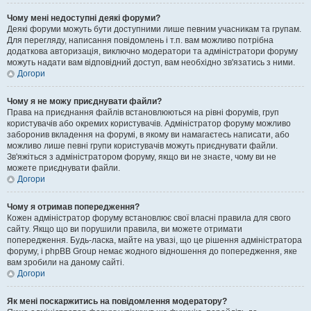
Чому мені недоступні деякі форуми?
Деякі форуми можуть бути доступними лише певним учасникам та групам.
Для перегляду, написання повідомлень і т.п. вам можливо потрібна
додаткова авторизація, виключно модератори та адміністратори форуму
можуть надати вам відповідний доступ, вам необхідно зв'язатись з ними.
Догори
Чому я не можу приєднувати файли?
Права на приєднання файлів встановлюються на рівні форумів, груп
користувачів або окремих користувачів. Адміністратор форуму можливо
заборонив вкладення на форумі, в якому ви намагаєтесь написати, або
можливо лише певні групи користувачів можуть приєднувати файли.
Зв'яжіться з адміністратором форуму, якщо ви не знаєте, чому ви не
можете приєднувати файли.
Догори
Чому я отримав попередження?
Кожен адміністратор форуму встановлює свої власні правила для свого
сайту. Якщо що ви порушили правила, ви можете отримати
попередження. Будь-ласка, майте на увазі, що це рішення адміністратора
форуму, і phpBB Group немає жодного відношення до попередження, яке
вам зробили на даному сайті.
Догори
Як мені поскаржитись на повідомлення модератору?