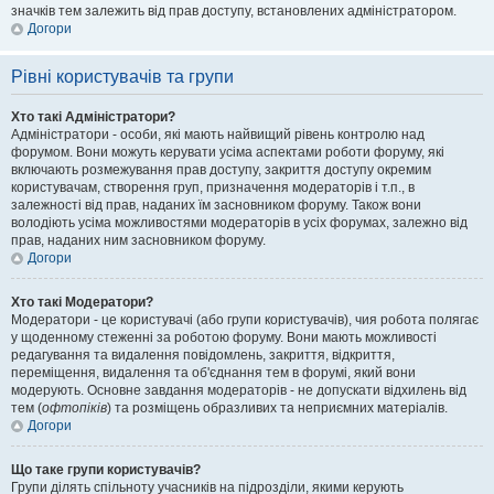
значків тем залежить від прав доступу, встановлених адміністратором.
Догори
Рівні користувачів та групи
Хто такі Адміністратори?
Адміністратори - особи, які мають найвищий рівень контролю над
форумом. Вони можуть керувати усіма аспектами роботи форуму, які
включають розмежування прав доступу, закриття доступу окремим
користувачам, створення груп, призначення модераторів і т.п., в
залежності від прав, наданих їм засновником форуму. Також вони
володіють усіма можливостями модераторів в усіх форумах, залежно від
прав, наданих ним засновником форуму.
Догори
Хто такі Модератори?
Модератори - це користувачі (або групи користувачів), чия робота полягає
у щоденному стеженні за роботою форуму. Вони мають можливості
редагування та видалення повідомлень, закриття, відкриття,
переміщення, видалення та об'єднання тем в форумі, який вони
модерують. Основне завдання модераторів - не допускати відхилень від
тем (
офтопіків
) та розміщень образливих та неприємних матеріалів.
Догори
Що таке групи користувачів?
Групи ділять спільноту учасників на підрозділи, якими керують