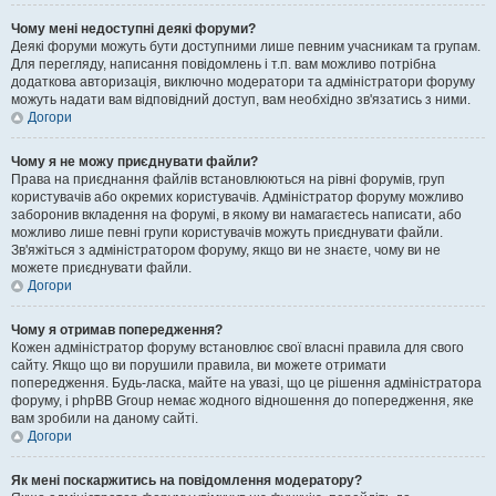
Чому мені недоступні деякі форуми?
Деякі форуми можуть бути доступними лише певним учасникам та групам.
Для перегляду, написання повідомлень і т.п. вам можливо потрібна
додаткова авторизація, виключно модератори та адміністратори форуму
можуть надати вам відповідний доступ, вам необхідно зв'язатись з ними.
Догори
Чому я не можу приєднувати файли?
Права на приєднання файлів встановлюються на рівні форумів, груп
користувачів або окремих користувачів. Адміністратор форуму можливо
заборонив вкладення на форумі, в якому ви намагаєтесь написати, або
можливо лише певні групи користувачів можуть приєднувати файли.
Зв'яжіться з адміністратором форуму, якщо ви не знаєте, чому ви не
можете приєднувати файли.
Догори
Чому я отримав попередження?
Кожен адміністратор форуму встановлює свої власні правила для свого
сайту. Якщо що ви порушили правила, ви можете отримати
попередження. Будь-ласка, майте на увазі, що це рішення адміністратора
форуму, і phpBB Group немає жодного відношення до попередження, яке
вам зробили на даному сайті.
Догори
Як мені поскаржитись на повідомлення модератору?