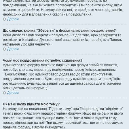
Якщо адміністратор форуму увімкнув цю функцію, перейдіть до
повідомлення, на яке ви хочете поскаржитись і ви побачите кнопку, якою
ви можете це зробити. Натиснувши на неї, ви пройдете через ряд кроків,
необхідних для відправлення скарги на повідомлення.
Догори
Що означає кнопка “Зберегти” в формі написання повідомлення?
Вона дозволяє вам зберігати повідомлення для того, щоб завершити та
розмістити їх пізніше. Для того, щоб завантажити їх, перейдіть в Панель
керування у розділ Чернетки.
Догори
Чому моє повідомлення потребує схвалення?
Адміністратор форуму можливо вирішив, що форум в який ви пишете,
потребує спочатку перегляду повідомлень перед їхнім розміщенням.
Також можливо, що адміністратор додав вас до групи користувачів,
повідомлення яких потребують перегляду адміністратором перед їхнім
розміщенням. Будь-ласка, зверніться до адміністратора для отримання
більш детальної інформації.
Догори
Як мені знову підняти мою тему?
Натиснувши на посилання “Підняти тему” при її перегляді, ви “піднімете”
тему в верхню частину першої сторінки форуму. Якщо ви не бачите цього
посилання, значить цю функцію вимкнено. Також можна підняти тему,
просто відповівши на неї. При цьому переконайтесь, що ви не порушуєте
правила форуму, в якому знаходитесь.