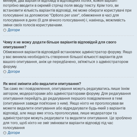
мінімум, два варіанти відповіді в відповідних полях, кожен варіант
потрібно вводити в окремій стрічці поля вводу тексту. Крім того, ви
встановити кількість варіантів відповіді, які може обирати користувачі при
голосуванні за допомогою “Options per user”, обмеження в часі для
голосування в днях (0 для вічного голосування) і, накінець, можливість
зміни своїх голосів користувачами.
Догори
Чому я не можу додати більше варіантів відповідей для свого
опитування?
Обмеження варіантів відповідей встановлює адміністратор форуму. Якщо
у вас виникла необхідність створення більшої кількості варіантів для
вашого опитування, аніж це передбачено, зв'яжіться з адміністратором
форуму.
Догори
Як мені змінити або видалити опитування?
Так само як і повідомлення, опитування можуть редагуватись лише їхнім
автором, модераторами або адміністраторами форуму. Для редагування
опитування перейдіть до редагування першого повідомлення в темі
(опитування завжди пов'язане з ним). Якщо ніхто не проголосував ви
можете видалити опитування або відредагувати будь-який з варіантів
відповіді, але якщо вже хтось проголосував, лише модератори та
адміністратори можуть редагувати та видаляти опитування. Це зроблено
для того, щоб ніхто не зміг змінювати варіанти відповіді під час
голосування
Догори