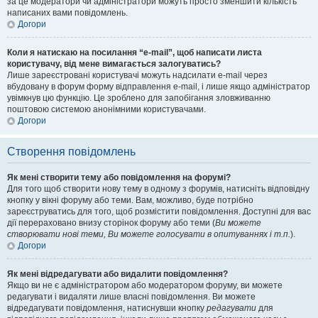
за це модератори чи адміністратори можуть просто зменшити кількість
написаних вами повідомлень.
Догори
Коли я натискаю на посилання “e-mail”, щоб написати листа
користувачу, від мене вимагається залогуватись?
Лише зареєстровані користувачі можуть надсилати e-mail через
вбудовану в форум форму відправлення e-mail, і лише якщо адміністратор
увімкнув цю функцію. Це зроблено для запобігання зловживанню
поштовою системою анонімними користувачами.
Догори
Створення повідомлень
Як мені створити тему або повідомлення на форумі?
Для того щоб створити нову тему в одному з форумів, натисніть відповідну
кнопку у вікні форуму або теми. Вам, можливо, буде потрібно
зареєструватись для того, щоб розмістити повідомлення. Доступні для вас
дії перераховано внизу сторінок форуму або теми (
Ви можете
створювати нові теми, Ви можете голосувати в опитуваннях і т.п.
).
Догори
Як мені відредагувати або видалити повідомлення?
Якщо ви не є адміністратором або модератором форуму, ви можете
редагувати і видаляти лише власні повідомлення. Ви можете
відредагувати повідомлення, натиснувши кнопку
редагувати
для