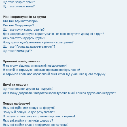
Що таке закриті теми?
Що таке значок теми?
Рівні користувачів та групи
Хто такі Адміністратори?
Хто такі Модератори?
Що таке групи користувачів?
Де знаходяться групи користувачів і як мені вступити до одної з груп?
Як мені стати лідером групи?
Чому групи відображаються різними кольорами?
Що таке “Група за замовчуванням”?
Що таке “Команда”?
Приватні повідомлення
Я не можу відсилати приватні повідомлення!
Я постійно отримую небажані приватні повідомлення!
Я отримав спам або образливий лист email від учасника цього форуму!
Друзі та недруги
Що таке список друзів та недругів?
Як я можу додавати / видаляти користувачів в мій список друзів або недругів?
Пошук на форумі
Як мені здійснити пошук на форумі?
Чому мій пошук не дає результатів?
В результаті пошуку я отримав порожню сторінку!
Як мені знайти учасників форуму?
Як мені знайти власні повідомлення та теми?