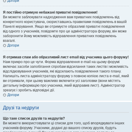
Догори
Я постійно отримую небажані приватні повідомлення!
Ви можете заблокувати надходження вам приватних повідомлень від
конкретного користувача, скориставшись правилами повідомлень в вашій
Панелі керування. Якщо ви отримуєте образливі приватні повідомлення
від одного з учасників, повідомте про це адміністратора форуму, він може
заборонити йому можливість відправлення приватних повідомлень
взагалі.
Догори
Я отримав спам або образливий лист email від учасника цього форуму!
Нам прикро про це чути. Форма відправлення e-mail на цьому форумі
включає засоби запобігання спробам відсилання таких листів і можливість
відслідковування учасників, які відсилають повідомлення такого плану.
Напишіть листа адміністратору форуму з повною копією листа e-mail, який
ви отримали, при цьому важливо включити усі заголовки (вони містять
детальну інформацію про учасника, який відправив лист). Адміністратор
зреагує і зробить відповідні дії.
Догори
Друзі та недруги
Що таке список друзів та недругів?
Ви можете використовувати ці списки для того, щоб впорядкувати інших
учасників форуму. Учасники, додані до вашого списку друзів, будуть