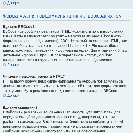
Догори
Форматування повідомлень та типи створюваних тем
Що таке BBCode?
BBCode - це особлива реалізація HTML, можливість його використання
визначається адміністратором (також ви можете вимкнути його в кожній
формі написання повідомлення). BBCode схожий по стилю на HTML, але
його теги беруться в квадратні дужки [ і ], а не в < і >. Він надає більш
широкі можливості виведення інформації на екран. Для отримання більш
детальної інформації про BBCode перегляньте інструкцію з його
використання, яка доступна з сторінки написання повідомлення.
Догори
Чи можу я використовувати HTML?
Ні. На цьому форумі неможливе написання та обробка повідомлень за
допомогою коду HTML. Більшість можливостей HTML для форматування
тексту може бути реалізована за допомогою використання BBCode.
Догори
Що таке смайлики?
Смайлики - це маленькі зображення, які можуть бути використані для
передачі емоцій за допомогою короткого коду, наприклад, :) означає
радість, :( означає сум. Весь список смайликів можна побачити в формі
написання повідомлення. Намагайтесь не зловживати використанням
смайликів, вони можуть швидко зробити ваше повідомлення