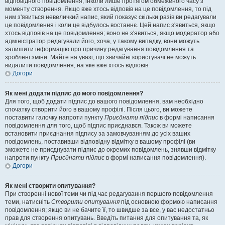
відповідного повідомлення, інколи лише протягом обмеженого часу з
моменту створення. Якщо вже хтось відповів на це повідомлення, то під
ним з'явиться невеличкий напис, який показує скільки разів ви редагували
це повідомлення і коли це відбулось востаннє. Цей напис з'явиться, якщо
хтось відповів на це повідомлення; воно не з'явиться, якщо модератор або
адміністратор редагували його, хоча, у такому випадку, вони можуть
залишити інформацію про причину редагування повідомлення та
зроблені зміни. Майте на увазі, що звичайні користувачі не можуть
видалити повідомлення, на яке вже хтось відповів.
Догори
Як мені додати підпис до мого повідомлення?
Для того, щоб додати підпис до вашого повідомлення, вам необхідно
спочатку створити його в вашому профілі. Після цього, ви можете
поставити галочку напроти пункту
Приєднати підпис
в формі написання
повідомлення для того, щоб підпис приєднався. Також ви можете
встановити приєднання підпису за замовчуванням до усіх ваших
повідомлень, поставивши відповідну відмітку в вашому профілі (ви
зможете не приєднувати підпис до окремих повідомлень, знявши відмітку
напроти пункту
Приєднати підпис
в формі написання повідомлення).
Догори
Як мені створити опитування?
При створенні нової теми чи під час редагування першого повідомлення
теми, натисніть
Створити опитування
під основною формою написання
повідомлення; якщо ви не бачите її, то швидше за все, у вас недостатньо
прав для створення опитувань. Введіть питання для опитування та, як