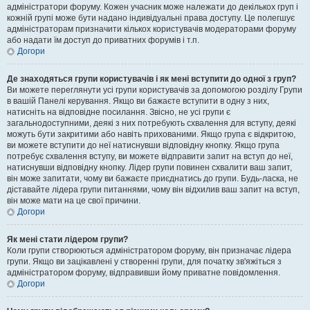
адміністратори форуму. Кожен учасник може належати до декількох груп і
кожній групі може бути надано індивідуальні права доступу. Це полегшує
адміністраторам призначити кількох користувачів модераторами форуму
або надати їм доступ до приватних форумів і т.п.
Догори
Де знаходяться групи користувачів і як мені вступити до одної з груп?
Ви можете переглянути усі групи користувачів за допомогою розділу Групи
в вашій Панелі керування. Якщо ви бажаєте вступити в одну з них,
натисніть на відповідне посилання. Звісно, не усі групи є
загальнодоступними, деякі з них потребують схвалення для вступу, деякі
можуть бути закритими або навіть прихованими. Якщо група є відкритою,
ви можете вступити до неї натиснувши відповідну кнопку. Якщо група
потребує схвалення вступу, ви можете відправити запит на вступ до неї,
натиснувши відповідну кнопку. Лідер групи повинен схвалити ваш запит,
він може запитати, чому ви бажаєте приєднатись до групи. Будь-ласка, не
діставайте лідера групи питаннями, чому він відхилив ваш запит на вступ,
він може мати на це свої причини.
Догори
Як мені стати лідером групи?
Коли групи створюються адміністратором форуму, він призначає лідера
групи. Якщо ви зацікавлені у створенні групи, для початку зв'яжіться з
адміністратором форуму, відправивши йому приватне повідомлення.
Догори