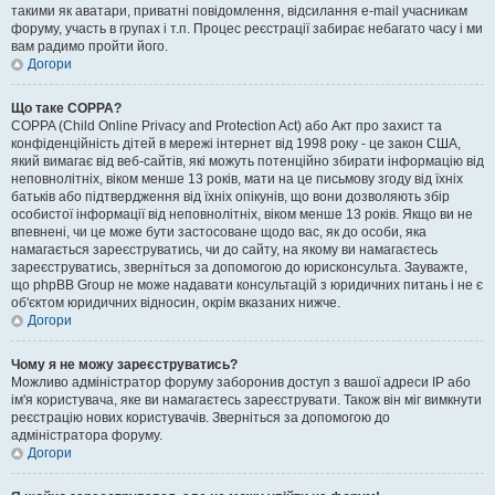
такими як аватари, приватні повідомлення, відсилання e-mail учасникам
форуму, участь в групах і т.п. Процес реєстрації забирає небагато часу і ми
вам радимо пройти його.
Догори
Що таке COPPA?
COPPA (Child Online Privacy and Protection Act) або Акт про захист та
конфіденційність дітей в мережі інтернет від 1998 року - це закон США,
який вимагає від веб-сайтів, які можуть потенційно збирати інформацію від
неповнолітніх, віком менше 13 років, мати на це письмову згоду від їхніх
батьків або підтвердження від їхніх опікунів, що вони дозволяють збір
особистої інформації від неповнолітніх, віком менше 13 років. Якщо ви не
впевнені, чи це може бути застосоване щодо вас, як до особи, яка
намагається зареєструватись, чи до сайту, на якому ви намагаєтесь
зареєструватись, зверніться за допомогою до юрисконсульта. Зауважте,
що phpBB Group не може надавати консультацій з юридичних питань і не є
об'єктом юридичних відносин, окрім вказаних нижче.
Догори
Чому я не можу зареєструватись?
Можливо адміністратор форуму заборонив доступ з вашої адреси IP або
ім'я користувача, яке ви намагаєтесь зареєструвати. Також він міг вимкнути
реєстрацію нових користувачів. Зверніться за допомогою до
адміністратора форуму.
Догори