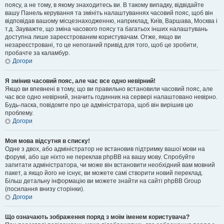
поясу, а не тому, в якому знаходитесь ви. В такому випадку, відвідайте
вашу Панель керування та змініть налаштуваннях часовий пояс, щоб він
відповідав вашому місцезнаходженню, наприклад, Київ, Варшава, Москва і
т.д. Зауважте, що зміна часового поясу та багатьох інших налаштувань
доступна лише зареєстрованим користувачам. Отже, якщо ви
незареєстровані, то це непоганий привід для того, щоб це зробити,
пробачте за каламбур.
Догори
Я змінив часовий пояс, але час все одно невірний!
Якщо ви впевнені в тому, що ви правильно встановили часовий пояс, але
час все одно невірний, значить годинник на сервері налаштовано невірно.
Будь-ласка, повідомте про це адміністратора, щоб він вирішив цю
проблему.
Догори
Моя мова відсутня в списку!
Одне з двох, або адміністратор не встановив підтримку вашої мови на
форумі, або ще ніхто не переклав phpBB на вашу мову. Спробуйте
запитати адміністратора, чи може він встановити необхідний вам мовний
пакет, а якщо його не існує, ви можете самі створити новий переклад.
Більш детальну інформацію ви можете знайти на сайті phpBB Group
(посилання внизу сторінки).
Догори
Що означають зображення поряд з моїм іменем користувача?