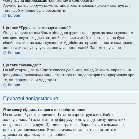
Чому групи відображаються різними кольорами?
Адміністратор форуму може встановлювати кольори учасникам груп для
того, щоб їх легше було розрізняти.
Догори
Що таке “Група за замовчуванням”?
Якщо ви є учасником більш ніж одної групи, ваша група за замовчуванням
використовується для того, щоб визначити який колір та звання буде
відображатись за замовчуванням. Адміністратор може надати вам право
змінювати вашу групу за замовчуванням в вашій Панелі керування.
Догори
Що таке “Команда”?
На цій сторінці ви знайдете список учасників, які здійснюють управління
форумами, включаючи адміністраторів та модераторів та інформацію про
те, які форуми вони модерують.
Догори
Приватні повідомлення
Я не можу відсилати приватні повідомлення!
На це може бути три причини: 1) ви не зареєструвались і/або не
залогувались; 2) адміністратор форуму вимкнув підтримку приватних
повідомлень на форумі; 3) адміністратор заборонив вам відсилання
приватних повідомлень. Якщо причина остання, то запитайте в
адміністратора, чому він це зробив.