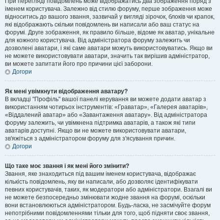
При перегляді повідомлень може відображатись два зображення поряд з
іменем користувача. Залежно від стилю форуму, перше зображення може
відноситись до вашого звання, зазвичай у вигляді зірочок, блоків чи крапок,
які відображають скільки повідомлень ви написали або ваш статус на
форумі. Друге зображення, як правило більше, відоме як аватар, унікальне
для кожного користувача. Від адміністратора форуму залежить чи
дозволені аватари, і які саме аватари можуть використовуватись. Якщо ви
не можете використовувати аватари, значить так вирішив адміністратор,
ви можете запитати його про причини цієї заборони.
Догори
Як мені увімкнути відображення аватару?
В вкладці "Профіль" вашої панелі керування ви можете додати аватар з
використанням чотирьох інструментів: «Граватар», «Галерея аватарів»,
«Віддалений аватар» або «Завантаження аватару». Від адміністратора
форуму залежить, чи увімкнена підтримка аватарів, а також які типи
аватарів доступні. Якщо ви не можете використовувати аватари,
зв'яжіться з адміністратором форуму для з'ясування причин.
Догори
Що таке моє звання і як мені його змінити?
Звання, яке знаходиться під вашим іменем користувача, відображає
кількість повідомлень, яку ви написали, або дозволяє ідентифікувати
певних користувачів, таких, як модератори або адміністратори. Взагалі ви
не можете безпосередньо змінювати жодне звання на форумі, оскільки
вони встановлюються адміністратором. Будь-ласка, не засмічуйте форум
непотрібними повідомленнями тільки для того, щоб підняти своє звання,