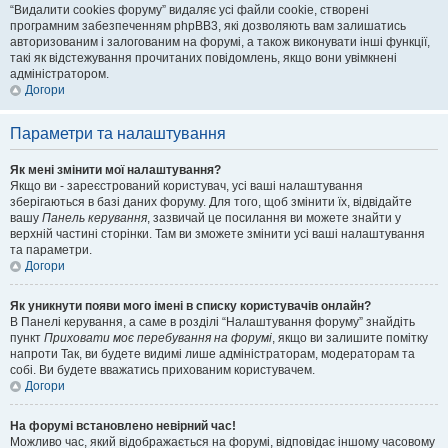
“Видалити cookies форуму” видаляє усі файли cookie, створені
програмним забезпеченням phpBB3, які дозволяють вам залишатись
авторизованим і залогованим на форумі, а також виконувати інші функції,
такі як відстежування прочитаних повідомлень, якщо вони увімкнені
адміністратором.
Догори
Параметри та налаштування
Як мені змінити мої налаштування?
Якщо ви - зареєстрований користувач, усі ваші налаштування
зберігаються в базі даних форуму. Для того, щоб змінити їх, відвідайте
вашу
Панель керування
, зазвичай це посилання ви можете знайти у
верхній частині сторінки. Там ви зможете змінити усі ваші налаштування
та параметри.
Догори
Як уникнути появи мого імені в списку користувачів онлайн?
В Панелі керування, а саме в розділі “Налаштування форуму” знайдіть
пункт
Приховати моє перебування на форумі
, якщо ви залишите помітку
напроти
Так
, ви будете видимі лише адміністраторам, модераторам та
собі. Ви будете вважатись прихованим користувачем.
Догори
На форумі встановлено невірний час!
Можливо час, який відображається на форумі, відповідає іншому часовому