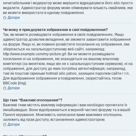
нечитабельним і модератор може вирішити відредагувати його або просто
видалити. Адміністратор форуму може обмежувати кількість смайликів, яке
ви можете використати в одному повідомленні.
Догори
Чи можу я приєднувати зображення в свої повідомлення?
Так, ви можете розміщувати зображення в своїх повідомленнях. Якщо
адміністратор дозволив вкладення, ви зможете завантажити зображення
на форум. Якщо ні, ви повинні розмістити посилання на зображення, яке
зберігається на загальнодоступному веб-сайті, наприклад:
http://www.example.com/my-picture.gif. Ви не можете розміщувати
посилання ні на зображення, які знаходяться на вашому власному
комп'ютері (за винятком, якщо він не є загальнодоступним сервером), ні на
зображення, для доступу до яких потрібна автентифікація, наприклад,
такі як поштові скриньки hotmail або yahoo, захищені паролем сайти і т.п..
Для відображення зображення в повідомленні, скористайтесь тегом
BBCode [img].
Догори
Що таке “Важливі оголошення”?
Важливі теми містять важливу інформацію і вам необхідно прочитати їх
якнайшвидше. Вони відображаються в верхній частині форуму та в вашій
Панелі керування. Можливість написання вами важливих оголошень
залежить від прав доступу, встановлених адміністратором.
Догори