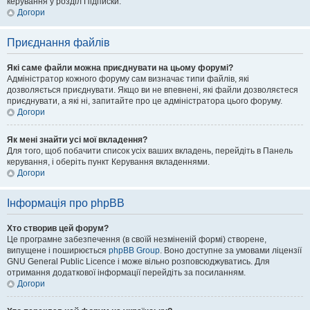
керування у розділ Підписки.
Догори
Приєднання файлів
Які саме файли можна приєднувати на цьому форумі?
Адміністратор кожного форуму сам визначає типи файлів, які
дозволяється приєднувати. Якщо ви не впевнені, які файли дозволяєтеся
приєднувати, а які ні, запитайте про це адміністратора цього форуму.
Догори
Як мені знайти усі мої вкладення?
Для того, щоб побачити список усіх ваших вкладень, перейдіть в Панель
керування, і оберіть пункт Керування вкладеннями.
Догори
Інформація про phpBB
Хто створив цей форум?
Це програмне забезпечення (в своїй незміненій формі) створене,
випущене і поширюється
phpBB Group
. Воно доступне за умовами ліцензії
GNU General Public Licence і може вільно розповсюджуватись. Для
отримання додаткової інформації перейдіть за посиланням.
Догори