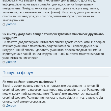
відображатись в вашій Панелі керування для швидкого доступу до
інформації, чи вони зараз онлайн і для відсилання їм приватних
повідомлень. Повідомлення від цих користувачів можуть виділятись,
залежно від встановленого стилю (теми). Якщо ви додали учасника в
список ваших недругів, усі його повідомлення буде приховано за
замовчуванням.
Догори
Як я можу додавати / видаляти користувачів в мій список друзів або
недругів?
Ви можете додавати учасників в свої списки двома способами. В профілі
кожного учасника є можливість додати його в ваш список друзів або
недругів. Інший спосіб - додавати учасників, просто вводячи їхні імена
користувача в вашій Панелі керування. В ній ви також можете видаляти
учасників з ваших списків.
Догори
Пошук на форумі
Як мені здійснити пошук на форумі?
Введіть умови пошуку в поле для пошуку, яке розміщене на головній
сторінці форуму та на сторінках перегляду форумів та тем. Розширений
пошук доступний за посиланням “Пошук”, яке знаходиться на кожній
сторінці форуму. Розміщення посилань може відрізнятись, залежно від
стилю, який використовується.
Догори