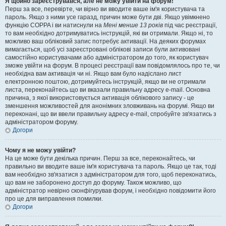
Я щойно зареєструвався, але не можу увійти на форум!
Перш за все, перевірте, чи вірно ви вводите ваше ім'я користувача та
пароль. Якщо з ними усе гаразд, причин може бути дві. Якщо увімкнено
функцію COPPA і ви натиснули на
Мені менше 13 років
під час реєстрації,
то вам необхідно дотримуватись інструкцій, які ви отримали. Якщо ні, то
можливо ваш обліковий запис потребує активації. На деяких форумах
вимагається, щоб усі зареєстровані облікові записи були активовані
самостійно користувачами або адміністратором до того, як користувач
зможе увійти на форум. В процесі реєстрації вам повідомлялось про те, чи
необхідна вам активація чи ні. Якщо вам було надіслано лист
електронною поштою, дотримуйтесь інструкцій, якщо ви не отримали
листа, переконайтесь що ви вказали правильну адресу e-mail. Основна
причина, з якої використовується активація облікового запису - це
зменшення можливостей для анонімних зловживань на форумі. Якщо ви
переконані, що ви ввели правильну адресу e-mail, спробуйте зв'язатись з
адміністратором форуму.
Догори
Чому я не можу увійти?
На це може бути декілька причин. Перш за все, переконайтесь, чи
правильно ви вводите ваше ім'я користувача та пароль. Якщо це так, тоді
вам необхідно зв'язатися з адміністратором для того, щоб переконатись,
що вам не заборонено доступ до форуму. Також можливо, що
адміністратор невірно сконфігурував форум, і необхідно повідомити його
про це для виправлення помилки.
Догори