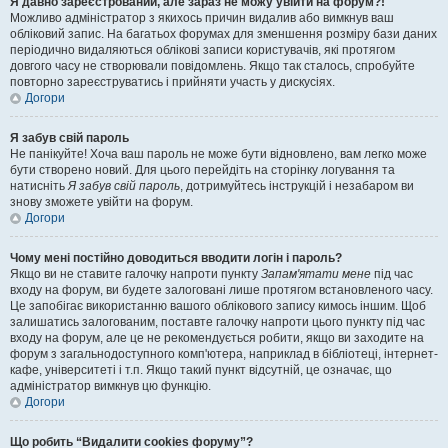
Я давно зареєстрований, але зараз не можу увійти на форум?!
Можливо адміністратор з якихось причин видалив або вимкнув ваш
обліковий запис. На багатьох форумах для зменшення розміру бази даних
періодично видаляються облікові записи користувачів, які протягом
довгого часу не створювали повідомлень. Якщо так сталось, спробуйте
повторно зареєструватись і прийняти участь у дискусіях.
Догори
Я забув свій пароль
Не панікуйте! Хоча ваш пароль не може бути відновлено, вам легко може
бути створено новий. Для цього перейдіть на сторінку логування та
натисніть
Я забув свій пароль
, дотримуйтесь інструкцій і незабаром ви
знову зможете увійти на форум.
Догори
Чому мені постійно доводиться вводити логін і пароль?
Якщо ви не ставите галочку напроти пункту
Запам'ятати мене
під час
входу на форум, ви будете залоговані лише протягом встановленого часу.
Це запобігає використанню вашого облікового запису кимось іншим. Щоб
залишатись залогованим, поставте галочку напроти цього пункту під час
входу на форум, але це не рекомендується робити, якщо ви заходите на
форум з загальнодоступного комп'ютера, наприклад в бібліотеці, інтернет-
кафе, університеті і т.п. Якщо такий пункт відсутній, це означає, що
адміністратор вимкнув цю функцію.
Догори
Що робить “Видалити cookies форуму”?