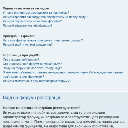
Підписка на теми та закладки
У чому різниця між закладками та підпискою?
Як мені зробити закладку або підписатись на певну тему?
Як мені підписатись на певний форуми?
Як мені відмовитись від підписки?
Приєднання файлів
Які саме файли можна приєднувати на цьому форумі?
Як мені знайти усі мої вкладення?
Інформація про phpBB
Хто створив цей форум?
Хто переклав цей форум на українську?
Чому на форумі немає такої-то функції?
З ким мені зв'язатись з питань некоректного використання і/або юридичних питань,
пов'язаних з цим форумом?
Як мені зв'язатись з адміністратором форуму?
Вхід на форум і реєстрація
Навіщо мені взагалі потрібно реєструватися?
Ви можете цього і не робити, все залежить від того, як вирішив
адміністратор форуму, чи потрібно вам реєструватись для розміщення
повідомлень, чи ні. Проте, реєстрація надає вам можливість користуватись
додатковими функціями, які недоступні для анонімних користувачів,