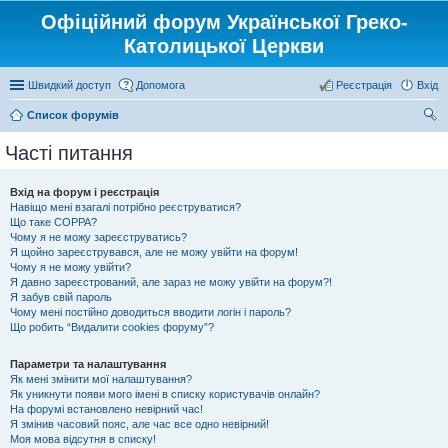
Офіційний форум Української Греко-
Католицької Церкви
Швидкий доступ
Допомога
Реєстрація
Вхід
Список форумів
ош
Часті питання
ук
Вхід на форум і реєстрація
Навіщо мені взагалі потрібно реєструватися?
Що таке COPPA?
Чому я не можу зареєструватись?
Я щойно зареєструвався, але не можу увійти на форум!
Чому я не можу увійти?
Я давно зареєстрований, але зараз не можу увійти на форум?!
Я забув свій пароль
Чому мені постійно доводиться вводити логін і пароль?
Що робить “Видалити cookies форуму”?
Параметри та налаштування
Як мені змінити мої налаштування?
Як уникнути появи мого імені в списку користувачів онлайн?
На форумі встановлено невірний час!
Я змінив часовий пояс, але час все одно невірний!
Моя мова відсутня в списку!