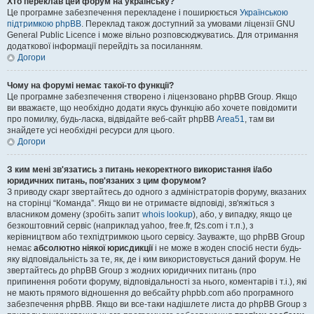
Хто переклав цей форум на українську?
Це програмне забезпечення перекладене і поширюється
Українською
підтримкою phpBB
. Переклад також доступний за умовами ліцензії GNU
General Public Licence і може вільно розповсюджуватись. Для отримання
додаткової інформації перейдіть за посиланням.
Догори
Чому на форумі немає такої-то функції?
Це програмне забезпечення створено і ліцензовано phpBB Group. Якщо
ви вважаєте, що необхідно додати якусь функцію або хочете повідомити
про помилку, будь-ласка, відвідайте веб-сайт phpBB
Area51
, там ви
знайдете усі необхідні ресурси для цього.
Догори
З ким мені зв'язатись з питань некоректного використання і/або
юридичних питань, пов'язаних з цим форумом?
З приводу скарг звертайтесь до одного з адміністраторів форуму, вказаних
на сторінці “Команда”. Якщо ви не отримаєте відповіді, зв'яжіться з
власником домену (зробіть запит
whois lookup
), або, у випадку, якщо це
безкоштовний сервіс (наприклад yahoo, free.fr, f2s.com і т.п.), з
керівництвом або техпідтримкою цього сервісу. Зауважте, що phpBB Group
немає
абсолютно ніякої юрисдикції
і не може в жоден спосіб нести будь-
яку відповідальність за те, як, де і ким використовується даний форум. Не
звертайтесь до phpBB Group з жодних юридичних питань (про
припинення роботи форуму, відповідальності за нього, коментарів і т.і.), які
не мають прямого відношення до вебсайту phpbb.com або програмного
забезпечення phpBB. Якщо ви все-таки надішлете листа до phpBB Group з