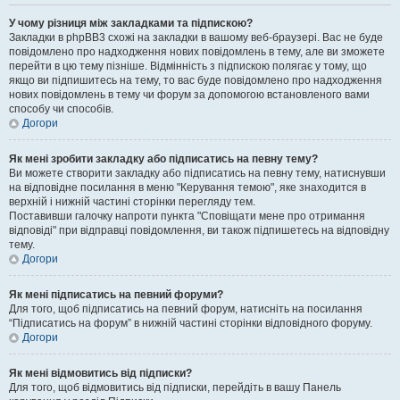
У чому різниця між закладками та підпискою?
Закладки в phpBB3 схожі на закладки в вашому веб-браузері. Вас не буде
повідомлено про надходження нових повідомлень в тему, але ви зможете
перейти в цю тему пізніше. Відмінність з підпискою полягає у тому, що
якщо ви підпишитесь на тему, то вас буде повідомлено про надходження
нових повідомлень в тему чи форум за допомогою встановленого вами
способу чи способів.
Догори
Як мені зробити закладку або підписатись на певну тему?
Ви можете створити закладку або підписатись на певну тему, натиснувши
на відповідне посилання в меню "Керування темою", яке знаходится в
верхній і нижній частині сторінки перегляду тем.
Поставивши галочку напроти пункта "Сповіщати мене про отримання
відповіді" при відправці повідомлення, ви також підпишетесь на відповідну
тему.
Догори
Як мені підписатись на певний форуми?
Для того, щоб підписатись на певний форум, натисніть на посилання
“Підписатись на форум” в нижній частині сторінки відповідного форуму.
Догори
Як мені відмовитись від підписки?
Для того, щоб відмовитись від підписки, перейдіть в вашу Панель