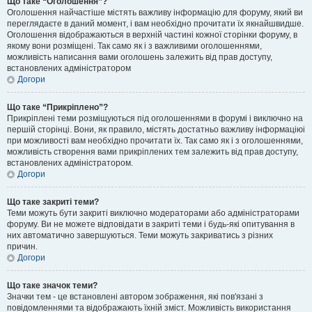
Що таке “Оголошення”?
Оголошення найчастіше містять важливу інформацію для форуму, який ви
переглядаєте в даний момент, і вам необхідно прочитати їх якнайшвидше.
Оголошення відображаються в верхній частині кожної сторінки форуму, в
якому вони розміщені. Так само як і з важливими оголошеннями,
можливість написання вами оголошень залежить від прав доступу,
встановлених адміністратором
Догори
Що таке “Прикріплено”?
Прикріплені теми розміщуються під оголошеннями в форумі і виключно на
першій сторінці. Вони, як правило, містять достатньо важливу інформаціюі
при можливості вам необхідно прочитати їх. Так само як і з оголошеннями,
можливість створення вами прикріплених тем залежить від прав доступу,
встановлених адміністратором.
Догори
Що таке закриті теми?
Теми можуть бути закриті виключно модераторами або адміністраторами
форуму. Ви не можете відповідати в закриті теми і будь-які опитування в
них автоматично завершуються. Теми можуть закриватись з різних
причин.
Догори
Що таке значок теми?
Значки тем - це встановлені автором зображення, які пов'язані з
повідомленнями та відображають їхній зміст. Можливість використання