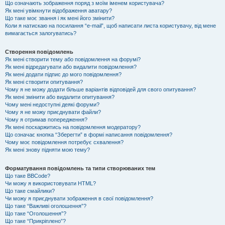
Що означають зображення поряд з моїм іменем користувача?
Як мені увімкнути відображення аватару?
Що таке моє звання і як мені його змінити?
Коли я натискаю на посилання “e-mail”, щоб написати листа користувачу, від мене
вимагається залогуватись?
Створення повідомлень
Як мені створити тему або повідомлення на форумі?
Як мені відредагувати або видалити повідомлення?
Як мені додати підпис до мого повідомлення?
Як мені створити опитування?
Чому я не можу додати більше варіантів відповідей для свого опитування?
Як мені змінити або видалити опитування?
Чому мені недоступні деякі форуми?
Чому я не можу приєднувати файли?
Чому я отримав попередження?
Як мені поскаржитись на повідомлення модератору?
Що означає кнопка “Зберегти” в формі написання повідомлення?
Чому моє повідомлення потребує схвалення?
Як мені знову підняти мою тему?
Форматування повідомлень та типи створюваних тем
Що таке BBCode?
Чи можу я використовувати HTML?
Що таке смайлики?
Чи можу я приєднувати зображення в свої повідомлення?
Що таке “Важливі оголошення”?
Що таке “Оголошення”?
Що таке “Прикріплено”?