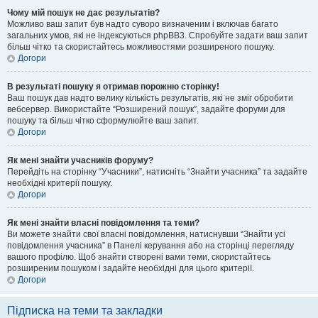
Чому мій пошук не дає результатів?
Можливо ваш запит був надто суворо визначеним і включав багато
загальних умов, які не індексуються phpBB3. Спробуйте задати ваш запит
більш чітко та скористайтесь можливостями розширеного пошуку.
Догори
В результаті пошуку я отримав порожню сторінку!
Ваш пошук дав надто велику кількість результатів, які не зміг обробити
вебсервер. Використайте “Розширений пошук”, задайте форуми для
пошуку та більш чітко сформулюйте ваш запит.
Догори
Як мені знайти учасників форуму?
Перейдіть на сторінку “Учасники”, натисніть “Знайти учасника” та задайте
необхідні критерії пошуку.
Догори
Як мені знайти власні повідомлення та теми?
Ви можете знайти свої власні повідомлення, натиснувши “Знайти усі
повідомлення учасника” в Панелі керування або на сторінці перегляду
вашого профілю. Щоб знайти створені вами теми, скористайтесь
розширеним пошуком і задайте необхідні для цього критерії.
Догори
Підписка на теми та закладки