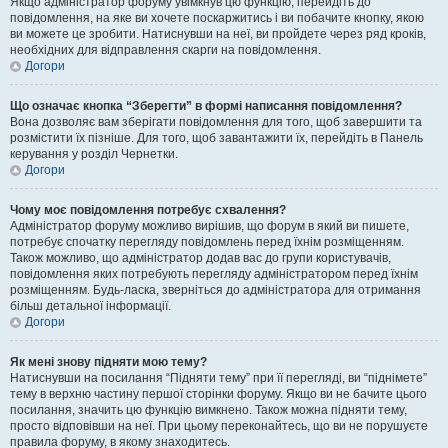
Якщо адміністратор форуму увімкнув цю функцію, перейдіть до
повідомлення, на яке ви хочете поскаржитись і ви побачите кнопку, якою
ви можете це зробити. Натиснувши на неї, ви пройдете через ряд кроків,
необхідних для відправлення скарги на повідомлення.
Догори
Що означає кнопка “Зберегти” в формі написання повідомлення?
Вона дозволяє вам зберігати повідомлення для того, щоб завершити та
розмістити їх пізніше. Для того, щоб завантажити їх, перейдіть в Панель
керування у розділ Чернетки.
Догори
Чому моє повідомлення потребує схвалення?
Адміністратор форуму можливо вирішив, що форум в який ви пишете,
потребує спочатку перегляду повідомлень перед їхнім розміщенням.
Також можливо, що адміністратор додав вас до групи користувачів,
повідомлення яких потребують перегляду адміністратором перед їхнім
розміщенням. Будь-ласка, зверніться до адміністратора для отримання
більш детальної інформації.
Догори
Як мені знову підняти мою тему?
Натиснувши на посилання “Підняти тему” при її перегляді, ви “піднімете”
тему в верхню частину першої сторінки форуму. Якщо ви не бачите цього
посилання, значить цю функцію вимкнено. Також можна підняти тему,
просто відповівши на неї. При цьому переконайтесь, що ви не порушуєте
правила форуму, в якому знаходитесь.