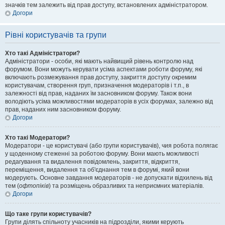
значків тем залежить від прав доступу, встановлених адміністратором.
Догори
Рівні користувачів та групи
Хто такі Адміністратори?
Адміністратори - особи, які мають найвищий рівень контролю над
форумом. Вони можуть керувати усіма аспектами роботи форуму, які
включають розмежування прав доступу, закриття доступу окремим
користувачам, створення груп, призначення модераторів і т.п., в
залежності від прав, наданих їм засновником форуму. Також вони
володіють усіма можливостями модераторів в усіх форумах, залежно від
прав, наданих ним засновником форуму.
Догори
Хто такі Модератори?
Модератори - це користувачі (або групи користувачів), чия робота полягає
у щоденному стеженні за роботою форуму. Вони мають можливості
редагування та видалення повідомлень, закриття, відкриття,
переміщення, видалення та об'єднання тем в форумі, який вони
модерують. Основне завдання модераторів - не допускати відхилень від
тем (
офтопіків
) та розміщень образливих та неприємних матеріалів.
Догори
Що таке групи користувачів?
Групи ділять спільноту учасників на підрозділи, якими керують