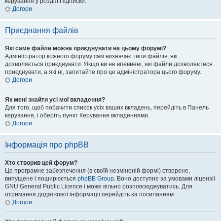
керування у розділ Підписки.
Догори
Приєднання файлів
Які саме файли можна приєднувати на цьому форумі?
Адміністратор кожного форуму сам визначає типи файлів, які
дозволяється приєднувати. Якщо ви не впевнені, які файли дозволяєтеся
приєднувати, а які ні, запитайте про це адміністратора цього форуму.
Догори
Як мені знайти усі мої вкладення?
Для того, щоб побачити список усіх ваших вкладень, перейдіть в Панель
керування, і оберіть пункт Керування вкладеннями.
Догори
Інформація про phpBB
Хто створив цей форум?
Це програмне забезпечення (в своїй незміненій формі) створене,
випущене і поширюється
phpBB Group
. Воно доступне за умовами ліцензії
GNU General Public Licence і може вільно розповсюджуватись. Для
отримання додаткової інформації перейдіть за посиланням.
Догори