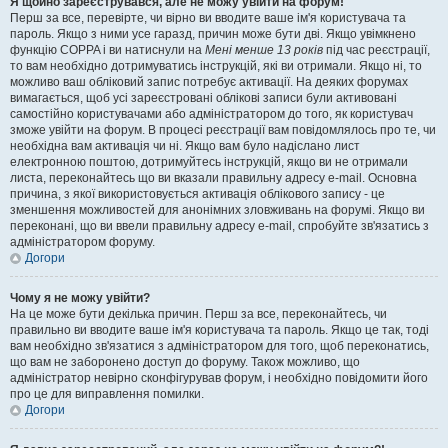
Я щойно зареєструвався, але не можу увійти на форум!
Перш за все, перевірте, чи вірно ви вводите ваше ім'я користувача та
пароль. Якщо з ними усе гаразд, причин може бути дві. Якщо увімкнено
функцію COPPA і ви натиснули на
Мені менше 13 років
під час реєстрації,
то вам необхідно дотримуватись інструкцій, які ви отримали. Якщо ні, то
можливо ваш обліковий запис потребує активації. На деяких форумах
вимагається, щоб усі зареєстровані облікові записи були активовані
самостійно користувачами або адміністратором до того, як користувач
зможе увійти на форум. В процесі реєстрації вам повідомлялось про те, чи
необхідна вам активація чи ні. Якщо вам було надіслано лист
електронною поштою, дотримуйтесь інструкцій, якщо ви не отримали
листа, переконайтесь що ви вказали правильну адресу e-mail. Основна
причина, з якої використовується активація облікового запису - це
зменшення можливостей для анонімних зловживань на форумі. Якщо ви
переконані, що ви ввели правильну адресу e-mail, спробуйте зв'язатись з
адміністратором форуму.
Догори
Чому я не можу увійти?
На це може бути декілька причин. Перш за все, переконайтесь, чи
правильно ви вводите ваше ім'я користувача та пароль. Якщо це так, тоді
вам необхідно зв'язатися з адміністратором для того, щоб переконатись,
що вам не заборонено доступ до форуму. Також можливо, що
адміністратор невірно сконфігурував форум, і необхідно повідомити його
про це для виправлення помилки.
Догори