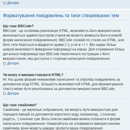
Догори
Форматування повідомлень та типи створюваних тем
Що таке BBCode?
BBCode - це особлива реалізація HTML, можливість його використання
визначається адміністратором (також ви можете вимкнути його в кожній
формі написання повідомлення). BBCode схожий по стилю на HTML, але
його теги беруться в квадратні дужки [ і ], а не в < і >. Він надає більш
широкі можливості виведення інформації на екран. Для отримання більш
детальної інформації про BBCode перегляньте інструкцію з його
використання, яка доступна з сторінки написання повідомлення.
Догори
Чи можу я використовувати HTML?
Ні. На цьому форумі неможливе написання та обробка повідомлень за
допомогою коду HTML. Більшість можливостей HTML для форматування
тексту може бути реалізована за допомогою використання BBCode.
Догори
Що таке смайлики?
Смайлики - це маленькі зображення, які можуть бути використані для
передачі емоцій за допомогою короткого коду, наприклад, :) означає
радість, :( означає сум. Весь список смайликів можна побачити в формі
написання повідомлення. Намагайтесь не зловживати використанням
смайликів, вони можуть швидко зробити ваше повідомлення