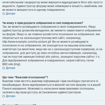
нечитабельним і модератор може вирішити відредагувати його або просто
видалити. Адміністратор форуму може обмежувати кількість смайликів, яке
ви можете використати в одному повідомленні.
Догори
Чи можу я приєднувати зображення в свої повідомлення?
Так, ви можете розміщувати зображення в своїх повідомленнях. Якщо
адміністратор дозволив вкладення, ви зможете завантажити зображення
на форум. Якщо ні, ви повинні розмістити посилання на зображення, яке
зберігається на загальнодоступному веб-сайті, наприклад:
http://www.example.com/my-picture.gif. Ви не можете розміщувати
посилання ні на зображення, які знаходяться на вашому власному
комп'ютері (за винятком, якщо він не є загальнодоступним сервером), ні на
зображення, для доступу до яких потрібна автентифікація, наприклад,
такі як поштові скриньки hotmail або yahoo, захищені паролем сайти і т.п..
Для відображення зображення в повідомленні, скористайтесь тегом
BBCode [img].
Догори
Що таке “Важливі оголошення”?
Важливі теми містять важливу інформацію і вам необхідно прочитати їх
якнайшвидше. Вони відображаються в верхній частині форуму та в вашій
Панелі керування. Можливість написання вами важливих оголошень
залежить від прав доступу, встановлених адміністратором.
Догори