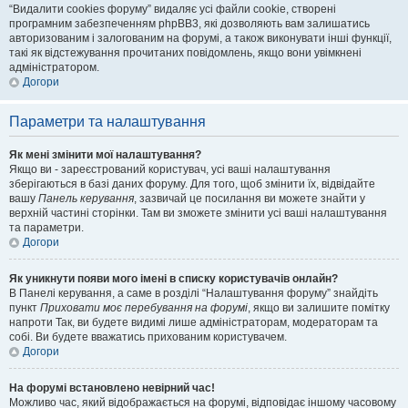
“Видалити cookies форуму” видаляє усі файли cookie, створені
програмним забезпеченням phpBB3, які дозволяють вам залишатись
авторизованим і залогованим на форумі, а також виконувати інші функції,
такі як відстежування прочитаних повідомлень, якщо вони увімкнені
адміністратором.
Догори
Параметри та налаштування
Як мені змінити мої налаштування?
Якщо ви - зареєстрований користувач, усі ваші налаштування
зберігаються в базі даних форуму. Для того, щоб змінити їх, відвідайте
вашу
Панель керування
, зазвичай це посилання ви можете знайти у
верхній частині сторінки. Там ви зможете змінити усі ваші налаштування
та параметри.
Догори
Як уникнути появи мого імені в списку користувачів онлайн?
В Панелі керування, а саме в розділі “Налаштування форуму” знайдіть
пункт
Приховати моє перебування на форумі
, якщо ви залишите помітку
напроти
Так
, ви будете видимі лише адміністраторам, модераторам та
собі. Ви будете вважатись прихованим користувачем.
Догори
На форумі встановлено невірний час!
Можливо час, який відображається на форумі, відповідає іншому часовому