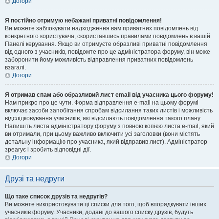
Догори
Я постійно отримую небажані приватні повідомлення!
Ви можете заблокувати надходження вам приватних повідомлень від
конкретного користувача, скориставшись правилами повідомлень в вашій
Панелі керування. Якщо ви отримуєте образливі приватні повідомлення
від одного з учасників, повідомте про це адміністратора форуму, він може
заборонити йому можливість відправлення приватних повідомлень
взагалі.
Догори
Я отримав спам або образливий лист email від учасника цього форуму!
Нам прикро про це чути. Форма відправлення e-mail на цьому форумі
включає засоби запобігання спробам відсилання таких листів і можливість
відслідковування учасників, які відсилають повідомлення такого плану.
Напишіть листа адміністратору форуму з повною копією листа e-mail, який
ви отримали, при цьому важливо включити усі заголовки (вони містять
детальну інформацію про учасника, який відправив лист). Адміністратор
зреагує і зробить відповідні дії.
Догори
Друзі та недруги
Що таке список друзів та недругів?
Ви можете використовувати ці списки для того, щоб впорядкувати інших
учасників форуму. Учасники, додані до вашого списку друзів, будуть