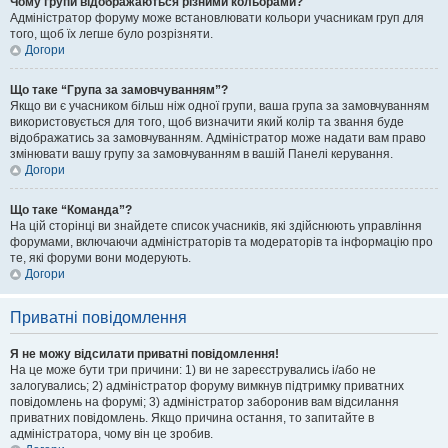
Чому групи відображаються різними кольорами?
Адміністратор форуму може встановлювати кольори учасникам груп для
того, щоб їх легше було розрізняти.
Догори
Що таке “Група за замовчуванням”?
Якщо ви є учасником більш ніж одної групи, ваша група за замовчуванням
використовується для того, щоб визначити який колір та звання буде
відображатись за замовчуванням. Адміністратор може надати вам право
змінювати вашу групу за замовчуванням в вашій Панелі керування.
Догори
Що таке “Команда”?
На цій сторінці ви знайдете список учасників, які здійснюють управління
форумами, включаючи адміністраторів та модераторів та інформацію про
те, які форуми вони модерують.
Догори
Приватні повідомлення
Я не можу відсилати приватні повідомлення!
На це може бути три причини: 1) ви не зареєструвались і/або не
залогувались; 2) адміністратор форуму вимкнув підтримку приватних
повідомлень на форумі; 3) адміністратор заборонив вам відсилання
приватних повідомлень. Якщо причина остання, то запитайте в
адміністратора, чому він це зробив.