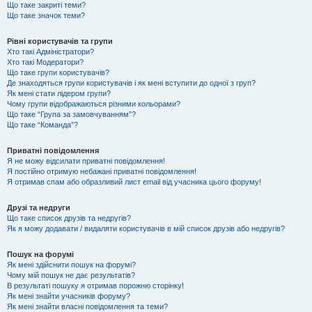
Що таке закриті теми?
Що таке значок теми?
Рівні користувачів та групи
Хто такі Адміністратори?
Хто такі Модератори?
Що таке групи користувачів?
Де знаходяться групи користувачів і як мені вступити до одної з груп?
Як мені стати лідером групи?
Чому групи відображаються різними кольорами?
Що таке “Група за замовчуванням”?
Що таке “Команда”?
Приватні повідомлення
Я не можу відсилати приватні повідомлення!
Я постійно отримую небажані приватні повідомлення!
Я отримав спам або образливий лист email від учасника цього форуму!
Друзі та недруги
Що таке список друзів та недругів?
Як я можу додавати / видаляти користувачів в мій список друзів або недругів?
Пошук на форумі
Як мені здійснити пошук на форумі?
Чому мій пошук не дає результатів?
В результаті пошуку я отримав порожню сторінку!
Як мені знайти учасників форуму?
Як мені знайти власні повідомлення та теми?