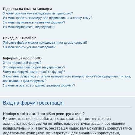
Підписка на теми та закладки
У чому різниця між закладками та підпискою?
Як мені зробити закладку або підписатись на певну тему?
Як мені підписатись на певний форуми?
Як мені відмовитись від підписки?
Приєднання файлів
Які саме файли можна приєднувати на цьому форумі?
Як мені знайти усі мої вкладення?
Інформація про phpBB
Хто створив цей форум?
Хто переклав цей форум на українську?
Чому на форумі немає такої-то функції?
З ким мені зв'язатись з питань некоректного використання і/або юридичних питань,
пов'язаних з цим форумом?
Як мені зв'язатись з адміністратором форуму?
Вхід на форум і реєстрація
Навіщо мені взагалі потрібно реєструватися?
Ви можете цього і не робити, все залежить від того, як вирішив
адміністратор форуму, чи потрібно вам реєструватись для розміщення
повідомлень, чи ні. Проте, реєстрація надає вам можливість користуватись
додатковими функціями, які недоступні для анонімних користувачів,