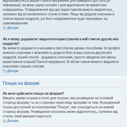
відображатись в вашій Панелі керування для швидкого доступу до
інформації, чи вони зараз онлайн і для відсилання їм приватних
повідомлень. Повідомлення від цих користувачів можуть виділятись,
залежно від встановленого стилю (теми). Якщо ви додали учасника в
список ваших недругів, усі його повідомлення буде приховано за
замовчуванням.
Догори
Як я можу додавати / видаляти користувачів в мій список друзів або
недругів?
Ви можете додавати учасників в свої списки двома способами. В профілі
кожного учасника є можливість додати його в ваш список друзів або
недругів. Інший спосіб - додавати учасників, просто вводячи їхні імена
користувача в вашій Панелі керування. В ній ви також можете видаляти
учасників з ваших списків.
Догори
Пошук на форумі
Як мені здійснити пошук на форумі?
Введіть умови пошуку в поле для пошуку, яке розміщене на головній
сторінці форуму та на сторінках перегляду форумів та тем. Розширений
пошук доступний за посиланням “Пошук”, яке знаходиться на кожній
сторінці форуму. Розміщення посилань може відрізнятись, залежно від
стилю, який використовується.
Догори