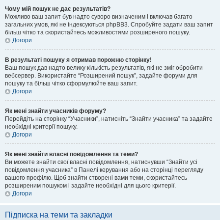
Чому мій пошук не дає результатів?
Можливо ваш запит був надто суворо визначеним і включав багато
загальних умов, які не індексуються phpBB3. Спробуйте задати ваш запит
більш чітко та скористайтесь можливостями розширеного пошуку.
Догори
В результаті пошуку я отримав порожню сторінку!
Ваш пошук дав надто велику кількість результатів, які не зміг обробити
вебсервер. Використайте “Розширений пошук”, задайте форуми для
пошуку та більш чітко сформулюйте ваш запит.
Догори
Як мені знайти учасників форуму?
Перейдіть на сторінку “Учасники”, натисніть “Знайти учасника” та задайте
необхідні критерії пошуку.
Догори
Як мені знайти власні повідомлення та теми?
Ви можете знайти свої власні повідомлення, натиснувши “Знайти усі
повідомлення учасника” в Панелі керування або на сторінці перегляду
вашого профілю. Щоб знайти створені вами теми, скористайтесь
розширеним пошуком і задайте необхідні для цього критерії.
Догори
Підписка на теми та закладки