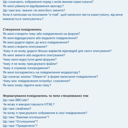
Що означають зображення поряд з моїм іменем користувача?
Як мені увімкнути відображення аватару?
Що таке моє звання і як мені його змінити?
Коли я натискаю на посилання “e-mail”, щоб написати листа користувачу, від мене
вимагається залогуватись?
Створення повідомлень
Як мені створити тему або повідомлення на форумі?
Як мені відредагувати або видалити повідомлення?
Як мені додати підпис до мого повідомлення?
Як мені створити опитування?
Чому я не можу додати більше варіантів відповідей для свого опитування?
Як мені змінити або видалити опитування?
Чому мені недоступні деякі форуми?
Чому я не можу приєднувати файли?
Чому я отримав попередження?
Як мені поскаржитись на повідомлення модератору?
Що означає кнопка “Зберегти” в формі написання повідомлення?
Чому моє повідомлення потребує схвалення?
Як мені знову підняти мою тему?
Форматування повідомлень та типи створюваних тем
Що таке BBCode?
Чи можу я використовувати HTML?
Що таке смайлики?
Чи можу я приєднувати зображення в свої повідомлення?
Що таке “Важливі оголошення”?
Що таке “Оголошення”?
Що таке “Прикріплено”?