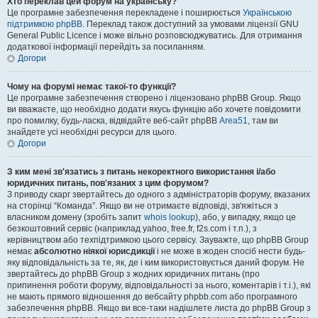
Хто переклав цей форум на українську?
Це програмне забезпечення перекладене і поширюється
Українською
підтримкою phpBB
. Переклад також доступний за умовами ліцензії GNU
General Public Licence і може вільно розповсюджуватись. Для отримання
додаткової інформації перейдіть за посиланням.
Догори
Чому на форумі немає такої-то функції?
Це програмне забезпечення створено і ліцензовано phpBB Group. Якщо
ви вважаєте, що необхідно додати якусь функцію або хочете повідомити
про помилку, будь-ласка, відвідайте веб-сайт phpBB
Area51
, там ви
знайдете усі необхідні ресурси для цього.
Догори
З ким мені зв'язатись з питань некоректного використання і/або
юридичних питань, пов'язаних з цим форумом?
З приводу скарг звертайтесь до одного з адміністраторів форуму, вказаних
на сторінці “Команда”. Якщо ви не отримаєте відповіді, зв'яжіться з
власником домену (зробіть запит
whois lookup
), або, у випадку, якщо це
безкоштовний сервіс (наприклад yahoo, free.fr, f2s.com і т.п.), з
керівництвом або техпідтримкою цього сервісу. Зауважте, що phpBB Group
немає
абсолютно ніякої юрисдикції
і не може в жоден спосіб нести будь-
яку відповідальність за те, як, де і ким використовується даний форум. Не
звертайтесь до phpBB Group з жодних юридичних питань (про
припинення роботи форуму, відповідальності за нього, коментарів і т.і.), які
не мають прямого відношення до вебсайту phpbb.com або програмного
забезпечення phpBB. Якщо ви все-таки надішлете листа до phpBB Group з