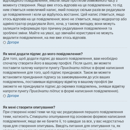
відповідного повідомлення, інколи лише протягом обмеженого часу з
моменту створення. Якщо вже хтось відповів на це повідомлення, то під
ним з'явиться невеличкий напис, який показує скільки разів ви редагували
це повідомлення і коли це відбулось востаннє. Цей напис з'явиться, якщо
хтось відповів на це повідомлення; воно не з'явиться, якщо модератор або
адміністратор редагували його, хоча, у такому випадку, вони можуть
залишити інформацію про причину редагування повідомлення та
зроблені зміни. Майте на увазі, що звичайні користувачі не можуть
видалити повідомлення, на яке вже хтось відповів.
Догори
Як мені додати підпис до мого повідомлення?
Для того, щоб додати підпис до вашого повідомлення, вам необхідно
спочатку створити його в вашому профілі. Після цього, ви можете
поставити галочку напроти пункту
Приєднати підпис
в формі написання
повідомлення для того, щоб підпис приєднався. Також ви можете
встановити приєднання підпису за замовчуванням до усіх ваших
повідомлень, поставивши відповідну відмітку в вашому профілі (ви
зможете не приєднувати підпис до окремих повідомлень, знявши відмітку
напроти пункту
Приєднати підпис
в формі написання повідомлення).
Догори
Як мені створити опитування?
При створенні нової теми чи під час редагування першого повідомлення
теми, натисніть
Створити опитування
під основною формою написання
повідомлення; якщо ви не бачите її, то швидше за все, у вас недостатньо
прав для створення опитувань. Введіть питання для опитування та, як