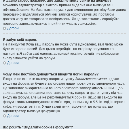
Я давно зареєстрований, але зараз не можу увійти на форум?!
Можливо адміністратор з якихось причин видалив або вимкнув ваш
обліковий запис. На багатьох форумах для зменшення розміру бази даних
періодично видаляються облікові записи користувачів, які протягом
довгого часу не створювали повідомлень. Якщо так сталось, спробуйте
повторно зареєструватись і прийняти участь у дискусіях.
Догори
Я забув свій пароль
Не панікуйте! Хоча ваш пароль не може бути відновлено, вам легко може
бути створено новий. Для цього перейдіть на сторінку логування та
натисніть
Я забув свій пароль
, дотримуйтесь інструкцій і незабаром ви
знову зможете увійти на форум.
Догори
Чому мені постійно доводиться вводити логін і пароль?
Якщо ви не ставите галочку напроти пункту
Запам'ятати мене
під час
входу на форум, ви будете залоговані лише протягом встановленого часу.
Це запобігає використанню вашого облікового запису кимось іншим. Щоб
залишатись залогованим, поставте галочку напроти цього пункту під час
входу на форум, але це не рекомендується робити, якщо ви заходите на
форум з загальнодоступного комп'ютера, наприклад в бібліотеці, інтернет-
кафе, університеті і т.п. Якщо такий пункт відсутній, це означає, що
адміністратор вимкнув цю функцію.
Догори
Що робить “Видалити cookies форуму”?