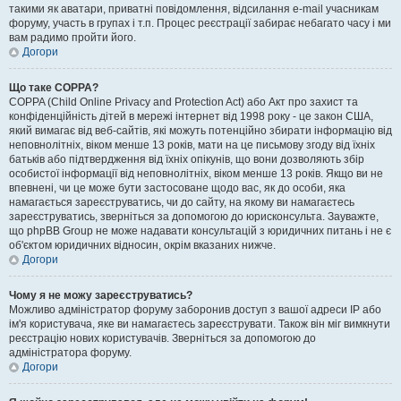
такими як аватари, приватні повідомлення, відсилання e-mail учасникам
форуму, участь в групах і т.п. Процес реєстрації забирає небагато часу і ми
вам радимо пройти його.
Догори
Що таке COPPA?
COPPA (Child Online Privacy and Protection Act) або Акт про захист та
конфіденційність дітей в мережі інтернет від 1998 року - це закон США,
який вимагає від веб-сайтів, які можуть потенційно збирати інформацію від
неповнолітніх, віком менше 13 років, мати на це письмову згоду від їхніх
батьків або підтвердження від їхніх опікунів, що вони дозволяють збір
особистої інформації від неповнолітніх, віком менше 13 років. Якщо ви не
впевнені, чи це може бути застосоване щодо вас, як до особи, яка
намагається зареєструватись, чи до сайту, на якому ви намагаєтесь
зареєструватись, зверніться за допомогою до юрисконсульта. Зауважте,
що phpBB Group не може надавати консультацій з юридичних питань і не є
об'єктом юридичних відносин, окрім вказаних нижче.
Догори
Чому я не можу зареєструватись?
Можливо адміністратор форуму заборонив доступ з вашої адреси IP або
ім'я користувача, яке ви намагаєтесь зареєструвати. Також він міг вимкнути
реєстрацію нових користувачів. Зверніться за допомогою до
адміністратора форуму.
Догори