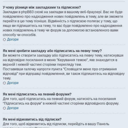
У чому різниця між закладками та підпискою?
Закладки в phpBB3 схожі на закладки в вашому веб-браузері. Вас не буде
повідомлено про надходження нових повідомлень в тему, але ви зможете
перейти в цю тему пізніше. Відмінність з підпискою полягає у тому, що
якщо ви підпишитесь на тему, то вас буде повідомлено про надходження
нових повідомлень в тему чи форум за допомогою встановленого вами
способу чи способів.
Догори
Як мені зробити закладку або підписатись на певну тему?
Ви можете створити закладку або підписатись на певну тему, натиснувши
на відповідне посилання в меню "Керування темою", яке знаходится в
верхній і нижній частині сторінки перегляду тем.
Поставивши галочку напроти пункта "Сповіщати мене про отримання
відповіді" при відправці повідомлення, ви також підпишетесь на відповідну
тему.
Догори
Як мені підписатись на певний форуми?
Для того, щоб підписатись на певний форум, натисніть на посилання
“Підписатись на форум” в нижній частині сторінки відповідного форуму.
Догори
Як мені відмовитись від підписки?
Для того, щоб відмовитись від підписки, перейдіть в вашу Панель