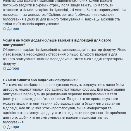
мінімум, два варіанти відповіді в відповідних полях, кожен варіант
потрібно вводити в окремій стрічці поля вводу тексту. Крім того, ви
встановити кількість варіантів відповіді, які може обирати користувачі при
голосуванні за допомогою “Options per user”, обмеження в часі для
голосування в днях (0 для вічного голосування) і, накінець, можливість
зміни своїх голосів користувачами.
Догори
Чому я не можу додати більше варіантів відповідей для свого
опитування?
Обмеження варіантів відповідей встановлює адміністратор форуму. Якщо
у вас виникла необхідність створення більшої кількості варіантів для
вашого опитування, аніж це передбачено, зв'яжіться з адміністратором
форуму.
Догори
Як мені змінити або видалити опитування?
Так само як і повідомлення, опитування можуть редагуватись лише їхнім
автором, модераторами або адміністраторами форуму. Для редагування
опитування перейдіть до редагування першого повідомлення в темі
(опитування завжди пов'язане з ним). Якщо ніхто не проголосував ви
можете видалити опитування або відредагувати будь-який з варіантів
відповіді, але якщо вже хтось проголосував, лише модератори та
адміністратори можуть редагувати та видаляти опитування. Це зроблено
для того, щоб ніхто не зміг змінювати варіанти відповіді під час
голосування
Догори