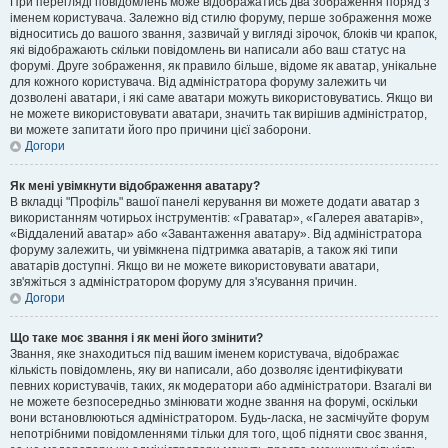
При перегляді повідомлень може відображатись два зображення поряд з
іменем користувача. Залежно від стилю форуму, перше зображення може
відноситись до вашого звання, зазвичай у вигляді зірочок, блоків чи крапок,
які відображають скільки повідомлень ви написали або ваш статус на
форумі. Друге зображення, як правило більше, відоме як аватар, унікальне
для кожного користувача. Від адміністратора форуму залежить чи
дозволені аватари, і які саме аватари можуть використовуватись. Якщо ви
не можете використовувати аватари, значить так вирішив адміністратор,
ви можете запитати його про причини цієї заборони.
Догори
Як мені увімкнути відображення аватару?
В вкладці "Профіль" вашої панелі керування ви можете додати аватар з
використанням чотирьох інструментів: «Граватар», «Галерея аватарів»,
«Віддалений аватар» або «Завантаження аватару». Від адміністратора
форуму залежить, чи увімкнена підтримка аватарів, а також які типи
аватарів доступні. Якщо ви не можете використовувати аватари,
зв'яжіться з адміністратором форуму для з'ясування причин.
Догори
Що таке моє звання і як мені його змінити?
Звання, яке знаходиться під вашим іменем користувача, відображає
кількість повідомлень, яку ви написали, або дозволяє ідентифікувати
певних користувачів, таких, як модератори або адміністратори. Взагалі ви
не можете безпосередньо змінювати жодне звання на форумі, оскільки
вони встановлюються адміністратором. Будь-ласка, не засмічуйте форум
непотрібними повідомленнями тільки для того, щоб підняти своє звання,