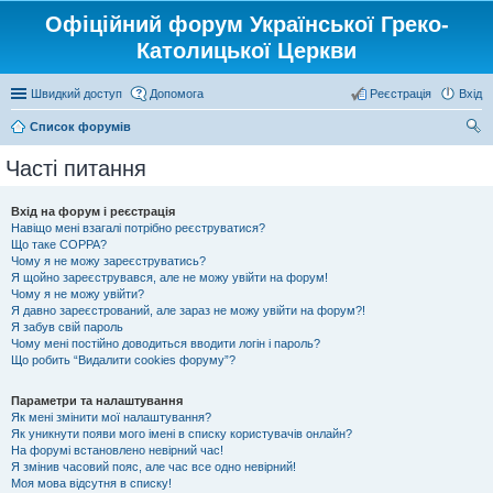
Офіційний форум Української Греко-
Католицької Церкви
Швидкий доступ
Допомога
Реєстрація
Вхід
Список форумів
ош
Часті питання
ук
Вхід на форум і реєстрація
Навіщо мені взагалі потрібно реєструватися?
Що таке COPPA?
Чому я не можу зареєструватись?
Я щойно зареєструвався, але не можу увійти на форум!
Чому я не можу увійти?
Я давно зареєстрований, але зараз не можу увійти на форум?!
Я забув свій пароль
Чому мені постійно доводиться вводити логін і пароль?
Що робить “Видалити cookies форуму”?
Параметри та налаштування
Як мені змінити мої налаштування?
Як уникнути появи мого імені в списку користувачів онлайн?
На форумі встановлено невірний час!
Я змінив часовий пояс, але час все одно невірний!
Моя мова відсутня в списку!