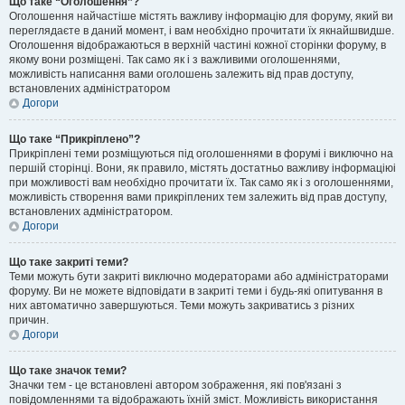
Що таке “Оголошення”?
Оголошення найчастіше містять важливу інформацію для форуму, який ви
переглядаєте в даний момент, і вам необхідно прочитати їх якнайшвидше.
Оголошення відображаються в верхній частині кожної сторінки форуму, в
якому вони розміщені. Так само як і з важливими оголошеннями,
можливість написання вами оголошень залежить від прав доступу,
встановлених адміністратором
Догори
Що таке “Прикріплено”?
Прикріплені теми розміщуються під оголошеннями в форумі і виключно на
першій сторінці. Вони, як правило, містять достатньо важливу інформаціюі
при можливості вам необхідно прочитати їх. Так само як і з оголошеннями,
можливість створення вами прикріплених тем залежить від прав доступу,
встановлених адміністратором.
Догори
Що таке закриті теми?
Теми можуть бути закриті виключно модераторами або адміністраторами
форуму. Ви не можете відповідати в закриті теми і будь-які опитування в
них автоматично завершуються. Теми можуть закриватись з різних
причин.
Догори
Що таке значок теми?
Значки тем - це встановлені автором зображення, які пов'язані з
повідомленнями та відображають їхній зміст. Можливість використання