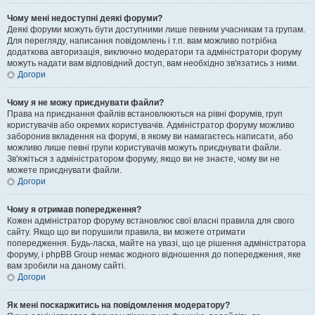
Чому мені недоступні деякі форуми?
Деякі форуми можуть бути доступними лише певним учасникам та групам.
Для перегляду, написання повідомлень і т.п. вам можливо потрібна
додаткова авторизація, виключно модератори та адміністратори форуму
можуть надати вам відповідний доступ, вам необхідно зв'язатись з ними.
Догори
Чому я не можу приєднувати файли?
Права на приєднання файлів встановлюються на рівні форумів, груп
користувачів або окремих користувачів. Адміністратор форуму можливо
заборонив вкладення на форумі, в якому ви намагаєтесь написати, або
можливо лише певні групи користувачів можуть приєднувати файли.
Зв'яжіться з адміністратором форуму, якщо ви не знаєте, чому ви не
можете приєднувати файли.
Догори
Чому я отримав попередження?
Кожен адміністратор форуму встановлює свої власні правила для свого
сайту. Якщо що ви порушили правила, ви можете отримати
попередження. Будь-ласка, майте на увазі, що це рішення адміністратора
форуму, і phpBB Group немає жодного відношення до попередження, яке
вам зробили на даному сайті.
Догори
Як мені поскаржитись на повідомлення модератору?