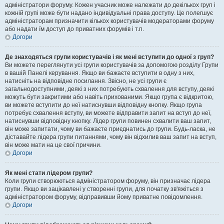
адміністратори форуму. Кожен учасник може належати до декількох груп і
кожній групі може бути надано індивідуальні права доступу. Це полегшує
адміністраторам призначити кількох користувачів модераторами форуму
або надати їм доступ до приватних форумів і т.п.
Догори
Де знаходяться групи користувачів і як мені вступити до одної з груп?
Ви можете переглянути усі групи користувачів за допомогою розділу Групи
в вашій Панелі керування. Якщо ви бажаєте вступити в одну з них,
натисніть на відповідне посилання. Звісно, не усі групи є
загальнодоступними, деякі з них потребують схвалення для вступу, деякі
можуть бути закритими або навіть прихованими. Якщо група є відкритою,
ви можете вступити до неї натиснувши відповідну кнопку. Якщо група
потребує схвалення вступу, ви можете відправити запит на вступ до неї,
натиснувши відповідну кнопку. Лідер групи повинен схвалити ваш запит,
він може запитати, чому ви бажаєте приєднатись до групи. Будь-ласка, не
діставайте лідера групи питаннями, чому він відхилив ваш запит на вступ,
він може мати на це свої причини.
Догори
Як мені стати лідером групи?
Коли групи створюються адміністратором форуму, він призначає лідера
групи. Якщо ви зацікавлені у створенні групи, для початку зв'яжіться з
адміністратором форуму, відправивши йому приватне повідомлення.
Догори