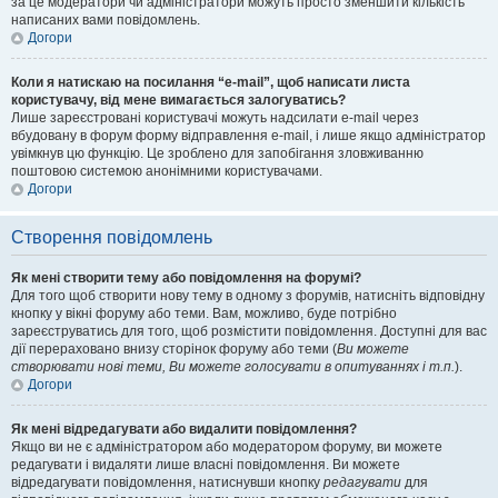
за це модератори чи адміністратори можуть просто зменшити кількість
написаних вами повідомлень.
Догори
Коли я натискаю на посилання “e-mail”, щоб написати листа
користувачу, від мене вимагається залогуватись?
Лише зареєстровані користувачі можуть надсилати e-mail через
вбудовану в форум форму відправлення e-mail, і лише якщо адміністратор
увімкнув цю функцію. Це зроблено для запобігання зловживанню
поштовою системою анонімними користувачами.
Догори
Створення повідомлень
Як мені створити тему або повідомлення на форумі?
Для того щоб створити нову тему в одному з форумів, натисніть відповідну
кнопку у вікні форуму або теми. Вам, можливо, буде потрібно
зареєструватись для того, щоб розмістити повідомлення. Доступні для вас
дії перераховано внизу сторінок форуму або теми (
Ви можете
створювати нові теми, Ви можете голосувати в опитуваннях і т.п.
).
Догори
Як мені відредагувати або видалити повідомлення?
Якщо ви не є адміністратором або модератором форуму, ви можете
редагувати і видаляти лише власні повідомлення. Ви можете
відредагувати повідомлення, натиснувши кнопку
редагувати
для