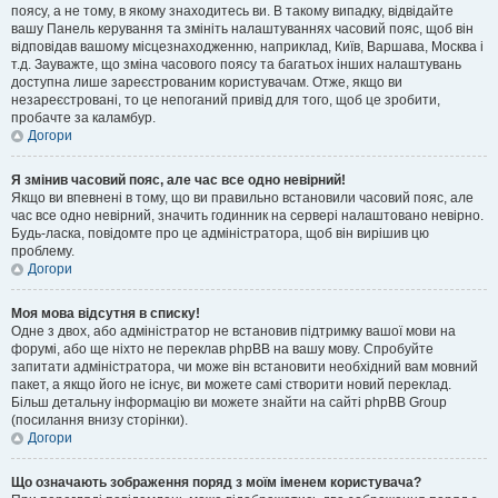
поясу, а не тому, в якому знаходитесь ви. В такому випадку, відвідайте
вашу Панель керування та змініть налаштуваннях часовий пояс, щоб він
відповідав вашому місцезнаходженню, наприклад, Київ, Варшава, Москва і
т.д. Зауважте, що зміна часового поясу та багатьох інших налаштувань
доступна лише зареєстрованим користувачам. Отже, якщо ви
незареєстровані, то це непоганий привід для того, щоб це зробити,
пробачте за каламбур.
Догори
Я змінив часовий пояс, але час все одно невірний!
Якщо ви впевнені в тому, що ви правильно встановили часовий пояс, але
час все одно невірний, значить годинник на сервері налаштовано невірно.
Будь-ласка, повідомте про це адміністратора, щоб він вирішив цю
проблему.
Догори
Моя мова відсутня в списку!
Одне з двох, або адміністратор не встановив підтримку вашої мови на
форумі, або ще ніхто не переклав phpBB на вашу мову. Спробуйте
запитати адміністратора, чи може він встановити необхідний вам мовний
пакет, а якщо його не існує, ви можете самі створити новий переклад.
Більш детальну інформацію ви можете знайти на сайті phpBB Group
(посилання внизу сторінки).
Догори
Що означають зображення поряд з моїм іменем користувача?