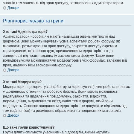
значків тем залежить від прав доступу, встановлених адміністратором.
Догори
Рівні користувачів та групи
Хто такі Адміністратори?
Адміністратори - особи, які мають найвищий рівень контролю над
форумом. Вони можуть керувати усіма аспектами роботи форуму, які
включають розмежування прав доступу, закриття доступу окремим
користувачам, створення груп, призначення модераторів і т.п., в
залежності від прав, наданих їм засновником форуму. Також вони
володіють усіма можливостями модераторів в усіх форумах, залежно від
прав, наданих ним засновником форуму.
Догори
Хто такі Модератори?
Модератори - це користувачі (або групи користувачів), чия робота полягає
у щоденному стеженні за роботою форуму. Вони мають можливості
редагування та видалення повідомлень, закриття, відкриття,
переміщення, видалення та об'єднання тем в форумі, який вони
модерують. Основне завдання модераторів - не допускати відхилень від
тем (
офтопіків
) та розміщень образливих та неприємних матеріалів.
Догори
Що таке групи користувачів?
Групи ділять спільноту учасників на підрозділи, якими керують