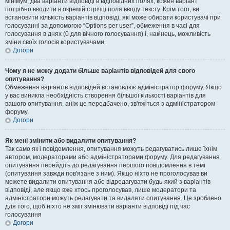
мінімум, два варіанти відповіді в відповідних полях, кожен варіант
потрібно вводити в окремій стрічці поля вводу тексту. Крім того, ви
встановити кількість варіантів відповіді, які може обирати користувачі при
голосуванні за допомогою “Options per user”, обмеження в часі для
голосування в днях (0 для вічного голосування) і, накінець, можливість
зміни своїх голосів користувачами.
Догори
Чому я не можу додати більше варіантів відповідей для свого
опитування?
Обмеження варіантів відповідей встановлює адміністратор форуму. Якщо
у вас виникла необхідність створення більшої кількості варіантів для
вашого опитування, аніж це передбачено, зв'яжіться з адміністратором
форуму.
Догори
Як мені змінити або видалити опитування?
Так само як і повідомлення, опитування можуть редагуватись лише їхнім
автором, модераторами або адміністраторами форуму. Для редагування
опитування перейдіть до редагування першого повідомлення в темі
(опитування завжди пов'язане з ним). Якщо ніхто не проголосував ви
можете видалити опитування або відредагувати будь-який з варіантів
відповіді, але якщо вже хтось проголосував, лише модератори та
адміністратори можуть редагувати та видаляти опитування. Це зроблено
для того, щоб ніхто не зміг змінювати варіанти відповіді під час
голосування
Догори