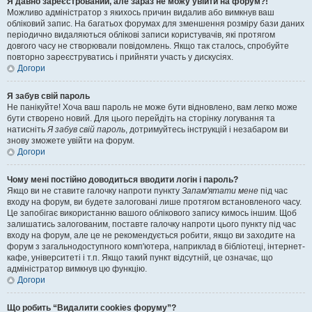
Я давно зареєстрований, але зараз не можу увійти на форум?!
Можливо адміністратор з якихось причин видалив або вимкнув ваш
обліковий запис. На багатьох форумах для зменшення розміру бази даних
періодично видаляються облікові записи користувачів, які протягом
довгого часу не створювали повідомлень. Якщо так сталось, спробуйте
повторно зареєструватись і прийняти участь у дискусіях.
Догори
Я забув свій пароль
Не панікуйте! Хоча ваш пароль не може бути відновлено, вам легко може
бути створено новий. Для цього перейдіть на сторінку логування та
натисніть
Я забув свій пароль
, дотримуйтесь інструкцій і незабаром ви
знову зможете увійти на форум.
Догори
Чому мені постійно доводиться вводити логін і пароль?
Якщо ви не ставите галочку напроти пункту
Запам'ятати мене
під час
входу на форум, ви будете залоговані лише протягом встановленого часу.
Це запобігає використанню вашого облікового запису кимось іншим. Щоб
залишатись залогованим, поставте галочку напроти цього пункту під час
входу на форум, але це не рекомендується робити, якщо ви заходите на
форум з загальнодоступного комп'ютера, наприклад в бібліотеці, інтернет-
кафе, університеті і т.п. Якщо такий пункт відсутній, це означає, що
адміністратор вимкнув цю функцію.
Догори
Що робить “Видалити cookies форуму”?