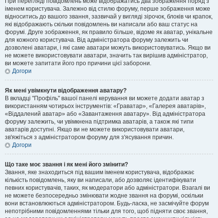
При перегляді повідомлень може відображатись два зображення поряд з
іменем користувача. Залежно від стилю форуму, перше зображення може
відноситись до вашого звання, зазвичай у вигляді зірочок, блоків чи крапок,
які відображають скільки повідомлень ви написали або ваш статус на
форумі. Друге зображення, як правило більше, відоме як аватар, унікальне
для кожного користувача. Від адміністратора форуму залежить чи
дозволені аватари, і які саме аватари можуть використовуватись. Якщо ви
не можете використовувати аватари, значить так вирішив адміністратор,
ви можете запитати його про причини цієї заборони.
Догори
Як мені увімкнути відображення аватару?
В вкладці "Профіль" вашої панелі керування ви можете додати аватар з
використанням чотирьох інструментів: «Граватар», «Галерея аватарів»,
«Віддалений аватар» або «Завантаження аватару». Від адміністратора
форуму залежить, чи увімкнена підтримка аватарів, а також які типи
аватарів доступні. Якщо ви не можете використовувати аватари,
зв'яжіться з адміністратором форуму для з'ясування причин.
Догори
Що таке моє звання і як мені його змінити?
Звання, яке знаходиться під вашим іменем користувача, відображає
кількість повідомлень, яку ви написали, або дозволяє ідентифікувати
певних користувачів, таких, як модератори або адміністратори. Взагалі ви
не можете безпосередньо змінювати жодне звання на форумі, оскільки
вони встановлюються адміністратором. Будь-ласка, не засмічуйте форум
непотрібними повідомленнями тільки для того, щоб підняти своє звання,