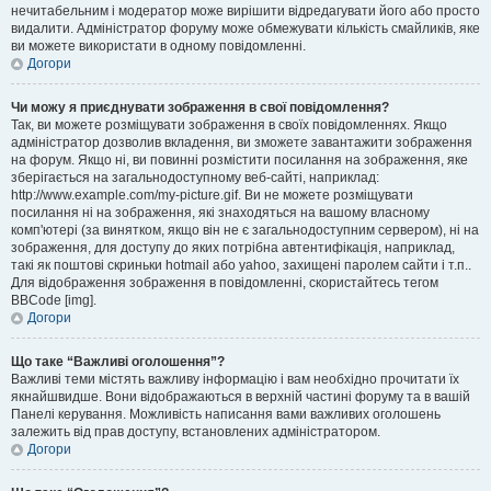
нечитабельним і модератор може вирішити відредагувати його або просто
видалити. Адміністратор форуму може обмежувати кількість смайликів, яке
ви можете використати в одному повідомленні.
Догори
Чи можу я приєднувати зображення в свої повідомлення?
Так, ви можете розміщувати зображення в своїх повідомленнях. Якщо
адміністратор дозволив вкладення, ви зможете завантажити зображення
на форум. Якщо ні, ви повинні розмістити посилання на зображення, яке
зберігається на загальнодоступному веб-сайті, наприклад:
http://www.example.com/my-picture.gif. Ви не можете розміщувати
посилання ні на зображення, які знаходяться на вашому власному
комп'ютері (за винятком, якщо він не є загальнодоступним сервером), ні на
зображення, для доступу до яких потрібна автентифікація, наприклад,
такі як поштові скриньки hotmail або yahoo, захищені паролем сайти і т.п..
Для відображення зображення в повідомленні, скористайтесь тегом
BBCode [img].
Догори
Що таке “Важливі оголошення”?
Важливі теми містять важливу інформацію і вам необхідно прочитати їх
якнайшвидше. Вони відображаються в верхній частині форуму та в вашій
Панелі керування. Можливість написання вами важливих оголошень
залежить від прав доступу, встановлених адміністратором.
Догори