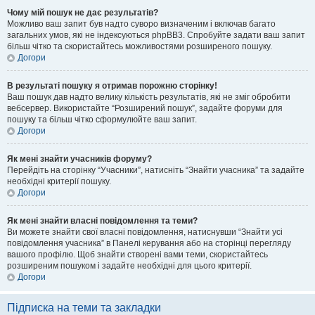
Чому мій пошук не дає результатів?
Можливо ваш запит був надто суворо визначеним і включав багато
загальних умов, які не індексуються phpBB3. Спробуйте задати ваш запит
більш чітко та скористайтесь можливостями розширеного пошуку.
Догори
В результаті пошуку я отримав порожню сторінку!
Ваш пошук дав надто велику кількість результатів, які не зміг обробити
вебсервер. Використайте “Розширений пошук”, задайте форуми для
пошуку та більш чітко сформулюйте ваш запит.
Догори
Як мені знайти учасників форуму?
Перейдіть на сторінку “Учасники”, натисніть “Знайти учасника” та задайте
необхідні критерії пошуку.
Догори
Як мені знайти власні повідомлення та теми?
Ви можете знайти свої власні повідомлення, натиснувши “Знайти усі
повідомлення учасника” в Панелі керування або на сторінці перегляду
вашого профілю. Щоб знайти створені вами теми, скористайтесь
розширеним пошуком і задайте необхідні для цього критерії.
Догори
Підписка на теми та закладки