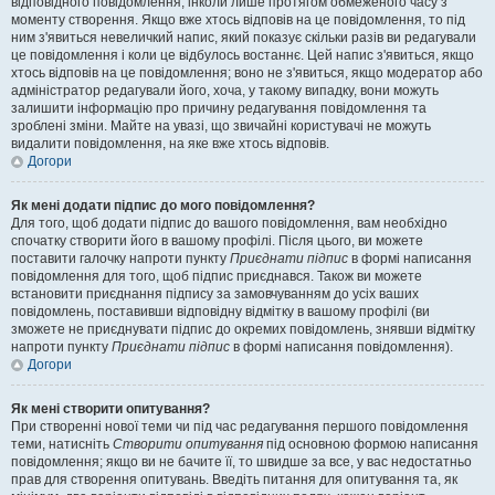
відповідного повідомлення, інколи лише протягом обмеженого часу з
моменту створення. Якщо вже хтось відповів на це повідомлення, то під
ним з'явиться невеличкий напис, який показує скільки разів ви редагували
це повідомлення і коли це відбулось востаннє. Цей напис з'явиться, якщо
хтось відповів на це повідомлення; воно не з'явиться, якщо модератор або
адміністратор редагували його, хоча, у такому випадку, вони можуть
залишити інформацію про причину редагування повідомлення та
зроблені зміни. Майте на увазі, що звичайні користувачі не можуть
видалити повідомлення, на яке вже хтось відповів.
Догори
Як мені додати підпис до мого повідомлення?
Для того, щоб додати підпис до вашого повідомлення, вам необхідно
спочатку створити його в вашому профілі. Після цього, ви можете
поставити галочку напроти пункту
Приєднати підпис
в формі написання
повідомлення для того, щоб підпис приєднався. Також ви можете
встановити приєднання підпису за замовчуванням до усіх ваших
повідомлень, поставивши відповідну відмітку в вашому профілі (ви
зможете не приєднувати підпис до окремих повідомлень, знявши відмітку
напроти пункту
Приєднати підпис
в формі написання повідомлення).
Догори
Як мені створити опитування?
При створенні нової теми чи під час редагування першого повідомлення
теми, натисніть
Створити опитування
під основною формою написання
повідомлення; якщо ви не бачите її, то швидше за все, у вас недостатньо
прав для створення опитувань. Введіть питання для опитування та, як