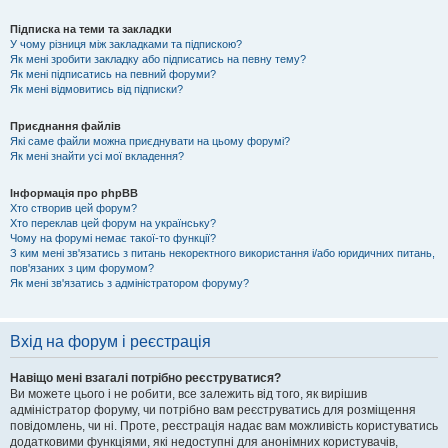
Підписка на теми та закладки
У чому різниця між закладками та підпискою?
Як мені зробити закладку або підписатись на певну тему?
Як мені підписатись на певний форуми?
Як мені відмовитись від підписки?
Приєднання файлів
Які саме файли можна приєднувати на цьому форумі?
Як мені знайти усі мої вкладення?
Інформація про phpBB
Хто створив цей форум?
Хто переклав цей форум на українську?
Чому на форумі немає такої-то функції?
З ким мені зв'язатись з питань некоректного використання і/або юридичних питань,
пов'язаних з цим форумом?
Як мені зв'язатись з адміністратором форуму?
Вхід на форум і реєстрація
Навіщо мені взагалі потрібно реєструватися?
Ви можете цього і не робити, все залежить від того, як вирішив
адміністратор форуму, чи потрібно вам реєструватись для розміщення
повідомлень, чи ні. Проте, реєстрація надає вам можливість користуватись
додатковими функціями, які недоступні для анонімних користувачів,