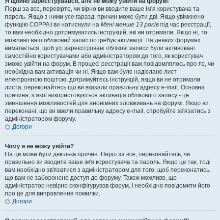
Я щойно зареєструвався, але не можу увійти на форум!
Перш за все, перевірте, чи вірно ви вводите ваше ім'я користувача та
пароль. Якщо з ними усе гаразд, причин може бути дві. Якщо увімкнено
функцію COPPA і ви натиснули на
Мені менше 13 років
під час реєстрації,
то вам необхідно дотримуватись інструкцій, які ви отримали. Якщо ні, то
можливо ваш обліковий запис потребує активації. На деяких форумах
вимагається, щоб усі зареєстровані облікові записи були активовані
самостійно користувачами або адміністратором до того, як користувач
зможе увійти на форум. В процесі реєстрації вам повідомлялось про те, чи
необхідна вам активація чи ні. Якщо вам було надіслано лист
електронною поштою, дотримуйтесь інструкцій, якщо ви не отримали
листа, переконайтесь що ви вказали правильну адресу e-mail. Основна
причина, з якої використовується активація облікового запису - це
зменшення можливостей для анонімних зловживань на форумі. Якщо ви
переконані, що ви ввели правильну адресу e-mail, спробуйте зв'язатись з
адміністратором форуму.
Догори
Чому я не можу увійти?
На це може бути декілька причин. Перш за все, переконайтесь, чи
правильно ви вводите ваше ім'я користувача та пароль. Якщо це так, тоді
вам необхідно зв'язатися з адміністратором для того, щоб переконатись,
що вам не заборонено доступ до форуму. Також можливо, що
адміністратор невірно сконфігурував форум, і необхідно повідомити його
про це для виправлення помилки.
Догори