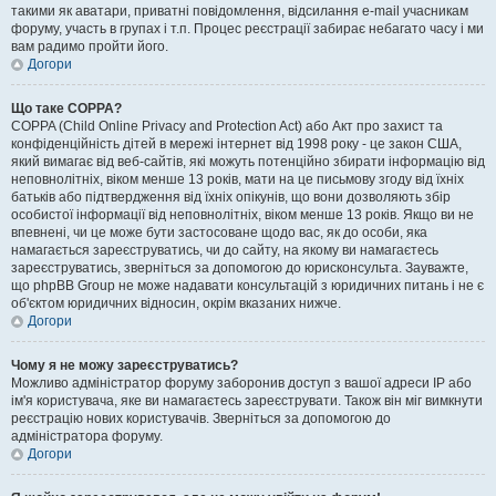
такими як аватари, приватні повідомлення, відсилання e-mail учасникам
форуму, участь в групах і т.п. Процес реєстрації забирає небагато часу і ми
вам радимо пройти його.
Догори
Що таке COPPA?
COPPA (Child Online Privacy and Protection Act) або Акт про захист та
конфіденційність дітей в мережі інтернет від 1998 року - це закон США,
який вимагає від веб-сайтів, які можуть потенційно збирати інформацію від
неповнолітніх, віком менше 13 років, мати на це письмову згоду від їхніх
батьків або підтвердження від їхніх опікунів, що вони дозволяють збір
особистої інформації від неповнолітніх, віком менше 13 років. Якщо ви не
впевнені, чи це може бути застосоване щодо вас, як до особи, яка
намагається зареєструватись, чи до сайту, на якому ви намагаєтесь
зареєструватись, зверніться за допомогою до юрисконсульта. Зауважте,
що phpBB Group не може надавати консультацій з юридичних питань і не є
об'єктом юридичних відносин, окрім вказаних нижче.
Догори
Чому я не можу зареєструватись?
Можливо адміністратор форуму заборонив доступ з вашої адреси IP або
ім'я користувача, яке ви намагаєтесь зареєструвати. Також він міг вимкнути
реєстрацію нових користувачів. Зверніться за допомогою до
адміністратора форуму.
Догори