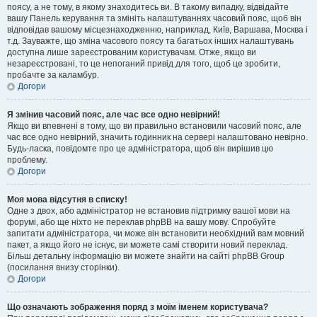
поясу, а не тому, в якому знаходитесь ви. В такому випадку, відвідайте
вашу Панель керування та змініть налаштуваннях часовий пояс, щоб він
відповідав вашому місцезнаходженню, наприклад, Київ, Варшава, Москва і
т.д. Зауважте, що зміна часового поясу та багатьох інших налаштувань
доступна лише зареєстрованим користувачам. Отже, якщо ви
незареєстровані, то це непоганий привід для того, щоб це зробити,
пробачте за каламбур.
Догори
Я змінив часовий пояс, але час все одно невірний!
Якщо ви впевнені в тому, що ви правильно встановили часовий пояс, але
час все одно невірний, значить годинник на сервері налаштовано невірно.
Будь-ласка, повідомте про це адміністратора, щоб він вирішив цю
проблему.
Догори
Моя мова відсутня в списку!
Одне з двох, або адміністратор не встановив підтримку вашої мови на
форумі, або ще ніхто не переклав phpBB на вашу мову. Спробуйте
запитати адміністратора, чи може він встановити необхідний вам мовний
пакет, а якщо його не існує, ви можете самі створити новий переклад.
Більш детальну інформацію ви можете знайти на сайті phpBB Group
(посилання внизу сторінки).
Догори
Що означають зображення поряд з моїм іменем користувача?