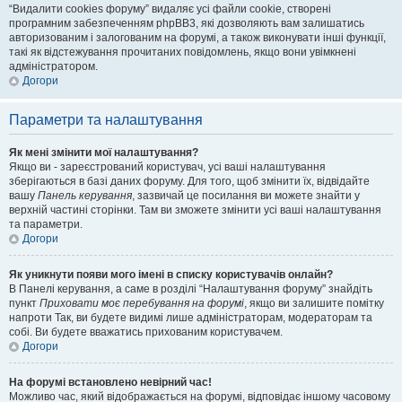
“Видалити cookies форуму” видаляє усі файли cookie, створені
програмним забезпеченням phpBB3, які дозволяють вам залишатись
авторизованим і залогованим на форумі, а також виконувати інші функції,
такі як відстежування прочитаних повідомлень, якщо вони увімкнені
адміністратором.
Догори
Параметри та налаштування
Як мені змінити мої налаштування?
Якщо ви - зареєстрований користувач, усі ваші налаштування
зберігаються в базі даних форуму. Для того, щоб змінити їх, відвідайте
вашу
Панель керування
, зазвичай це посилання ви можете знайти у
верхній частині сторінки. Там ви зможете змінити усі ваші налаштування
та параметри.
Догори
Як уникнути появи мого імені в списку користувачів онлайн?
В Панелі керування, а саме в розділі “Налаштування форуму” знайдіть
пункт
Приховати моє перебування на форумі
, якщо ви залишите помітку
напроти
Так
, ви будете видимі лише адміністраторам, модераторам та
собі. Ви будете вважатись прихованим користувачем.
Догори
На форумі встановлено невірний час!
Можливо час, який відображається на форумі, відповідає іншому часовому