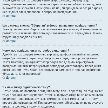
Якщо адміністратор форуму увімкнув цю функцію, перейдіть до
повідомлення, на яке ви хочете поскаржитись і ви побачите кнопку, якою
ви можете це зробити. Натиснувши на неї, ви пройдете через ряд кроків,
необхідних для відправлення скарги на повідомлення.
Догори
Що означає кнопка “Зберегти” в формі написання повідомлення?
Вона дозволяє вам зберігати повідомлення для того, щоб завершити та
розмістити їх пізніше. Для того, щоб завантажити їх, перейдіть в Панель
керування у розділ Чернетки.
Догори
Чому моє повідомлення потребує схвалення?
Адміністратор форуму можливо вирішив, що форум в який ви пишете,
потребує спочатку перегляду повідомлень перед їхнім розміщенням.
Також можливо, що адміністратор додав вас до групи користувачів,
повідомлення яких потребують перегляду адміністратором перед їхнім
розміщенням. Будь-ласка, зверніться до адміністратора для отримання
більш детальної інформації.
Догори
Як мені знову підняти мою тему?
Натиснувши на посилання “Підняти тему” при її перегляді, ви “піднімете”
тему в верхню частину першої сторінки форуму. Якщо ви не бачите цього
посилання, значить цю функцію вимкнено. Також можна підняти тему,
просто відповівши на неї. При цьому переконайтесь, що ви не порушуєте
правила форуму, в якому знаходитесь.