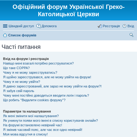
Офіційний форум Української Греко-
Католицької Церкви
Швидкий доступ
Допомога
Реєстрація
Вхід
Список форумів
ош
Часті питання
ук
Вхід на форум і реєстрація
Навіщо мені взагалі потрібно реєструватися?
Що таке COPPA?
Чому я не можу зареєструватись?
Я щойно зареєструвався, але не можу увійти на форум!
Чому я не можу увійти?
Я давно зареєстрований, але зараз не можу увійти на форум?!
Я забув свій пароль
Чому мені постійно доводиться вводити логін і пароль?
Що робить “Видалити cookies форуму”?
Параметри та налаштування
Як мені змінити мої налаштування?
Як уникнути появи мого імені в списку користувачів онлайн?
На форумі встановлено невірний час!
Я змінив часовий пояс, але час все одно невірний!
Моя мова відсутня в списку!