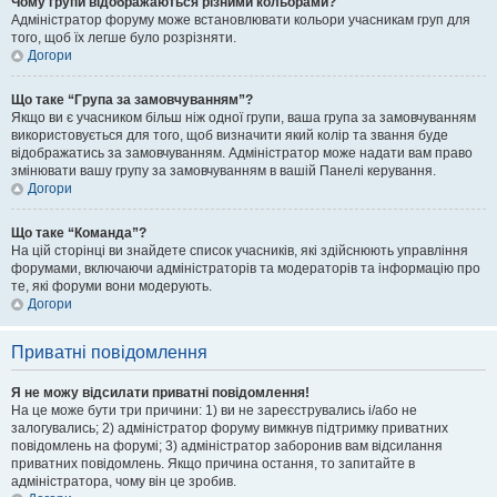
Чому групи відображаються різними кольорами?
Адміністратор форуму може встановлювати кольори учасникам груп для
того, щоб їх легше було розрізняти.
Догори
Що таке “Група за замовчуванням”?
Якщо ви є учасником більш ніж одної групи, ваша група за замовчуванням
використовується для того, щоб визначити який колір та звання буде
відображатись за замовчуванням. Адміністратор може надати вам право
змінювати вашу групу за замовчуванням в вашій Панелі керування.
Догори
Що таке “Команда”?
На цій сторінці ви знайдете список учасників, які здійснюють управління
форумами, включаючи адміністраторів та модераторів та інформацію про
те, які форуми вони модерують.
Догори
Приватні повідомлення
Я не можу відсилати приватні повідомлення!
На це може бути три причини: 1) ви не зареєструвались і/або не
залогувались; 2) адміністратор форуму вимкнув підтримку приватних
повідомлень на форумі; 3) адміністратор заборонив вам відсилання
приватних повідомлень. Якщо причина остання, то запитайте в
адміністратора, чому він це зробив.