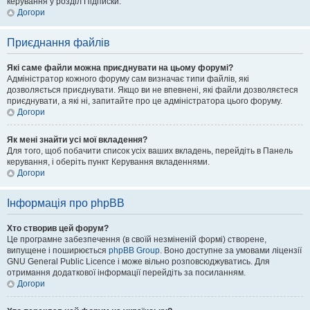
керування у розділ Підписки.
Догори
Приєднання файлів
Які саме файли можна приєднувати на цьому форумі?
Адміністратор кожного форуму сам визначає типи файлів, які
дозволяється приєднувати. Якщо ви не впевнені, які файли дозволяєтеся
приєднувати, а які ні, запитайте про це адміністратора цього форуму.
Догори
Як мені знайти усі мої вкладення?
Для того, щоб побачити список усіх ваших вкладень, перейдіть в Панель
керування, і оберіть пункт Керування вкладеннями.
Догори
Інформація про phpBB
Хто створив цей форум?
Це програмне забезпечення (в своїй незміненій формі) створене,
випущене і поширюється
phpBB Group
. Воно доступне за умовами ліцензії
GNU General Public Licence і може вільно розповсюджуватись. Для
отримання додаткової інформації перейдіть за посиланням.
Догори