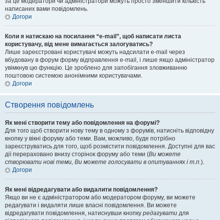
за це модератори чи адміністратори можуть просто зменшити кількість
написаних вами повідомлень.
Догори
Коли я натискаю на посилання “e-mail”, щоб написати листа
користувачу, від мене вимагається залогуватись?
Лише зареєстровані користувачі можуть надсилати e-mail через
вбудовану в форум форму відправлення e-mail, і лише якщо адміністратор
увімкнув цю функцію. Це зроблено для запобігання зловживанню
поштовою системою анонімними користувачами.
Догори
Створення повідомлень
Як мені створити тему або повідомлення на форумі?
Для того щоб створити нову тему в одному з форумів, натисніть відповідну
кнопку у вікні форуму або теми. Вам, можливо, буде потрібно
зареєструватись для того, щоб розмістити повідомлення. Доступні для вас
дії перераховано внизу сторінок форуму або теми (
Ви можете
створювати нові теми, Ви можете голосувати в опитуваннях і т.п.
).
Догори
Як мені відредагувати або видалити повідомлення?
Якщо ви не є адміністратором або модератором форуму, ви можете
редагувати і видаляти лише власні повідомлення. Ви можете
відредагувати повідомлення, натиснувши кнопку
редагувати
для