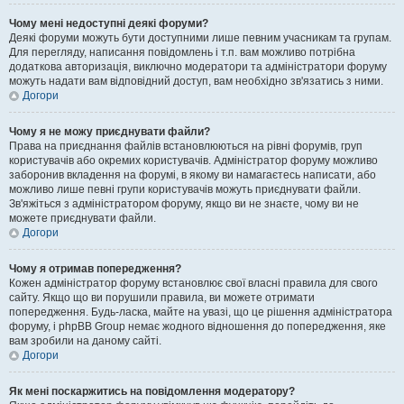
Чому мені недоступні деякі форуми?
Деякі форуми можуть бути доступними лише певним учасникам та групам.
Для перегляду, написання повідомлень і т.п. вам можливо потрібна
додаткова авторизація, виключно модератори та адміністратори форуму
можуть надати вам відповідний доступ, вам необхідно зв'язатись з ними.
Догори
Чому я не можу приєднувати файли?
Права на приєднання файлів встановлюються на рівні форумів, груп
користувачів або окремих користувачів. Адміністратор форуму можливо
заборонив вкладення на форумі, в якому ви намагаєтесь написати, або
можливо лише певні групи користувачів можуть приєднувати файли.
Зв'яжіться з адміністратором форуму, якщо ви не знаєте, чому ви не
можете приєднувати файли.
Догори
Чому я отримав попередження?
Кожен адміністратор форуму встановлює свої власні правила для свого
сайту. Якщо що ви порушили правила, ви можете отримати
попередження. Будь-ласка, майте на увазі, що це рішення адміністратора
форуму, і phpBB Group немає жодного відношення до попередження, яке
вам зробили на даному сайті.
Догори
Як мені поскаржитись на повідомлення модератору?