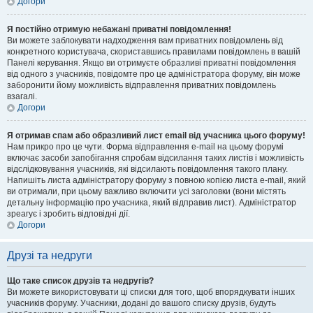
Догори
Я постійно отримую небажані приватні повідомлення!
Ви можете заблокувати надходження вам приватних повідомлень від
конкретного користувача, скориставшись правилами повідомлень в вашій
Панелі керування. Якщо ви отримуєте образливі приватні повідомлення
від одного з учасників, повідомте про це адміністратора форуму, він може
заборонити йому можливість відправлення приватних повідомлень
взагалі.
Догори
Я отримав спам або образливий лист email від учасника цього форуму!
Нам прикро про це чути. Форма відправлення e-mail на цьому форумі
включає засоби запобігання спробам відсилання таких листів і можливість
відслідковування учасників, які відсилають повідомлення такого плану.
Напишіть листа адміністратору форуму з повною копією листа e-mail, який
ви отримали, при цьому важливо включити усі заголовки (вони містять
детальну інформацію про учасника, який відправив лист). Адміністратор
зреагує і зробить відповідні дії.
Догори
Друзі та недруги
Що таке список друзів та недругів?
Ви можете використовувати ці списки для того, щоб впорядкувати інших
учасників форуму. Учасники, додані до вашого списку друзів, будуть