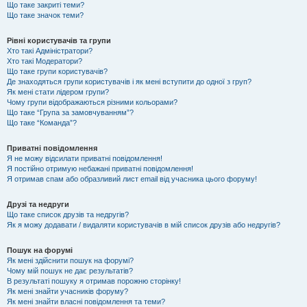
Що таке закриті теми?
Що таке значок теми?
Рівні користувачів та групи
Хто такі Адміністратори?
Хто такі Модератори?
Що таке групи користувачів?
Де знаходяться групи користувачів і як мені вступити до одної з груп?
Як мені стати лідером групи?
Чому групи відображаються різними кольорами?
Що таке “Група за замовчуванням”?
Що таке “Команда”?
Приватні повідомлення
Я не можу відсилати приватні повідомлення!
Я постійно отримую небажані приватні повідомлення!
Я отримав спам або образливий лист email від учасника цього форуму!
Друзі та недруги
Що таке список друзів та недругів?
Як я можу додавати / видаляти користувачів в мій список друзів або недругів?
Пошук на форумі
Як мені здійснити пошук на форумі?
Чому мій пошук не дає результатів?
В результаті пошуку я отримав порожню сторінку!
Як мені знайти учасників форуму?
Як мені знайти власні повідомлення та теми?