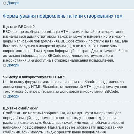
Догори
Форматування повідомлень та типи створюваних тем
Що таке BBCode?
BBCode - це особлива реалізація HTML, можливість його використання
визначається адміністратором (також ви можете вимкнути його в кожній
формі написання повідомлення). BBCode схожий по стилю на HTML, але
його теги беруться в квадратні дужки [ і ], а не в < і >. Він надає більш
широкі можливості виведення інформації на екран. Для отримання більш
детальної інформації про BBCode перегляньте інструкцію з його
використання, яка доступна з сторінки написання повідомлення.
Догори
Чи можу я використовувати HTML?
Ні. На цьому форумі неможливе написання та обробка повідомлень за
допомогою коду HTML. Більшість можливостей HTML для форматування
тексту може бути реалізована за допомогою використання BBCode.
Догори
Що таке смайлики?
Смайлики - це маленькі зображення, які можуть бути використані для
передачі емоцій за допомогою короткого коду, наприклад, :) означає
радість, :( означає сум. Весь список смайликів можна побачити в формі
написання повідомлення. Намагайтесь не зловживати використанням
смайликів, вони можуть швидко зробити ваше повідомлення