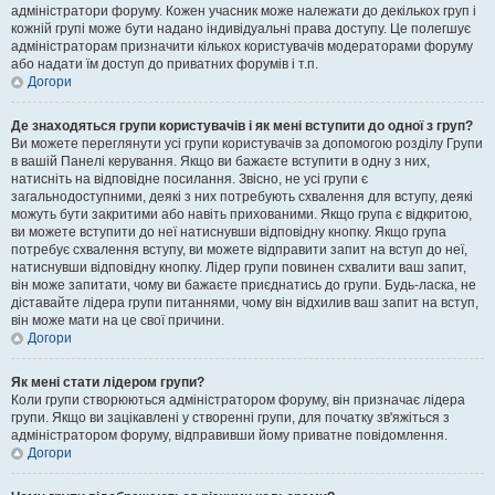
адміністратори форуму. Кожен учасник може належати до декількох груп і
кожній групі може бути надано індивідуальні права доступу. Це полегшує
адміністраторам призначити кількох користувачів модераторами форуму
або надати їм доступ до приватних форумів і т.п.
Догори
Де знаходяться групи користувачів і як мені вступити до одної з груп?
Ви можете переглянути усі групи користувачів за допомогою розділу Групи
в вашій Панелі керування. Якщо ви бажаєте вступити в одну з них,
натисніть на відповідне посилання. Звісно, не усі групи є
загальнодоступними, деякі з них потребують схвалення для вступу, деякі
можуть бути закритими або навіть прихованими. Якщо група є відкритою,
ви можете вступити до неї натиснувши відповідну кнопку. Якщо група
потребує схвалення вступу, ви можете відправити запит на вступ до неї,
натиснувши відповідну кнопку. Лідер групи повинен схвалити ваш запит,
він може запитати, чому ви бажаєте приєднатись до групи. Будь-ласка, не
діставайте лідера групи питаннями, чому він відхилив ваш запит на вступ,
він може мати на це свої причини.
Догори
Як мені стати лідером групи?
Коли групи створюються адміністратором форуму, він призначає лідера
групи. Якщо ви зацікавлені у створенні групи, для початку зв'яжіться з
адміністратором форуму, відправивши йому приватне повідомлення.
Догори