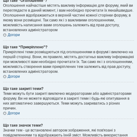
Що таке “Оголошення”?
Оголошення найчастіше містять важливу інформацію для форуму, який ви
переглядаєте в даний момент, і вам необхідно прочитати їх якнайшвидше.
Оголошення відображаються в верхній частині кожної сторінки форуму, в
якому вони розміщені. Так само як і з важливими оголошеннями,
можливість написання вами оголошень залежить від прав доступу,
встановлених адміністратором
Догори
Що таке “Прикріплено”?
Прикріплені теми розміщуються під оголошеннями в форумі і виключно на
першій сторінці. Вони, як правило, містять достатньо важливу інформаціюі
при можливості вам необхідно прочитати їх. Так само як і з оголошеннями,
можливість створення вами прикріплених тем залежить від прав доступу,
встановлених адміністратором.
Догори
Що таке закриті теми?
Теми можуть бути закриті виключно модераторами або адміністраторами
форуму. Ви не можете відповідати в закриті теми і будь-які опитування в
них автоматично завершуються. Теми можуть закриватись з різних
причин.
Догори
Що таке значок теми?
Значки тем - це встановлені автором зображення, які пов'язані з
повідомленнями та відображають їхній зміст. Можливість використання