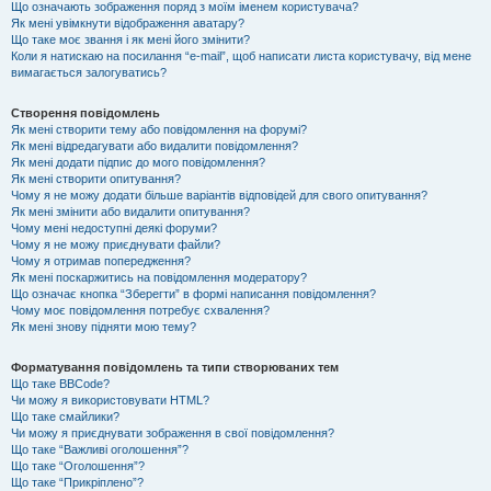
Що означають зображення поряд з моїм іменем користувача?
Як мені увімкнути відображення аватару?
Що таке моє звання і як мені його змінити?
Коли я натискаю на посилання “e-mail”, щоб написати листа користувачу, від мене
вимагається залогуватись?
Створення повідомлень
Як мені створити тему або повідомлення на форумі?
Як мені відредагувати або видалити повідомлення?
Як мені додати підпис до мого повідомлення?
Як мені створити опитування?
Чому я не можу додати більше варіантів відповідей для свого опитування?
Як мені змінити або видалити опитування?
Чому мені недоступні деякі форуми?
Чому я не можу приєднувати файли?
Чому я отримав попередження?
Як мені поскаржитись на повідомлення модератору?
Що означає кнопка “Зберегти” в формі написання повідомлення?
Чому моє повідомлення потребує схвалення?
Як мені знову підняти мою тему?
Форматування повідомлень та типи створюваних тем
Що таке BBCode?
Чи можу я використовувати HTML?
Що таке смайлики?
Чи можу я приєднувати зображення в свої повідомлення?
Що таке “Важливі оголошення”?
Що таке “Оголошення”?
Що таке “Прикріплено”?