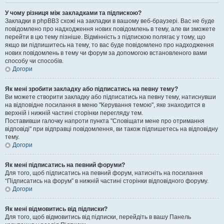
У чому різниця між закладками та підпискою?
Закладки в phpBB3 схожі на закладки в вашому веб-браузері. Вас не буде
повідомлено про надходження нових повідомлень в тему, але ви зможете
перейти в цю тему пізніше. Відмінність з підпискою полягає у тому, що
якщо ви підпишитесь на тему, то вас буде повідомлено про надходження
нових повідомлень в тему чи форум за допомогою встановленого вами
способу чи способів.
Догори
Як мені зробити закладку або підписатись на певну тему?
Ви можете створити закладку або підписатись на певну тему, натиснувши
на відповідне посилання в меню "Керування темою", яке знаходится в
верхній і нижній частині сторінки перегляду тем.
Поставивши галочку напроти пункта "Сповіщати мене про отримання
відповіді" при відправці повідомлення, ви також підпишетесь на відповідну
тему.
Догори
Як мені підписатись на певний форуми?
Для того, щоб підписатись на певний форум, натисніть на посилання
“Підписатись на форум” в нижній частині сторінки відповідного форуму.
Догори
Як мені відмовитись від підписки?
Для того, щоб відмовитись від підписки, перейдіть в вашу Панель