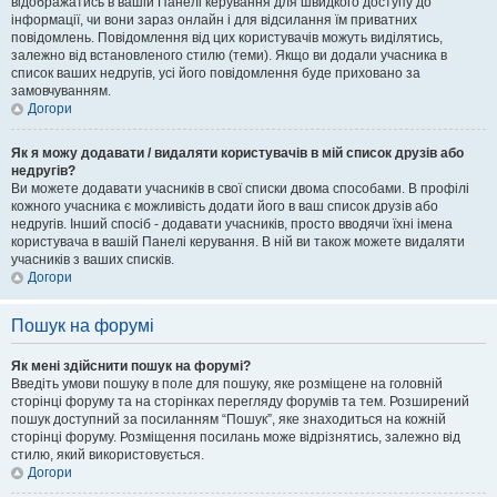
відображатись в вашій Панелі керування для швидкого доступу до
інформації, чи вони зараз онлайн і для відсилання їм приватних
повідомлень. Повідомлення від цих користувачів можуть виділятись,
залежно від встановленого стилю (теми). Якщо ви додали учасника в
список ваших недругів, усі його повідомлення буде приховано за
замовчуванням.
Догори
Як я можу додавати / видаляти користувачів в мій список друзів або
недругів?
Ви можете додавати учасників в свої списки двома способами. В профілі
кожного учасника є можливість додати його в ваш список друзів або
недругів. Інший спосіб - додавати учасників, просто вводячи їхні імена
користувача в вашій Панелі керування. В ній ви також можете видаляти
учасників з ваших списків.
Догори
Пошук на форумі
Як мені здійснити пошук на форумі?
Введіть умови пошуку в поле для пошуку, яке розміщене на головній
сторінці форуму та на сторінках перегляду форумів та тем. Розширений
пошук доступний за посиланням “Пошук”, яке знаходиться на кожній
сторінці форуму. Розміщення посилань може відрізнятись, залежно від
стилю, який використовується.
Догори