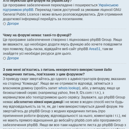
Хто переклав цей форум на українську?
Це програмне забезпечення перекладене і поширюється
Українською
підтримкою phpBB
. Переклад також доступний за умовами ліцензії GNU
General Public Licence і може вільно розповсюджуватись. Для отримання
додаткової інформації перейдіть за посиланням.
Догори
Чому на форумі немає такої-то функції?
Це програмне забезпечення створено і ліцензовано phpBB Group. Якщо
ви вважаєте, що необхідно додати якусь функцію або хочете повідомити
про помилку, будь-ласка, відвідайте веб-сайт phpBB
Area51
, там ви
знайдете усі необхідні ресурси для цього.
Догори
З ким мені зв'язатись з питань некоректного використання і/або
юридичних питань, пов'язаних з цим форумом?
З приводу скарг звертайтесь до одного з адміністраторів форуму, вказаних
на сторінці “Команда”. Якщо ви не отримаєте відповіді, зв'яжіться з
власником домену (зробіть запит
whois lookup
), або, у випадку, якщо це
безкоштовний сервіс (наприклад yahoo, free.fr, f2s.com і т.п.), з
керівництвом або техпідтримкою цього сервісу. Зауважте, що phpBB Group
немає
абсолютно ніякої юрисдикції
і не може в жоден спосіб нести будь-
яку відповідальність за те, як, де і ким використовується даний форум. Не
звертайтесь до phpBB Group з жодних юридичних питань (про
припинення роботи форуму, відповідальності за нього, коментарів і т.і.), які
не мають прямого відношення до вебсайту phpbb.com або програмного
забезпечення phpBB. Якщо ви все-таки надішлете листа до phpBB Group з