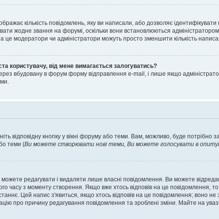
ображає кількість повідомлень, яку ви написали, або дозволяє ідентифікувати 
вати жодне звання на форумі, оскільки вони встановлюються адміністратором
 за це модератори чи адміністратори можуть просто зменшити кількість напис
ста користувачу, від мене вимагається залогуватись?
ерез вбудовану в форум форму відправлення e-mail, і лише якщо адміністрато
ми.
ніть відповідну кнопку у вікні форуму або теми. Вам, можливо, буде потрібно 
бо теми (
Ви можете створювати нові теми, Ви можете голосувати в опитува
 можете редагувати і видаляти лише власні повідомлення. Ви можете відред
о часу з моменту створення. Якщо вже хтось відповів на це повідомлення, то 
останнє. Цей напис з'явиться, якщо хтось відповів на це повідомлення; воно н
ацію про причину редагування повідомлення та зроблені зміни. Майте на уваз