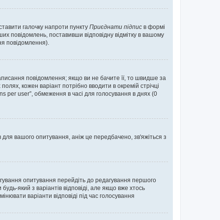
оставити галочку напроти пункту
Приєднати підпис
в формі
их повідомлень, поставивши відповідну відмітку в вашому
я повідомлення).
исання повідомлення; якщо ви не бачите її, то швидше за
 полях, кожен варіант потрібно вводити в окремій стрічці
ons per user”, обмеження в часі для голосування в днях (0
в для вашого опитування, аніж це передбачено, зв'яжіться з
агування опитування перейдіть до редагування першого
удь-який з варіантів відповіді, але якщо вже хтось
інювати варіанти відповіді під час голосування