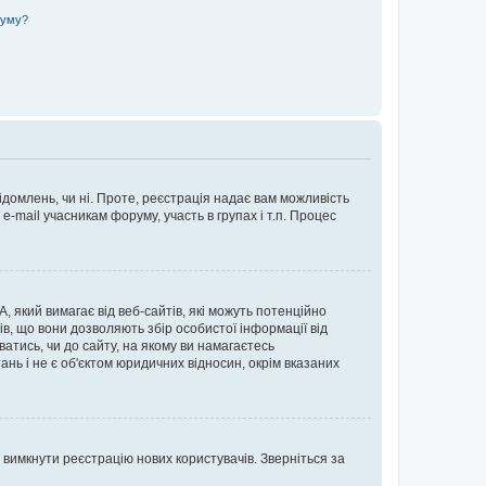
руму?
ідомлень, чи ні. Проте, реєстрація надає вам можливість
-mail учасникам форуму, участь в групах і т.п. Процес
А, який вимагає від веб-сайтів, які можуть потенційно
нів, що вони дозволяють збір особистої інформації від
ватись, чи до сайту, на якому ви намагаєтесь
ь і не є об'єктом юридичних відносин, окрім вказаних
 вимкнути реєстрацію нових користувачів. Зверніться за