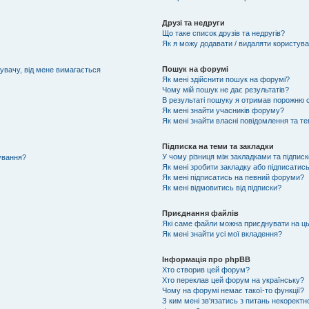
Друзі та недруги
Що таке список друзів та недругів?
Як я можу додавати / видаляти користувач
Пошук на форумі
тувачу, від мене вимагається
Як мені здійснити пошук на форумі?
Чому мій пошук не дає результатів?
В результаті пошуку я отримав порожню с
Як мені знайти учасників форуму?
Як мені знайти власні повідомлення та т
Підписка на теми та закладки
У чому різниця між закладками та підпис
тування?
Як мені зробити закладку або підписатис
Як мені підписатись на певний форуми?
Як мені відмовитись від підписки?
Приєднання файлів
Які саме файли можна приєднувати на ц
Як мені знайти усі мої вкладення?
Інформація про phpBB
Хто створив цей форум?
Хто переклав цей форум на українську?
Чому на форумі немає такої-то функції?
З ким мені зв'язатись з питань некоректн