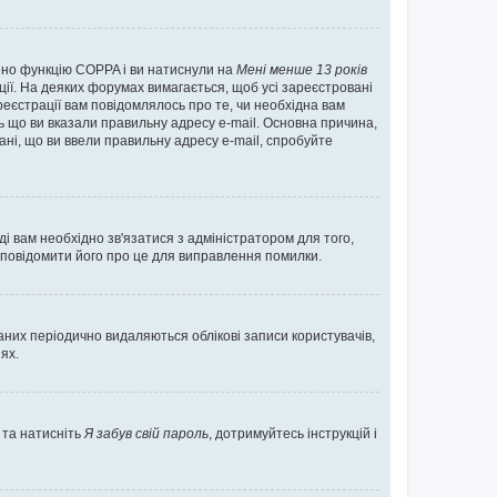
нено функцію COPPA і ви натиснули на
Мені менше 13 років
ації. На деяких форумах вимагається, щоб усі зареєстровані
реєстрації вам повідомлялось про те, чи необхідна вам
ь що ви вказали правильну адресу e-mail. Основна причина,
ні, що ви ввели правильну адресу e-mail, спробуйте
ді вам необхідно зв'язатися з адміністратором для того,
 повідомити його про це для виправлення помилки.
них періодично видаляються облікові записи користувачів,
ях.
 та натисніть
Я забув свій пароль
, дотримуйтесь інструкцій і