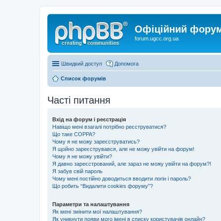
Офіційний форум 
forum.ugcc.org.ua
Швидкий доступ
Допомога
Список форумів
Часті питання
Вхід на форум і реєстрація
Навіщо мені взагалі потрібно реєструватися?
Що таке COPPA?
Чому я не можу зареєструватись?
Я щойно зареєструвався, але не можу увійти на форум!
Чому я не можу увійти?
Я давно зареєстрований, але зараз не можу увійти на форум?!
Я забув свій пароль
Чому мені постійно доводиться вводити логін і пароль?
Що робить “Видалити cookies форуму”?
Параметри та налаштування
Як мені змінити мої налаштування?
Як уникнути появи мого імені в списку користувачів онлайн?