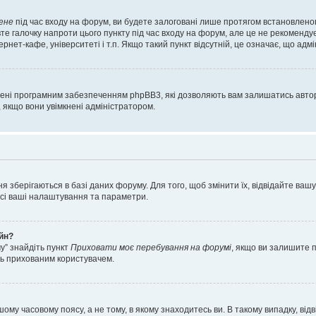
ене
під час входу на форум, ви будете залоговані лише протягом встановленог
е галочку напроти цього пункту під час входу на форум, але це не рекоменду
ернет-кафе, університеті і т.п. Якщо такий пункт відсутній, це означає, що адм
орені програмним забезпеченням phpBB3, які дозволяють вам залишатись автор
, якщо вони увімкнені адміністратором.
я зберігаються в базі даних форуму. Для того, щоб змінити їх, відвідайте ваш
 усі ваші налаштування та параметри.
айн?
у” знайдіть пункт
Приховати моє перебування на форумі
, якщо ви залишите 
сь прихованим користувачем.
шому часовому поясу, а не тому, в якому знаходитесь ви. В такому випадку, в