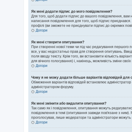
Як мені додати підпис до мого повідомлення?
Для того, щоб додати підпис до вашого повідомлення, вам н
написання повідомлення для того, щоб підпис приєднався. 
профілі (ви зможете не приєднувати підпис до окремих пов
Догори
Як мені створити опитування?
При створенні нової теми чи під час редагування першого 
все, у вас недостатньо прав для створення опитувань. Введі
поля вводу тексту. Крім того, ви встановити кількість варіан
для вічного голосування) і, накінець, можливість зміни своїх
Догори
Чому я не можу додати більше варіантів відповідей для 
Обмеження варіантів відповідей встановлює адміністратор ф
адміністратором форуму.
Догори
Як мені змінити або видалити опитування?
Так само як і повідомлення, опитування можуть редагуват
повідомлення в темі (опитування завжди пов'язане з ним). 
проголосував, лише модератори та адміністратори можуть ре
Догори