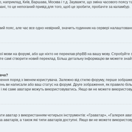
, наприклад, Київ, Варшава, Москва і т.д. Зауважте, що зміна часового поясу
ні, то це непоганий привід для того, щоб це зробити, пробачте за каламбур.
ий пояс, але час все одно невірний, значить годинник на сервері налаштовано
шої мови на форумі, або ще ніхто не переклав phpBB на вашу мову. Спробуйте 
ете самі створити новий переклад. Більш детальну інформацію ви можете знай
вача?
ення поряд з іменем користувача. Залежно від стилю форуму, перше зображен
млень ви написали або ваш статус на форумі. Друге зображення, як правило біл
і які саме аватари можуть використовуватись. Якщо ви не можете використову
ати аватар з використанням чотирьох інструментів: «Граватар», «Галерея ав
а аватарів, а також які типи аватарів доступні. Якщо ви не можете використо