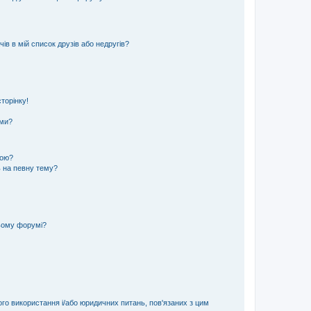
ів в мій список друзів або недругів?
торінку!
еми?
кою?
ь на певну тему?
ьому форумі?
ого використання і/або юридичних питань, пов'язаних з цим