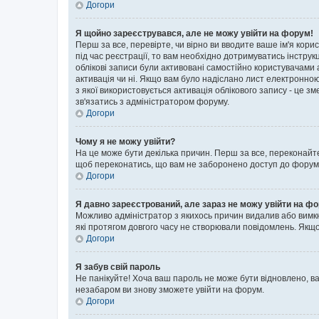
Догори
Я щойно зареєструвався, але не можу увійти на форум!
Перш за все, перевірте, чи вірно ви вводите ваше ім'я кор
під час реєстрації, то вам необхідно дотримуватись інструк
облікові записи були активовані самостійно користувачами 
активація чи ні. Якщо вам було надіслано лист електронно
з якої використовується активація облікового запису - це
зв'язатись з адміністратором форуму.
Догори
Чому я не можу увійти?
На це може бути декілька причин. Перш за все, переконайте
щоб переконатись, що вам не заборонено доступ до форуму.
Догори
Я давно зареєстрований, але зараз не можу увійти на ф
Можливо адміністратор з якихось причин видалив або вимкн
які протягом довгого часу не створювали повідомлень. Якщо
Догори
Я забув свій пароль
Не панікуйте! Хоча ваш пароль не може бути відновлено, ва
незабаром ви знову зможете увійти на форум.
Догори