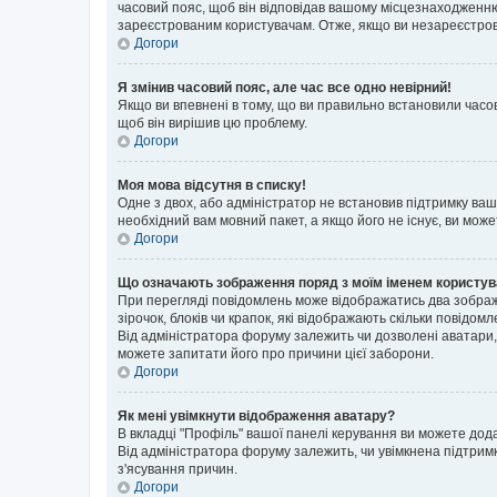
часовий пояс, щоб він відповідав вашому місцезнаходженню
зареєстрованим користувачам. Отже, якщо ви незареєстрова
Догори
Я змінив часовий пояс, але час все одно невірний!
Якщо ви впевнені в тому, що ви правильно встановили часов
щоб він вирішив цю проблему.
Догори
Моя мова відсутня в списку!
Одне з двох, або адміністратор не встановив підтримку ва
необхідний вам мовний пакет, а якщо його не існує, ви мож
Догори
Що означають зображення поряд з моїм іменем користу
При перегляді повідомлень може відображатись два зображ
зірочок, блоків чи крапок, які відображають скільки повідо
Від адміністратора форуму залежить чи дозволені аватари, 
можете запитати його про причини цієї заборони.
Догори
Як мені увімкнути відображення аватару?
В вкладці "Профіль" вашої панелі керування ви можете дод
Від адміністратора форуму залежить, чи увімкнена підтримк
з'ясування причин.
Догори