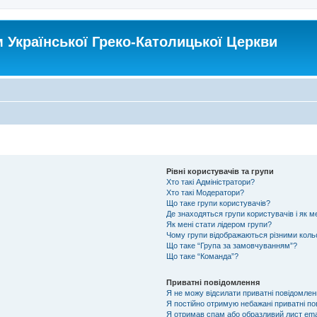
Української Греко-Католицької Церкви
Рівні користувачів та групи
Хто такі Адміністратори?
Хто такі Модератори?
Що таке групи користувачів?
Де знаходяться групи користувачів і як ме
Як мені стати лідером групи?
Чому групи відображаються різними кол
Що таке “Група за замовчуванням”?
Що таке “Команда”?
Приватні повідомлення
Я не можу відсилати приватні повідомлен
Я постійно отримую небажані приватні по
Я отримав спам або образливий лист emai