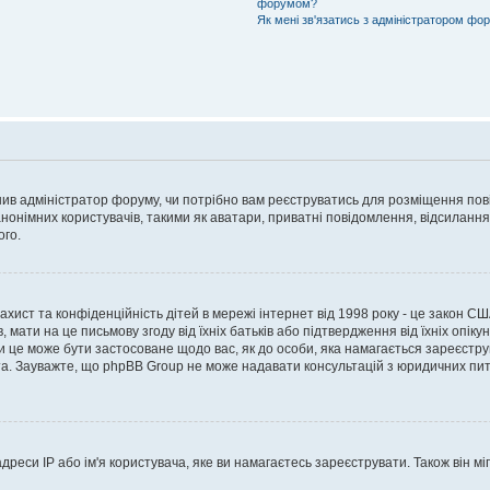
форумом?
Як мені зв'язатись з адміністратором фо
рішив адміністратор форуму, чи потрібно вам реєструватись для розміщення пов
онімних користувачів, такими як аватари, приватні повідомлення, відсилання e
ого.
 захист та конфіденційність дітей в мережі інтернет від 1998 року - це закон СШ
 мати на це письмову згоду від їхніх батьків або підтвердження від їхніх опіку
чи це може бути застосоване щодо вас, як до особи, яка намагається зареєстру
а. Зауважте, що phpBB Group не може надавати консультацій з юридичних питан
еси IP або ім'я користувача, яке ви намагаєтесь зареєструвати. Також він міг