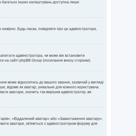
 та багатьох інших налаштувань доступна лише
 невірно. Будь-ласка, повідомте про це адміністратора,
запитати адміністратора, чи може він встановити
ти на сайті phpBB Group (посилання внизу сторінки).
ня може відноситись до вашого звання, зазвичай у вигляді
ьше, відоме як аватар, унікальне для кожного користувача.
вати аватари, значить так вирішив адміністратор, ви
атарів», «Віддалений аватар» або «Завантаження аватару».
вувати аватари, зв'яжіться з адміністратором форуму для