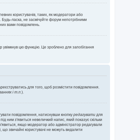
певних користувачів, таких, як модератори або
. Будь-ласка, не засмічуйте форум непотрібними
аних вами повідомлень.
р увімкнув цю функцію. Це зроблено для запобігання
зареєструватись для того, щоб розмістити повідомлення.
ннях і т.п.
).
агувати повідомлення, натиснувши кнопку
редагувати
для
під ним з'явиться невеличкий напис, який показує скільки
е з'явиться, якщо модератор або адміністратор редагували
і, що звичайні користувачі не можуть видалити