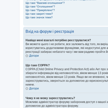
Що таке “Важливі оголошення”?
Що таке “Оголошення”?
Що таке “Прикріплено”?
Що таке закриті теми?
Що таке значок теми?
Вхід на форум і реєстрація
Навіщо мені взагалі потрібно реєструватися?
Ви можете цього і не робити, все залежить від того, як ви
користуватись додатковими функціями, які недоступні для ан
реєстрації забирає небагато часу і ми вам радимо пройти й
Догори
Що таке COPPA?
COPPA (Child Online Privacy and Protection Act) або Акт про
збирати інформацію від неповнолітніх, віком менше 13 років,
неповнолітніх, віком менше 13 років. Якщо ви не впевнені, 
зареєструватись, зверніться за допомогою до юрисконсульт
нижче.
Догори
Чому я не можу зареєструватись?
Можливо адміністратор форуму заборонив доступ з вашої адр
допомогою до адміністратора форуму.