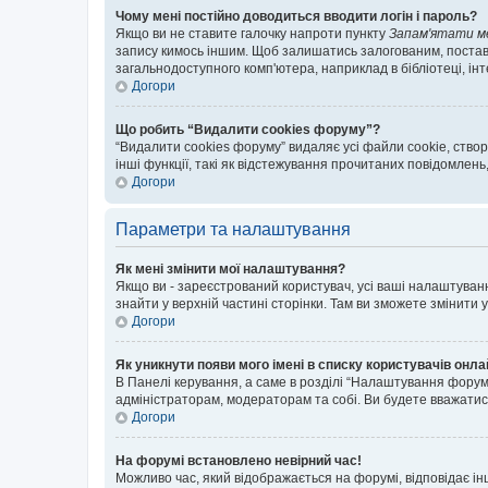
Чому мені постійно доводиться вводити логін і пароль?
Якщо ви не ставите галочку напроти пункту
Запам'ятати м
запису кимось іншим. Щоб залишатись залогованим, поставт
загальнодоступного комп'ютера, наприклад в бібліотеці, інт
Догори
Що робить “Видалити cookies форуму”?
“Видалити cookies форуму” видаляє усі файли cookie, ств
інші функції, такі як відстежування прочитаних повідомлень
Догори
Параметри та налаштування
Як мені змінити мої налаштування?
Якщо ви - зареєстрований користувач, усі ваші налаштуванн
знайти у верхній частині сторінки. Там ви зможете змінити
Догори
Як уникнути появи мого імені в списку користувачів онл
В Панелі керування, а саме в розділі “Налаштування форум
адміністраторам, модераторам та собі. Ви будете вважати
Догори
На форумі встановлено невірний час!
Можливо час, який відображається на форумі, відповідає ін