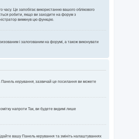
о часу. Це запобігає використанню вашого облікового
ється робити, якщо ви заходите на форум з
іністратор вимкнув цю функцію.
изованим і залогованим на форумі, а також виконувати
у
Панель керування
, зазвичай це посилання ви можете
помітку напроти
Так
, ви будете видимі лише
ідвідайте вашу Панель керування та змініть налаштуваннях