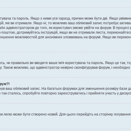
истувача та пароль. Якщо з ними усе гаразд, причин може бути дві. Якщо увімк
цій, які ви отримали. Якщо ні, то можливо ваш обліковий запис потребує актив
або адміністратором до того, як користувач зможе увійти на форум. В процесі 
ю поштою, дотримуйтесь інструкцій, якщо ви не отримали листа, переконайтес
 зменшення можливостей для анонімних зловживань на форумі. Якщо ви перекона
сь, чи правильно ви вводите ваше ім'я користувача та пароль. Якщо це так, то
 Також можливо, що адміністратор невірно сконфігурував форум, і необхідно
орум?!
ув ваш обліковий запис. На багатьох форумах для зменшення розміру бази да
 так сталось, спробуйте повторно зареєструватись і прийняти участь у дискусі
м легко може бути створено новий. Для цього перейдіть на сторінку логування