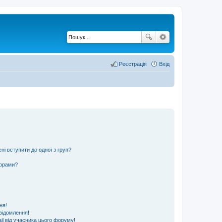
Реєстрація
Вхід
ні вступити до одної з груп?
ьорами?
ня!
відомлення!
l від учасника цього форуму!