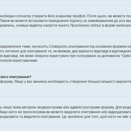
еобхідно спочатку створити його в вашому профілі. Після цього, ви можете п
Також ви можете встановити приєднання підпису за замовчуванням до усіх ваш
ідомлень, знявши відмітку напроти пункту
Приєднати підпис
в формі написанн
повідомлення теми, натисніть
Створити опитування
під основною формою нап
ть питання для опитування та, як мінімум, два варіанти відповіді в відповідних
тів відповіді, які може обирати користувачі при голосуванні за допомогою “Opti
 голосів користувачами.
свого опитування?
оруму. Якщо у вас виникла необхідність створення більшої кількості варіанті
ись лише їхнім автором, модераторами або адміністраторами форуму. Для ред
Якщо ніхто не проголосував ви можете видалити опитування або відредагувати б
дагувати та видаляти опитування. Це зроблено для того, щоб ніхто не зміг зм