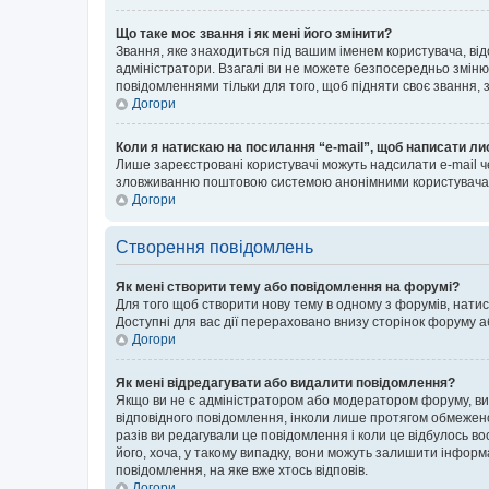
Що таке моє звання і як мені його змінити?
Звання, яке знаходиться під вашим іменем користувача, від
адміністратори. Взагалі ви не можете безпосередньо зміню
повідомленнями тільки для того, щоб підняти своє звання,
Догори
Коли я натискаю на посилання “e-mail”, щоб написати ли
Лише зареєстровані користувачі можуть надсилати e-mail ч
зловживанню поштовою системою анонімними користувача
Догори
Створення повідомлень
Як мені створити тему або повідомлення на форумі?
Для того щоб створити нову тему в одному з форумів, натис
Доступні для вас дії перераховано внизу сторінок форуму а
Догори
Як мені відредагувати або видалити повідомлення?
Якщо ви не є адміністратором або модератором форуму, ви
відповідного повідомлення, інколи лише протягом обмеженог
разів ви редагували це повідомлення і коли це відбулось в
його, хоча, у такому випадку, вони можуть залишити інформ
повідомлення, на яке вже хтось відповів.
Догори