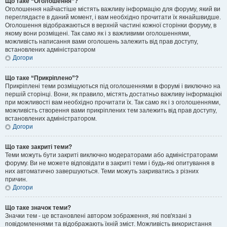
Що таке “Оголошення”?
Оголошення найчастіше містять важливу інформацію для форуму, який ви
переглядаєте в даний момент, і вам необхідно прочитати їх якнайшвидше.
Оголошення відображаються в верхній частині кожної сторінки форуму, в
якому вони розміщені. Так само як і з важливими оголошеннями,
можливість написання вами оголошень залежить від прав доступу,
встановлених адміністратором
Догори
Що таке “Прикріплено”?
Прикріплені теми розміщуються під оголошеннями в форумі і виключно на
першій сторінці. Вони, як правило, містять достатньо важливу інформаціюі
при можливості вам необхідно прочитати їх. Так само як і з оголошеннями,
можливість створення вами прикріплених тем залежить від прав доступу,
встановлених адміністратором.
Догори
Що таке закриті теми?
Теми можуть бути закриті виключно модераторами або адміністраторами
форуму. Ви не можете відповідати в закриті теми і будь-які опитування в
них автоматично завершуються. Теми можуть закриватись з різних
причин.
Догори
Що таке значок теми?
Значки тем - це встановлені автором зображення, які пов'язані з
повідомленнями та відображають їхній зміст. Можливість використання