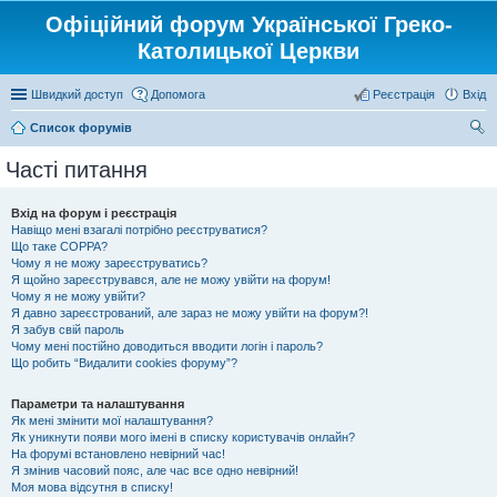
Офіційний форум Української Греко-
Католицької Церкви
Швидкий доступ
Допомога
Реєстрація
Вхід
Список форумів
ош
Часті питання
ук
Вхід на форум і реєстрація
Навіщо мені взагалі потрібно реєструватися?
Що таке COPPA?
Чому я не можу зареєструватись?
Я щойно зареєструвався, але не можу увійти на форум!
Чому я не можу увійти?
Я давно зареєстрований, але зараз не можу увійти на форум?!
Я забув свій пароль
Чому мені постійно доводиться вводити логін і пароль?
Що робить “Видалити cookies форуму”?
Параметри та налаштування
Як мені змінити мої налаштування?
Як уникнути появи мого імені в списку користувачів онлайн?
На форумі встановлено невірний час!
Я змінив часовий пояс, але час все одно невірний!
Моя мова відсутня в списку!