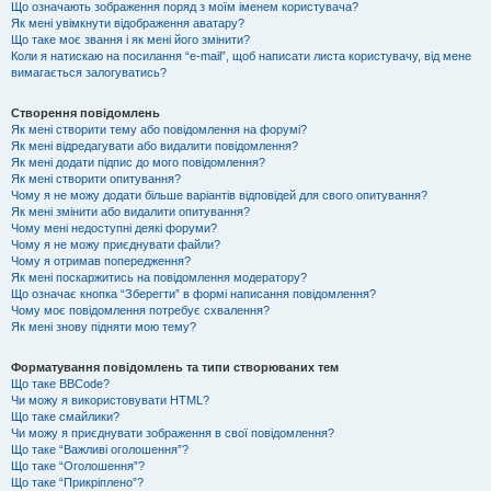
Що означають зображення поряд з моїм іменем користувача?
Як мені увімкнути відображення аватару?
Що таке моє звання і як мені його змінити?
Коли я натискаю на посилання “e-mail”, щоб написати листа користувачу, від мене
вимагається залогуватись?
Створення повідомлень
Як мені створити тему або повідомлення на форумі?
Як мені відредагувати або видалити повідомлення?
Як мені додати підпис до мого повідомлення?
Як мені створити опитування?
Чому я не можу додати більше варіантів відповідей для свого опитування?
Як мені змінити або видалити опитування?
Чому мені недоступні деякі форуми?
Чому я не можу приєднувати файли?
Чому я отримав попередження?
Як мені поскаржитись на повідомлення модератору?
Що означає кнопка “Зберегти” в формі написання повідомлення?
Чому моє повідомлення потребує схвалення?
Як мені знову підняти мою тему?
Форматування повідомлень та типи створюваних тем
Що таке BBCode?
Чи можу я використовувати HTML?
Що таке смайлики?
Чи можу я приєднувати зображення в свої повідомлення?
Що таке “Важливі оголошення”?
Що таке “Оголошення”?
Що таке “Прикріплено”?