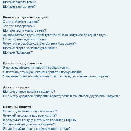
Що таке закриті теми?
Що таке значок теми?
Рівні користувачів та групи
Хто такі Адміністратори?
Хто такі Модератори?
Що таке групи користувачів?
Де знаходяться групи користувачів і як мені вступити до одної з груп?
Як мені стати лідером групи?
Чому групи відображаються різними кольорами?
Що таке “Група за замовчуванням”?
Що таке “Команда”?
Приватні повідомлення
Я не можу відсилати приватні повідомлення!
Я постійно отримую небажані приватні повідомлення!
Я отримав спам або образливий лист email від учасника цього форуму!
Друзі та недруги
Що таке список друзів та недругів?
Як я можу додавати / видаляти користувачів в мій список друзів або недругів?
Пошук на форумі
Як мені здійснити пошук на форумі?
Чому мій пошук не дає результатів?
В результаті пошуку я отримав порожню сторінку!
Як мені знайти учасників форуму?
Як мені знайти власні повідомлення та теми?