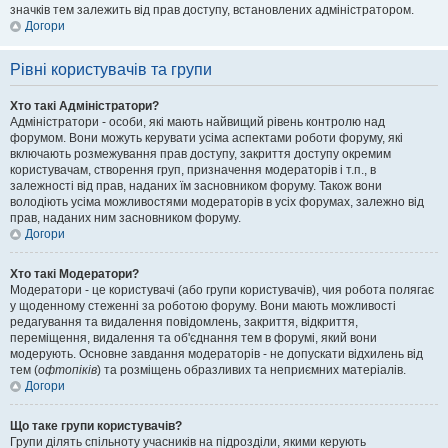
значків тем залежить від прав доступу, встановлених адміністратором.
Догори
Рівні користувачів та групи
Хто такі Адміністратори?
Адміністратори - особи, які мають найвищий рівень контролю над
форумом. Вони можуть керувати усіма аспектами роботи форуму, які
включають розмежування прав доступу, закриття доступу окремим
користувачам, створення груп, призначення модераторів і т.п., в
залежності від прав, наданих їм засновником форуму. Також вони
володіють усіма можливостями модераторів в усіх форумах, залежно від
прав, наданих ним засновником форуму.
Догори
Хто такі Модератори?
Модератори - це користувачі (або групи користувачів), чия робота полягає
у щоденному стеженні за роботою форуму. Вони мають можливості
редагування та видалення повідомлень, закриття, відкриття,
переміщення, видалення та об'єднання тем в форумі, який вони
модерують. Основне завдання модераторів - не допускати відхилень від
тем (
офтопіків
) та розміщень образливих та неприємних матеріалів.
Догори
Що таке групи користувачів?
Групи ділять спільноту учасників на підрозділи, якими керують