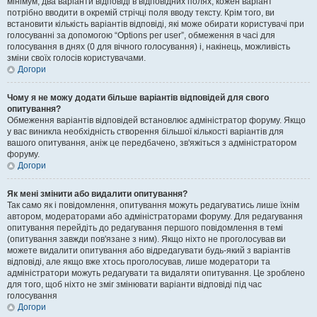
мінімум, два варіанти відповіді в відповідних полях, кожен варіант
потрібно вводити в окремій стрічці поля вводу тексту. Крім того, ви
встановити кількість варіантів відповіді, які може обирати користувачі при
голосуванні за допомогою “Options per user”, обмеження в часі для
голосування в днях (0 для вічного голосування) і, накінець, можливість
зміни своїх голосів користувачами.
Догори
Чому я не можу додати більше варіантів відповідей для свого
опитування?
Обмеження варіантів відповідей встановлює адміністратор форуму. Якщо
у вас виникла необхідність створення більшої кількості варіантів для
вашого опитування, аніж це передбачено, зв'яжіться з адміністратором
форуму.
Догори
Як мені змінити або видалити опитування?
Так само як і повідомлення, опитування можуть редагуватись лише їхнім
автором, модераторами або адміністраторами форуму. Для редагування
опитування перейдіть до редагування першого повідомлення в темі
(опитування завжди пов'язане з ним). Якщо ніхто не проголосував ви
можете видалити опитування або відредагувати будь-який з варіантів
відповіді, але якщо вже хтось проголосував, лише модератори та
адміністратори можуть редагувати та видаляти опитування. Це зроблено
для того, щоб ніхто не зміг змінювати варіанти відповіді під час
голосування
Догори