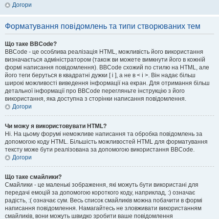
Догори
Форматування повідомлень та типи створюваних тем
Що таке BBCode?
BBCode - це особлива реалізація HTML, можливість його використання
визначається адміністратором (також ви можете вимкнути його в кожній
формі написання повідомлення). BBCode схожий по стилю на HTML, але
його теги беруться в квадратні дужки [ і ], а не в < і >. Він надає більш
широкі можливості виведення інформації на екран. Для отримання більш
детальної інформації про BBCode перегляньте інструкцію з його
використання, яка доступна з сторінки написання повідомлення.
Догори
Чи можу я використовувати HTML?
Ні. На цьому форумі неможливе написання та обробка повідомлень за
допомогою коду HTML. Більшість можливостей HTML для форматування
тексту може бути реалізована за допомогою використання BBCode.
Догори
Що таке смайлики?
Смайлики - це маленькі зображення, які можуть бути використані для
передачі емоцій за допомогою короткого коду, наприклад, :) означає
радість, :( означає сум. Весь список смайликів можна побачити в формі
написання повідомлення. Намагайтесь не зловживати використанням
смайликів, вони можуть швидко зробити ваше повідомлення