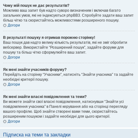
Чому мій пошук не дає результатів?
Можливо ваш запит був надто суворо визначеним і включав багато
загальних умов, які не індексуються phpBB3. Спробуйте задати ваш запит
більш чітко та скористайтесь можливостями розширеного пошуку.
Догори
В результаті пошуку я отримав порожню сторінку!
Ваш пошук дав надто велику кількість результатів, які не зміг обробити
вебсервер. Використайте “Розширений пошук”, задайте форуми для
пошуку та більш чітко сформулюйте ваш запит.
Догори
Як мені знайти учасників форуму?
Перейдіть на сторінку “Учасники”, натисніть “Знайти учасника” та задайте
необхідні критерії пошуку.
Догори
Як мені знайти власні повідомлення та теми?
Ви можете знайти свої власні повідомлення, натиснувши “Знайти усі
повідомлення учасника” в Панелі керування або на сторінці перегляду
вашого профілю. Щоб знайти створені вами теми, скористайтесь
розширеним пошуком і задайте необхідні для цього критерії.
Догори
Підписка на теми та закладки