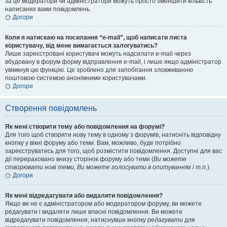
за це модератори чи адміністратори можуть просто зменшити кількість
написаних вами повідомлень.
Догори
Коли я натискаю на посилання “e-mail”, щоб написати листа
користувачу, від мене вимагається залогуватись?
Лише зареєстровані користувачі можуть надсилати e-mail через
вбудовану в форум форму відправлення e-mail, і лише якщо адміністратор
увімкнув цю функцію. Це зроблено для запобігання зловживанню
поштовою системою анонімними користувачами.
Догори
Створення повідомлень
Як мені створити тему або повідомлення на форумі?
Для того щоб створити нову тему в одному з форумів, натисніть відповідну
кнопку у вікні форуму або теми. Вам, можливо, буде потрібно
зареєструватись для того, щоб розмістити повідомлення. Доступні для вас
дії перераховано внизу сторінок форуму або теми (
Ви можете
створювати нові теми, Ви можете голосувати в опитуваннях і т.п.
).
Догори
Як мені відредагувати або видалити повідомлення?
Якщо ви не є адміністратором або модератором форуму, ви можете
редагувати і видаляти лише власні повідомлення. Ви можете
відредагувати повідомлення, натиснувши кнопку
редагувати
для