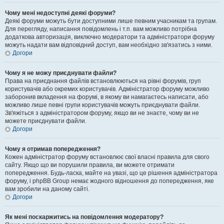
Чому мені недоступні деякі форуми?
Деякі форуми можуть бути доступними лише певним учасникам та групам.
Для перегляду, написання повідомлень і т.п. вам можливо потрібна
додаткова авторизація, виключно модератори та адміністратори форуму
можуть надати вам відповідний доступ, вам необхідно зв'язатись з ними.
Догори
Чому я не можу приєднувати файли?
Права на приєднання файлів встановлюються на рівні форумів, груп
користувачів або окремих користувачів. Адміністратор форуму можливо
заборонив вкладення на форумі, в якому ви намагаєтесь написати, або
можливо лише певні групи користувачів можуть приєднувати файли.
Зв'яжіться з адміністратором форуму, якщо ви не знаєте, чому ви не
можете приєднувати файли.
Догори
Чому я отримав попередження?
Кожен адміністратор форуму встановлює свої власні правила для свого
сайту. Якщо що ви порушили правила, ви можете отримати
попередження. Будь-ласка, майте на увазі, що це рішення адміністратора
форуму, і phpBB Group немає жодного відношення до попередження, яке
вам зробили на даному сайті.
Догори
Як мені поскаржитись на повідомлення модератору?