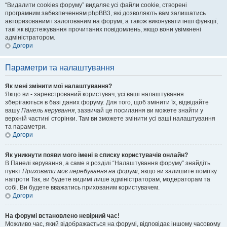
“Видалити cookies форуму” видаляє усі файли cookie, створені
програмним забезпеченням phpBB3, які дозволяють вам залишатись
авторизованим і залогованим на форумі, а також виконувати інші функції,
такі як відстежування прочитаних повідомлень, якщо вони увімкнені
адміністратором.
Догори
Параметри та налаштування
Як мені змінити мої налаштування?
Якщо ви - зареєстрований користувач, усі ваші налаштування
зберігаються в базі даних форуму. Для того, щоб змінити їх, відвідайте
вашу
Панель керування
, зазвичай це посилання ви можете знайти у
верхній частині сторінки. Там ви зможете змінити усі ваші налаштування
та параметри.
Догори
Як уникнути появи мого імені в списку користувачів онлайн?
В Панелі керування, а саме в розділі “Налаштування форуму” знайдіть
пункт
Приховати моє перебування на форумі
, якщо ви залишите помітку
напроти
Так
, ви будете видимі лише адміністраторам, модераторам та
собі. Ви будете вважатись прихованим користувачем.
Догори
На форумі встановлено невірний час!
Можливо час, який відображається на форумі, відповідає іншому часовому