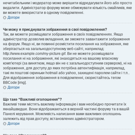
нечитабельним і модератор може вирішити відредагувати його або просто
видалити. Адміністратор форуму може обмежувати кількість смайликів, яке
ви можете використати в одному повідомленні.
Догори
Чи можу я приєднувати зображення в свої повідомлення?
Так, ви можете розміщувати зображення в своїх повідомленнях. Якщо
адміністратор дозволив вкладення, ви зможете завантажити зображення
на форум. Якщо ні, ви повинні розмістити посилання на зображення, яке
зберігається на загальнодоступному веб-сайті, наприклад:
http://www.example.com/my-picture.gif. Ви не можете розміщувати
посилання ні на зображення, які знаходяться на вашому власному
комп'ютері (за винятком, якщо він не є загальнодоступним сервером), ні на
зображення, для доступу до яких потрібна автентифікація, наприклад,
такі як поштові скриньки hotmail або yahoo, захищені паролем сайти і т.п..
Для відображення зображення в повідомленні, скористайтесь тегом
BBCode [img].
Догори
Що таке “Важливі оголошення”?
Важливі теми містять важливу інформацію і вам необхідно прочитати їх
якнайшвидше. Вони відображаються в верхній частині форуму та в вашій
Панелі керування. Можливість написання вами важливих оголошень
залежить від прав доступу, встановлених адміністратором.
Догори