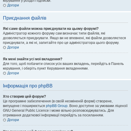
керування у розділ Підписки.
Догори
Приєднання файлів
Які саме файли можна приєднувати на цьому форумі?
Адміністратор кожного форуму сам визначає типи файлів, які
дозволяється приєднувати. Якщо ви не впевнені, які файли дозволяєтеся
приєднувати, а які ні, запитайте про це адміністратора цього форуму.
Догори
Як мені знайти усі мої вкладення?
Для того, щоб побачити список усіх ваших вкладень, перейдіть в Панель
керування, і оберіть пункт Керування вкладеннями.
Догори
Інформація про phpBB
Хто створив цей форум?
Це програмне забезпечення (в своїй незміненій формі) створене,
випущене і поширюється
phpBB Group
. Воно доступне за умовами ліцензії
GNU General Public Licence і може вільно розповсюджуватись. Для
отримання додаткової інформації перейдіть за посиланням.
Догори