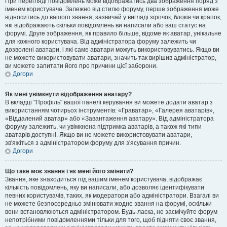
При перегляді повідомлень може відображатись два зображення поряд з
іменем користувача. Залежно від стилю форуму, перше зображення може
відноситись до вашого звання, зазвичай у вигляді зірочок, блоків чи крапок,
які відображають скільки повідомлень ви написали або ваш статус на
форумі. Друге зображення, як правило більше, відоме як аватар, унікальне
для кожного користувача. Від адміністратора форуму залежить чи
дозволені аватари, і які саме аватари можуть використовуватись. Якщо ви
не можете використовувати аватари, значить так вирішив адміністратор,
ви можете запитати його про причини цієї заборони.
Догори
Як мені увімкнути відображення аватару?
В вкладці "Профіль" вашої панелі керування ви можете додати аватар з
використанням чотирьох інструментів: «Граватар», «Галерея аватарів»,
«Віддалений аватар» або «Завантаження аватару». Від адміністратора
форуму залежить, чи увімкнена підтримка аватарів, а також які типи
аватарів доступні. Якщо ви не можете використовувати аватари,
зв'яжіться з адміністратором форуму для з'ясування причин.
Догори
Що таке моє звання і як мені його змінити?
Звання, яке знаходиться під вашим іменем користувача, відображає
кількість повідомлень, яку ви написали, або дозволяє ідентифікувати
певних користувачів, таких, як модератори або адміністратори. Взагалі ви
не можете безпосередньо змінювати жодне звання на форумі, оскільки
вони встановлюються адміністратором. Будь-ласка, не засмічуйте форум
непотрібними повідомленнями тільки для того, щоб підняти своє звання,