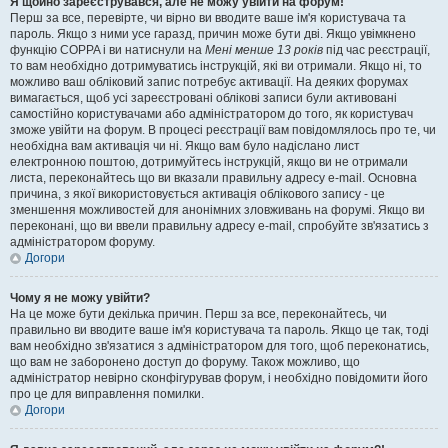
Я щойно зареєструвався, але не можу увійти на форум!
Перш за все, перевірте, чи вірно ви вводите ваше ім'я користувача та
пароль. Якщо з ними усе гаразд, причин може бути дві. Якщо увімкнено
функцію COPPA і ви натиснули на
Мені менше 13 років
під час реєстрації,
то вам необхідно дотримуватись інструкцій, які ви отримали. Якщо ні, то
можливо ваш обліковий запис потребує активації. На деяких форумах
вимагається, щоб усі зареєстровані облікові записи були активовані
самостійно користувачами або адміністратором до того, як користувач
зможе увійти на форум. В процесі реєстрації вам повідомлялось про те, чи
необхідна вам активація чи ні. Якщо вам було надіслано лист
електронною поштою, дотримуйтесь інструкцій, якщо ви не отримали
листа, переконайтесь що ви вказали правильну адресу e-mail. Основна
причина, з якої використовується активація облікового запису - це
зменшення можливостей для анонімних зловживань на форумі. Якщо ви
переконані, що ви ввели правильну адресу e-mail, спробуйте зв'язатись з
адміністратором форуму.
Догори
Чому я не можу увійти?
На це може бути декілька причин. Перш за все, переконайтесь, чи
правильно ви вводите ваше ім'я користувача та пароль. Якщо це так, тоді
вам необхідно зв'язатися з адміністратором для того, щоб переконатись,
що вам не заборонено доступ до форуму. Також можливо, що
адміністратор невірно сконфігурував форум, і необхідно повідомити його
про це для виправлення помилки.
Догори