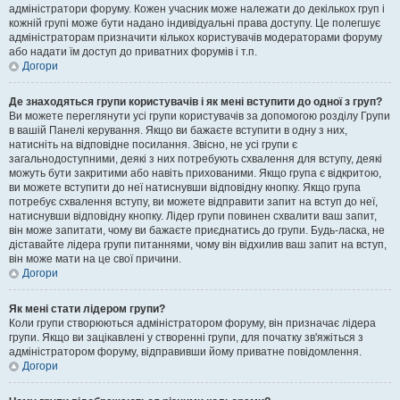
адміністратори форуму. Кожен учасник може належати до декількох груп і
кожній групі може бути надано індивідуальні права доступу. Це полегшує
адміністраторам призначити кількох користувачів модераторами форуму
або надати їм доступ до приватних форумів і т.п.
Догори
Де знаходяться групи користувачів і як мені вступити до одної з груп?
Ви можете переглянути усі групи користувачів за допомогою розділу Групи
в вашій Панелі керування. Якщо ви бажаєте вступити в одну з них,
натисніть на відповідне посилання. Звісно, не усі групи є
загальнодоступними, деякі з них потребують схвалення для вступу, деякі
можуть бути закритими або навіть прихованими. Якщо група є відкритою,
ви можете вступити до неї натиснувши відповідну кнопку. Якщо група
потребує схвалення вступу, ви можете відправити запит на вступ до неї,
натиснувши відповідну кнопку. Лідер групи повинен схвалити ваш запит,
він може запитати, чому ви бажаєте приєднатись до групи. Будь-ласка, не
діставайте лідера групи питаннями, чому він відхилив ваш запит на вступ,
він може мати на це свої причини.
Догори
Як мені стати лідером групи?
Коли групи створюються адміністратором форуму, він призначає лідера
групи. Якщо ви зацікавлені у створенні групи, для початку зв'яжіться з
адміністратором форуму, відправивши йому приватне повідомлення.
Догори