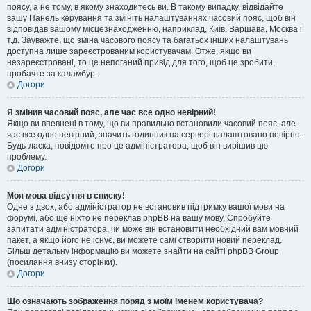
поясу, а не тому, в якому знаходитесь ви. В такому випадку, відвідайте
вашу Панель керування та змініть налаштуваннях часовий пояс, щоб він
відповідав вашому місцезнаходженню, наприклад, Київ, Варшава, Москва і
т.д. Зауважте, що зміна часового поясу та багатьох інших налаштувань
доступна лише зареєстрованим користувачам. Отже, якщо ви
незареєстровані, то це непоганий привід для того, щоб це зробити,
пробачте за каламбур.
Догори
Я змінив часовий пояс, але час все одно невірний!
Якщо ви впевнені в тому, що ви правильно встановили часовий пояс, але
час все одно невірний, значить годинник на сервері налаштовано невірно.
Будь-ласка, повідомте про це адміністратора, щоб він вирішив цю
проблему.
Догори
Моя мова відсутня в списку!
Одне з двох, або адміністратор не встановив підтримку вашої мови на
форумі, або ще ніхто не переклав phpBB на вашу мову. Спробуйте
запитати адміністратора, чи може він встановити необхідний вам мовний
пакет, а якщо його не існує, ви можете самі створити новий переклад.
Більш детальну інформацію ви можете знайти на сайті phpBB Group
(посилання внизу сторінки).
Догори
Що означають зображення поряд з моїм іменем користувача?