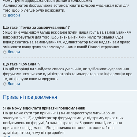
Чому групи відображаються різними кольорами?
Адміністратор форуму може встановлювати кольори учасникам груп для
того, щоб їх легше було розрізняти.
Догори
Що таке “Група за замовчуванням”?
Якщо ви є учасником більш ніж одної групи, ваша група за замовчуванням
використовується для того, щоб визначити який колір та звання буде
відображатись за замовчуванням. Адміністратор може надати вам право
змінювати вашу групу за замовчуванням в вашій Панелі керування.
Догори
Що таке “Команда”?
На цій сторінці ви знайдете список учасників, які здійснюють управління
форумами, включаючи адміністраторів та модераторів та інформацію про
те, які форуми вони модерують.
Догори
Приватні повідомлення
Я не можу відсилати приватні повідомлення!
На це може бути три причини: 1) ви не зареєструвались і/або не
залогувались; 2) адміністратор форуму вимкнув підтримку приватних
повідомлень на форумі; 3) адміністратор заборонив вам відсилання
приватних повідомлень. Якщо причина остання, то запитайте в
адміністратора, чому він це зробив.