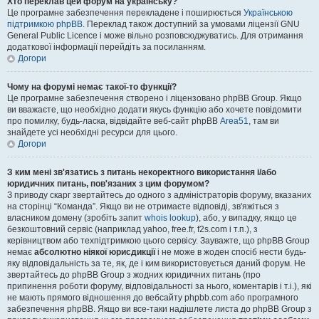
Хто переклав цей форум на українську?
Це програмне забезпечення перекладене і поширюється
Українською
підтримкою phpBB
. Переклад також доступний за умовами ліцензії GNU
General Public Licence і може вільно розповсюджуватись. Для отримання
додаткової інформації перейдіть за посиланням.
Догори
Чому на форумі немає такої-то функції?
Це програмне забезпечення створено і ліцензовано phpBB Group. Якщо
ви вважаєте, що необхідно додати якусь функцію або хочете повідомити
про помилку, будь-ласка, відвідайте веб-сайт phpBB
Area51
, там ви
знайдете усі необхідні ресурси для цього.
Догори
З ким мені зв'язатись з питань некоректного використання і/або
юридичних питань, пов'язаних з цим форумом?
З приводу скарг звертайтесь до одного з адміністраторів форуму, вказаних
на сторінці “Команда”. Якщо ви не отримаєте відповіді, зв'яжіться з
власником домену (зробіть запит
whois lookup
), або, у випадку, якщо це
безкоштовний сервіс (наприклад yahoo, free.fr, f2s.com і т.п.), з
керівництвом або техпідтримкою цього сервісу. Зауважте, що phpBB Group
немає
абсолютно ніякої юрисдикції
і не може в жоден спосіб нести будь-
яку відповідальність за те, як, де і ким використовується даний форум. Не
звертайтесь до phpBB Group з жодних юридичних питань (про
припинення роботи форуму, відповідальності за нього, коментарів і т.і.), які
не мають прямого відношення до вебсайту phpbb.com або програмного
забезпечення phpBB. Якщо ви все-таки надішлете листа до phpBB Group з