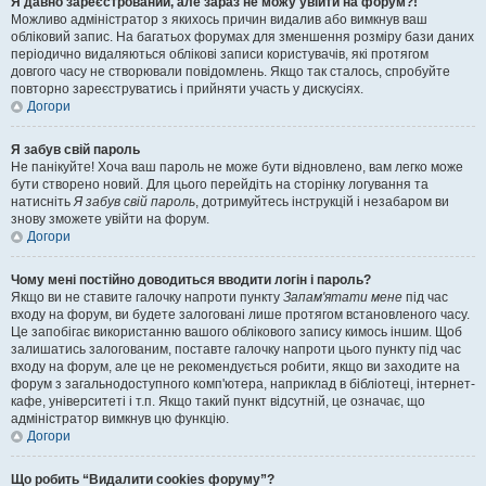
Я давно зареєстрований, але зараз не можу увійти на форум?!
Можливо адміністратор з якихось причин видалив або вимкнув ваш
обліковий запис. На багатьох форумах для зменшення розміру бази даних
періодично видаляються облікові записи користувачів, які протягом
довгого часу не створювали повідомлень. Якщо так сталось, спробуйте
повторно зареєструватись і прийняти участь у дискусіях.
Догори
Я забув свій пароль
Не панікуйте! Хоча ваш пароль не може бути відновлено, вам легко може
бути створено новий. Для цього перейдіть на сторінку логування та
натисніть
Я забув свій пароль
, дотримуйтесь інструкцій і незабаром ви
знову зможете увійти на форум.
Догори
Чому мені постійно доводиться вводити логін і пароль?
Якщо ви не ставите галочку напроти пункту
Запам'ятати мене
під час
входу на форум, ви будете залоговані лише протягом встановленого часу.
Це запобігає використанню вашого облікового запису кимось іншим. Щоб
залишатись залогованим, поставте галочку напроти цього пункту під час
входу на форум, але це не рекомендується робити, якщо ви заходите на
форум з загальнодоступного комп'ютера, наприклад в бібліотеці, інтернет-
кафе, університеті і т.п. Якщо такий пункт відсутній, це означає, що
адміністратор вимкнув цю функцію.
Догори
Що робить “Видалити cookies форуму”?