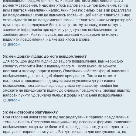
відповідного повідомлення, інколи лише протягом обмеженого часу з
моменту створення. Якщо вже хтось відповів на це повідомлення, то під
ним з'явиться невеличкий напис, який показує скільки разів ви редагували
це повідомлення і коли це відбулось востаннє. Цей напис з'явиться, якщо
хтось відповів на це повідомлення; воно не з'явиться, якщо модератор або
адміністратор редагували його, хоча, у такому випадку, вони можуть
залишити інформацію про причину редагування повідомлення та
зроблені зміни. Майте на увазі, що звичайні користувачі не можуть
видалити повідомлення, на яке вже хтось відповів.
Догори
Як мені додати підпис до мого повідомлення?
Для того, щоб додати підпис до вашого повідомлення, вам необхідно
спочатку створити його в вашому профілі. Після цього, ви можете
поставити галочку напроти пункту
Приєднати підпис
в формі написання
повідомлення для того, щоб підпис приєднався. Також ви можете
встановити приєднання підпису за замовчуванням до усіх ваших
повідомлень, поставивши відповідну відмітку в вашому профілі (ви
зможете не приєднувати підпис до окремих повідомлень, знявши відмітку
напроти пункту
Приєднати підпис
в формі написання повідомлення).
Догори
Як мені створити опитування?
При створенні нової теми чи під час редагування першого повідомлення
теми, натисніть
Створити опитування
під основною формою написання
повідомлення; якщо ви не бачите її, то швидше за все, у вас недостатньо
прав для створення опитувань. Введіть питання для опитування та, як