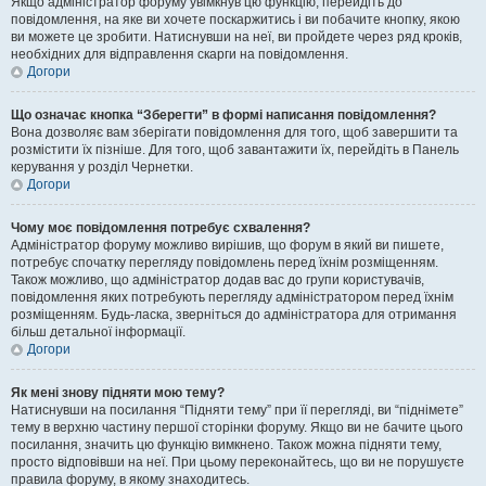
Якщо адміністратор форуму увімкнув цю функцію, перейдіть до
повідомлення, на яке ви хочете поскаржитись і ви побачите кнопку, якою
ви можете це зробити. Натиснувши на неї, ви пройдете через ряд кроків,
необхідних для відправлення скарги на повідомлення.
Догори
Що означає кнопка “Зберегти” в формі написання повідомлення?
Вона дозволяє вам зберігати повідомлення для того, щоб завершити та
розмістити їх пізніше. Для того, щоб завантажити їх, перейдіть в Панель
керування у розділ Чернетки.
Догори
Чому моє повідомлення потребує схвалення?
Адміністратор форуму можливо вирішив, що форум в який ви пишете,
потребує спочатку перегляду повідомлень перед їхнім розміщенням.
Також можливо, що адміністратор додав вас до групи користувачів,
повідомлення яких потребують перегляду адміністратором перед їхнім
розміщенням. Будь-ласка, зверніться до адміністратора для отримання
більш детальної інформації.
Догори
Як мені знову підняти мою тему?
Натиснувши на посилання “Підняти тему” при її перегляді, ви “піднімете”
тему в верхню частину першої сторінки форуму. Якщо ви не бачите цього
посилання, значить цю функцію вимкнено. Також можна підняти тему,
просто відповівши на неї. При цьому переконайтесь, що ви не порушуєте
правила форуму, в якому знаходитесь.