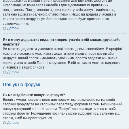
відображатись в вашій Панелі керування для швидкого доступу до
інформації, чи вони зараз онлайн і для відсилання їм приватних
повідомлень. Повідомлення від цих користувачів можуть виділятись,
залежно від встановленого стилю (теми). Якщо ви додали учасника в
список ваших недругів, усі його повідомлення буде приховано за
замовчуванням.
Догори
Як я можу додавати / видаляти користувачів в мій список друзів або
недругів?
Ви можете додавати учасників в свої списки двома способами. В профілі
кожного учасника є можливість додати його в ваш список друзів або
недругів. Інший спосіб - додавати учасників, просто вводячи їхні імена
користувача в вашій Панелі керування. В ній ви також можете видаляти
учасників з ваших списків.
Догори
Пошук на форумі
Як мені здійснити пошук на форумі?
Введіть умови пошуку в поле для пошуку, яке розміщене на головній
сторінці форуму та на сторінках перегляду форумів та тем. Розширений
пошук доступний за посиланням “Пошук”, яке знаходиться на кожній
сторінці форуму. Розміщення посилань може відрізнятись, залежно від
стилю, який використовується.
Догори