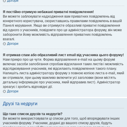
Догори
Я постійно отримую небажані приватні повідомлення!
Ви можете заблокувати надходження вам приватних повідомлень від
конкретного користувача, скориставшись правилами повідомлень в вашій
Панелі керування. Якщо ви отримуєте образливі приватні повідомлення
від одного з учасників, повідомте про це адміністратора форуму, він може
заборонити йому можливість відправлення приватних повідомлень
взагалі.
Догори
Я отримав спам або образливий лист email від учасника цього форуму!
Нам прикро про це чути. Форма відправлення e-mail на цьому форумі
включає засоби запобігання спробам відсилання таких листів і можливість
відслідковування учасників, які відсилають повідомлення такого плану.
Напишіть листа адміністратору форуму з повною копією листа e-mail, який
ви отримали, при цьому важливо включити усі заголовки (вони містять
детальну інформацію про учасника, який відправив лист). Адміністратор
зреагує і зробить відповідні дії.
Догори
Друзі та недруги
Що таке список друзів та недругів?
Ви можете використовувати ці списки для того, щоб впорядкувати інших
учасників форуму. Учасники, додані до вашого списку друзів, будуть