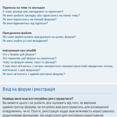
Підписка на теми та закладки
У чому різниця між закладками та підпискою?
Як мені зробити закладку або підписатись на певну тему?
Як мені підписатись на певний форуми?
Як мені відмовитись від підписки?
Приєднання файлів
Які саме файли можна приєднувати на цьому форумі?
Як мені знайти усі мої вкладення?
Інформація про phpBB
Хто створив цей форум?
Хто переклав цей форум на українську?
Чому на форумі немає такої-то функції?
З ким мені зв'язатись з питань некоректного використання і/або юридичних питань,
пов'язаних з цим форумом?
Як мені зв'язатись з адміністратором форуму?
Вхід на форум і реєстрація
Навіщо мені взагалі потрібно реєструватися?
Ви можете цього і не робити, все залежить від того, як вирішив
адміністратор форуму, чи потрібно вам реєструватись для розміщення
повідомлень, чи ні. Проте, реєстрація надає вам можливість користуватись
додатковими функціями, які недоступні для анонімних користувачів,