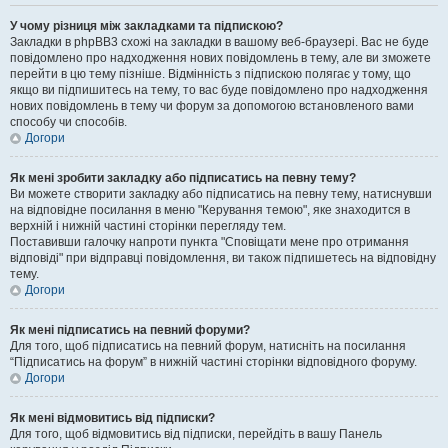
У чому різниця між закладками та підпискою?
Закладки в phpBB3 схожі на закладки в вашому веб-браузері. Вас не буде
повідомлено про надходження нових повідомлень в тему, але ви зможете
перейти в цю тему пізніше. Відмінність з підпискою полягає у тому, що
якщо ви підпишитесь на тему, то вас буде повідомлено про надходження
нових повідомлень в тему чи форум за допомогою встановленого вами
способу чи способів.
Догори
Як мені зробити закладку або підписатись на певну тему?
Ви можете створити закладку або підписатись на певну тему, натиснувши
на відповідне посилання в меню "Керування темою", яке знаходится в
верхній і нижній частині сторінки перегляду тем.
Поставивши галочку напроти пункта "Сповіщати мене про отримання
відповіді" при відправці повідомлення, ви також підпишетесь на відповідну
тему.
Догори
Як мені підписатись на певний форуми?
Для того, щоб підписатись на певний форум, натисніть на посилання
“Підписатись на форум” в нижній частині сторінки відповідного форуму.
Догори
Як мені відмовитись від підписки?
Для того, щоб відмовитись від підписки, перейдіть в вашу Панель