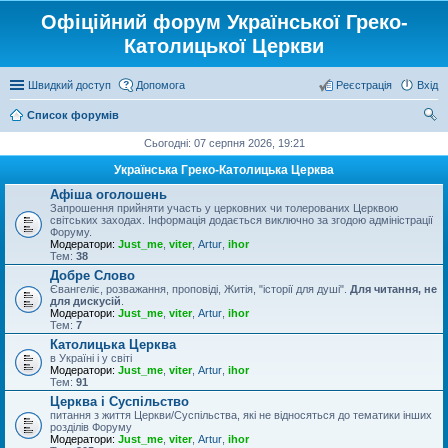
Офіційний форум Української Греко-
Католицької Церкви
Швидкий доступ
Допомога
Реєстрація
Вхід
Список форумів
ош
Сьогодні: 07 серпня 2026, 19:21
ук
Українська Греко-Католицька Церква
Афіша оголошень
Запрошення прийняти участь у церковних чи толерованих Церквою
світських заходах. Інформація додається виключно за згодою адміністрації
Форуму.
Модератори:
Just_me
,
viter
,
Artur
,
ihor
Тем:
38
Добре Слово
Євангеліє, розважання, проповіді, Житія, "історії для душі".
Для читання, не
для дискусій
.
Модератори:
Just_me
,
viter
,
Artur
,
ihor
Тем:
7
Католицька Церква
в Україні і у світі
Модератори:
Just_me
,
viter
,
Artur
,
ihor
Тем:
91
Церква і Суспільство
питання з життя Церкви/Суспільства, які не відносяться до тематики інших
розділів Форуму
Модератори:
Just_me
,
viter
,
Artur
,
ihor