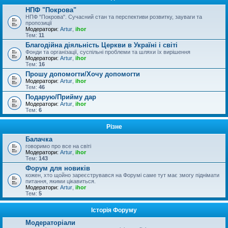
НПФ "Покрова"
НПФ "Покрова". Сучасний стан та перспективи розвитку, зауваги та
пропозиції
Модератори:
Artur
,
ihor
Тем:
11
Благодійна діяльність Церкви в Україні і світі
Фонди та організації, суспільні проблеми та шляхи їх вирішення
Модератори:
Artur
,
ihor
Тем:
16
Прошу допомогти/Хочу допомогти
Модератори:
Artur
,
ihor
Тем:
46
Подарую/Прийму дар
Модератори:
Artur
,
ihor
Тем:
6
Різне
Балачка
говоримо про все на світі
Модератори:
Artur
,
ihor
Тем:
143
Форум для новиків
кожен, хто щойно зареєструвався на Форумі саме тут має змогу піднімати
питання, якими цікавиться.
Модератори:
Artur
,
ihor
Тем:
5
Історія Форуму
Модераторіали