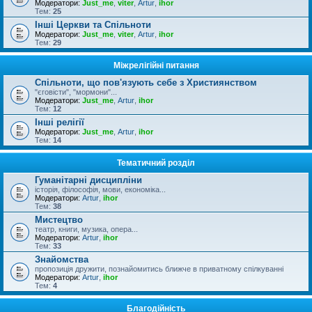
Модератори:
Just_me
,
viter
,
Artur
,
ihor
Тем:
25
Інші Церкви та Спільноти
Модератори:
Just_me
,
viter
,
Artur
,
ihor
Тем:
29
Міжрелігійні питання
Спільноти, що пов'язують себе з Християнством
"єговісти", "мормони"...
Модератори:
Just_me
,
Artur
,
ihor
Тем:
12
Інші релігії
Модератори:
Just_me
,
Artur
,
ihor
Тем:
14
Тематичний розділ
Гуманітарні дисципліни
історія, філософія, мови, економіка...
Модератори:
Artur
,
ihor
Тем:
38
Мистецтво
театр, книги, музика, опера...
Модератори:
Artur
,
ihor
Тем:
33
Знайомства
пропозиція дружити, познайомитись ближче в приватному спілкуванні
Модератори:
Artur
,
ihor
Тем:
4
Благодійність