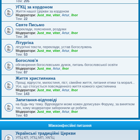
Тем:
205
УГКЦ за кордоном
Життя нашої Церкви за кордоном
Модератори:
Just_me
,
viter
,
Artur
,
ihor
Тем:
22
Святе Письмо
переклади, пояснення, роздуми
Модератори:
Just_me
,
viter
,
Artur
,
ihor
Тем:
34
Літургіка
літургічні тексти, переклади, устав Богослужень
Модератори:
Just_me
,
viter
,
Artur
,
ihor
Тем:
53
Богослов'я
обговорення богословських думок, питань богословської освіти
Модератори:
Just_me
,
Artur
,
ihor
Тем:
87
Життя християнина
Прощі, відпусти, милостиня, піст, сімейне життя, питання етики та моралі...
Усе, що стосується повсякденного життя кожного християнина
Модератори:
Just_me
,
viter
,
Artur
,
ihor
Тем:
143
Запитання-відповіді
на будь-яку тему. Відповідати може кожен дописувач Форуму, за винятком
тих, кому модератори заборонили це робити.
Модератори:
Just_me
,
viter
,
Artur
,
ihor
Тем:
63
Міжконфесійні питання
Українські традиційні Церкви
УПЦ КП, УПЦ МП, УАПЦ