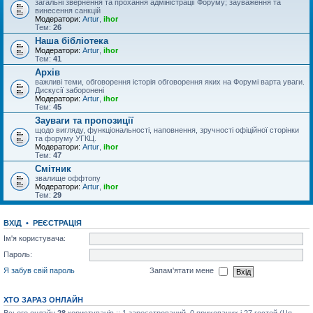
загальні звернення та прохання адміністрації Форуму; зауваження та
винесення санкцій
Модератори:
Artur
,
ihor
Тем:
26
Наша бібліотека
Модератори:
Artur
,
ihor
Тем:
41
Архів
важливі теми, обговорення історія обговорення яких на Форумі варта уваги.
Дискусії заборонені
Модератори:
Artur
,
ihor
Тем:
45
Зауваги та пропозиції
щодо вигляду, функціональності, наповнення, зручності офіційної сторінки
та форуму УГКЦ.
Модератори:
Artur
,
ihor
Тем:
47
Смітник
звалище оффтопу
Модератори:
Artur
,
ihor
Тем:
29
ВХІД
•
РЕЄСТРАЦІЯ
Ім'я користувача:
Пароль:
Я забув свій пароль
Запам'ятати мене
ХТО ЗАРАЗ ОНЛАЙН