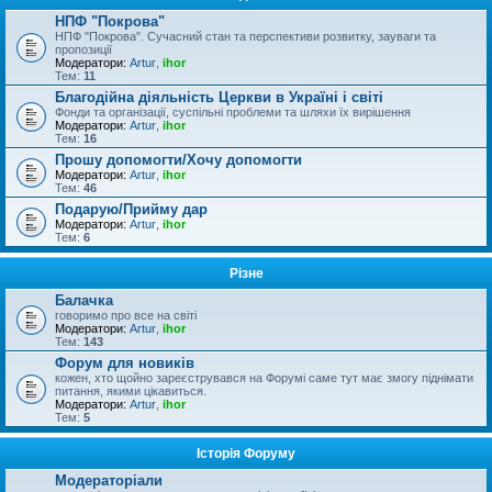
НПФ "Покрова"
НПФ "Покрова". Сучасний стан та перспективи розвитку, зауваги та
пропозиції
Модератори:
Artur
,
ihor
Тем:
11
Благодійна діяльність Церкви в Україні і світі
Фонди та організації, суспільні проблеми та шляхи їх вирішення
Модератори:
Artur
,
ihor
Тем:
16
Прошу допомогти/Хочу допомогти
Модератори:
Artur
,
ihor
Тем:
46
Подарую/Прийму дар
Модератори:
Artur
,
ihor
Тем:
6
Різне
Балачка
говоримо про все на світі
Модератори:
Artur
,
ihor
Тем:
143
Форум для новиків
кожен, хто щойно зареєструвався на Форумі саме тут має змогу піднімати
питання, якими цікавиться.
Модератори:
Artur
,
ihor
Тем:
5
Історія Форуму
Модераторіали