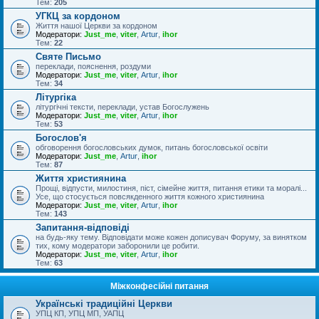
Тем:
205
УГКЦ за кордоном
Життя нашої Церкви за кордоном
Модератори:
Just_me
,
viter
,
Artur
,
ihor
Тем:
22
Святе Письмо
переклади, пояснення, роздуми
Модератори:
Just_me
,
viter
,
Artur
,
ihor
Тем:
34
Літургіка
літургічні тексти, переклади, устав Богослужень
Модератори:
Just_me
,
viter
,
Artur
,
ihor
Тем:
53
Богослов'я
обговорення богословських думок, питань богословської освіти
Модератори:
Just_me
,
Artur
,
ihor
Тем:
87
Життя християнина
Прощі, відпусти, милостиня, піст, сімейне життя, питання етики та моралі...
Усе, що стосується повсякденного життя кожного християнина
Модератори:
Just_me
,
viter
,
Artur
,
ihor
Тем:
143
Запитання-відповіді
на будь-яку тему. Відповідати може кожен дописувач Форуму, за винятком
тих, кому модератори заборонили це робити.
Модератори:
Just_me
,
viter
,
Artur
,
ihor
Тем:
63
Міжконфесійні питання
Українські традиційні Церкви
УПЦ КП, УПЦ МП, УАПЦ