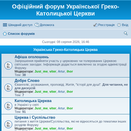
Офіційний форум Української Греко-
Католицької Церкви
Швидкий доступ
Допомога
Реєстрація
Вхід
Список форумів
ош
Сьогодні: 08 серпня 2026, 16:46
ук
Українська Греко-Католицька Церква
Афіша оголошень
Запрошення прийняти участь у церковних чи толерованих Церквою
світських заходах. Інформація додається виключно за згодою адміністрації
Форуму.
Модератори:
Just_me
,
viter
,
Artur
,
ihor
Тем:
38
Добре Слово
Євангеліє, розважання, проповіді, Житія, "історії для душі".
Для читання, не
для дискусій
.
Модератори:
Just_me
,
viter
,
Artur
,
ihor
Тем:
7
Католицька Церква
в Україні і у світі
Модератори:
Just_me
,
viter
,
Artur
,
ihor
Тем:
91
Церква і Суспільство
питання з життя Церкви/Суспільства, які не відносяться до тематики інших
розділів Форуму
Модератори:
Just_me
,
viter
,
Artur
,
ihor