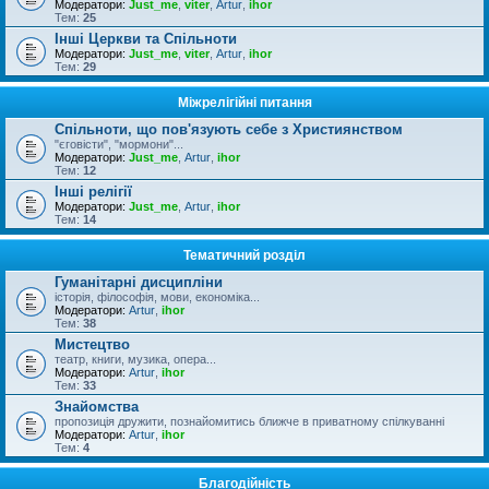
Модератори:
Just_me
,
viter
,
Artur
,
ihor
Тем:
25
Інші Церкви та Спільноти
Модератори:
Just_me
,
viter
,
Artur
,
ihor
Тем:
29
Міжрелігійні питання
Спільноти, що пов'язують себе з Християнством
"єговісти", "мормони"...
Модератори:
Just_me
,
Artur
,
ihor
Тем:
12
Інші релігії
Модератори:
Just_me
,
Artur
,
ihor
Тем:
14
Тематичний розділ
Гуманітарні дисципліни
історія, філософія, мови, економіка...
Модератори:
Artur
,
ihor
Тем:
38
Мистецтво
театр, книги, музика, опера...
Модератори:
Artur
,
ihor
Тем:
33
Знайомства
пропозиція дружити, познайомитись ближче в приватному спілкуванні
Модератори:
Artur
,
ihor
Тем:
4
Благодійність