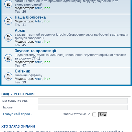
загальні звернення та прохання адміністрації Форуму; зауваження та
винесення санкцій
Модератори:
Artur
,
ihor
Тем:
26
Наша бібліотека
Модератори:
Artur
,
ihor
Тем:
41
Архів
важливі теми, обговорення історія обговорення яких на Форумі варта уваги.
Дискусії заборонені
Модератори:
Artur
,
ihor
Тем:
45
Зауваги та пропозиції
щодо вигляду, функціональності, наповнення, зручності офіційної сторінки
та форуму УГКЦ.
Модератори:
Artur
,
ihor
Тем:
47
Смітник
звалище оффтопу
Модератори:
Artur
,
ihor
Тем:
29
ВХІД
•
РЕЄСТРАЦІЯ
Ім'я користувача:
Пароль:
Я забув свій пароль
Запам'ятати мене
ХТО ЗАРАЗ ОНЛАЙН