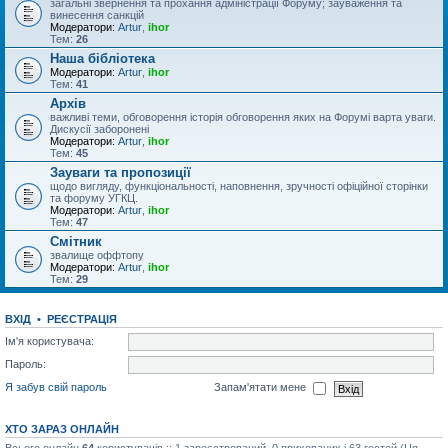
загальні звернення та прохання адміністрації Форуму; зауваження та
винесення санкцій
Модератори:
Artur
,
ihor
Тем:
26
Наша бібліотека
Модератори:
Artur
,
ihor
Тем:
41
Архів
важливі теми, обговорення історія обговорення яких на Форумі варта уваги.
Дискусії заборонені
Модератори:
Artur
,
ihor
Тем:
45
Зауваги та пропозиції
щодо вигляду, функціональності, наповнення, зручності офіційної сторінки
та форуму УГКЦ.
Модератори:
Artur
,
ihor
Тем:
47
Смітник
звалище оффтопу
Модератори:
Artur
,
ihor
Тем:
29
ВХІД
•
РЕЄСТРАЦІЯ
Ім'я користувача:
Пароль:
Я забув свій пароль
Запам'ятати мене
ХТО ЗАРАЗ ОНЛАЙН