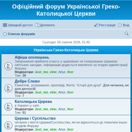
Офіційний форум Української Греко-
Католицької Церкви
Швидкий доступ
Допомога
Реєстрація
Вхід
Список форумів
ош
Сьогодні: 06 серпня 2026, 01:40
ук
Українська Греко-Католицька Церква
Афіша оголошень
Запрошення прийняти участь у церковних чи толерованих Церквою
світських заходах. Інформація додається виключно за згодою адміністрації
Форуму.
Модератори:
Just_me
,
viter
,
Artur
,
ihor
Тем:
38
Добре Слово
Євангеліє, розважання, проповіді, Житія, "історії для душі".
Для читання, не
для дискусій
.
Модератори:
Just_me
,
viter
,
Artur
,
ihor
Тем:
7
Католицька Церква
в Україні і у світі
Модератори:
Just_me
,
viter
,
Artur
,
ihor
Тем:
91
Церква і Суспільство
питання з життя Церкви/Суспільства, які не відносяться до тематики інших
розділів Форуму
Модератори:
Just_me
,
viter
,
Artur
,
ihor