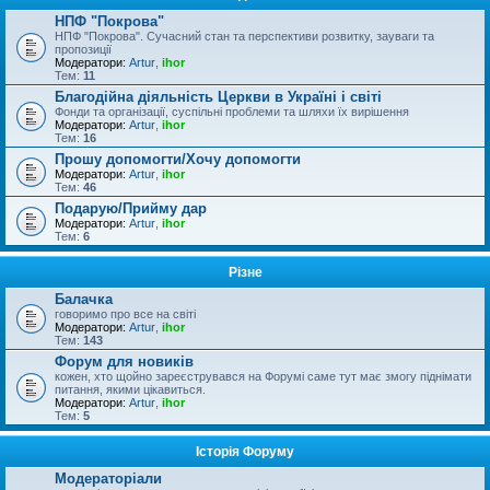
НПФ "Покрова"
НПФ "Покрова". Сучасний стан та перспективи розвитку, зауваги та
пропозиції
Модератори:
Artur
,
ihor
Тем:
11
Благодійна діяльність Церкви в Україні і світі
Фонди та організації, суспільні проблеми та шляхи їх вирішення
Модератори:
Artur
,
ihor
Тем:
16
Прошу допомогти/Хочу допомогти
Модератори:
Artur
,
ihor
Тем:
46
Подарую/Прийму дар
Модератори:
Artur
,
ihor
Тем:
6
Різне
Балачка
говоримо про все на світі
Модератори:
Artur
,
ihor
Тем:
143
Форум для новиків
кожен, хто щойно зареєструвався на Форумі саме тут має змогу піднімати
питання, якими цікавиться.
Модератори:
Artur
,
ihor
Тем:
5
Історія Форуму
Модераторіали