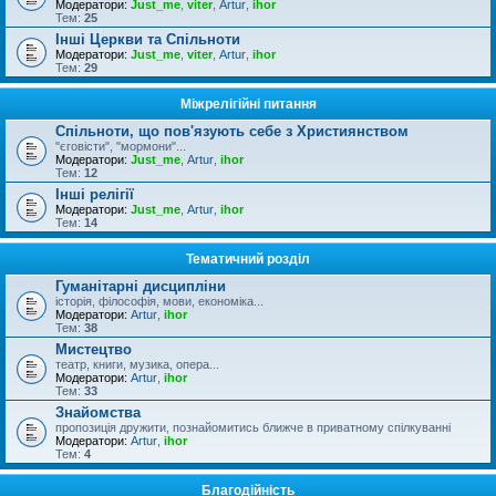
Модератори:
Just_me
,
viter
,
Artur
,
ihor
Тем:
25
Інші Церкви та Спільноти
Модератори:
Just_me
,
viter
,
Artur
,
ihor
Тем:
29
Міжрелігійні питання
Спільноти, що пов'язують себе з Християнством
"єговісти", "мормони"...
Модератори:
Just_me
,
Artur
,
ihor
Тем:
12
Інші релігії
Модератори:
Just_me
,
Artur
,
ihor
Тем:
14
Тематичний розділ
Гуманітарні дисципліни
історія, філософія, мови, економіка...
Модератори:
Artur
,
ihor
Тем:
38
Мистецтво
театр, книги, музика, опера...
Модератори:
Artur
,
ihor
Тем:
33
Знайомства
пропозиція дружити, познайомитись ближче в приватному спілкуванні
Модератори:
Artur
,
ihor
Тем:
4
Благодійність