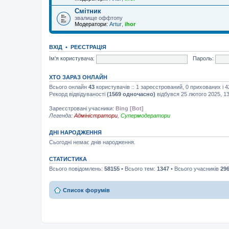
Смітник
звалище оффтопу
Модератори:
Artur
,
ihor
ВХІД
•
РЕЄСТРАЦІЯ
Ім'я користувача:
Пароль:
ХТО ЗАРАЗ ОНЛАЙН
Всього онлайн
43
користувачів :: 1 зареєстрований, 0 прихованих і 
Рекорд відвідуваності
(1569 одночасно)
відбувся 25 лютого 2025, 13
Зареєстровані учасники:
Bing [Bot]
Легенда:
Адміністратори
,
Супермодератори
ДНІ НАРОДЖЕННЯ
Сьогодні немає днів народження.
СТАТИСТИКА
Всього повідомлень:
58155
• Всього тем:
1347
• Всього учасників
29
Список форумів