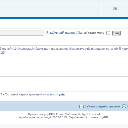
29
Я забув свій пароль
|
Запам'ятати мене
42 гостей (Ця інформація базується на активності користувачів впродовж останніх 5 хви
:29
67
• Останній зареєстрований учасник:
Irysia
Зв'язок з адміністрацією
Працює на
phpBB
® Forum Software © phpBB Limited
Український переклад © 2005-2015
Українська підтримка phpBB