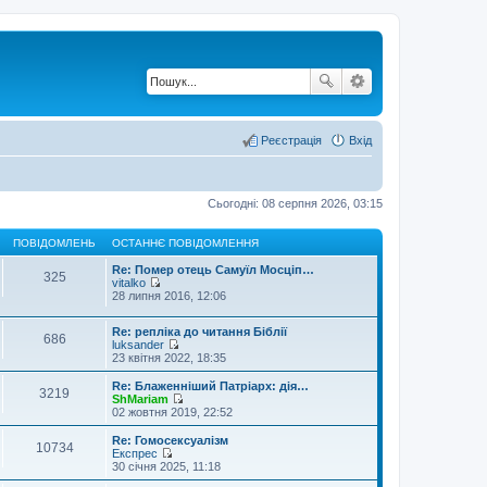
Реєстрація
Вхід
Сьогодні: 08 серпня 2026, 03:15
ПОВІДОМЛЕНЬ
ОСТАННЄ ПОВІДОМЛЕННЯ
Re: Помер отець Самуїл Мосціп…
325
vitalko
П
28 липня 2016, 12:06
е
р
Re: репліка до читання Біблії
е
686
luksander
г
П
23 квітня 2022, 18:35
л
е
я
р
н
Re: Блаженніший Патріарх: дія…
3219
е
у
ShMariam
г
П
т
02 жовтня 2019, 22:52
л
е
и
я
р
о
Re: Гомосексуалізм
10734
н
е
с
Експрес
у
г
т
П
30 січня 2025, 11:18
т
л
а
е
и