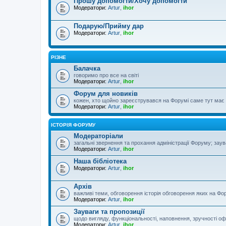
Прошу допомогти/Хочу допомогти
Модератори:
Artur
,
ihor
Подарую/Прийму дар
Модератори:
Artur
,
ihor
РІЗНЕ
Балачка
говоримо про все на світі
Модератори:
Artur
,
ihor
Форум для новиків
кожен, хто щойно зареєструвався на Форумі саме тут має з
Модератори:
Artur
,
ihor
ІСТОРІЯ ФОРУМУ
Модераторіали
загальні звернення та прохання адміністрації Форуму; зау
Модератори:
Artur
,
ihor
Наша бібліотека
Модератори:
Artur
,
ihor
Архів
важливі теми, обговорення історія обговорення яких на Фор
Модератори:
Artur
,
ihor
Зауваги та пропозиції
щодо вигляду, функціональності, наповнення, зручності оф
Модератори:
Artur
,
ihor