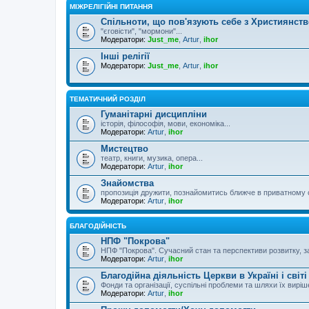
МІЖРЕЛІГІЙНІ ПИТАННЯ
Спільноти, що пов'язують себе з Християнст
"єговісти", "мормони"...
Модератори:
Just_me
,
Artur
,
ihor
Інші релігії
Модератори:
Just_me
,
Artur
,
ihor
ТЕМАТИЧНИЙ РОЗДІЛ
Гуманітарні дисципліни
історія, філософія, мови, економіка...
Модератори:
Artur
,
ihor
Мистецтво
театр, книги, музика, опера...
Модератори:
Artur
,
ihor
Знайомства
пропозиція дружити, познайомитись ближче в приватному 
Модератори:
Artur
,
ihor
БЛАГОДІЙНІСТЬ
НПФ "Покрова"
НПФ "Покрова". Сучасний стан та перспективи розвитку, за
Модератори:
Artur
,
ihor
Благодійна діяльність Церкви в Україні і світі
Фонди та організації, суспільні проблеми та шляхи їх вирі
Модератори:
Artur
,
ihor