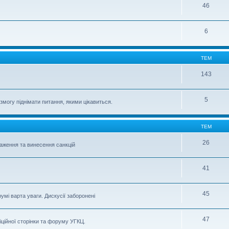
46
6
ТЕМ
143
5
могу піднімати питання, якими цікавиться.
ТЕМ
26
важення та винесення санкцій
41
45
умі варта уваги. Дискусії заборонені
47
іційної сторінки та форуму УГКЦ.