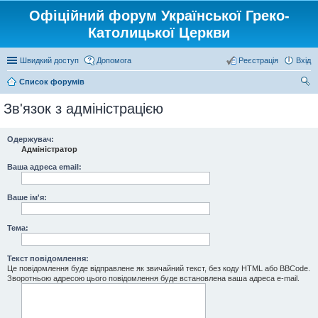
Офіційний форум Української Греко-
Католицької Церкви
Швидкий доступ
Допомога
Реєстрація
Вхід
Список форумів
ош
Зв'язок з адміністрацією
ук
Одержувач:
Адміністратор
Ваша адреса email:
Ваше ім'я:
Тема:
Текст повідомлення:
Це повідомлення буде відправлене як звичайний текст, без коду HTML або BBCode.
Зворотньою адресою цього повідомлення буде встановлена ваша адреса e-mail.