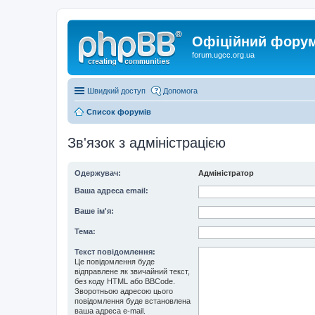
Офіційний форум 
forum.ugcc.org.ua
Швидкий доступ
Допомога
Список форумів
Зв'язок з адміністрацією
Одержувач:
Адміністратор
Ваша адреса email:
Ваше ім'я:
Тема:
Текст повідомлення:
Це повідомлення буде
відправлене як звичайний текст,
без коду HTML або BBCode.
Зворотньою адресою цього
повідомлення буде встановлена
ваша адреса e-mail.