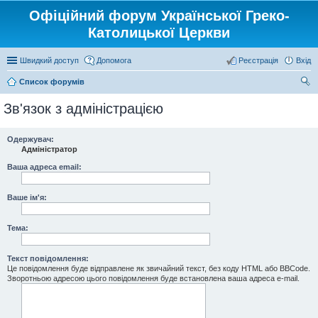
Офіційний форум Української Греко-
Католицької Церкви
Швидкий доступ
Допомога
Реєстрація
Вхід
Список форумів
ош
Зв'язок з адміністрацією
ук
Одержувач:
Адміністратор
Ваша адреса email:
Ваше ім'я:
Тема:
Текст повідомлення:
Це повідомлення буде відправлене як звичайний текст, без коду HTML або BBCode.
Зворотньою адресою цього повідомлення буде встановлена ваша адреса e-mail.