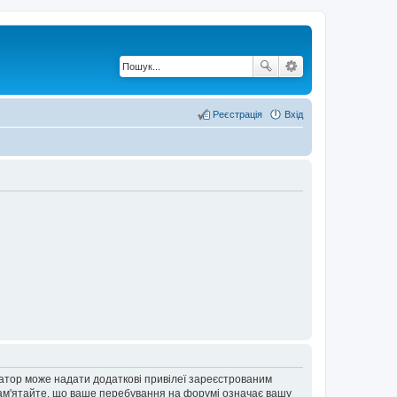
Реєстрація
Вхід
ратор може надати додаткові привілеї зареєстрованим
 Пам'ятайте, що ваше перебування на форумі означає вашу