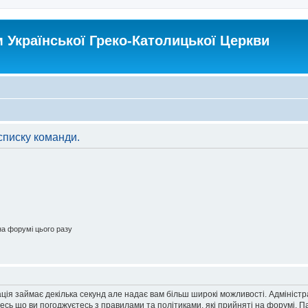
Української Греко-Католицької Церкви
списку команди.
а форумі цього разу
ація займає декілька секунд але надає вам більш широкі можливості. Адмініст
йтесь що ви погоджуєтесь з правилами та політиками, які прийняті на форумі.