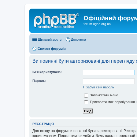
Офіційний форум 
forum.ugcc.org.ua
Швидкий доступ
Допомога
Список форумів
Ви повинні бути авторизовані для перегляду 
Ім'я користувача:
Пароль:
Я забув свій пароль
Запам'ятати мене
Приховати моє перебування н
РЕЄСТРАЦІЯ
Для входу на форум ви повинні бути зареєстровані. Реєстр
користувачам. Перед тим, як увійти, будь-ласка, перекона