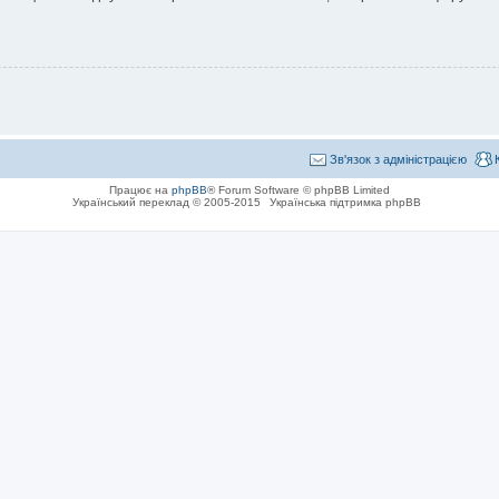
Зв'язок з адміністрацією
Працює на
phpBB
® Forum Software © phpBB Limited
Український переклад © 2005-2015
Українська підтримка phpBB