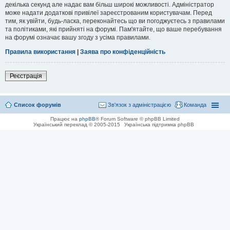
декілька секунд але надає вам більш широкі можливості. Адміністратор
може надати додаткові привілеї зареєстрованим користувачам. Перед
тим, як увійти, будь-ласка, переконайтесь що ви погоджуєтесь з правилами
та політиками, які прийняті на форумі. Пам'ятайте, що ваше перебування
на форумі означає вашу згоду з усіма правилами.
Правила використання
|
Заява про конфіденційність
Реєстрація
Список форумів
Зв'язок з адміністрацією
Команда
Працює на
phpBB
® Forum Software © phpBB Limited
Український переклад © 2005-2015
Українська підтримка phpBB