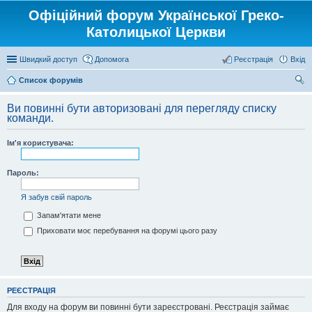
Офіційний форум Української Греко-
Католицької Церкви
Швидкий доступ
Допомога
Реєстрація
Вхід
Список форумів
ош
Ви повинні бути авторизовані для перегляду списку
ук
команди.
Ім'я користувача:
Пароль:
Я забув свій пароль
Запам'ятати мене
Приховати моє перебування на форумі цього разу
РЕЄСТРАЦІЯ
Для входу на форум ви повинні бути зареєстровані. Реєстрація займає