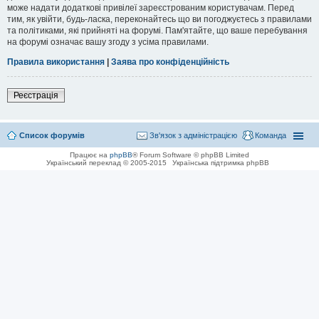
може надати додаткові привілеї зареєстрованим користувачам. Перед
тим, як увійти, будь-ласка, переконайтесь що ви погоджуєтесь з правилами
та політиками, які прийняті на форумі. Пам'ятайте, що ваше перебування
на форумі означає вашу згоду з усіма правилами.
Правила використання
|
Заява про конфіденційність
Реєстрація
Список форумів
Зв'язок з адміністрацією
Команда
Працює на
phpBB
® Forum Software © phpBB Limited
Український переклад © 2005-2015
Українська підтримка phpBB