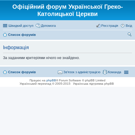
Офіційний форум Української Греко-
Католицької Церкви
Швидкий доступ
Допомога
Реєстрація
Вхід
Список форумів
ош
Інформація
ук
За заданими критеріями нічого не знайдено.
Список форумів
Зв'язок з адміністрацією
Команда
Працює на
phpBB
® Forum Software © phpBB Limited
Український переклад © 2005-2015
Українська підтримка phpBB