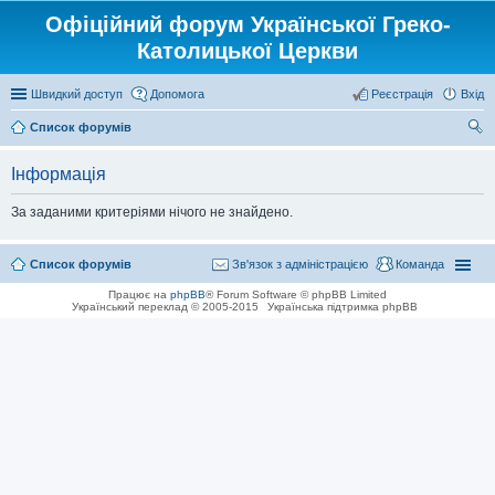
Офіційний форум Української Греко-
Католицької Церкви
Швидкий доступ
Допомога
Реєстрація
Вхід
Список форумів
ош
Інформація
ук
За заданими критеріями нічого не знайдено.
Список форумів
Зв'язок з адміністрацією
Команда
Працює на
phpBB
® Forum Software © phpBB Limited
Український переклад © 2005-2015
Українська підтримка phpBB