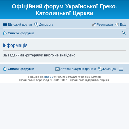
Офіційний форум Української Греко-
Католицької Церкви
Швидкий доступ
Допомога
Реєстрація
Вхід
Список форумів
ош
Інформація
ук
За заданими критеріями нічого не знайдено.
Список форумів
Зв'язок з адміністрацією
Команда
Працює на
phpBB
® Forum Software © phpBB Limited
Український переклад © 2005-2015
Українська підтримка phpBB