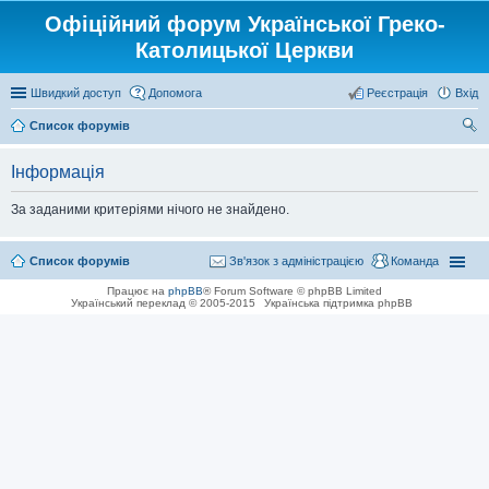
Офіційний форум Української Греко-
Католицької Церкви
Швидкий доступ
Допомога
Реєстрація
Вхід
Список форумів
ош
Інформація
ук
За заданими критеріями нічого не знайдено.
Список форумів
Зв'язок з адміністрацією
Команда
Працює на
phpBB
® Forum Software © phpBB Limited
Український переклад © 2005-2015
Українська підтримка phpBB