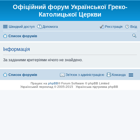
Офіційний форум Української Греко-
Католицької Церкви
Швидкий доступ
Допомога
Реєстрація
Вхід
Список форумів
ош
Інформація
ук
За заданими критеріями нічого не знайдено.
Список форумів
Зв'язок з адміністрацією
Команда
Працює на
phpBB
® Forum Software © phpBB Limited
Український переклад © 2005-2015
Українська підтримка phpBB