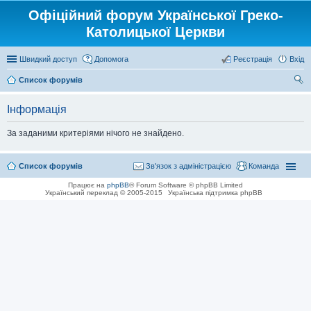
Офіційний форум Української Греко-
Католицької Церкви
Швидкий доступ
Допомога
Реєстрація
Вхід
Список форумів
ош
Інформація
ук
За заданими критеріями нічого не знайдено.
Список форумів
Зв'язок з адміністрацією
Команда
Працює на
phpBB
® Forum Software © phpBB Limited
Український переклад © 2005-2015
Українська підтримка phpBB