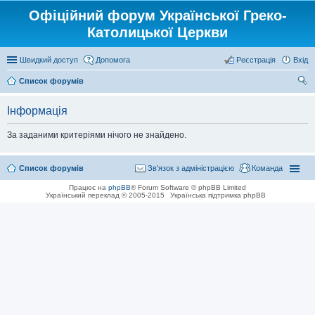
Офіційний форум Української Греко-
Католицької Церкви
Швидкий доступ
Допомога
Реєстрація
Вхід
Список форумів
ош
Інформація
ук
За заданими критеріями нічого не знайдено.
Список форумів
Зв'язок з адміністрацією
Команда
Працює на
phpBB
® Forum Software © phpBB Limited
Український переклад © 2005-2015
Українська підтримка phpBB