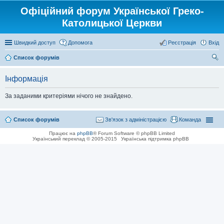
Офіційний форум Української Греко-
Католицької Церкви
Швидкий доступ
Допомога
Реєстрація
Вхід
Список форумів
ош
Інформація
ук
За заданими критеріями нічого не знайдено.
Список форумів
Зв'язок з адміністрацією
Команда
Працює на
phpBB
® Forum Software © phpBB Limited
Український переклад © 2005-2015
Українська підтримка phpBB