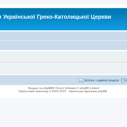
Української Греко-Католицької Церкви
Зв'язок з адміністрацією
Працює на
phpBB
® Forum Software © phpBB Limited
Український переклад © 2005-2015
Українська підтримка phpBB