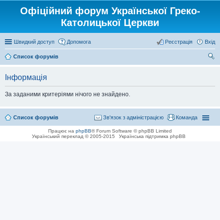
Офіційний форум Української Греко-
Католицької Церкви
Швидкий доступ
Допомога
Реєстрація
Вхід
Список форумів
ош
Інформація
ук
За заданими критеріями нічого не знайдено.
Список форумів
Зв'язок з адміністрацією
Команда
Працює на
phpBB
® Forum Software © phpBB Limited
Український переклад © 2005-2015
Українська підтримка phpBB