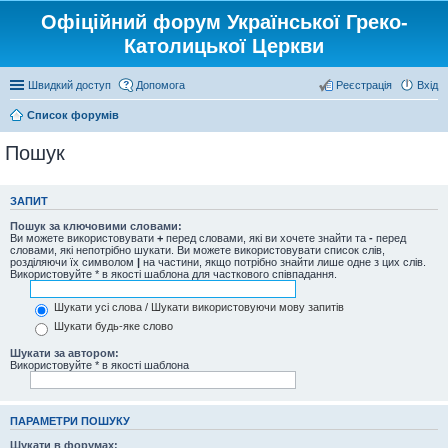
Офіційний форум Української Греко-
Католицької Церкви
Швидкий доступ
Допомога
Реєстрація
Вхід
Список форумів
Пошук
ЗАПИТ
Пошук за ключовими словами:
Ви можете використовувати
+
перед словами, які ви хочете знайти та
-
перед
словами, які непотрібно шукати. Ви можете використовувати список слів,
розділяючи їх символом
|
на частини, якщо потрібно знайти лише одне з цих слів.
Використовуйте * в якості шаблона для часткового співпадання.
Шукати усі слова / Шукати використовуючи мову запитів
Шукати будь-яке слово
Шукати за автором:
Використовуйте * в якості шаблона
ПАРАМЕТРИ ПОШУКУ
Шукати в форумах: