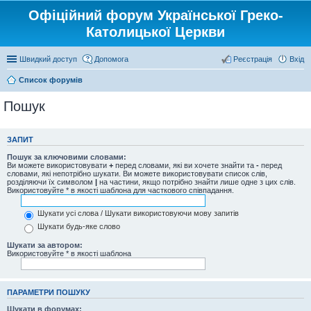
Офіційний форум Української Греко-
Католицької Церкви
Швидкий доступ
Допомога
Реєстрація
Вхід
Список форумів
Пошук
ЗАПИТ
Пошук за ключовими словами:
Ви можете використовувати
+
перед словами, які ви хочете знайти та
-
перед
словами, які непотрібно шукати. Ви можете використовувати список слів,
розділяючи їх символом
|
на частини, якщо потрібно знайти лише одне з цих слів.
Використовуйте * в якості шаблона для часткового співпадання.
Шукати усі слова / Шукати використовуючи мову запитів
Шукати будь-яке слово
Шукати за автором:
Використовуйте * в якості шаблона
ПАРАМЕТРИ ПОШУКУ
Шукати в форумах: