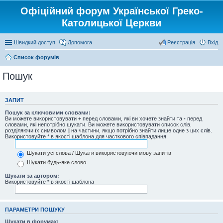
Офіційний форум Української Греко-
Католицької Церкви
Швидкий доступ
Допомога
Реєстрація
Вхід
Список форумів
Пошук
ЗАПИТ
Пошук за ключовими словами:
Ви можете використовувати
+
перед словами, які ви хочете знайти та
-
перед
словами, які непотрібно шукати. Ви можете використовувати список слів,
розділяючи їх символом
|
на частини, якщо потрібно знайти лише одне з цих слів.
Використовуйте * в якості шаблона для часткового співпадання.
Шукати усі слова / Шукати використовуючи мову запитів
Шукати будь-яке слово
Шукати за автором:
Використовуйте * в якості шаблона
ПАРАМЕТРИ ПОШУКУ
Шукати в форумах: