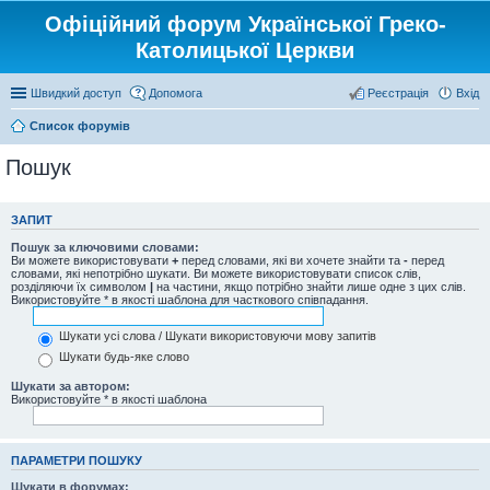
Офіційний форум Української Греко-
Католицької Церкви
Швидкий доступ
Допомога
Реєстрація
Вхід
Список форумів
Пошук
ЗАПИТ
Пошук за ключовими словами:
Ви можете використовувати
+
перед словами, які ви хочете знайти та
-
перед
словами, які непотрібно шукати. Ви можете використовувати список слів,
розділяючи їх символом
|
на частини, якщо потрібно знайти лише одне з цих слів.
Використовуйте * в якості шаблона для часткового співпадання.
Шукати усі слова / Шукати використовуючи мову запитів
Шукати будь-яке слово
Шукати за автором:
Використовуйте * в якості шаблона
ПАРАМЕТРИ ПОШУКУ
Шукати в форумах: