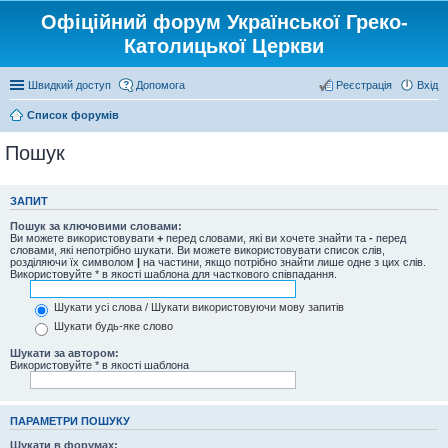
Офіційний форум Української Греко-
Католицької Церкви
Швидкий доступ
Допомога
Реєстрація
Вхід
Список форумів
Пошук
ЗАПИТ
Пошук за ключовими словами:
Ви можете використовувати
+
перед словами, які ви хочете знайти та
-
перед
словами, які непотрібно шукати. Ви можете використовувати список слів,
розділяючи їх символом
|
на частини, якщо потрібно знайти лише одне з цих слів.
Використовуйте * в якості шаблона для часткового співпадання.
Шукати усі слова / Шукати використовуючи мову запитів
Шукати будь-яке слово
Шукати за автором:
Використовуйте * в якості шаблона
ПАРАМЕТРИ ПОШУКУ
Шукати в форумах: