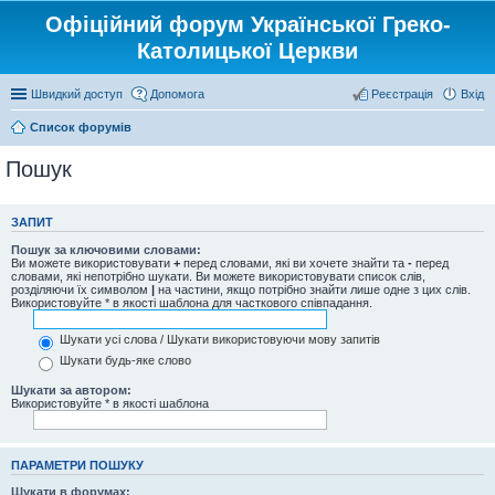
Офіційний форум Української Греко-
Католицької Церкви
Швидкий доступ
Допомога
Реєстрація
Вхід
Список форумів
Пошук
ЗАПИТ
Пошук за ключовими словами:
Ви можете використовувати
+
перед словами, які ви хочете знайти та
-
перед
словами, які непотрібно шукати. Ви можете використовувати список слів,
розділяючи їх символом
|
на частини, якщо потрібно знайти лише одне з цих слів.
Використовуйте * в якості шаблона для часткового співпадання.
Шукати усі слова / Шукати використовуючи мову запитів
Шукати будь-яке слово
Шукати за автором:
Використовуйте * в якості шаблона
ПАРАМЕТРИ ПОШУКУ
Шукати в форумах: