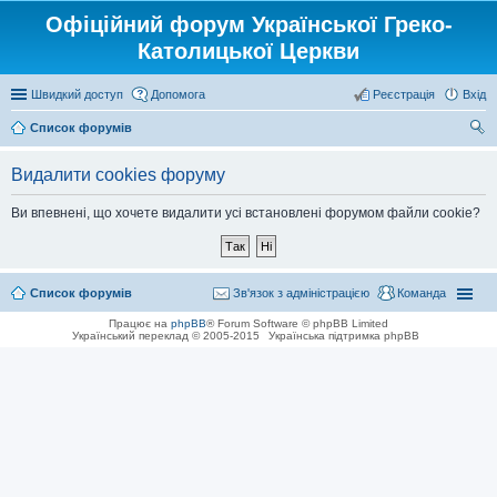
Офіційний форум Української Греко-
Католицької Церкви
Швидкий доступ
Допомога
Реєстрація
Вхід
Список форумів
ош
Видалити cookies форуму
ук
Ви впевнені, що хочете видалити усі встановлені форумом файли cookie?
Список форумів
Зв'язок з адміністрацією
Команда
Працює на
phpBB
® Forum Software © phpBB Limited
Український переклад © 2005-2015
Українська підтримка phpBB