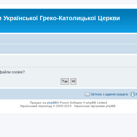
Української Греко-Католицької Церкви
 файли cookie?
Зв'язок з адміністрацією
Працює на
phpBB
® Forum Software © phpBB Limited
Український переклад © 2005-2015
Українська підтримка phpBB