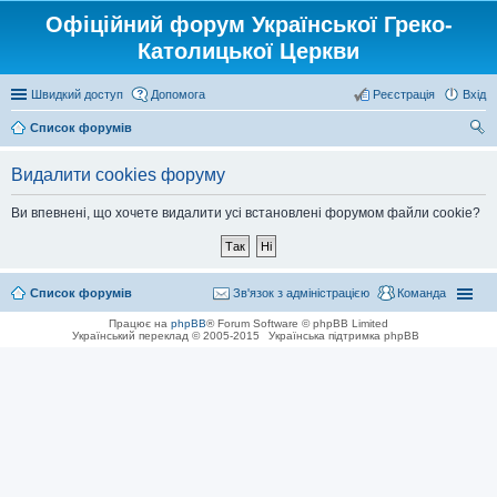
Офіційний форум Української Греко-
Католицької Церкви
Швидкий доступ
Допомога
Реєстрація
Вхід
Список форумів
ош
Видалити cookies форуму
ук
Ви впевнені, що хочете видалити усі встановлені форумом файли cookie?
Список форумів
Зв'язок з адміністрацією
Команда
Працює на
phpBB
® Forum Software © phpBB Limited
Український переклад © 2005-2015
Українська підтримка phpBB