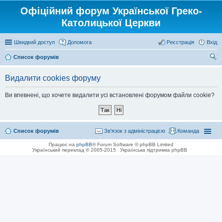
Офіційний форум Української Греко-
Католицької Церкви
Швидкий доступ
Допомога
Реєстрація
Вхід
Список форумів
ош
Видалити cookies форуму
ук
Ви впевнені, що хочете видалити усі встановлені форумом файли cookie?
Список форумів
Зв'язок з адміністрацією
Команда
Працює на
phpBB
® Forum Software © phpBB Limited
Український переклад © 2005-2015
Українська підтримка phpBB