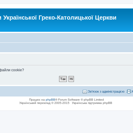
Української Греко-Католицької Церкви
 файли cookie?
Зв'язок з адміністрацією
Працює на
phpBB
® Forum Software © phpBB Limited
Український переклад © 2005-2015
Українська підтримка phpBB