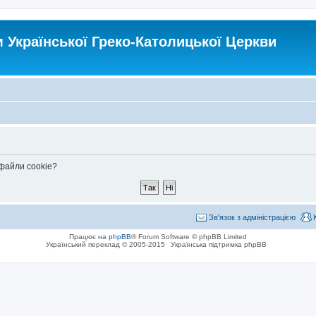
Української Греко-Католицької Церкви
 файли cookie?
Зв'язок з адміністрацією
Працює на
phpBB
® Forum Software © phpBB Limited
Український переклад © 2005-2015
Українська підтримка phpBB