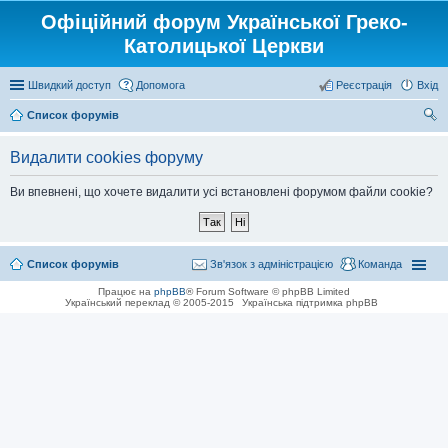
Офіційний форум Української Греко-
Католицької Церкви
Швидкий доступ
Допомога
Реєстрація
Вхід
Список форумів
ош
Видалити cookies форуму
ук
Ви впевнені, що хочете видалити усі встановлені форумом файли cookie?
Список форумів
Зв'язок з адміністрацією
Команда
Працює на
phpBB
® Forum Software © phpBB Limited
Український переклад © 2005-2015
Українська підтримка phpBB