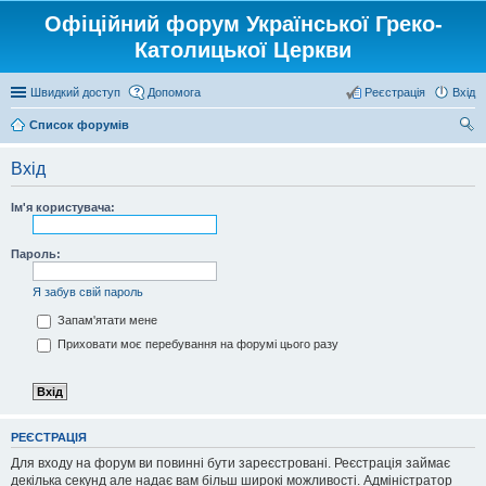
Офіційний форум Української Греко-
Католицької Церкви
Швидкий доступ
Допомога
Реєстрація
Вхід
Список форумів
ош
Вхід
ук
Ім'я користувача:
Пароль:
Я забув свій пароль
Запам'ятати мене
Приховати моє перебування на форумі цього разу
РЕЄСТРАЦІЯ
Для входу на форум ви повинні бути зареєстровані. Реєстрація займає
декілька секунд але надає вам більш широкі можливості. Адміністратор