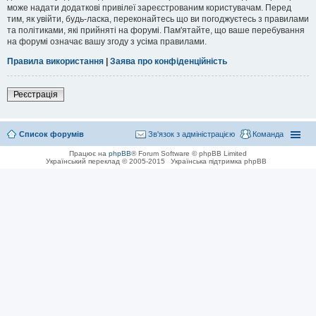
може надати додаткові привілеї зареєстрованим користувачам. Перед
тим, як увійти, будь-ласка, переконайтесь що ви погоджуєтесь з правилами
та політиками, які прийняті на форумі. Пам'ятайте, що ваше перебування
на форумі означає вашу згоду з усіма правилами.
Правила використання
|
Заява про конфіденційність
Реєстрація
Список форумів
Зв'язок з адміністрацією
Команда
Працює на
phpBB
® Forum Software © phpBB Limited
Український переклад © 2005-2015
Українська підтримка phpBB