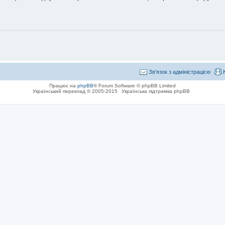
Зв'язок з адміністрацією
Працює на
phpBB
® Forum Software © phpBB Limited
Український переклад © 2005-2015
Українська підтримка phpBB