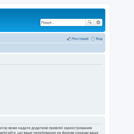
Реєстрація
Вхід
ратор може надати додаткові привілеї зареєстрованим
 Пам'ятайте, що ваше перебування на форумі означає вашу