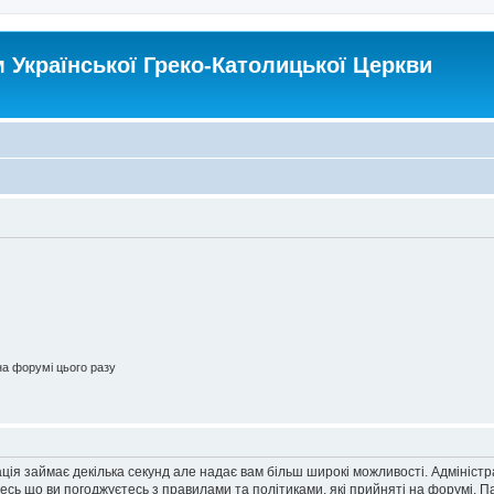
Української Греко-Католицької Церкви
а форумі цього разу
ація займає декілька секунд але надає вам більш широкі можливості. Адмініст
йтесь що ви погоджуєтесь з правилами та політиками, які прийняті на форумі.