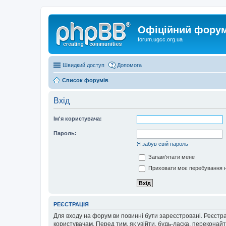
Офіційний форум 
forum.ugcc.org.ua
Швидкий доступ
Допомога
Список форумів
Вхід
Ім'я користувача:
Пароль:
Я забув свій пароль
Запам'ятати мене
Приховати моє перебування н
РЕЄСТРАЦІЯ
Для входу на форум ви повинні бути зареєстровані. Реєстр
користувачам. Перед тим, як увійти, будь-ласка, перекона