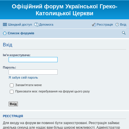
Офіційний форум Української Греко-
Католицької Церкви
Швидкий доступ
Допомога
Реєстрація
Вхід
Список форумів
ош
Вхід
ук
Ім'я користувача:
Пароль:
Я забув свій пароль
Запам'ятати мене
Приховати моє перебування на форумі цього разу
РЕЄСТРАЦІЯ
Для входу на форум ви повинні бути зареєстровані. Реєстрація займає
декілька секунд але надає вам більш широкі можливості. Адміністратор