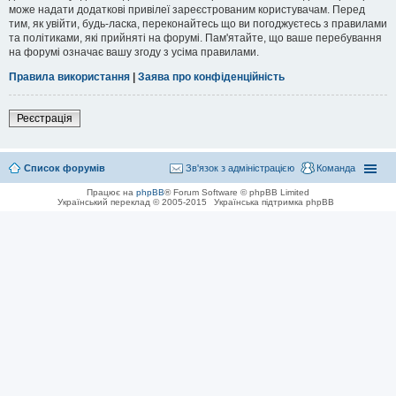
може надати додаткові привілеї зареєстрованим користувачам. Перед
тим, як увійти, будь-ласка, переконайтесь що ви погоджуєтесь з правилами
та політиками, які прийняті на форумі. Пам'ятайте, що ваше перебування
на форумі означає вашу згоду з усіма правилами.
Правила використання
|
Заява про конфіденційність
Реєстрація
Список форумів
Зв'язок з адміністрацією
Команда
Працює на
phpBB
® Forum Software © phpBB Limited
Український переклад © 2005-2015
Українська підтримка phpBB