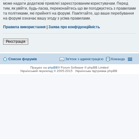
може надати додаткові привілеї зареєстрованим користувачам. Перед
тим, як увійти, будь-ласка, переконайтесь що ви погоджуєтесь з правилами
та політиками, які прийняті на форумі. Пам'ятайте, що ваше перебування
на форумі означає вашу згоду з усіма правилами.
Правила використання
|
Заява про конфіденційність
Реєстрація
Список форумів
Зв'язок з адміністрацією
Команда
Працює на
phpBB
® Forum Software © phpBB Limited
Український переклад © 2005-2015
Українська підтримка phpBB