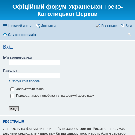
Офіційний форум Української Греко-
Католицької Церкви
Швидкий доступ
Допомога
Реєстрація
Вхід
Список форумів
ош
Вхід
ук
Ім'я користувача:
Пароль:
Я забув свій пароль
Запам'ятати мене
Приховати моє перебування на форумі цього разу
РЕЄСТРАЦІЯ
Для входу на форум ви повинні бути зареєстровані. Реєстрація займає
декілька секунд але надає вам більш широкі можливості. Адміністратор