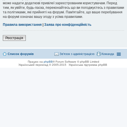
може надати додаткові привілеї зареєстрованим користувачам. Перед
тим, як увійти, будь-ласка, переконайтесь що ви погоджуєтесь з правилами
та політиками, які прийняті на форумі. Пам'ятайте, що ваше перебування
на форумі означає вашу згоду з усіма правилами.
Правила використання
|
Заява про конфіденційність
Реєстрація
Список форумів
Зв'язок з адміністрацією
Команда
Працює на
phpBB
® Forum Software © phpBB Limited
Український переклад © 2005-2015
Українська підтримка phpBB