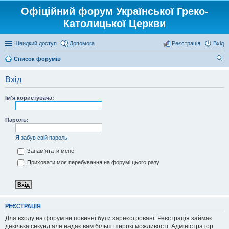
Офіційний форум Української Греко-
Католицької Церкви
Швидкий доступ
Допомога
Реєстрація
Вхід
Список форумів
ош
Вхід
ук
Ім'я користувача:
Пароль:
Я забув свій пароль
Запам'ятати мене
Приховати моє перебування на форумі цього разу
РЕЄСТРАЦІЯ
Для входу на форум ви повинні бути зареєстровані. Реєстрація займає
декілька секунд але надає вам більш широкі можливості. Адміністратор